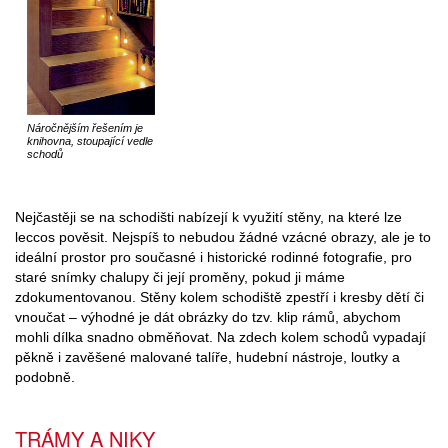
Náročnějším řešením je
knihovna, stoupající vedle
schodů
Nejčastěji se na schodišti nabízejí k využití stěny, na které lze
leccos pověsit. Nejspíš to nebudou žádné vzácné obrazy, ale je to
ideální prostor pro současné i historické rodinné fotografie, pro
staré snímky chalupy či její proměny, pokud ji máme
zdokumentovanou. Stěny kolem schodiště zpestří i kresby dětí či
vnoučat – výhodné je dát obrázky do tzv. klip rámů, abychom
mohli dílka snadno obměňovat. Na zdech kolem schodů vypadají
pěkně i zavěšené malované talíře, hudební nástroje, loutky a
podobně.
TRÁMY A NIKY