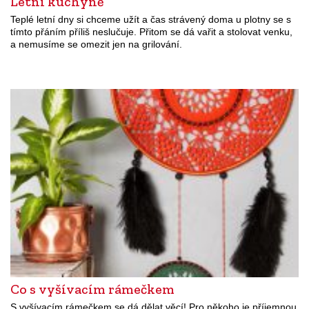
Letní kuchyně
Teplé letní dny si chceme užít a čas strávený doma u plotny se s
tímto přáním příliš neslučuje. Přitom se dá vařit a stolovat venku,
a nemusíme se omezit jen na grilování.
Co s vyšívacím rámečkem
S vyšívacím rámečkem se dá dělat věcí! Pro někoho je příjemnou