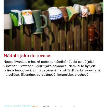
Nádobí jako dekorace
Nepoužívané, ale hezké nebo památeční nádobí se dá ještě
v interiéru i exteriéru využít jako dekorace. Nemusí to být jen
talíře a bábovkové formy zavěšené na zdi či džbánky vyrovnané
na poličce. Skleněné, porcelánové, keramické, plechové…