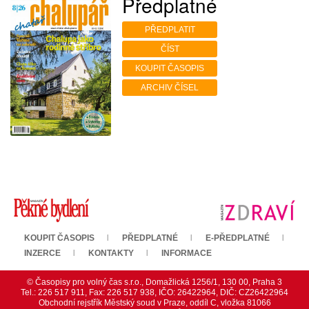
Předplatné
PŘEDPLATIT
ČÍST
KOUPIT ČASOPIS
ARCHIV ČÍSEL
KOUPIT ČASOPIS
PŘEDPLATNÉ
E-PŘEDPLATNÉ
INZERCE
KONTAKTY
INFORMACE
© Časopisy pro volný čas s.r.o., Domažlická 1256/1, 130 00, Praha 3
Tel.: 226 517 911, Fax: 226 517 938, IČO: 26422964, DIČ: CZ26422964
Obchodní rejstřík Městský soud v Praze, oddíl C, vložka 81066