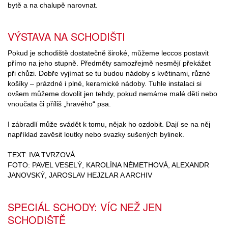
bytě a na chalupě narovnat.
VÝSTAVA NA SCHODIŠTI
Pokud je schodiště dostatečně široké, můžeme leccos postavit
přímo na jeho stupně. Předměty samozřejmě nesmějí překážet
při chůzi. Dobře vyjímat se tu budou nádoby s květinami, různé
košíky – prázdné i plné, keramické nádoby. Tuhle instalaci si
ovšem můžeme dovolit jen tehdy, pokud nemáme malé děti nebo
vnoučata či příliš „hravého“ psa.
I zábradlí může svádět k tomu, nějak ho ozdobit. Dají se na něj
například zavěsit loutky nebo svazky sušených bylinek.
TEXT: IVA TVRZOVÁ
FOTO: PAVEL VESELÝ, KAROLÍNA NÉMETHOVÁ, ALEXANDR
JANOVSKÝ, JAROSLAV HEJZLAR A ARCHIV
SPECIÁL SCHODY: VÍC NEŽ JEN
SCHODIŠTĚ