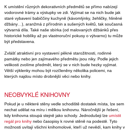
K umístění různých dekorativních předmětů se přímo nabízejí
vodorovné trámy a výstupky ve zdi. Vyjímat se na nich bude jak
staré vybavení babiččiny kuchyně (kávomlýnky, žehličky, hliněné
džbány…), aranžmá z přírodnin a sušených květů, tak současná
výtvarná díla. Také naše sbírka (od malovaných džbánků přes
historické hoblíky až po vlastnoruční pokusy o výtvarno) tu může
být představena.
Zvlášť atraktivní pro vystavení pěkné starožitnosti, rodinné
památky nebo jen zajímavého předmětu jsou niky. Podle jejich
velikosti zvolíme předmět, který se v nich bude hezky vyjímat.
Větší výklenky mohou být rozčleněny několika policemi, na
kterých najdou místo drobnější věci nebo knihy.
NEOBVYKLÉ KNIHOVNY
Pokud je u některé stěny vedle schodiště dostatek místa, lze sem
nechat udělat na míru i mělkou knihovnu. Náročnější je řešení,
kdy knihovna stoupá stejně jako schody. Jednodušeji lze
umístit
regál pro knihy
nebo časopisy k rovné stěně na podestě. Tyto
možnosti uvítají všichni knihomolové, kteří už nevědí, kam knihy v