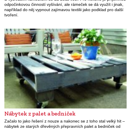
odpočinkovou činností vyšívání, ale rámeček se dá využít i jinak,
například do něj vypnout zajímavou textilii jako podklad pro další
tvoření.
Nábytek z palet a bedniček
Začalo to jako řešení z nouze a nakonec se z toho stal velký hit –
nábytek ze starých dřevěných přepravních palet a bedniček od