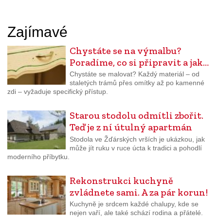
Zajímavé
Chystáte se na výmalbu?
Poradíme, co si připravit a jak…
Chystáte se malovat? Každý materiál – od
staletých trámů přes omítky až po kamenné
zdi – vyžaduje specifický přístup.
Starou stodolu odmítli zbořit.
Teď je z ní útulný apartmán
Stodola ve Žďárských vrších je ukázkou, jak
může jít ruku v ruce úcta k tradici a pohodlí
moderního příbytku.
Rekonstrukci kuchyně
zvládnete sami. A za pár korun!
Kuchyně je srdcem každé chalupy, kde se
nejen vaří, ale také schází rodina a přátelé.