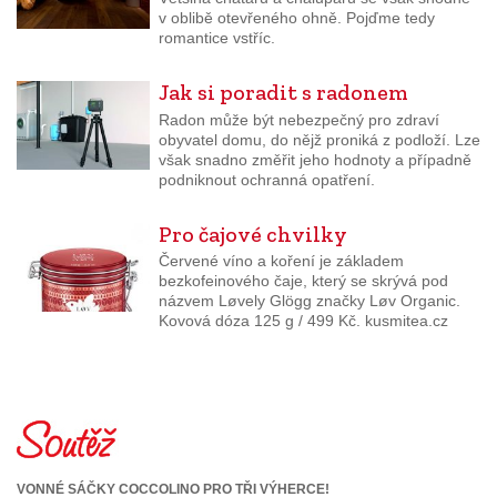
v oblibě otevřeného ohně. Pojďme tedy
romantice vstříc.
Jak si poradit s radonem
Radon může být nebezpečný pro zdraví
obyvatel domu, do nějž proniká z podloží. Lze
však snadno změřit jeho hodnoty a případně
podniknout ochranná opatření.
Pro čajové chvilky
Červené víno a koření je základem
bezkofeinového čaje, který se skrývá pod
názvem Løvely Glögg značky Løv Organic.
Kovová dóza 125 g / 499 Kč. kusmitea.cz
VONNÉ SÁČKY COCCOLINO PRO TŘI VÝHERCE!