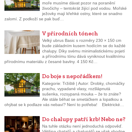
moře musíme dávat pozor na poranění
živočichy – tentokrát žijící pod vodou. Mořské
ježovky mají křehké ostny, které se snadno
zalomí. Z podkoží se pak buď…
V přírodních tónech
Velký ubrus Basic s rozměry 230 × 150 cm
bude základním kusem hodícím se do každé
chalupy. Díky svému minimalistickému pojetí
a přírodnímu tónu dává vyniknout kvalitnímu
přírodnímu materiálu z česané bavlny. 4 150 Kč…
Do boje s nepořádkem!
Kategorie: Tržiště | Autor: Drobky, chomáčky
prachu, vypadané vlasy, rozšlápnutá
sušenka, rozsypaná mouka – že to znáte?
Ale stále běhat se smetáčkem a lopatkou a
ohýbat se k podlaze vás nebaví? Není to potřeba! Elektrické…
Do chalupy patří krb! Nebo ne?
Na tuhle otázku není jednoduchá odpověď.
Většina chatařů a chalupářů se však shodne