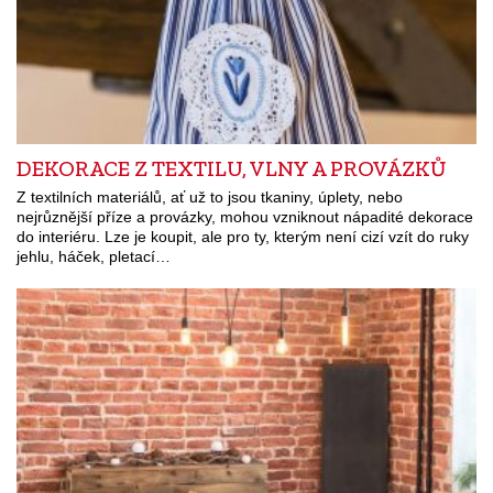
DEKORACE Z TEXTILU, VLNY A PROVÁZKŮ
Z textilních materiálů, ať už to jsou tkaniny, úplety, nebo
nejrůznější příze a provázky, mohou vzniknout nápadité dekorace
do interiéru. Lze je koupit, ale pro ty, kterým není cizí vzít do ruky
jehlu, háček, pletací…