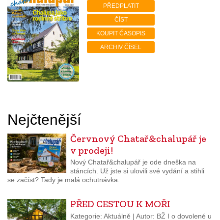
PŘEDPLATIT
ČÍST
KOUPIT ČASOPIS
ARCHIV ČÍSEL
Nejčtenější
Červnový Chatař&chalupář je
v prodeji!
Nový Chatař&chalupář je ode dneška na
stáncích. Už jste si ulovili své vydání a stihli
se začíst? Tady je malá ochutnávka:
PŘED CESTOU K MOŘI
Kategorie: Aktuálně | Autor: BŽ I o dovolené u