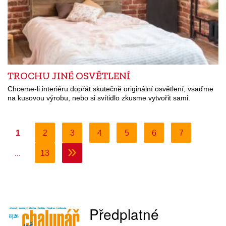
TROCHU JINÉ OSVĚTLENÍ
Chceme-li interiéru dopřát skutečně originální osvětlení, vsaďme
na kusovou výrobu, nebo si svítidlo zkusme vytvořit sami.
1
2
3
4
5
6
7
»
...
13
Předplatné