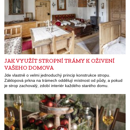
JAK VYUŽÍT STROPNÍ TRÁMY K OŽIVENÍ
VAŠEHO DOMOVA
Jde vlastně o velmi jednoduchý princip konstrukce stropu.
Záklopová prkna na trámech oddělují místnost od půdy, a pokud
je strop zachovalý, zdobí interiér každého starého domu.