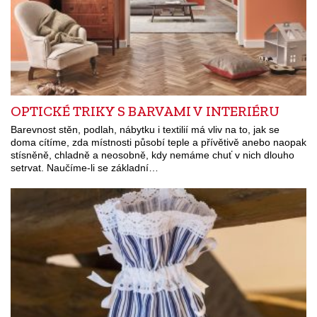
OPTICKÉ TRIKY S BARVAMI V INTERIÉRU
Barevnost stěn, podlah, nábytku i textilií má vliv na to, jak se
doma cítíme, zda místnosti působí teple a přívětivě anebo naopak
stísněně, chladně a neosobně, kdy nemáme chuť v nich dlouho
setrvat. Naučíme-li se základní…