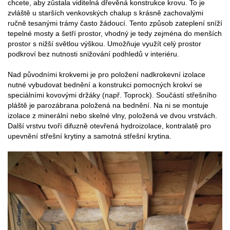
chcete, aby zůstala viditelná dřevěná konstrukce krovu. To je
zvláště u starších venkovských chalup s krásně zachovalými
ručně tesanými trámy často žádoucí. Tento způsob zateplení sníží
tepelné mosty a šetří prostor, vhodný je tedy zejména do menších
prostor s nižší světlou výškou. Umožňuje využít celý prostor
podkroví bez nutnosti snižování podhledů v interiéru.
Nad původními krokvemi je pro položení nadkrokevní izolace
nutné vybudovat bednění a konstrukci pomocných krokví se
speciálními kovovými držáky (např. Toprock). Součástí střešního
pláště je parozábrana položená na bednění. Na ni se montuje
izolace z minerální nebo skelné vlny, položená ve dvou vrstvách.
Další vrstvu tvoří difuzně otevřená hydroizolace, kontralatě pro
upevnění střešní krytiny a samotná střešní krytina.