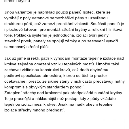
střešní krytinu.
Jinou variantou je například použití panelů Isotec, které se
vyrábějí z polyuretanové samozhášivé pěny s uzavřenou
strukturou pórů, což zamezí pronikání vlhkosti. Součástí panelů je
i plechové laťování pro montáž střešní krytiny a reflexní hliníková
fólie. Pokládka systému je jednoduchá, izolaci tvoří jediný
stavební prvek, panely se spojují zámky a po sestavení vytvoří
samonosný střešní plášť.
Jak už jsme si řekli, patří k výhodám montáže tepelné izolace nad
krokve zejména omezení vzniku tepelných mostů. Umožní také
zachovat viditelnou konstrukci krovů, což dodá obytnému
podkroví specifickou atmosféru, kterou od těchto prostor
očekáváme i přesto, že šikmé stěny v nich často představují nutný
kompromis s obvyklým standardem pohodlí.
Zateplení střechy nad krokvemi pak předpokládá sundání krytiny.
To je pracnější a nákladnější než postup, kdy z půdy vkládáte
tepelnou izolaci mezi krokve. Jinak má nadkrokevní tepelné
izolace střechy mnoho předností.