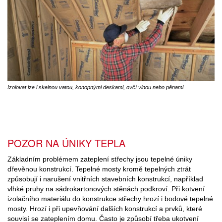
Izolovat lze i skelnou vatou, konopnými deskami, ovčí vlnou nebo pěnami
POZOR NA ÚNIKY TEPLA
Základním problémem zateplení střechy jsou tepelné úniky
dřevěnou konstrukcí. Tepelné mosty kromě tepelných ztrát
způsobují i narušení vnitřních stavebních konstrukcí, například
vlhké pruhy na sádrokartonových stěnách podkroví. Při kotvení
izolačního materiálu do konstrukce střechy hrozí i bodové tepelné
mosty. Hrozí i při upevňování dalších konstrukcí a prvků, které
souvisí se zateplením domu. Často je způsobí třeba ukotvení