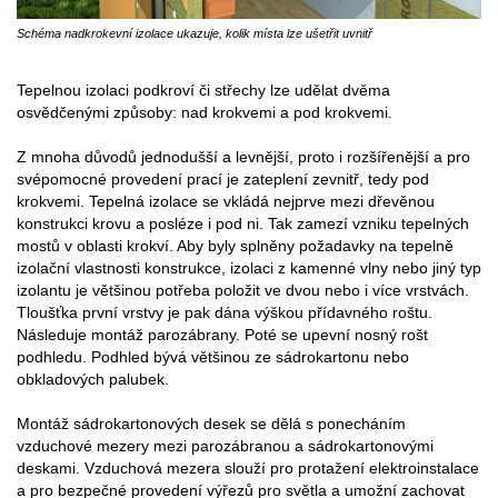
Schéma nadkrokevní izolace ukazuje, kolik místa lze ušetřit uvnitř
Tepelnou izolaci podkroví či střechy lze udělat dvěma
osvědčenými způsoby: nad krokvemi a pod krokvemi.
Z mnoha důvodů jednodušší a levnější, proto i rozšířenější a pro
svépomocné provedení prací je zateplení zevnitř, tedy pod
krokvemi. Tepelná izolace se vkládá nejprve mezi dřevěnou
konstrukci krovu a posléze i pod ni. Tak zamezí vzniku tepelných
mostů v oblasti krokví. Aby byly splněny požadavky na tepelně
izolační vlastnosti konstrukce, izolaci z kamenné vlny nebo jiný typ
izolantu je většinou potřeba položit ve dvou nebo i více vrstvách.
Tloušťka první vrstvy je pak dána výškou přídavného roštu.
Následuje montáž parozábrany. Poté se upevní nosný rošt
podhledu. Podhled bývá většinou ze sádrokartonu nebo
obkladových palubek.
Montáž sádrokartonových desek se dělá s ponecháním
vzduchové mezery mezi parozábranou a sádrokartonovými
deskami. Vzduchová mezera slouží pro protažení elektroinstalace
a pro bezpečné provedení výřezů pro světla a umožní zachovat