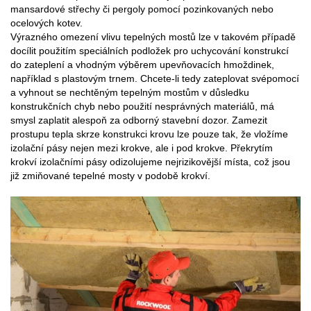
mansardové střechy či pergoly pomocí pozinkovaných nebo
ocelových kotev.
Výrazného omezení vlivu tepelných mostů lze v takovém případě
docílit použitím speciálních podložek pro uchycování konstrukcí
do zateplení a vhodným výběrem upevňovacích hmoždinek,
například s plastovým trnem. Chcete-li tedy zateplovat svépomocí
a vyhnout se nechtěným tepelným mostům v důsledku
konstrukčních chyb nebo použití nesprávných materiálů, má
smysl zaplatit alespoň za odborný stavební dozor. Zamezit
prostupu tepla skrze konstrukci krovu lze pouze tak, že vložíme
izolační pásy nejen mezi krokve, ale i pod krokve. Překrytím
krokví izolačními pásy odizolujeme nejrizikovější místa, což jsou
již zmiňované tepelné mosty v podobě krokví.