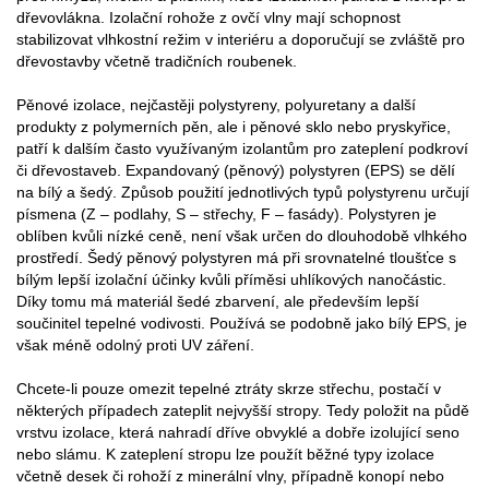
dřevovlákna. Izolační rohože z ovčí vlny mají schopnost
stabilizovat vlhkostní režim v interiéru a doporučují se zvláště pro
dřevostavby včetně tradičních roubenek.
Pěnové izolace, nejčastěji polystyreny, polyuretany a další
produkty z polymerních pěn, ale i pěnové sklo nebo pryskyřice,
patří k dalším často využívaným izolantům pro zateplení podkroví
či dřevostaveb. Expandovaný (pěnový) polystyren (EPS) se dělí
na bílý a šedý. Způsob použití jednotlivých typů polystyrenu určují
písmena (Z – podlahy, S – střechy, F – fasády). Polystyren je
oblíben kvůli nízké ceně, není však určen do dlouhodobě vlhkého
prostředí. Šedý pěnový polystyren má při srovnatelné tloušťce s
bílým lepší izolační účinky kvůli příměsi uhlíkových nanočástic.
Díky tomu má materiál šedé zbarvení, ale především lepší
součinitel tepelné vodivosti. Používá se podobně jako bílý EPS, je
však méně odolný proti UV záření.
Chcete-li pouze omezit tepelné ztráty skrze střechu, postačí v
některých případech zateplit nejvyšší stropy. Tedy položit na půdě
vrstvu izolace, která nahradí dříve obvyklé a dobře izolující seno
nebo slámu. K zateplení stropu lze použít běžné typy izolace
včetně desek či rohoží z minerální vlny, případně konopí nebo