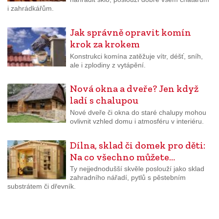
i zahrádkářům.
Jak správně opravit komín
krok za krokem
Konstrukci komína zatěžuje vítr, déšť, sníh,
ale i zplodiny z vytápění.
Nová okna a dveře? Jen když
ladí s chalupou
Nové dveře či okna do staré chalupy mohou
ovlivnit vzhled domu i atmosféru v interiéru.
Dílna, sklad či domek pro děti:
Na co všechno můžete…
Ty nejjednodušší skvěle poslouží jako sklad
zahradního nářadí, pytlů s pěstebním
substrátem či dřevník.