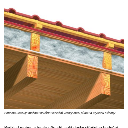
Schema ukazuje možnou tloušťku izolační vrstvy mezi půdou a krytinou střechy
Podklad mohou v tomto případě tvořit desky střešního bednění,