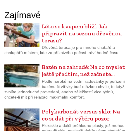
Zajímavé
Léto se kvapem blíží. Jak
připravit na sezonu dřevěnou
terasu?
Dřevěná terasa je pro mnoho chatařů a
chalupářů místem, kde za příznivého počasí tráví hodně času.
Bazén na zahradě: Na co myslet
ještě předtím, než začnete…
Podle nároků na vodní radovánky je pořízení
bazénu či vířivky buď otázkou chvíle, to když
zvolíte jednoduché provedení, anebo záležitostí více týdnů,
chcete-li mít při relaxaci maximální komfort.
Polykarbonát versus sklo: Na
co si dát při výběru pozor
Plexisklo a další průhledné plasty, jež mohou
nahradit sklo, poslouží dobře všem chatařům