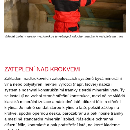
Vkládat izolační desky mezi krokve je velmi jednoduché, snadno je nařežete na míru
ZATEPLENÍ NAD KROKVEMI
Základem nadkrokevních zateplovacích systémů bývá minerální
vlna nebo polystyren, někteří výrobci (např. Isover) nabízí i
systém s nosnými konstrukčními trámky z tvrdé minerální vaty. Ty
se instalují na vrchní straně střešní konstrukce, mezi ně se vkládá
klasická minerální izolace a následně latě, difuzní fólie a střešní
krytina. Je nutné sundat starou krytinu a latě, položit záklop na
krokve, spodní opěrnou desku, parozábranu a pak nosné trámky
a mezi ně standardní minerální izolaci. Následuje ochranná
difuzní fólie, kontralatě a pak podstřešní latě, na které klademe