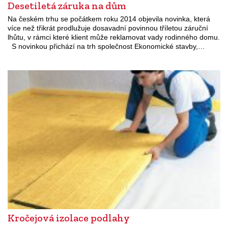
Desetiletá záruka na dům
Na českém trhu se počátkem roku 2014 objevila novinka, která
více než třikrát prodlužuje dosavadní povinnou tříletou záruční
lhůtu, v rámci které klient může reklamovat vady rodinného domu.
S novinkou přichází na trh společnost Ekonomické stavby,…
Kročejová izolace podlahy