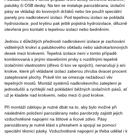
palubky či OSB desky. Na ten se instaluje parozábrana, izolační
pásy se vkládají do kovových držáků nebo lze použít speciální
panely pro nadkrokevní izolaci. Pod tepelnou izolaci se pokládá
hydroizolace, pod krytinu pak ještě pojistná hydroizolace, difuzně
otevřená pro kontakt s tepelnou izolací nebo bedněním.
Jednou z důležitých předností nadkrokevní izolace je zachování
viditelných krokví a palubkového obkladu nebo sádrokartonových
desek mezi krokvemi. Tepelná izolace není v tomto případě
kombinovaná s jinými stavebními prvky s rozdílnými tepelně
izolačními vlastnostmi (dřevo či kov ve spojích), nenarušují ji ani
krokve, které při vkládané izolaci zaberou zhruba dvacet procent
zateplované plochy. Právě tím se omezuje nežádoucí vliv
tepelných mostů. Montáž systémů nadkrokevního zateplení je
jednodušší a rychlejší než pokládání běžných izolačních pásů, ať
už je kladete nad krokvemi, nebo mezi či pod krokve.
Při montáži záklopu je nutné dbát na to, aby bylo možné při
následném položení parozábrany nebo parobrzdy zajistit jejich
vzduchotěsné napojení na štítové a lícové zdivo. Pásy
parozábrany je nutné klást s přesahem a spojují se pomocí
speciální těsnicí pásky. Vzduchotěsné napojení je třeba udělat i k