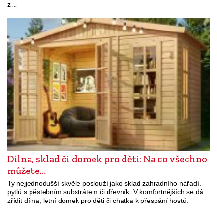
z…
Dílna, sklad či domek pro děti: Na co všechno
můžete…
Ty nejjednodušší skvěle poslouží jako sklad zahradního nářadí,
pytlů s pěstebním substrátem či dřevník. V komfortnějších se dá
zřídit dílna, letní domek pro děti či chatka k přespání hostů.