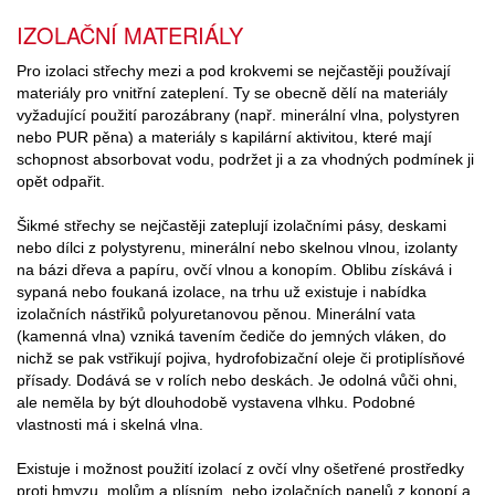
IZOLAČNÍ MATERIÁLY
Pro izolaci střechy mezi a pod krokvemi se nejčastěji používají
materiály pro vnitřní zateplení. Ty se obecně dělí na materiály
vyžadující použití parozábrany (např. minerální vlna, polystyren
nebo PUR pěna) a materiály s kapilární aktivitou, které mají
schopnost absorbovat vodu, podržet ji a za vhodných podmínek ji
opět odpařit.
Šikmé střechy se nejčastěji zateplují izolačními pásy, deskami
nebo dílci z polystyrenu, minerální nebo skelnou vlnou, izolanty
na bázi dřeva a papíru, ovčí vlnou a konopím. Oblibu získává i
sypaná nebo foukaná izolace, na trhu už existuje i nabídka
izolačních nástřiků polyuretanovou pěnou. Minerální vata
(kamenná vlna) vzniká tavením čediče do jemných vláken, do
nichž se pak vstřikují pojiva, hydrofobizační oleje či protiplísňové
přísady. Dodává se v rolích nebo deskách. Je odolná vůči ohni,
ale neměla by být dlouhodobě vystavena vlhku. Podobné
vlastnosti má i skelná vlna.
Existuje i možnost použití izolací z ovčí vlny ošetřené prostředky
proti hmyzu, molům a plísním, nebo izolačních panelů z konopí a