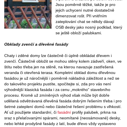
Jsou poměrně těžké, takže je pro
jejich uchycení nutné dostatečně
dimenzovat rošt. Při vnitřním
zateplování chat se někdy dávají
OSB desky jako nosný podklad, který
se ještě obloží palubkami.
Obklady zvenčí a dřevěné fasády
Chaty i zděné domy lze částečně či úplně obkládat dřevem i
zvenčí. Částečně obložit se mohou stěny kolem zádveří, oken, ve
štítu nebo třeba jen na stěně, na kterou navazuje zastřešená
veranda či otevřená terasa. Kompletní obklad domu dřevěnou
fasádou je už náročnější i poměrně nákladná záležitost a než se
do takového projektu pustíte, spočítejte si, zda pro vás není
výhodnější klasická fasáda i za cenu „mokrého“ stavebního
procesu. Kromě už zmíněných výhod však může být dobře
udělaná odvětrávaná dřevěná fasáda dobrým řešením třeba i pro
šetrné zateplení domů nebo částečné řešení problému s vlhkostí.
Ať už použijete standardní, či
fasádní
profily palubek, prkna na
sraz s přelaťovanými spárami, neomítané (neosámované) desky,
nebo lehké prodyšné fasády z latí, bude dřevo vždy vystaveno