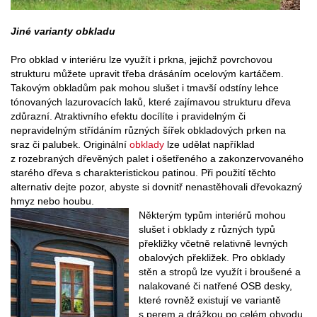
Jiné varianty obkladu
Pro obklad v interiéru lze využít i prkna, jejichž povrchovou
strukturu můžete upravit třeba drásáním ocelovým kartáčem.
Takovým obkladům pak mohou slušet i tmavší odstíny lehce
tónovaných lazurovacích laků, které zajímavou strukturu dřeva
zdůrazní. Atraktivního efektu docílíte i pravidelným či
nepravidelným střídáním různých šířek obkladových prken na
sraz či palubek. Originální
obklady
lze udělat například
z rozebraných dřevěných palet i ošetřeného a zakonzervovaného
starého dřeva s charakteristickou patinou. Při použití těchto
alternativ dejte pozor, abyste si dovnitř nenastěhovali dřevokazný
hmyz nebo houbu.
Některým typům interiérů mohou
slušet i obklady z různých typů
překližky včetně relativně levných
obalových překližek. Pro obklady
stěn a stropů lze využít i broušené a
nalakované či natřené OSB desky,
které rovněž existují ve variantě
s perem a drážkou po celém obvodu.