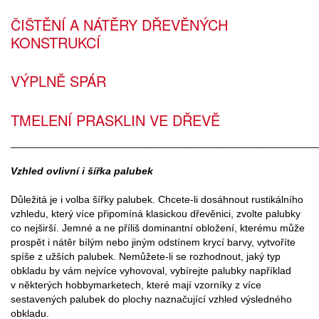
ČIŠTĚNÍ A NÁTĚRY DŘEVĚNÝCH
KONSTRUKCÍ
VÝPLNĚ SPÁR
TMELENÍ PRASKLIN VE DŘEVĚ
______________________________________________________
Vzhled ovlivní i šířka palubek
Důležitá je i volba šířky palubek. Chcete-li dosáhnout rustikálního
vzhledu, který více připomíná klasickou dřevěnici, zvolte palubky
co nejširší. Jemné a ne příliš dominantní obložení, kterému může
prospět i nátěr bílým nebo jiným odstínem krycí barvy, vytvoříte
spíše z užších palubek. Nemůžete-li se rozhodnout, jaký typ
obkladu by vám nejvíce vyhovoval, vybírejte palubky například
v některých hobbymarketech, které mají vzorníky z více
sestavených palubek do plochy naznačující vzhled výsledného
obkladu.