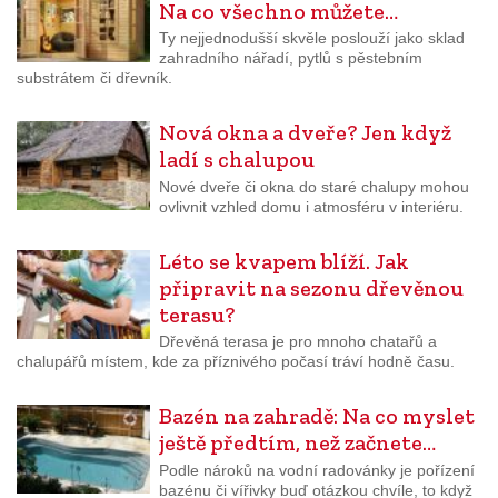
Na co všechno můžete…
Ty nejjednodušší skvěle poslouží jako sklad
zahradního nářadí, pytlů s pěstebním
substrátem či dřevník.
Nová okna a dveře? Jen když
ladí s chalupou
Nové dveře či okna do staré chalupy mohou
ovlivnit vzhled domu i atmosféru v interiéru.
Léto se kvapem blíží. Jak
připravit na sezonu dřevěnou
terasu?
Dřevěná terasa je pro mnoho chatařů a
chalupářů místem, kde za příznivého počasí tráví hodně času.
Bazén na zahradě: Na co myslet
ještě předtím, než začnete…
Podle nároků na vodní radovánky je pořízení
bazénu či vířivky buď otázkou chvíle, to když