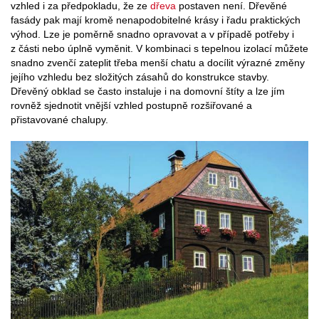
vzhled i za předpokladu, že ze
dřeva
postaven není. Dřevěné
fasády pak mají kromě nenapodobitelné krásy i řadu praktických
výhod. Lze je poměrně snadno opravovat a v případě potřeby i
z části nebo úplně vyměnit. V kombinaci s tepelnou izolací můžete
snadno zvenčí zateplit třeba menší chatu a docílit výrazné změny
jejího vzhledu bez složitých zásahů do konstrukce stavby.
Dřevěný obklad se často instaluje i na domovní štíty a lze jím
rovněž sjednotit vnější vzhled postupně rozšiřované a
přistavované chalupy.