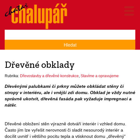
Hledat
Dřevěné obklady
Rubrika:
Dřevostavby a dřevěné konstrukce
,
Stavíme a opravujeme
Dřevěnými palubkami či prkny můžete obkládat stěny či
stropy v interiéru, ale i vnější zdi domu. Obklad je vždy nutné
správně ukotvit, dřevěná fasáda pak vyžaduje impregnaci a
nátěr.
Dřevěné obložení stěn výrazně dotváří interiér i vzhled domu.
Často jím lze vyřešit nerovnosti či sladit nesourodý interiér a
docílit uvnitř i většího pocitu tepla a vtisknout domu „dřevěný“