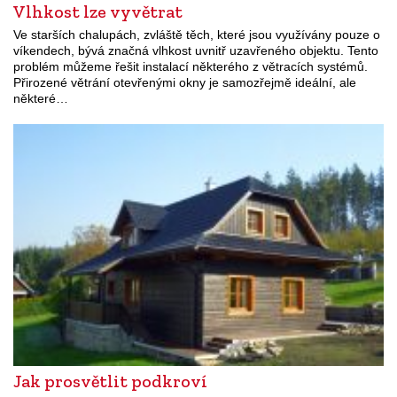
Vlhkost lze vyvětrat
Ve starších chalupách, zvláště těch, které jsou využívány pouze o
víkendech, bývá značná vlhkost uvnitř uzavřeného objektu. Tento
problém můžeme řešit instalací některého z větracích systémů.
Přirozené větrání otevřenými okny je samozřejmě ideální, ale
některé…
Jak prosvětlit podkroví