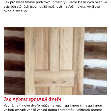
Jak prosvětlit tmavé podkrovní prostory? Vedle klasických oken ve
svislých stěnách jsou i další možnosti – střešní okna, vikýřová
okna a světlíky.
Jak vybrat správné dveře
Vybíráme-li nové dveře můžeme jejich správnou či nesprávnou
volbou ovlivnit vnější vzhled domu i atmosféru vnitřních prostor.