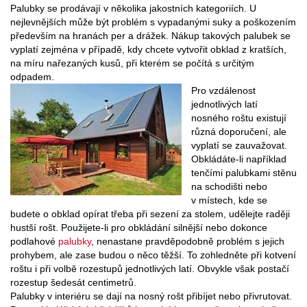
Palubky se prodávají v několika jakostních kategoriích. U
nejlevnějších může být problém s vypadanými suky a poškozením
především na hranách per a drážek. Nákup takových palubek se
vyplatí zejména v případě, kdy chcete vytvořit obklad z kratších,
na míru nařezaných kusů, při kterém se počítá s určitým
odpadem.
Pro vzdálenost
jednotlivých latí
nosného roštu existují
různá doporučení, ale
vyplatí se zauvažovat.
Obkládáte-li například
tenčími palubkami stěnu
na schodišti nebo
v místech, kde se
budete o obklad opírat třeba při sezení za stolem, udělejte raději
hustší rošt. Použijete-li pro obkládání silnější nebo dokonce
podlahové
palubky
, nenastane pravděpodobně problém s jejich
prohybem, ale zase budou o něco těžší. To zohledněte při kotvení
roštu i při volbě rozestupů jednotlivých latí. Obvykle však postačí
rozestup šedesát centimetrů.
Palubky v interiéru se dají na nosný rošt přibíjet nebo přivrutovat.