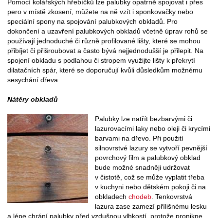
Pomocí kolářských hřebíčků lze palubky opatrně spojovat i přes
pero v místě zkosení, můžete na ně vzít i sponkovačky nebo
speciální spony na spojování palubkových obkladů. Pro
dokončení a uzavření palubkových obkladů včetně úprav rohů se
používají jednoduché či různě profilované lišty, které se mohou
přibíjet či přišroubovat a často bývá nejjednodušší je přilepit. Na
spojení obkladu s podlahou či stropem využijte lišty k překrytí
dilatačních spár, které se doporučují kvůli důsledkům možnému
sesychání dřeva.
Nátěry obkladů
Palubky lze natřít bezbarvými či
lazurovacími laky nebo oleji či krycími
barvami na dřevo. Při použití
silnovrstvé lazury se vytvoří pevnější
povrchový film a palubkový obklad
bude možné snadněji udržovat
v čistotě, což se může vyplatit třeba
v kuchyni nebo dětském pokoji či na
obkladech
chodeb
. Tenkovrstvá
lazura zase zamezí přílišnému lesku
a lépe chrání palubky před vzdušnou vlhkostí, protože pronikne