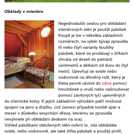
Obklady v interiéru
Nejjednodušší cestou pro obkládání
interiérových stěn je použití palubek.
Koupit je lze v několika základních
rozměrech, na výběr bývají zpravidla
tři nebo čtyři varianty tloušťky
palubek, které se prodávají v šířkách
zhruba od deseti do patnácti
centimetrů a délkách od dvou do čtyř
metrů. Upevňují se svisle nebo
vodorovně na dřevěný rošt, který je
třeba pevně ukotvit do
zdiva
pomocí
hmoždinek a vrutů nebo našroubovat
pomocí závitových tyčí upevněných
do chemické kotvy. K jejich základním výhodám patří možnost
spojení na pero a drážku, což zamezí případné tvorbě spár a
mezer v důsledku sesychání dřeva, kterému se zpravidla
nevyhnete při obkládání deskami na sraz.
Vzhled palubkami obložených stěn ovlivní to, zda obkládáte
svisle, nebo vodorovně, ale také šířka palubek a použitý profil,