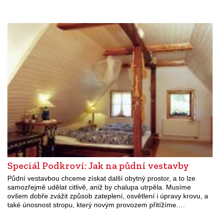
Speciál Podkroví: Jak na půdní vestavby
Půdní vestavbou chceme získat další obytný prostor, a to lze
samozřejmě udělat citlivě, aniž by chalupa utrpěla. Musíme
ovšem dobře zvážit způsob zateplení, osvětlení i úpravy krovu, a
také únosnost stropu, který novým provozem přitížíme.…