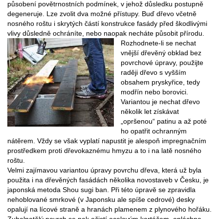
působení povětrnostních podmínek, v jehož důsledku postupně
degeneruje. Lze zvolit dva možné přístupy. Buď dřevo včetně
nosného roštu i skrytých částí konstrukce fasády před škodlivými
vlivy důsledně ochráníte, nebo naopak necháte působit přírodu.
Rozhodnete-li se nechat
vnější dřevěný obklad bez
povrchové úpravy, použijte
raději dřevo s vyšším
obsahem pryskyřice, tedy
modřín nebo borovici.
Variantou je nechat dřevo
několik let získávat
„opršenou“ patinu a až poté
ho opatřit ochranným
nátěrem. Vždy se však vyplatí napustit je alespoň impregnačním
prostředkem proti dřevokaznému hmyzu a to i na latě nosného
roštu.
Velmi zajímavou variantou úpravy povrchu dřeva, která už byla
použita i na dřevěných fasádách několika novostaveb v Česku, je
japonská metoda Shou sugi ban. Při této úpravě se zpravidla
nehoblované smrkové (v Japonsku ale spíše cedrové) desky
opalují na lícové straně a hranách plamenem z plynového hořáku.