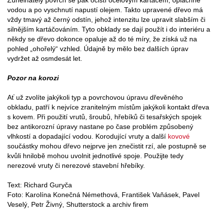
Zuhelnatělý povrch se pak očistí ocelovým kartáčem, opláchne
vodou a po vyschnutí napustí olejem. Takto upravené dřevo má
vždy tmavý až černý odstín, jehož intenzitu lze upravit slabším či
silnějším kartáčováním. Tyto obklady se dají použít i do interiéru a
někdy se dřevo dokonce opaluje až do té míry, že získá už na
pohled „ohořelý“ vzhled. Údajně by mělo bez dalších úprav
vydržet až osmdesát let.
Pozor na korozi
Ať už zvolíte jakýkoli typ a povrchovou úpravu dřevěného
obkladu, patří k nejvíce zranitelným místům jakýkoli kontakt dřeva
s kovem. Při použití vrutů, šroubů, hřebíků či tesařských spojek
bez antikorozní úpravy nastane po čase problém způsobený
vlhkostí a dopadající vodou. Korodující vruty a další
kovové
součástky mohou dřevo nejprve jen znečistit rzí, ale postupně se
kvůli hnilobě mohou uvolnit jednotlivé spoje. Použijte tedy
nerezové vruty či nerezové stavební hřebíky.
Text: Richard Guryča
Foto: Karolína Konečná Némethová, František Vaňásek, Pavel
Veselý, Petr Živný, Shutterstock a archiv firem