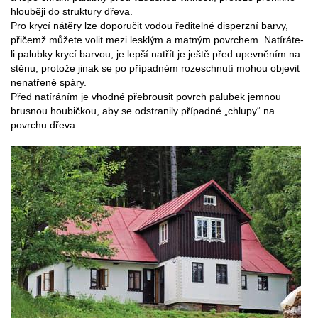
hlouběji do struktury dřeva.
Pro krycí nátěry lze doporučit vodou ředitelné disperzní barvy,
přičemž můžete volit mezi lesklým a matným povrchem. Natíráte-
li palubky krycí barvou, je lepší natřít je ještě před upevněním na
stěnu, protože jinak se po případném rozeschnutí mohou objevit
nenatřené spáry.
Před natíráním je vhodné přebrousit povrch palubek jemnou
brusnou houbičkou, aby se odstranily případné „chlupy“ na
povrchu dřeva.