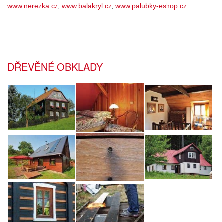
www.nerezka.cz
,
www.balakryl.cz
,
www.palubky-eshop.cz
DŘEVĚNÉ OBKLADY