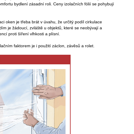
mfortu bydlení zásadní roli. Ceny izolačních fólií se pohybují
ci oken je třeba brát v úvahu, že určitý podíl cirkulace
m je žádoucí, zvláště u objektů, které se neobývají a
í proti šíření vlhkosti a plísní.
ačním faktorem je i použití záclon, závěsů a rolet.