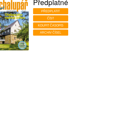
Předplatné
PŘEDPLATIT
ČÍST
KOUPIT ČASOPIS
ARCHIV ČÍSEL