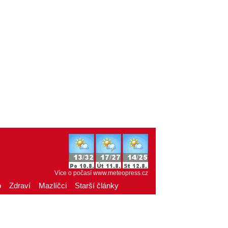
Více o počasí
www.meteopress.cz
o
Zdraví
Mazlíčci
Starší články