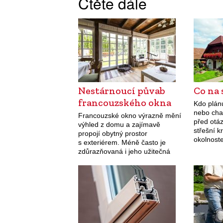
Čtěte dále
Nestárnoucí půvab
Co na 
francouzského okna
Kdo plán
nebo chal
Francouzské okno výrazně mění
před otá
výhled z domu a zajímavě
střešní k
propojí obytný prostor
okolnost
s exteriérem. Méně často je
uveďme o
zdůrazňovaná i jeho užitečná
Citlivějš
schopnost velmi účinného
vlastní 
větrání.