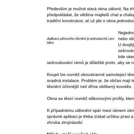
Především je možné stará okna utěsnit. Na trh
předpokládat, že většina majitelů chat a chal
tradiční konstrukce, ať už jde o okna jednodu
Nejjedno
nebo sil
Aplikace pěnového těsnění je jednoduchá i pro
laika
U dvojit
sešroubo
kde oken
sešroubování rámů je důležité proto, aby se ner
Koupit lze rovněž oboustranné samolepicí tě
snadná instalace. Problém je, že občas mají 
těsnění účinnější než dříve oblíbený kovotěs.
Okna se těsní rovněž silikonovými profily, kte
K případnému utěsnění spár mezi rámem okna a
správné aplikaci je třeba získat určitou praxi 
zhruba ztrojnásobí.