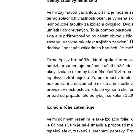
Někdy stačí vyměnit skla
Velmi zajímavou variantou, při níž je možné 
termoizolačních vlastností oken, je výměna s
jednoduché tabulky za izolační dvojsklo. Dvoj
umístit i do dřevěných. To je pomocí plastové 
skla a je přišroubováno po celém obvodu. Nic 
zásahu. Vznikne tak efekt trojitého zasklení.
dodávají se v pěti základních barvách. Je možn
Firma Apis z Kroměříže, která aplikaci termoi
nabízí, argumentuje možností ušetřit až šedesá
okny. Izolace oken by tak měla ušetřit zhruba
tepelných ztrát objektu. Za pozornost v tomto 
bez bourání a následného úklidu a bez celko
provozu v místnostech, kde se výměna skel pro
případ od případu, ale pohybují se kolem 150
Izolační fólie zatemňuje
Velmi účinným řešením je také izolační fólie, 
je účinnější, tím je také tmavší a propouští mé
tepelný efekt, získaný slunečními paprsky. Pro