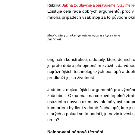
Rubrika:
Jak na to
,
Stavíme a opravujeme
,
Stavíme kr
Existuje celá řada dobrých argumentů, proč v 
mnoha případech však stojí za to původní ok
Mnoho starých oken je jedinečných a stojí za to je
zachovat
originální konstrukce, s detaily, které do nich o
je proto dobré přinejmenším zvážit, zda vůbec
nejrůznějších technologických postupů a doplňk
prodlouží jejich životnost.
Jedním z nejčastějších argumentů pro výměnu 
způsobují. Okna mají na celkové tepelné ztrá
osazením nových oken, by tak měly být komp
komfortem bydlení v domě či chalupě, kde jso
starých a pokud se to podaří, je navíc invest
na to?
Nalepovací pěnová těsnění