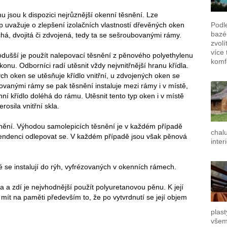
u jsou k dispozici nejrůznější okenní těsnění. Lze
up uvažuje o zlepšení izolačních vlastností dřevěných oken
Podl
bazén
chá, dvojitá či zdvojená, tedy ta se sešroubovanými rámy.
zvolí
více 
dušší je použít nalepovací těsnění z pěnového polyethylenu
komf
ikonu. Odborníci radí utěsnit vždy nejvnitřnější hranu křídla.
ých oken se utěsňuje křídlo vnitřní, u zdvojených oken se
vanými rámy se pak těsnění instaluje mezi rámy i v místě,
ní křídlo doléhá do rámu. Utěsnit tento typ oken i v místě
osila vnitřní skla.
snění. Výhodou samolepicích těsnění je v každém případě
chal
tendenci odlepovat se. V každém případě jsou však pěnová
inter
ré se instalují do rýh, vyfrézovaných v okenních rámech.
 zdí je nejvhodnější použít polyuretanovou pěnu. K její
a mít na paměti především to, že po vytvrdnutí se její objem
plast
všem