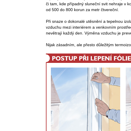
či tam, kde případný sluneční svit nehraje v ko
od 500 do 800 korun za metr čtvereční.
Při snaze o dokonalé utěsnění a tepelnou izola
vzduchu mezi interiérem a venkovním prostředí
nevětrají každý den. Výměna vzduchu je prevenc
Nijak zásadním, ale přesto důležitým termoizol