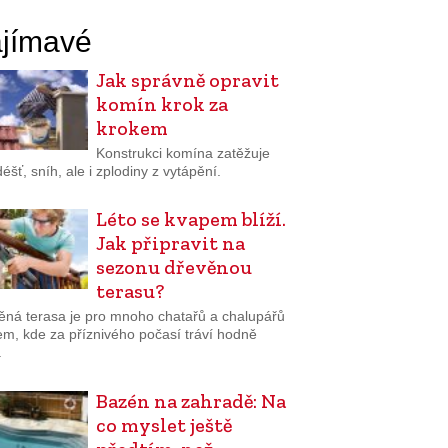
jímavé
Jak správně opravit
komín krok za
krokem
Konstrukci komína zatěžuje
 déšť, sníh, ale i zplodiny z vytápění.
Léto se kvapem blíží.
Jak připravit na
sezonu dřevěnou
terasu?
ěná terasa je pro mnoho chatařů a chalupářů
em, kde za příznivého počasí tráví hodně
.
Bazén na zahradě: Na
co myslet ještě