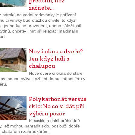
předtím, než
začnete…
e nároků na vodní radovánky je pořízení
u či vířivky buď otázkou chvíle, to když
te jednoduché provedení, anebo záležitostí
týdnů, chcete-li mít při relaxaci maximální
ort.
Nová okna a dveře?
Jen když ladí s
chalupou
Nové dveře či okna do staré
upy mohou ovlivnit vzhled domu i atmosféru v
iéru.
Polykarbonát versus
sklo: Na co si dát při
výběru pozor
Plexisklo a další průhledné
y, jež mohou nahradit sklo, poslouží dobře
 chatařům i zahrádkářům.