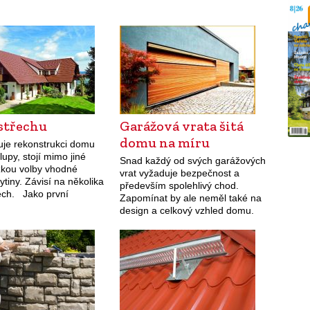
střechu
Garážová vrata šitá
domu na míru
uje rekonstrukci domu
upy, stojí mimo jiné
Snad každý od svých garážových
zkou volby vhodné
vrat vyžaduje bezpečnost a
rytiny. Závisí na několika
především spolehlivý chod.
ech. Jako první
Zapomínat by ale neměl také na
tázku únosnosti krovu.
design a celkový vzhled domu.
í k domu a většinou i k
Společnost Hörmann pro tyto
kapse…
účely nabízí jedinečné řešení
v podobě hliníkových sekčních…