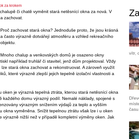
ok za krokem
Za
chalupě či chatě vyměnit stará netěsnící okna za nová. V
na zachovat.
Proč zachovat stará okna? Jednoduše proto, že jsou krásná
a často výrazně dotvářejí atmosféru a vzhled rekreačního
objektu.
vítr,
Mnoho chalup a venkovských domů je osazeno okny
tiskl například truhlář či stavitel, jenž dům projektoval. Vždy
 lze stará okna zachovat a rekonstruovat. A zároveň využít
ů, které výrazně zlepší jejich tepelně izolační vlastnosti a
oken je výrazná tepelná ztráta, kterou stará netěsnící okna
Dřev
tě každého domu výrazný podíl. Nemalé náklady, spojené s
míst
enzovány výrazným snížením výdajů za teplo a vyšším
času
u okna vyměněna. Snížit tepelnou ztrátu však lze i u oken
ice výrazně nižší než v případě kompletní výměny oken. Jak