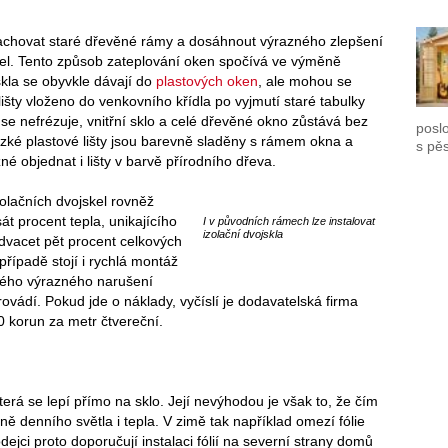
zachovat staré dřevěné rámy a dosáhnout výrazného zlepšení
kel. Tento způsob zateplování oken spočívá ve výměně
skla se obyvkle dávají do
plastových oken
, ale mohou se
lišty vloženo do venkovního křídla po vyjmutí staré tabulky
se nefrézuje, vnitřní sklo a celé dřevěné okno zůstává bez
poslo
 Úzké plastové lišty jsou barevně sladěny s rámem okna a
s pě
é objednat i lišty v barvě přírodního dřeva.
zolačních dvojskel rovněž
t procent tepla, unikajícího
I v původních rámech lze instalovat
izolační dvojskla
 dvacet pět procent celkových
případě stojí i rychlá montáž
vého výrazného narušení
vádí. Pokud jde o náklady, vyčíslí je dodavatelská firma
0 korun za metr čtvereční.
která se lepí přímo na sklo. Její nevýhodou je však to, že čím
ně denního světla i tepla. V zimě tak například omezí fólie
dejci proto doporučují instalaci fólií na severní strany domů