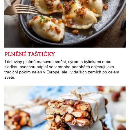
PLNĚNÉ TAŠTIČKY
Těstoviny plněné masovou směsí, sýrem s bylinkami nebo
sladkou ovocnou náplní se v mnoha podobách objevují jako
tradiční pokrm nejen v Evropě, ale i v dalších zemích po celém
světě.