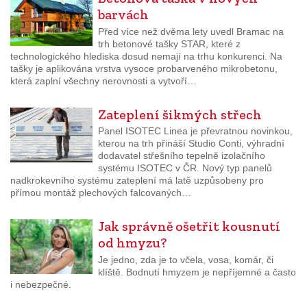
barvách
Před více než dvěma lety uvedl Bramac na
trh betonové tašky STAR, které z
technologického hlediska dosud nemají na trhu konkurenci. Na
tašky je aplikována vrstva vysoce probarveného mikrobetonu,
která zaplní všechny nerovnosti a vytvoří…
Zateplení šikmých střech
Panel ISOTEC Linea je převratnou novinkou,
kterou na trh přináší Studio Conti, výhradní
dodavatel střešního tepelně izolačního
systému ISOTEC v ČR. Nový typ panelů
nadkrokevního systému zateplení má latě uzpůsobeny pro
přímou montáž plechových falcovaných…
Jak správně ošetřit kousnutí
od hmyzu?
Je jedno, zda je to včela, vosa, komár, či
klíště. Bodnutí hmyzem je nepříjemné a často
i nebezpečné.