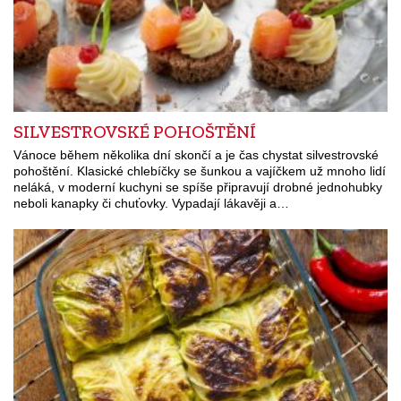
SILVESTROVSKÉ POHOŠTĚNÍ
Vánoce během několika dní skončí a je čas chystat silvestrovské
pohoštění. Klasické chlebíčky se šunkou a vajíčkem už mnoho lidí
neláká, v moderní kuchyni se spíše připravují drobné jednohubky
neboli kanapky či chuťovky. Vypadají lákavěji a…