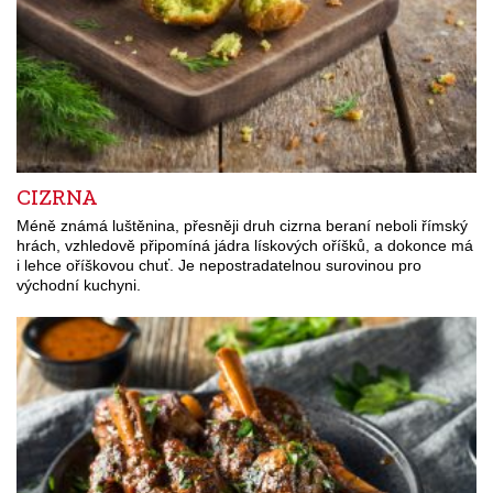
CIZRNA
Méně známá luštěnina, přesněji druh cizrna beraní neboli římský
hrách, vzhledově připomíná jádra lískových oříšků, a dokonce má
i lehce oříškovou chuť. Je nepostradatelnou surovinou pro
východní kuchyni.