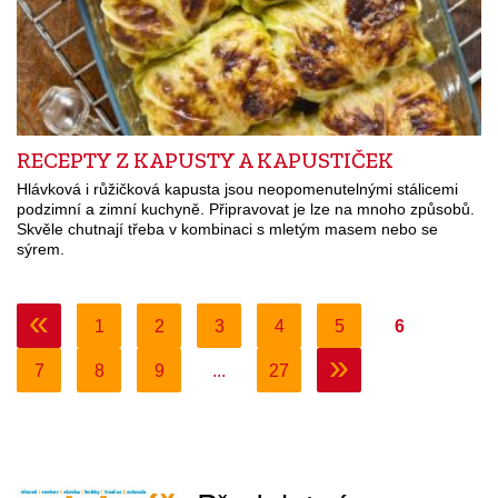
RECEPTY Z KAPUSTY A KAPUSTIČEK
Hlávková i růžičková kapusta jsou neopomenutelnými stálicemi
podzimní a zimní kuchyně. Připravovat je lze na mnoho způsobů.
Skvěle chutnají třeba v kombinaci s mletým masem nebo se
sýrem.
«
1
2
3
4
5
6
»
7
8
9
...
27