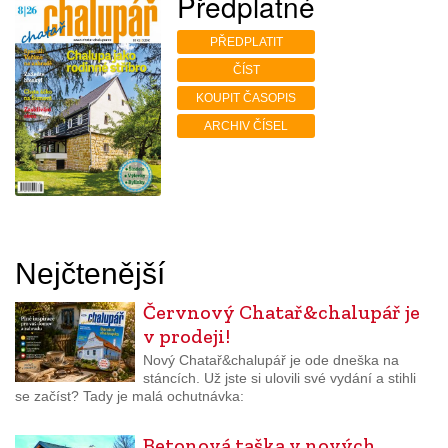
Předplatné
PŘEDPLATIT
ČÍST
KOUPIT ČASOPIS
ARCHIV ČÍSEL
Nejčtenější
Červnový Chatař&chalupář je
v prodeji!
Nový Chatař&chalupář je ode dneška na
stáncích. Už jste si ulovili své vydání a stihli
se začíst? Tady je malá ochutnávka:
Betonová taška v nových