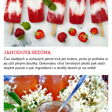
JAHODOVÁ SEZÓNA
Čas sladkých a voňavých jahod trvá jen krátce, proto je potřeba si
jej užít plnými doušky. Dokonalou chuť čerstvých plodů pak stačí
doplnit pouze o pár ingrediencí a skvělý dezert je na světě.