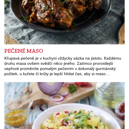
PEČENÉ MASO
Křupavá pečeně je v kuchyni vždycky sázka na jistotu. Každému
druhu masa ovšem svědčí něco jiného. Zatímco prorostlejší
vepřové proměníte pomalým pečením v dokonalý gurmánský
požitek, u kuřete či krůty je lepší hlídat čas, aby si maso…