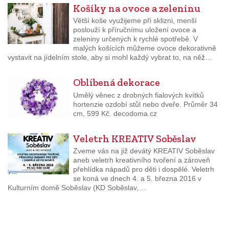
Košíky na ovoce a zeleninu
Větší koše využijeme při sklizni, menší
poslouží k příručnímu uložení ovoce a
zeleniny určených k rychlé spotřebě. V
malých košících můžeme ovoce dekorativně
vystavit na jídelním stole, aby si mohl každý vybrat to, na něž…
Oblíbená dekorace
Umělý věnec z drobných fialových kvítků
hortenzie ozdobí stůl nebo dveře. Průměr 34
cm, 599 Kč. decodoma.cz
Veletrh KREATIV Soběslav
Zveme vás na již devátý KREATIV Soběslav
aneb veletrh kreativního tvoření a zároveň
přehlídka nápadů pro děti i dospělé. Veletrh
se koná ve dnech 4. a 5. března 2016 v
Kulturním domě Soběslav (KD Soběslav,…