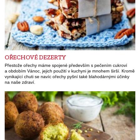
OŘECHOVÉ DEZERTY
Přestože ořechy máme spojené především s pečením cukroví
a obdobím Vánoc, jejich použití v kuchyni je mnohem širší. Kromě
vynikající chuti se navíc ořechy pyšní také blahodárnými účinky
na naše zdraví.