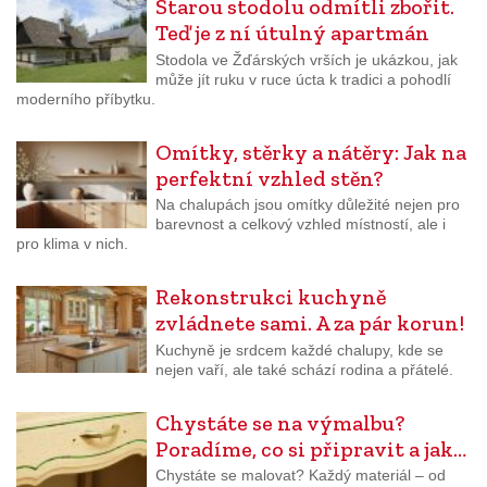
Starou stodolu odmítli zbořit.
Teď je z ní útulný apartmán
Stodola ve Žďárských vrších je ukázkou, jak
může jít ruku v ruce úcta k tradici a pohodlí
moderního příbytku.
Omítky, stěrky a nátěry: Jak na
perfektní vzhled stěn?
Na chalupách jsou omítky důležité nejen pro
barevnost a celkový vzhled místností, ale i
pro klima v nich.
Rekonstrukci kuchyně
zvládnete sami. A za pár korun!
Kuchyně je srdcem každé chalupy, kde se
nejen vaří, ale také schází rodina a přátelé.
Chystáte se na výmalbu?
Poradíme, co si připravit a jak…
Chystáte se malovat? Každý materiál – od