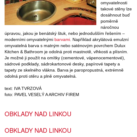
omyvatelnosti
takové stěny lze
dosáhnout buď
poměrně
náročnou
úpravou, jakou je benátský štuk, nebo jednodušším řešením –
moderními omyvatelnými
barvami
. Například akrylátová emulzní
omyvatelná barva s matným nebo saténovým povrchem Dulux
Kitchen & Bathroom je odolná proti mastnotě, vlhkosti a plísním.
Je možné ji použít na omítky (cementové, vápenocementové),
sádrové podklady, sádrokartonové desky, papírové tapety a
tapety ze skelného vlákna. Barva je paropropustná, extrémně
odolná proti otěru a plně omyvatelná.
text: IVA TVRZOVÁ
foto: PAVEL VESELÝ A ARCHIV FIREM
OBKLADY NAD LINKOU
OBKLADY NAD LINKOU