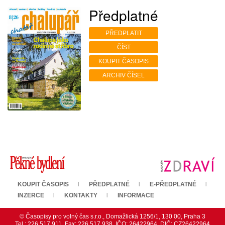
Předplatné
PŘEDPLATIT
ČÍST
KOUPIT ČASOPIS
ARCHIV ČÍSEL
KOUPIT ČASOPIS
PŘEDPLATNÉ
E-PŘEDPLATNÉ
INZERCE
KONTAKTY
INFORMACE
© Časopisy pro volný čas s.r.o., Domažlická 1256/1, 130 00, Praha 3
Tel.: 226 517 911, Fax: 226 517 938, IČO: 26422964, DIČ: CZ26422964