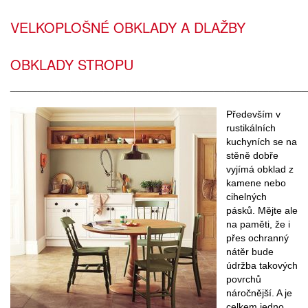
VELKOPLOŠNÉ OBKLADY A DLAŽBY
OBKLADY STROPU
______________________________________________________
Především v
rustikálních
kuchyních se na
stěně dobře
vyjímá obklad z
kamene nebo
cihelných
pásků. Mějte ale
na paměti, že i
přes ochranný
nátěr bude
údržba takových
povrchů
náročnější. A je
celkem jedno,