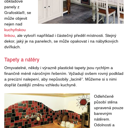
obkladové
panely z
Grafoskla®, se
může objevit
nejen nad
kuchyňskou
linkou
, ale vytvoří například i částečný předěl místnosti. Stejný
dekor, jaký je na panelech, se může opakovat i na nábytkových
dvířkách.
Tapety a nátěry
Omyvatelné, někdy i výrazně plastické tapety jsou rychlým a
finančně méně náročným řešením. Vyžadují ovšem rovný podklad
a precizní nalepení, aby nepůsobily „lacině“. Můžeme si s nimi
dopřát častější změnu vzhledu kuchyně.
Odlehčeně
působí stěna
upravená pouze
barevným
nátěrem.
Odolnosti a