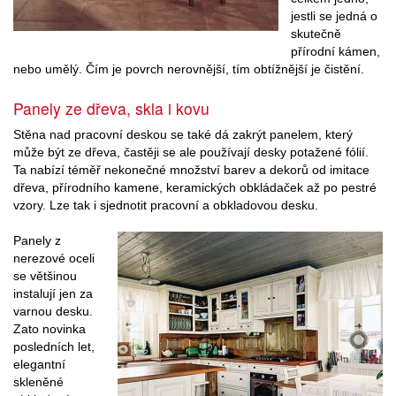
jestli se jedná o
skutečně
přírodní kámen,
nebo umělý. Čím je povrch nerovnější, tím obtížnější je čistění.
Panely ze dřeva, skla i kovu
Stěna nad pracovní deskou se také dá zakrýt panelem, který
může být ze dřeva, častěji se ale používají desky potažené fólií.
Ta nabízí téměř nekonečné množství barev a dekorů od imitace
dřeva, přírodního kamene, keramických obkládaček až po pestré
vzory. Lze tak i sjednotit pracovní a obkladovou desku.
Panely z
nerezové oceli
se většinou
instalují jen za
varnou desku.
Zato novinka
posledních let,
elegantní
skleněné