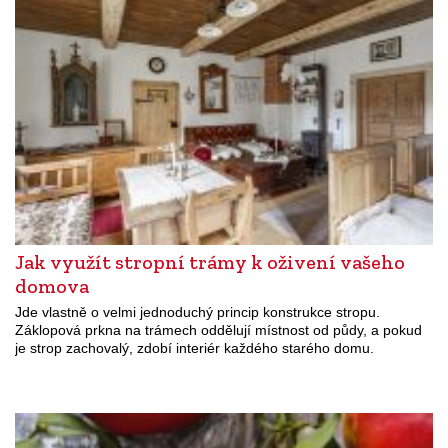
Jak využít stropní trámy k oživení vašeho
domova
Jde vlastně o velmi jednoduchý princip konstrukce stropu.
Záklopová prkna na trámech oddělují místnost od půdy, a pokud
je strop zachovalý, zdobí interiér každého starého domu.