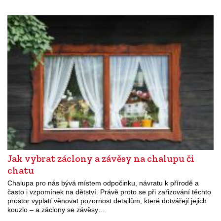
Jak vybrat záclony a závěsy na chalupu či
chatu
Chalupa pro nás bývá místem odpočinku, návratu k přírodě a
často i vzpomínek na dětství. Právě proto se při zařizování těchto
prostor vyplatí věnovat pozornost detailům, které dotvářejí jejich
kouzlo – a záclony se závěsy…