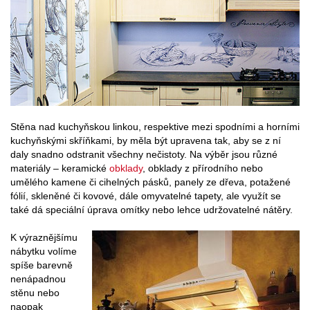
Stěna nad kuchyňskou linkou, respektive mezi spodními a horními
kuchyňskými skříňkami, by měla být upravena tak, aby se z ní
daly snadno odstranit všechny nečistoty. Na výběr jsou různé
materiály – keramické
obklady
, obklady z přírodního nebo
umělého kamene či cihelných pásků, panely ze dřeva, potažené
fólií, skleněné či kovové, dále omyvatelné tapety, ale využít se
také dá speciální úprava omítky nebo lehce udržovatelné nátěry.
K výraznějšímu
nábytku volíme
spíše barevně
nenápadnou
stěnu nebo
naopak