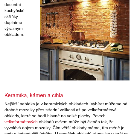
decentní
kuchyňské
skříňky
doplníme
výrazným
obkladem.
Keramika, kámen a cihla
Nejširší nabídka je v keramických obkladech. Vybírat můžeme od
drobné mozaiky přes střední velikosti až po velkoformátové
obklady, které se hodí hlavně na velké plochy. Povrch
velkoformátových
obkladů ovšem může být členěn tak, že
vyvolává dojem mozaiky. Čím větší obklady máme, tím méně je
spár a jednodušší údržba. U menších obkladů si zas lze vyhrát se