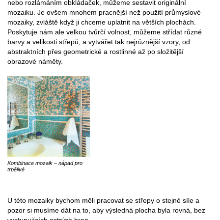
nebo rozlámáním obkládaček, můžeme sestavit originální
mozaiku. Je ovšem mnohem pracnější než použití průmyslové
mozaiky, zvláště když ji chceme uplatnit na větších plochách.
Poskytuje nám ale velkou tvůrčí volnost, můžeme střídat různé
barvy a velikosti střepů, a vytvářet tak nejrůznější vzory, od
abstraktních přes geometrické a rostlinné až po složitější
obrazové náměty.
Kombinace mozaik – nápad pro
trpělivé
U této mozaiky bychom měli pracovat se střepy o stejné síle a
pozor si musíme dát na to, aby výsledná plocha byla rovná, bez