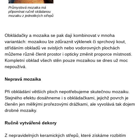
Průmyslová mozaika má
připomínat ručně skládanou
mozaiku z jednotlivých střepů
Obkládačky a mozaika se pak dají kombinovat v mnoha
variantách: mozaikou lze zdůraznit výklenek či sprchový kout,
střídáním obkladů ve svislých nebo vodorovných plochách
můžeme různě členit prostor i opticky změnit proporce místnosti.
Kompletní obklad všech stěn pouze mozaikou se dnes už moc
nepoužívá.
Nepravá mozaika
Při obkládání větších ploch nepotřebujeme skutečnou mozaiku.
Stejného efektu dosáhneme i s obkládačkami, jejichž povrch je
členěn jen mělkými prořezovými drážkami, ale vyvolává tak dojem
drobné mozaiky.
Ručně vytvářené dekory
Z nepravidelných keramických střepů, které získáme rozbitím