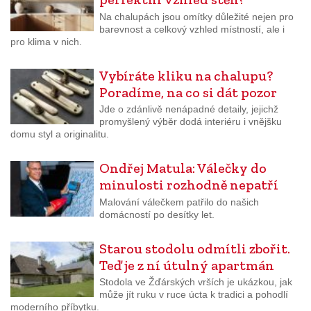
Na chalupách jsou omítky důležité nejen pro
barevnost a celkový vzhled místností, ale i
pro klima v nich.
Vybíráte kliku na chalupu?
Poradíme, na co si dát pozor
Jde o zdánlivě nenápadné detaily, jejichž
promyšlený výběr dodá interiéru i vnějšku
domu styl a originalitu.
Ondřej Matula: Válečky do
minulosti rozhodně nepatří
Malování válečkem patřilo do našich
domácností po desítky let.
Starou stodolu odmítli zbořit.
Teď je z ní útulný apartmán
Stodola ve Žďárských vrších je ukázkou, jak
může jít ruku v ruce úcta k tradici a pohodlí
moderního příbytku.