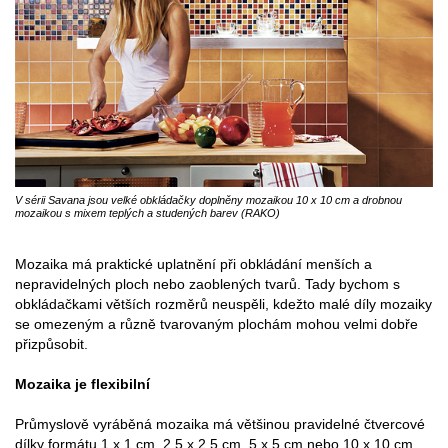
V sérii Savana jsou velké obkládačky doplněny mozaikou 10 x 10 cm a drobnou
mozaikou s mixem teplých a studených barev (RAKO)
Mozaika má praktické uplatnění při obkládání menších a
nepravidelných ploch nebo zaoblených tvarů. Tady bychom s
obkládačkami větších rozměrů neuspěli, kdežto malé díly mozaiky
se omezeným a různě tvarovaným plochám mohou velmi dobře
přizpůsobit.
Mozaika je flexibilní
Průmyslově vyráběná mozaika má většinou pravidelné čtvercové
dílky formátu 1 x 1 cm, 2,5 x 2,5 cm, 5 x 5 cm nebo 10 x 10 cm,