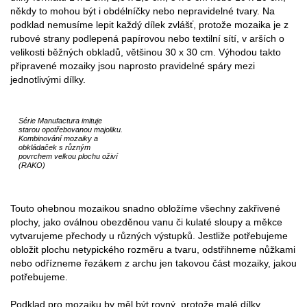
někdy to mohou být i obdélníčky nebo nepravidelné tvary. Na
podklad nemusíme lepit každý dílek zvlášť, protože mozaika je z
rubové strany podlepená papírovou nebo textilní sítí, v arších o
velikosti běžných obkladů, většinou 30 x 30 cm. Výhodou takto
připravené mozaiky jsou naprosto pravidelné spáry mezi
jednotlivými dílky.
Série Manufactura imituje
starou opotřebovanou majoliku.
Kombinování mozaiky a
obkládaček s různým
povrchem velkou plochu oživí
(RAKO)
Touto ohebnou mozaikou snadno obložíme všechny zakřivené
plochy, jako oválnou obezděnou vanu či kulaté sloupy a měkce
vytvarujeme přechody u různých výstupků. Jestliže potřebujeme
obložit plochu netypického rozměru a tvaru, odstřihneme nůžkami
nebo odřízneme řezákem z archu jen takovou část mozaiky, jakou
potřebujeme.
Podklad pro mozaiku by měl být rovný, protože malé dílky