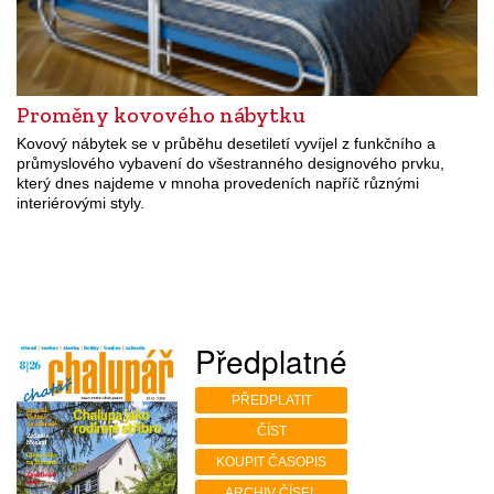
Proměny kovového nábytku
Kovový nábytek se v průběhu desetiletí vyvíjel z funkčního a
průmyslového vybavení do všestranného designového prvku,
který dnes najdeme v mnoha provedeních napříč různými
interiérovými styly.
Předplatné
PŘEDPLATIT
ČÍST
KOUPIT ČASOPIS
ARCHIV ČÍSEL