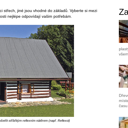
Za
i střech, jiné jsou vhodné do základů. Vyberte si mezi
osti nejlépe odpovídají vašim potřebám.
plast
všem
Dřev
míst
času
šetřit stříbřitým reflexním nátěrem (např. Reflexol)