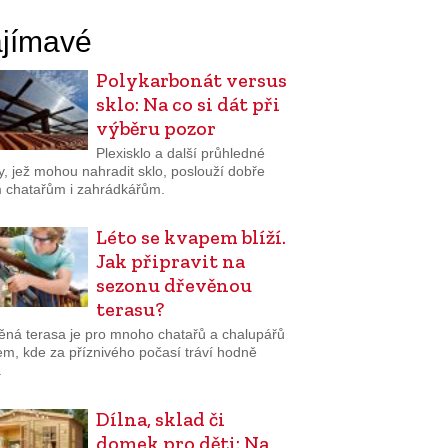
jímavé
Polykarbonát versus
sklo: Na co si dát při
výběru pozor
Plexisklo a další průhledné
y, jež mohou nahradit sklo, poslouží dobře
 chatařům i zahrádkářům.
Léto se kvapem blíží.
Jak připravit na
sezonu dřevěnou
terasu?
ěná terasa je pro mnoho chatařů a chalupářů
em, kde za příznivého počasí tráví hodně
.
Dílna, sklad či
domek pro děti: Na