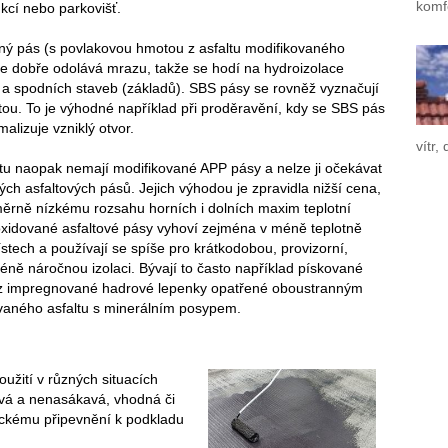
komf
ukcí nebo parkovišť.
ný pás (s povlakovou hmotou z asfaltu modifikovaného
e dobře odolává mrazu, takže se hodí na hydroizolace
 a spodních staveb (základů). SBS pásy se rovněž vyznačují
itou. To je výhodné například při proděravění, kdy se SBS pás
malizuje vzniklý otvor.
vítr,
itu naopak nemají modifikované APP pásy a nelze ji očekávat
ých asfaltových pásů. Jejich výhodou je zpravidla nižší cena,
ěrně nízkému rozsahu horních i dolních maxim teplotní
oxidované asfaltové pásy vyhoví zejména v méně teplotně
ech a používají se spíše pro krátkodobou, provizorní,
ně náročnou izolaci. Bývají to často například pískované
 z impregnované hadrové lepenky opatřené oboustranným
aného asfaltu s minerálním posypem.
užití v různých situacích
avá a nenasákavá, vhodná či
ckému připevnění k podkladu