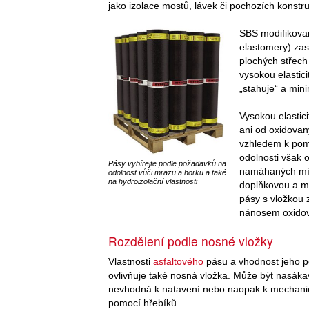
jako izolace mostů, lávek či pochozích konstr
SBS modifikova
elastomery) zas
plochých střech
vysokou elastic
„stahuje“ a mini
Vysokou elastic
ani od oxidovan
vzhledem k pom
odolnosti však 
Pásy vybírejte podle požadavků na
namáhaných míst
odolnost vůči mrazu a horku a také
na hydroizolační vlastnosti
doplňkovou a mé
pásy s vložkou
nánosem oxidov
Rozdělení podle nosné vložky
Vlastnosti
asfaltového
pásu a vhodnost jeho po
ovlivňuje také nosná vložka. Může být nasák
nevhodná k natavení nebo naopak k mechani
pomocí hřebíků.