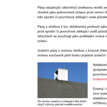
Pásy obsahující sklorohož (netkanou textilii z
vhodné jako jednovrstvá izolace proti zemní v
kde spodní či povrchová stékající voda působ
Pásy s vložkou z tzv. sklotkaniny poslouží jako
proti spodní či povrchové stékající vodě půso
střechách se používají jako podkladní vrstva 
izolací.
Izolační pásy s nosnou vložkou z kovové (hliní
mohou současně plnit funkci pojistné izolační 
Asfaltové
(polyeste
povrchov
izolačníc
Existují 
více mate
stabiliz
Na mnoha chatách a chalupách léta dobře
mřížkou)
slouží střechy pokryté modifikovanými