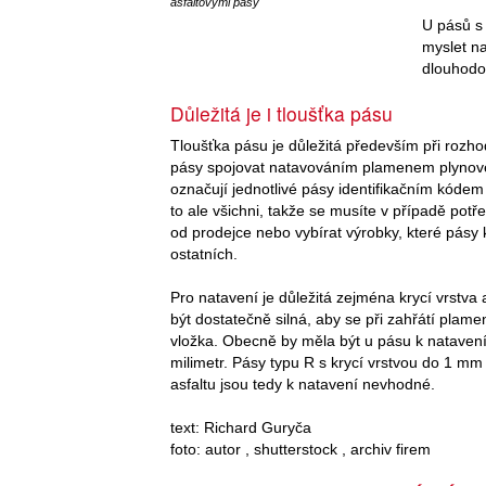
asfaltovými pásy
U pásů s
myslet na
dlouhodo
Důležitá je i tloušťka pásu
Tloušťka pásu je důležitá především při rozho
pásy spojovat natavováním plamenem plynové
označují jednotlivé pásy identifikačním kóde
to ale všichni, takže se musíte v případě pot
od prodejce nebo vybírat výrobky, které pásy k
ostatních.
Pro natavení je důležitá zejména krycí vrstva
být dostatečně silná, aby se při zahřátí pla
vložka. Obecně by měla být u pásu k natavení 
milimetr. Pásy typu R s krycí vrstvou do 1 mm 
asfaltu jsou tedy k natavení nevhodné.
text: Richard Guryča
foto: autor , shutterstock , archiv firem