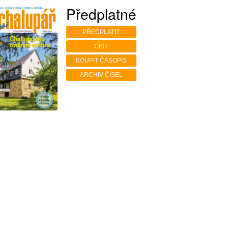
Předplatné
PŘEDPLATIT
ČÍST
KOUPIT ČASOPIS
ARCHIV ČÍSEL