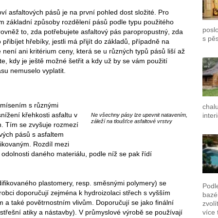
í asfaltových pásů je na první pohled dost složité. Pro
m základní způsoby rozdělení pásů podle typu použitého
poslo
 rovněž to, zda potřebujete asfaltový pás paropropustný, zda
s pě
ibíjet hřebíky, jestli má přijít do základů, případně na
 není ani kritérium ceny, která se u různých typů pásů liší až
e, kdy je ještě možné šetřit a kdy už by se vám použití
ásu nemuselo vyplatit.
u mísením s různými
chal
nížení křehkosti asfaltu v
inter
Ne všechny pásy lze upevnit natavením,
záleží na tloušťce asfaltové vrstvy
h. Tím se zvyšuje rozmezí
tových pásů s asfaltem
ikovaným. Rozdíl mezi
 odolnosti daného materiálu, podle níž se pak řídí
ifikovaného plastomery, resp. směsnými polymery) se
Podl
výrobci doporučují zejména k hydroizolaci střech s vyšším
bazén
a také povětrnostním vlivům. Doporučují se jako finální
zvolí
(střešní atiky a nástavby). V průmyslové výrobě se používají
více 