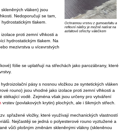
e skleněných vláken) jsou
lhkosti. Nedoporučují se tam,
í hydrostatickým tlakem.
Ochrannou vrstvu z gumoasfaltu a
reflexní nátěry je možné natírat na
asfaltové střechy válečkem
 izolace proti zemní vlhkosti a
bící hydrostatickým tlakem. Na
nebo mezivrstva u vícevrstvých
kové) fólie se uplatňují na střechách jako parozábrany, které
vrstvy.
 hydroizolační pásy s nosnou vložkou ze syntetických vláken
rové rouno) jsou vhodné jako izolace proti zemní vlhkosti a
é stékající vodě. Zejména však jsou určeny pro vytváření
h
vrstev (povlakových krytin) plochých, ale i šikmých střech.
i tzv. spřažené vložky, které využívají mechanických vlastností
riálů. Nejčastěji se jedná o polyesterové rouno vyztužené a
ované vůči plošným změnám skleněnými vlákny (skleněnou
.