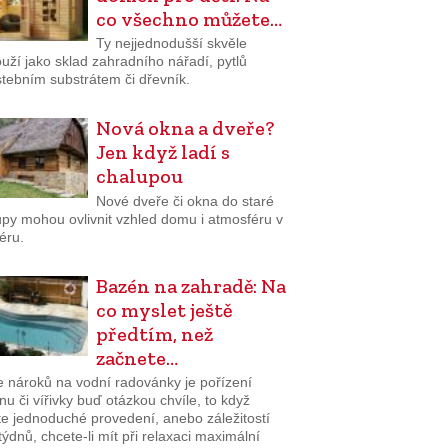
co všechno můžete…
Ty nejjednodušší skvěle
uží jako sklad zahradního nářadí, pytlů
stebním substrátem či dřevník.
Nová okna a dveře?
Jen když ladí s
chalupou
Nové dveře či okna do staré
upy mohou ovlivnit vzhled domu i atmosféru v
iéru.
Bazén na zahradě: Na
co myslet ještě
předtím, než
začnete…
e nároků na vodní radovánky je pořízení
u či vířivky buď otázkou chvíle, to když
te jednoduché provedení, anebo záležitostí
týdnů, chcete-li mít při relaxaci maximální