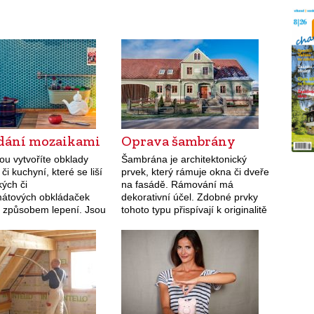
dání mozaikami
Oprava šambrány
ou vytvoříte obklady
Šambrána je architektonický
či kuchyní, které se liší
prvek, který rámuje okna či dveře
kých či
na fasádě. Rámování má
mátových obkládaček
dekorativní účel. Zdobné prvky
 i způsobem lepení. Jsou
tohoto typu přispívají k originalitě
 a dodají specifickou
domu a má smysl je zachovat a
u.
udržovat.