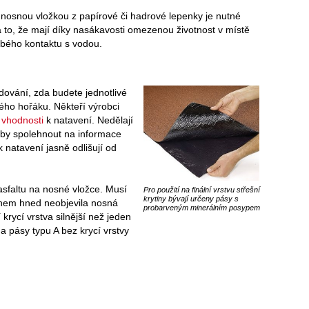
 nosnou vložkou z papírové či hadrové lepenky je nutné
 to, že mají díky nasákavosti omezenou životnost v místě
bého kontaktu s vodou.
dování, zda budete jednotlivé
ho hořáku. Někteří výrobci
m
vhodnosti
k natavení. Nedělají
řeby spolehnout na informace
 natavení jasně odlišují od
 asfaltu na nosné vložce. Musí
Pro použití na finální vrstvu střešní
krytiny bývají určeny pásy s
menem hned neobjevila nosná
probarveným minerálním posypem
krycí vrstva silnější než jeden
a pásy typu A bez krycí vrstvy