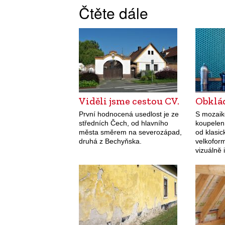
Čtěte dále
Viděli jsme cestou CV.
Obklá
První hodnocená usedlost je ze
S mozaik
středních Čech, od hlavního
koupelen 
města směrem na severozápad,
od klasic
druhá z Bechyňska.
velkofor
vizuálně
praktické
atmosfér