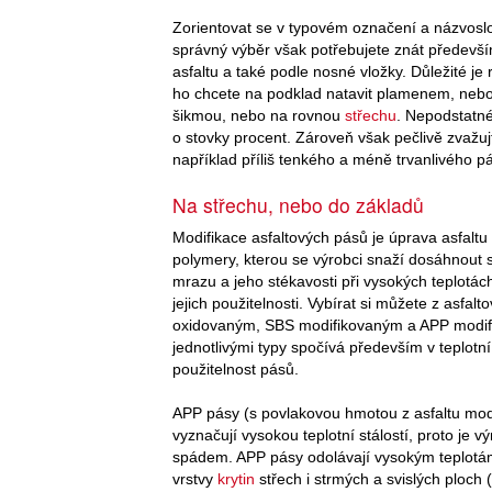
Zorientovat se v typovém označení a názvoslov
správný výběr však potřebujete znát předevší
asfaltu a také podle nosné vložky. Důležité je
ho chcete na podklad natavit plamenem, nebo př
šikmou, nebo na rovnou
střechu
. Nepodstatné
o stovky procent. Zároveň však pečlivě zvažujt
například příliš tenkého a méně trvanlivého p
Na střechu, nebo do základů
Modifikace asfaltových pásů je úprava asfalt
polymery, kterou se výrobci snaží dosáhnout s
mrazu a jeho stékavosti při vysokých teplotác
jejich použitelnosti. Vybírat si můžete z asfal
oxidovaným, SBS modifikovaným a APP modif
jednotlivými typy spočívá především v teplotní
použitelnost pásů.
APP pásy (s povlakovou hmotou z asfaltu mod
vyznačují vysokou teplotní stálostí, proto je 
spádem. APP pásy odolávají vysokým teplotám 
vrstvy
krytin
střech i strmých a svislých ploch 