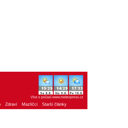
Více o počasí
www.meteopress.cz
o
Zdraví
Mazlíčci
Starší články