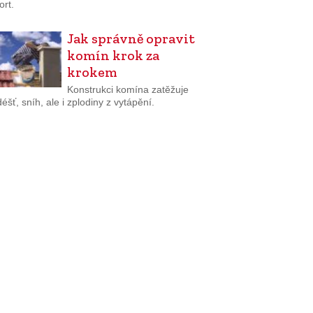
ort.
Jak správně opravit
komín krok za
krokem
Konstrukci komína zatěžuje
 déšť, sníh, ale i zplodiny z vytápění.