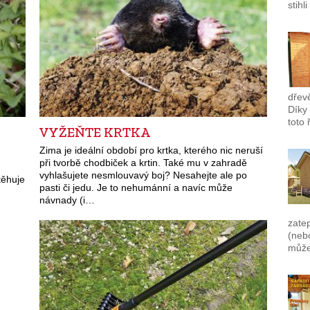
stihl
dřevě
Díky 
toto
VYŽEŇTE KRTKA
Zima je ideální období pro krtka, kterého nic neruší
při tvorbě chodbiček a krtin. Také mu v zahradě
vyhlašujete nesmlouvavý boj? Nesahejte ale po
těhuje
pasti či jedu. Je to nehumánní a navíc může
návnady (i…
zate
(nebo
může