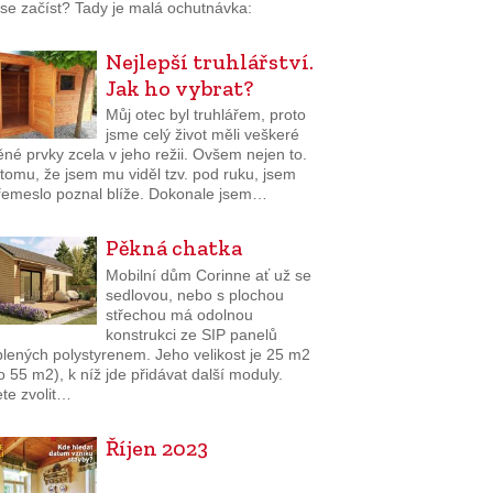
i se začíst? Tady je malá ochutnávka:
Nejlepší truhlářství.
Jak ho vybrat?
Můj otec byl truhlářem, proto
jsme celý život měli veškeré
né prvky zcela v jeho režii. Ovšem nejen to.
tomu, že jsem mu viděl tzv. pod ruku, jsem
 řemeslo poznal blíže. Dokonale jsem…
Pěkná chatka
Mobilní dům Corinne ať už se
sedlovou, nebo s plochou
střechou má odolnou
konstrukci ze SIP panelů
plených polystyrenem. Jeho velikost je 25 m2
 55 m2), k níž jde přidávat další moduly.
te zvolit…
Říjen 2023