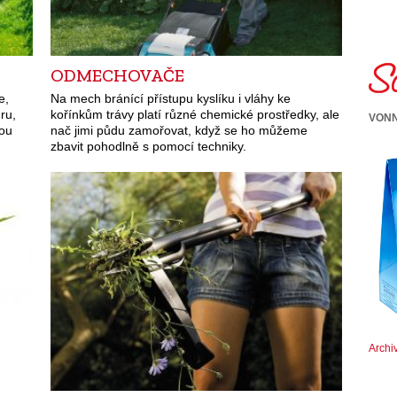
ODMECHOVAČE
e,
Na mech bránící přístupu kyslíku i vláhy ke
ru,
kořínkům trávy platí různé chemické prostředky, ale
VONN
tou
nač jimi půdu zamořovat, když se ho můžeme
zbavit pohodlně s pomocí techniky.
Archi