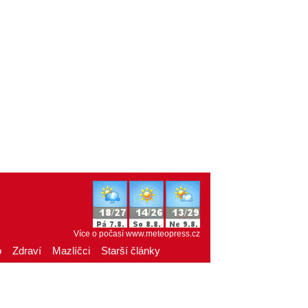
Více o počasí
www.meteopress.cz
o
Zdraví
Mazlíčci
Starší články