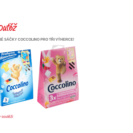
É SÁČKY COCCOLINO PRO TŘI VÝHERCE!
v soutěží