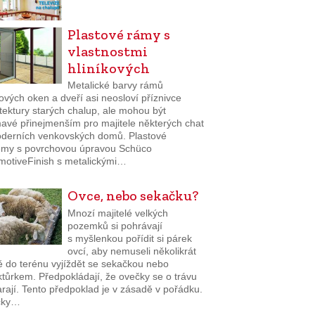
Plastové rámy s
vlastnostmi
hliníkových
Metalické barvy rámů
ových oken a dveří asi neosloví příznivce
tektury starých chalup, ale mohou být
mavé přinejmenším pro majitele některých chat
oderních venkovských domů. Plastové
émy s povrchovou úpravou Schüco
motiveFinish s metalickými…
Ovce, nebo sekačku?
Mnozí majitelé velkých
pozemků si pohrávají
s myšlenkou pořídit si párek
ovcí, aby nemuseli několikrát
ě do terénu vyjíždět se sekačkou nebo
ktůrkem. Předpokládají, že ovečky se o trávu
rají. Tento předpoklad je v zásadě v pořádku.
čky…