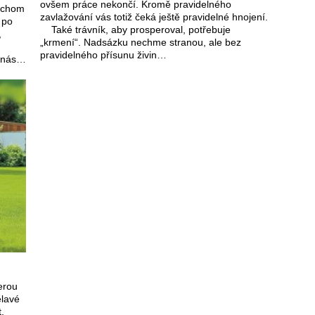
ovšem práce nekončí. Kromě pravidelného
bychom
zavlažování vás totiž čeká ještě pravidelné hnojení.
 po
Také trávník, aby prosperoval, potřebuje
,
„krmení“. Nadsázku nechme stranou, ale bez
pravidelného přísunu živin…
í nás…
erou
ělavé
,