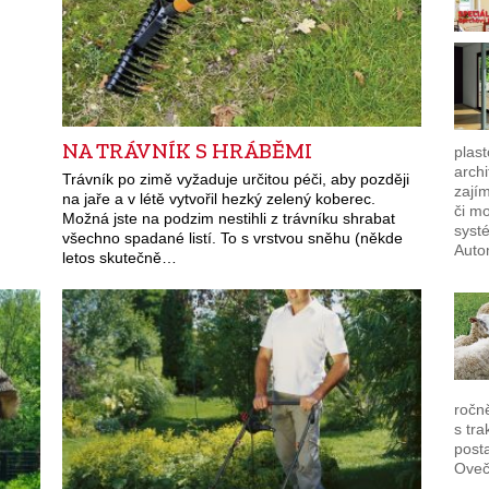
NA TRÁVNÍK S HRÁBĚMI
plast
archi
Trávník po zimě vyžaduje určitou péči, aby později
zají
na jaře a v létě vytvořil hezký zelený koberec.
či m
Možná jste na podzim nestihli z trávníku shrabat
syst
všechno spadané listí. To s vrstvou sněhu (někde
Auto
letos skutečně…
ročn
s tra
posta
Ove