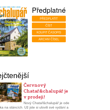
Předplatné
PŘEDPLATIT
ČÍST
KOUPIT ČASOPIS
ARCHIV ČÍSEL
jčtenější
Červnový
Chatař&chalupář je
v prodeji!
Nový Chatař&chalupář je ode
a na stáncích. Už jste si ulovili své vydání a