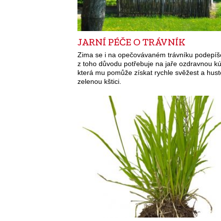
JARNÍ PÉČE O TRÁVNÍK
Zima se i na opečovávaném trávníku podepíš
z toho důvodu potřebuje na jaře ozdravnou kú
která mu pomůže získat rychle svěžest a hus
zelenou kštici.