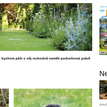
oto bychom péči o něj rozhodně neměli podceňovat právě
Ne
dnešk