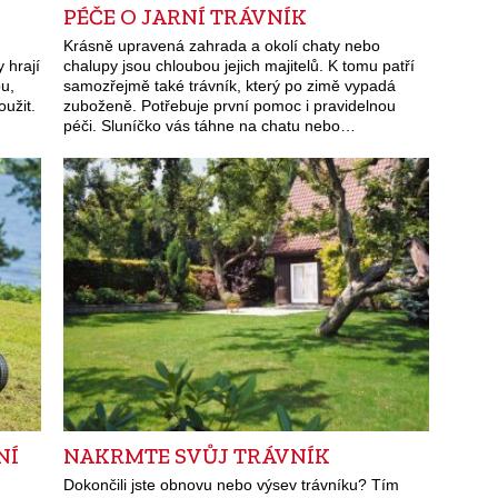
PÉČE O JARNÍ TRÁVNÍK
Krásně upravená zahrada a okolí chaty nebo
y hrají
chalupy jsou chloubou jejich majitelů. K tomu patří
ou,
samozřejmě také trávník, který po zimě vypadá
oužit.
zuboženě. Potřebuje první pomoc i pravidelnou
péči. Sluníčko vás táhne na chatu nebo…
NÍ
NAKRMTE SVŮJ TRÁVNÍK
Dokončili jste obnovu nebo výsev trávníku? Tím