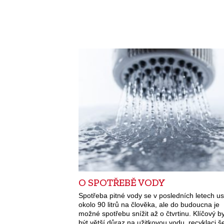
O SPOTŘEBĚ VODY
Spotřeba pitné vody se v posledních letech ust
okolo 90 litrů na člověka, ale do budoucna je
možné spotřebu snížit až o čtvrtinu. Klíčový b
být větší důraz na užitkovou vodu, recyklaci 