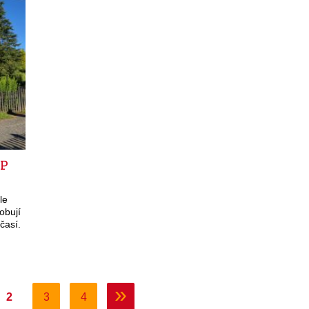
UP
le
obují
časí.
»
2
3
4