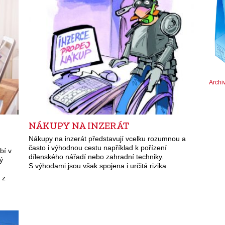
Archi
NÁKUPY NA INZERÁT
Nákupy na inzerát představují vcelku rozumnou a
často i výhodnou cestu například k pořízení
bí v
dílenského nářadí nebo zahradní techniky.
ý
S výhodami jsou však spojena i určitá rizika.
 z