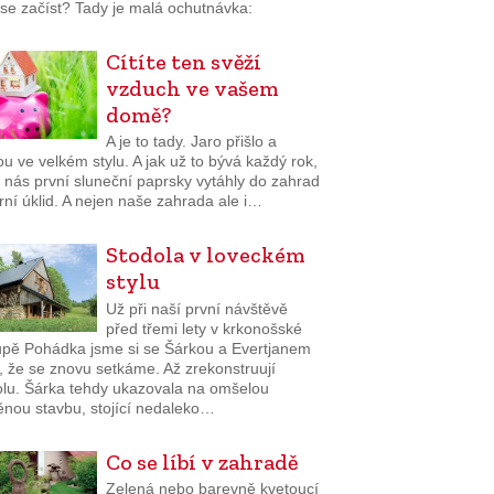
i se začíst? Tady je malá ochutnávka:
Cítíte ten svěží
vzduch ve vašem
domě?
A je to tady. Jaro přišlo a
u ve velkém stylu. A jak už to bývá každý rok,
 nás první sluneční paprsky vytáhly do zahrad
rní úklid. A nejen naše zahrada ale i…
Stodola v loveckém
stylu
Už při naší první návštěvě
před třemi lety v krkonošské
upě Pohádka jsme si se Šárkou a Evertjanem
li, že se znovu setkáme. Až zrekonstruují
olu. Šárka tehdy ukazovala na omšelou
ěnou stavbu, stojící nedaleko…
Co se líbí v zahradě
Zelená nebo barevně kvetoucí