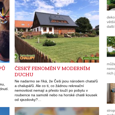
deko
větš
dalš
můžem
PŮ
ČESKÝ FENOMÉN V MODERNÍM
nemo
nich
DUCHU
Ne nadarmo se říká, že Češi jsou národem chatařů
mu,
a chalupářů. Ale co ti, co žádnou rekreační
dnutí.
nemovitost nemají a přesto touží po pobytu v
roubence na samotě nebo na horské chatě kousek
od sjezdovky?…
strop