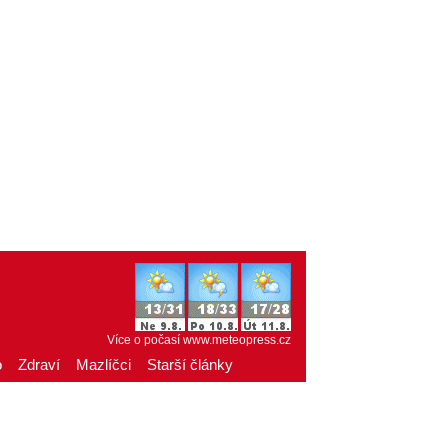
Více o počasí
www.meteopress.cz
o
Zdraví
Mazlíčci
Starší články