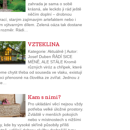
zahrada je sama o sobě
krásná, ale leckdo ji rád ještě
něčím doplní – drobnou
rací, starým zajímavým artefaktem nebo i
ím výtvarným dílem. Zelená oáza tak dostane
í rozměr. Rádi…
VZTEKLINA
Kategorie: Aktuálně | Autor:
Josef Duben ŘÁDÍ SICE
MÉNĚ, ALE STÁLE Kromě
různých viróz a chřipek, které
e chytit třeba od souseda ve vlaku, existují
ci přenosné na člověka ze zvířat. Jednou z
 je…
Kam s nimi?
Pro ukládání věcí nejsou vždy
potřeba velké úložné prostory.
Zvláště v menších pokojích
nebo v místnostech s nižšími
y, kde by vysoké skříně působily příliš