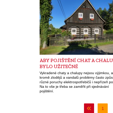
ABY POJIŠTĚNÍ CHAT A CHAL
BYLO UŽITEČNÉ
Vykradené chaty a chalupy nejsou výjimkou, a
kromě zlodějů a vandalů problémy často způs
různé poruchy elektrospotřebičů i nepřízeň po
Na to vše je třeba se zaměřit při sjednávání
pojištění.
«
1