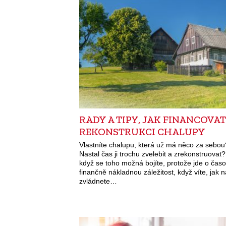
RADY A TIPY, JAK FINANCOVAT
REKONSTRUKCI CHALUPY
Vlastníte chalupu, která už má něco za sebou
Nastal čas ji trochu zvelebit a zrekonstruovat?
když se toho možná bojíte, protože jde o časo
finančně nákladnou záležitost, když víte, jak n
zvládnete…