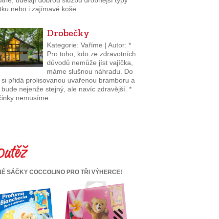
tně, udělají dobrou službu drobnější typy
tku nebo i zajímavé koše.
Drobečky
Kategorie: Vaříme | Autor: *
Pro toho, kdo ze zdravotních
důvodů nemůže jíst vajíčka,
máme slušnou náhradu. Do
a si přidá prolisovanou uvařenou bramboru a
 bude nejenže stejný, ale navíc zdravější. *
činky nemusíme…
É SÁČKY COCCOLINO PRO TŘI VÝHERCE!