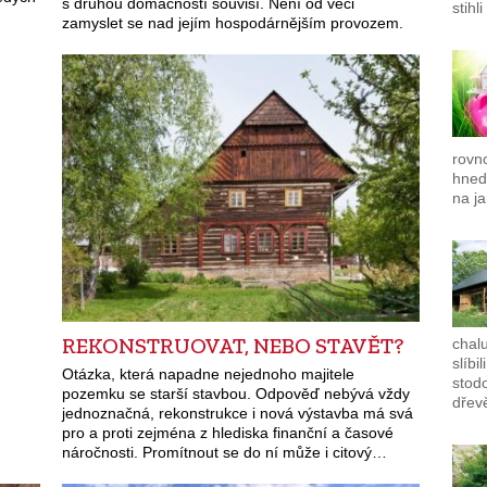
s druhou domácností souvisí. Není od věci
stihl
zamyslet se nad jejím hospodárnějším provozem.
rovno
hned
na ja
REKONSTRUOVAT, NEBO STAVĚT?
chal
slíbi
Otázka, která napadne nejednoho majitele
stod
pozemku se starší stavbou. Odpověď nebývá vždy
dřev
jednoznačná, rekonstrukce i nová výstavba má svá
pro a proti zejména z hlediska finanční a časové
náročnosti. Promítnout se do ní může i citový…