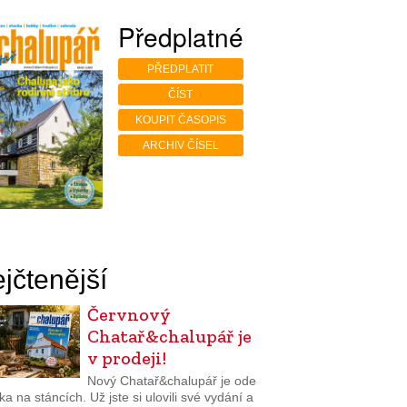
Předplatné
PŘEDPLATIT
ČÍST
KOUPIT ČASOPIS
ARCHIV ČÍSEL
jčtenější
Červnový
Chatař&chalupář je
v prodeji!
Nový Chatař&chalupář je ode
a na stáncích. Už jste si ulovili své vydání a