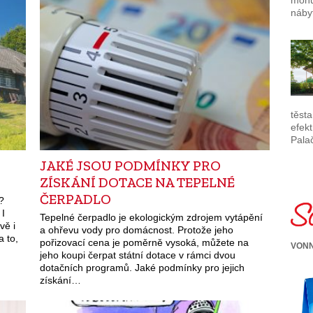
mohu
náby
těst
efekt
Pala
JAKÉ JSOU PODMÍNKY PRO
ZÍSKÁNÍ DOTACE NA TEPELNÉ
ČERPADLO
?
 I
Tepelné čerpadlo je ekologickým zdrojem vytápění
vě i
a ohřevu vody pro domácnost. Protože jeho
a to,
pořizovací cena je poměrně vysoká, můžete na
VONN
jeho koupi čerpat státní dotace v rámci dvou
dotačních programů. Jaké podmínky pro jejich
získání…