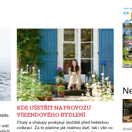
Ne
KDE UŠETŘIT NA PROVOZU
VÍKENDOVÉHO BYDLENÍ
álila
Chaty a chalupy poskytují útočiště před hektickou
y měl
civilizací. Za to platíme jak reálnou daň, tak i vše co
dnešk
šedých