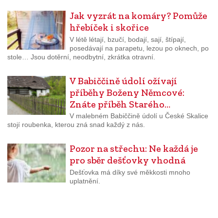
Jak vyzrát na komáry? Pomůže
hřebíček i skořice
V létě létají, bzučí, bodají, sají, štípají,
posedávají na parapetu, lezou po oknech, po
stole… Jsou dotěrní, neodbytní, zkrátka otravní.
V Babiččině údolí ožívají
příběhy Boženy Němcové:
Znáte příběh Starého…
V malebném Babiččině údolí u České Skalice
stojí roubenka, kterou zná snad každý z nás.
Pozor na střechu: Ne každá je
pro sběr dešťovky vhodná
Dešťovka má díky své měkkosti mnoho
uplatnění.