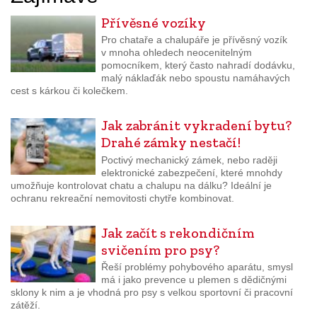
Přívěsné vozíky
Pro chataře a chalupáře je přívěsný vozík
v mnoha ohledech neocenitelným
pomocníkem, který často nahradí dodávku,
malý náklaďák nebo spoustu namáhavých
cest s kárkou či kolečkem.
Jak zabránit vykradení bytu?
Drahé zámky nestačí!
Poctivý mechanický zámek, nebo raději
elektronické zabezpečení, které mnohdy
umožňuje kontrolovat chatu a chalupu na dálku? Ideální je
ochranu rekreační nemovitosti chytře kombinovat.
Jak začít s rekondičním
svičením pro psy?
Řeší problémy pohybového aparátu, smysl
má i jako prevence u plemen s dědičnými
sklony k nim a je vhodná pro psy s velkou sportovní či pracovní
zátěží.