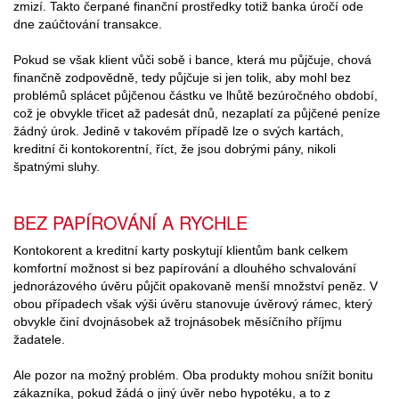
zmizí. Takto čerpané finanční prostředky totiž banka úročí ode
dne zaúčtování transakce.
Pokud se však klient vůči sobě i bance, která mu půjčuje, chová
finančně zodpovědně, tedy půjčuje si jen tolik, aby mohl bez
problémů splácet půjčenou částku ve lhůtě bezúročného období,
což je obvykle třicet až padesát dnů, nezaplatí za půjčené peníze
žádný úrok. Jedině v takovém případě lze o svých kartách,
kreditní či kontokorentní, říct, že jsou dobrými pány, nikoli
špatnými sluhy.
BEZ PAPÍROVÁNÍ A RYCHLE
Kontokorent a kreditní karty poskytují klientům bank celkem
komfortní možnost si bez papírování a dlouhého schvalování
jednorázového úvěru půjčit opakovaně menší množství peněz. V
obou případech však výši úvěru stanovuje úvěrový rámec, který
obvykle činí dvojnásobek až trojnásobek měsíčního příjmu
žadatele.
Ale pozor na možný problém. Oba produkty mohou snížit bonitu
zákazníka, pokud žádá o jiný úvěr nebo hypotéku, a to z