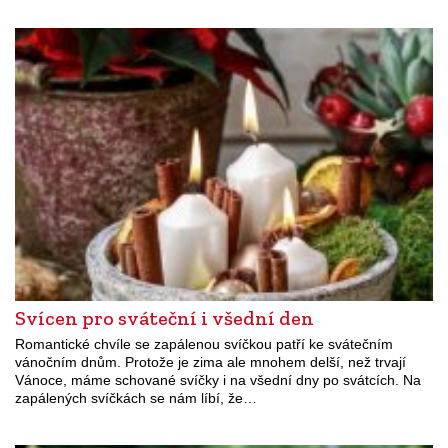
Svícen pro sváteční i všední den
Romantické chvíle se zapálenou svíčkou patří ke svátečním
vánočním dnům. Protože je zima ale mnohem delší, než trvají
Vánoce, máme schované svíčky i na všední dny po svátcích. Na
zapálených svíčkách se nám líbí, že…