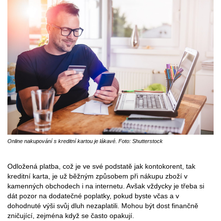
Online nakupování s kreditní kartou je lákavé. Foto: Shutterstock
Odložená platba, což je ve své podstatě jak kontokorent, tak
kreditní karta, je už běžným způsobem při nákupu zboží v
kamenných obchodech i na internetu. Avšak vždycky je třeba si
dát pozor na dodatečné poplatky, pokud byste včas a v
dohodnuté výši svůj dluh nezaplatili. Mohou být dost finančně
zničující, zejména když se často opakují.