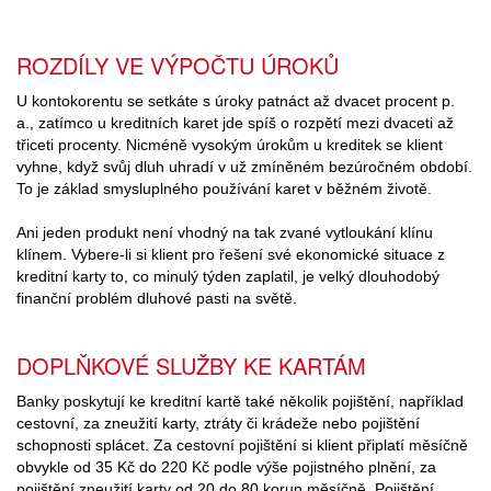
ROZDÍLY VE VÝPOČTU ÚROKŮ
U kontokorentu se setkáte s úroky patnáct až dvacet procent p.
a., zatímco u kreditních karet jde spíš o rozpětí mezi dvaceti až
třiceti procenty. Nicméně vysokým úrokům u kreditek se klient
vyhne, když svůj dluh uhradí v už zmíněném bezúročném období.
To je základ smysluplného používání karet v běžném životě.
Ani jeden produkt není vhodný na tak zvané vytloukání klínu
klínem. Vybere-li si klient pro řešení své ekonomické situace z
kreditní karty to, co minulý týden zaplatil, je velký dlouhodobý
finanční problém dluhové pasti na světě.
DOPLŇKOVÉ SLUŽBY KE KARTÁM
Banky poskytují ke kreditní kartě také několik pojištění, například
cestovní, za zneužití karty, ztráty či krádeže nebo pojištění
schopnosti splácet. Za cestovní pojištění si klient připlatí měsíčně
obvykle od 35 Kč do 220 Kč podle výše pojistného plnění, za
pojištění zneužití karty od 20 do 80 korun měsíčně. Pojištění