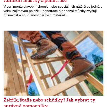
Adhezní můstky a penetrace
V sortimentu stavební chemie nebo speciálních nátěrů se jedná o
velmi zajímavou položku: penetrace a adhezní můstky zvyšují
přilnavost a soudržnost různých materiálů.
Žebřík, štafle nebo schůdky? Jak vybrat ty
správné pomocníky