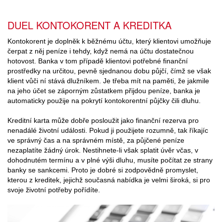
DUEL KONTOKORENT A KREDITKA
Kontokorent je doplněk k běžnému účtu, který klientovi umožňuje
čerpat z něj peníze i tehdy, když nemá na účtu dostatečnou
hotovost. Banka v tom případě klientovi potřebné finanční
prostředky na určitou, pevně sjednanou dobu půjčí, čímž se však
klient vůči ní stává dlužníkem. Je třeba mít na paměti, že jakmile
na jeho účet se záporným zůstatkem přijdou peníze, banka je
automaticky použije na pokrytí kontokorentní půjčky čili dluhu.
Kreditní karta může dobře posloužit jako finanční rezerva pro
nenadálé životní události. Pokud ji použijete rozumně, tak říkajíc
ve správný čas a na správném místě, za půjčené peníze
nezaplatíte žádný úrok. Nestihnete-li však splatit úvěr včas, v
dohodnutém termínu a v plné výši dluhu, musíte počítat ze strany
banky se sankcemi. Proto je dobré si zodpovědně promyslet,
kterou z kreditek, jejichž současná nabídka je velmi široká, si pro
svoje životní potřeby pořídíte.