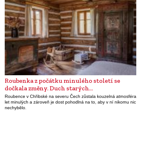
Roubenka z počátku minulého století se
dočkala změny. Duch starých…
Roubence v Chřibské na severu Čech zůstala kouzelná atmosféra
let minulých a zároveň je dost pohodlná na to, aby v ní nikomu nic
nechybělo.