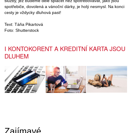
služby, jež budeme déle splácet než spotřebovávat, jako jsou
spotřebiče, dovolená a vánoční dárky, je holý nesmysl. Na konci
cesty je vždycky dluhová past!
Text: Táňa Pikartová
Foto: Shutterstock
I KONTOKORENT A KREDITNÍ KARTA JSOU
DLUHEM
Zajímavé