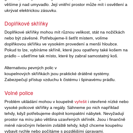
věšíme ji nad umyvadlo. Její vnitřní prostor může mít i osvětlení a
ukrývat elektrickou zásuvku.
Doplňkové skříňky
Doplňkové skříňky mohou mít různou velikost, stát na nožičkách
nebo být závěsné. Potřebujeme-li šetřit místem, volíme
doplňkovou skříňku ve vysokém provedení a menší hloubce.
Pokud to lze, vybíráme skříně, které jsou opatřeny také košem na
prádlo – ušetříme tak místo, které by zabral samostatný koš.
Alternativou pevných polic v
koupelnových skříňkách jsou praktické drátěné systémy.
Zabezpečují přístup vzduchu k čistému i špinavému prádlu.
Volné police
Problém ukládání mohou v koupelně
vyřešit
i otevřené nízké nebo
vysoké policové skříňky a regály. Sáhneme po nich například
tehdy, když potřebujeme doplnit kompaktní nábytek. Nevyžadují
prostor na míru jako většina uzavřených skříněk. Jsou i finančně
méně náročným řešením zvláště tehdy, když chceme koupelnu
vybavit rychle nebo počítáme s pozdějšími úpravami.