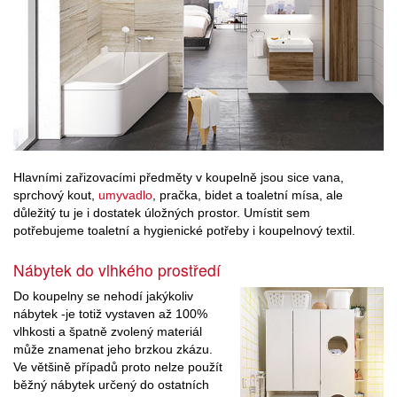
Hlavními zařizovacími předměty v koupelně jsou sice vana,
sprchový kout,
umyvadlo
, pračka, bidet a toaletní mísa, ale
důležitý tu je i dostatek úložných prostor. Umístit sem
potřebujeme toaletní a hygienické potřeby i koupelnový textil.
Nábytek do vlhkého prostředí
Do koupelny se nehodí jakýkoliv
nábytek -je totiž vystaven až 100%
vlhkosti a špatně zvolený materiál
může znamenat jeho brzkou zkázu.
Ve většině případů proto nelze použít
běžný nábytek určený do ostatních