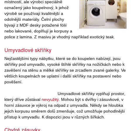
místností, ale výrobci speciálně
označený jako koupelnový, k jehož
výrobě se používají kvalitnější a
odolnější materiály. Čelní plochy
bývají z MDF desky potažené fólií
nebo lakované, doplňují je korpusy a
police z lamina. Z masivu je vhodný například exotický teak.
Umyvadlové skříňky
Nejčastějšími typy nábytku, které se do koupelen nabízejí, jsou
skříňky pod umyvadlo, vysoké štíhlé skříňky na nožičkách nebo k
zavěšení na stěnu a mělké skříňky se zrcadlem zvané galerky. Ve
větších koupelnách se uplatní i další skříňky na postavení nebo
pověšení.
Umyvadlové skříňky vyplňují prostor,
který dříve zůstával
nevyužitý
. Mohou být s dvířky i zásuvkové, v
horní zásuvce je výkroj na odpad z umyvadla. Někdy se hloubka
jejich korpusu směrem dolů zmenšuje, což umožňuje pohodlnější
přístup k umyvadlu. K dispozici jsou v různých šířkách.
Chytré zásuvky