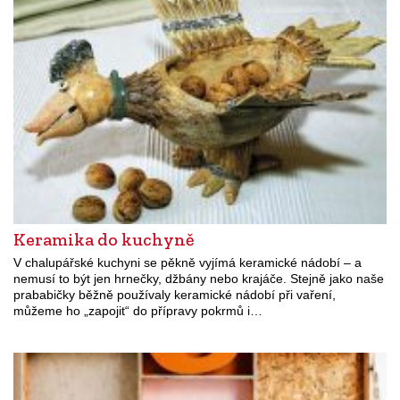
Keramika do kuchyně
V chalupářské kuchyni se pěkně vyjímá keramické nádobí – a
nemusí to být jen hrnečky, džbány nebo krajáče. Stejně jako naše
prababičky běžně používaly keramické nádobí při vaření,
můžeme ho „zapojit“ do přípravy pokrmů i…