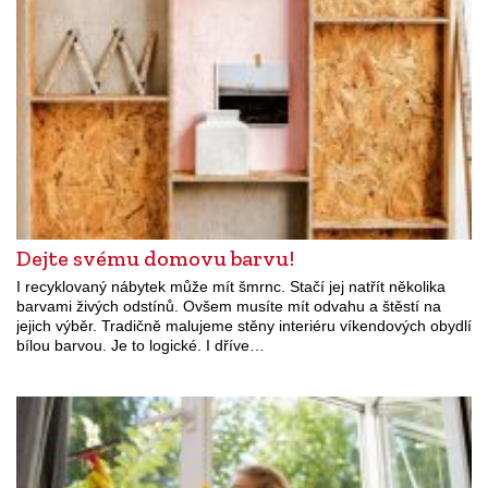
Dejte svému domovu barvu!
I recyklovaný nábytek může mít šmrnc. Stačí jej natřít několika
barvami živých odstínů. Ovšem musíte mít odvahu a štěstí na
jejich výběr. Tradičně malujeme stěny interiéru víkendových obydlí
bílou barvou. Je to logické. I dříve…