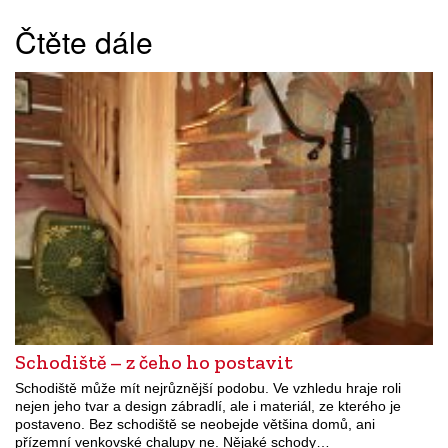
Čtěte dále
Schodiště – z čeho ho postavit
Schodiště může mít nejrůznější podobu. Ve vzhledu hraje roli
nejen jeho tvar a design zábradlí, ale i materiál, ze kterého je
postaveno. Bez schodiště se neobejde většina domů, ani
přízemní venkovské chalupy ne. Nějaké schody…