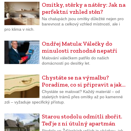
Omítky, stěrky a nátěry: Jak na
perfektní vzhled stěn?
Na chalupách jsou omítky důležité nejen pro
barevnost a celkový vzhled místností, ale i
pro klima v nich.
Ondřej Matula: Válečky do
minulosti rozhodně nepatří
Malování válečkem patřilo do našich
domácností po desítky let.
Chystáte se na výmalbu?
Poradíme, co si připravit a jak…
Chystáte se malovat? Každý materiál – od
staletých trámů přes omítky až po kamenné
zdi – vyžaduje specifický přístup.
Starou stodolu odmítli zbořit.
Teď je z ní útulný apartmán
Stodola ve Žďárských vrších je ukázkou, jak