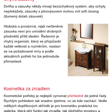
Dvířka a zásuvky někdy mívají bezúchytkový systém, aby úchyty
nepřekážely, zásuvky s plnovýsuvem mohou mít soft closing
(tlumený dotah zásuvek).
Hluboká a prostorná, nijak nečleněná
zásuvka není pro umístění drobných
předmětů příliš ideální. Řešením je
chytrý organizér, který se přizpůsobí
každé velikosti a rozměrům, nastaví
se na požadované míry a podle
aktuálních potřeb ho lze jednoduše
přenastavit.
Kosmetika za zrcadlem
Kosmetické potřeby je nejlepší vyrovnat
přehledně
do jedné řady.
Rychlým pohledem tak snadno zjistíme, co se kde nachází. Vedle
mělkých doplňkových skříněk je pro kosmetiku praktická tzv.
galerka, která plní funkci jak zrcadla, tak úložného prostoru a