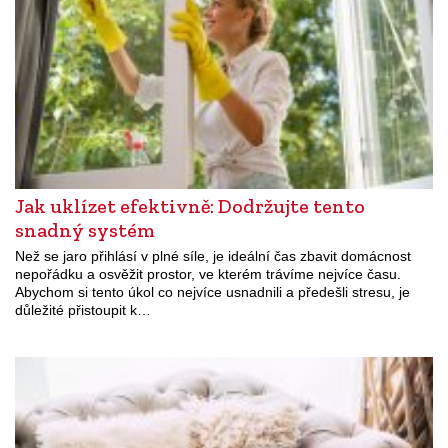
Jak uklízet efektivně: Dodržujte tento
snadný systém
Než se jaro přihlásí v plné síle, je ideální čas zbavit domácnost
nepořádku a osvěžit prostor, ve kterém trávíme nejvíce času.
Abychom si tento úkol co nejvíce usnadnili a předešli stresu, je
důležité přistoupit k…