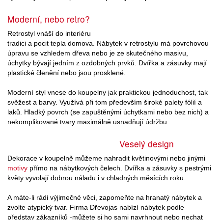
Moderní, nebo retro?
Retrostyl vnáší do interiéru
tradici a pocit tepla domova. Nábytek v retrostylu má povrchovou
úpravu se vzhledem dřeva nebo je ze skutečného masivu,
úchytky bývají jedním z ozdobných prvků. Dvířka a zásuvky mají
plastické členění nebo jsou prosklené.
Moderní styl vnese do koupelny jak praktickou jednoduchost, tak
svěžest a barvy. Využívá při tom především široké palety fólií a
laků. Hladký povrch (se zapuštěnými úchytkami nebo bez nich) a
nekomplikované tvary maximálně usnadňují údržbu.
Veselý design
Dekorace v koupelně můžeme nahradit květinovými nebo jinými
motivy
přímo na nábytkových čelech. Dvířka a zásuvky s pestrými
květy vyvolají dobrou náladu i v chladných měsících roku.
A máte-li rádi výjimečné věci, zapomeňte na hranatý nábytek a
zvolte atypický tvar. Firma Dřevojas nabízí nábytek podle
představ zákazníků -můžete si ho sami navrhnout nebo nechat