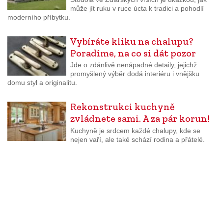
může jít ruku v ruce úcta k tradici a pohodlí
moderního příbytku.
Vybíráte kliku na chalupu?
Poradíme, na co si dát pozor
Jde o zdánlivě nenápadné detaily, jejichž
promyšlený výběr dodá interiéru i vnějšku
domu styl a originalitu.
Rekonstrukci kuchyně
zvládnete sami. A za pár korun!
Kuchyně je srdcem každé chalupy, kde se
nejen vaří, ale také schází rodina a přátelé.