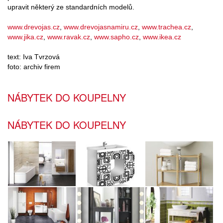
upravit některý ze standardních modelů.
www.drevojas.cz
,
www.drevojasnamiru.cz
,
www.trachea.cz
,
www.jika.cz
,
www.ravak.cz
,
www.sapho.cz
,
www.ikea.cz
text: Iva Tvrzová
foto: archiv firem
NÁBYTEK DO KOUPELNY
NÁBYTEK DO KOUPELNY