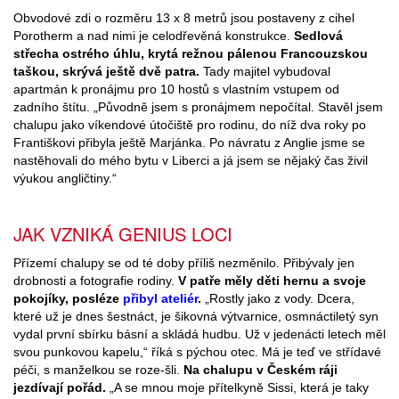
Obvodové zdi o rozměru 13 x 8 metrů jsou postaveny z cihel
Porotherm a nad nimi je celodřevěná konstrukce.
Sedlová
střecha ostrého úhlu, krytá režnou pálenou Francouzskou
taškou, skrývá ještě dvě patra.
Tady majitel vybudoval
apartmán k pronájmu pro 10 hostů s vlastním vstupem od
zadního štítu. „Původně jsem s pronájmem nepočítal. Stavěl jsem
chalupu jako víkendové útočiště pro rodinu, do níž dva roky po
Františkovi přibyla ještě Marjánka. Po návratu z Anglie jsme se
nastěhovali do mého bytu v Liberci a já jsem se nějaký čas živil
výukou angličtiny.“
JAK VZNIKÁ GENIUS LOCI
Přízemí chalupy se od té doby příliš nezměnilo. Přibývaly jen
drobnosti a fotografie rodiny.
V patře měly děti hernu a svoje
pokojíky, posléze
přibyl ateliér
.
„Rostly jako z vody. Dcera,
které už je dnes šestnáct, je šikovná výtvarnice, osmnáctiletý syn
vydal první sbírku básní a skládá hudbu. Už v jedenácti letech měl
svou punkovou kapelu,“ říká s pýchou otec. Má je teď ve střídavé
péči, s manželkou se roze-šli.
Na chalupu v Českém ráji
jezdívají pořád.
„A se mnou moje přítelkyně Sissi, která je taky