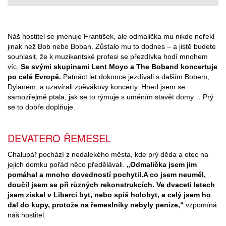
Náš hostitel se jmenuje František, ale odmalička mu nikdo neřekl
jinak než Bob nebo Boban. Zůstalo mu to dodnes – a jistě budete
souhlasit, že k muzikantské profesi se přezdívka hodí mnohem
víc.
Se svými skupinami Lent Moyo a The Boband koncertuje
po celé Evropě.
Patnáct let dokonce jezdívali s dalším Bobem,
Dylanem, a uzavírali zpěvákovy koncerty. Hned jsem se
samozřejmě ptala, jak se to rýmuje s uměním stavět domy… Prý
se to dobře doplňuje.
DEVATERO ŘEMESEL
Chalupář pochází z nedalekého města, kde prý děda a otec na
jejich domku pořád něco předělávali.
„Odmalička jsem jim
pomáhal a mnoho dovedností pochytil.
A co jsem neuměl,
doučil jsem se při různých rekonstrukcích. Ve dvaceti letech
jsem získal v Liberci byt, nebo spíš holobyt, a celý jsem ho
dal do kupy, protože na řemeslníky nebyly peníze,“
vzpomíná
náš hostitel.