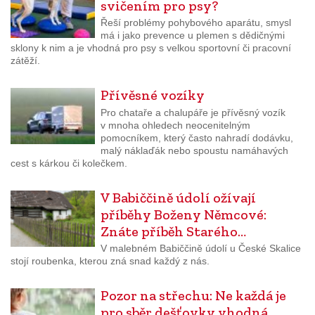
svičením pro psy?
Řeší problémy pohybového aparátu, smysl
má i jako prevence u plemen s dědičnými
sklony k nim a je vhodná pro psy s velkou sportovní či pracovní
zátěží.
Přívěsné vozíky
Pro chataře a chalupáře je přívěsný vozík
v mnoha ohledech neocenitelným
pomocníkem, který často nahradí dodávku,
malý náklaďák nebo spoustu namáhavých
cest s kárkou či kolečkem.
V Babiččině údolí ožívají
příběhy Boženy Němcové:
Znáte příběh Starého…
V malebném Babiččině údolí u České Skalice
stojí roubenka, kterou zná snad každý z nás.
Pozor na střechu: Ne každá je
pro sběr dešťovky vhodná