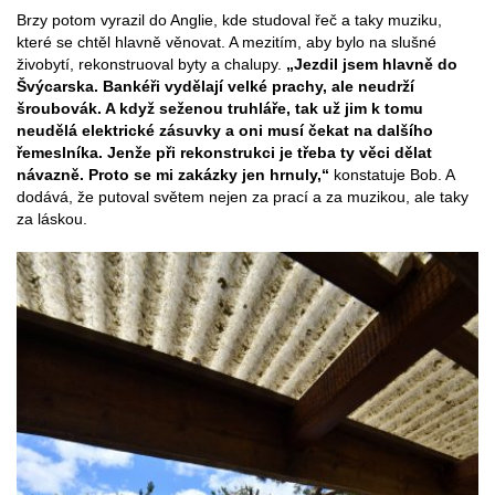
Brzy potom vyrazil do Anglie, kde studoval řeč a taky muziku,
které se chtěl hlavně věnovat. A mezitím, aby bylo na slušné
živobytí, rekonstruoval byty a chalupy.
„Jezdil jsem hlavně do
Švýcarska. Bankéři vydělají velké prachy, ale neudrží
šroubovák. A když seženou truhláře, tak už jim k tomu
neudělá elektrické zásuvky a oni musí čekat na dalšího
řemeslníka. Jenže při rekonstrukci je třeba ty věci dělat
návazně. Proto se mi zakázky jen hrnuly,“
konstatuje Bob. A
dodává, že putoval světem nejen za prací a za muzikou, ale taky
za láskou.