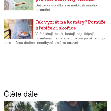
Dešťovka má díky své měkkosti mnoho
uplatnění.
Jak vyzrát na komáry? Pomůže
hřebíček i skořice
V létě létají, bzučí, bodají, sají, štípají,
posedávají na parapetu, lezou po oknech, po
stole… Jsou dotěrní, neodbytní, zkrátka otravní.
Čtěte dále