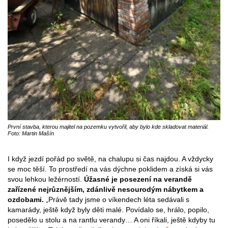
První stavba, kterou majitel na pozemku vytvořil, aby bylo kde skladovat materiál.
Foto: Martin Mašín
I když jezdí pořád po světě, na chalupu si čas najdou. A vždycky
se moc těší. To prostředí na vás dýchne poklidem a získá si vás
svou lehkou ležérností.
Úžasné je posezení na verandě
zařízené nejrůznějším, zdánlivě nesourodým nábytkem a
ozdobami.
„Právě tady jsme o víkendech léta sedávali s
kamarády, ještě když byly děti malé. Povídalo se, hrálo, popilo,
posedělo u stolu a na rantlu verandy… A oni říkali, ještě kdyby tu