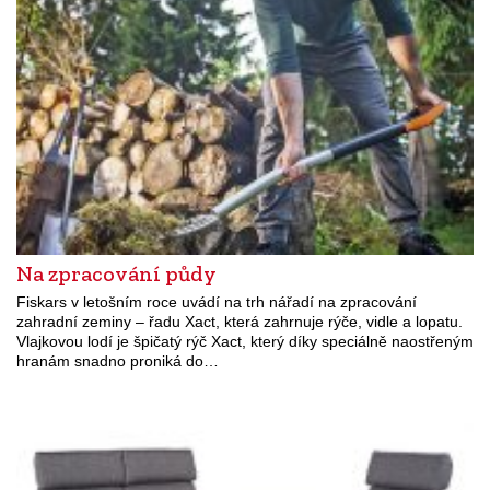
Na zpracování půdy
Fiskars v letošním roce uvádí na trh nářadí na zpracování
zahradní zeminy – řadu Xact, která zahrnuje rýče, vidle a lopatu.
Vlajkovou lodí je špičatý rýč Xact, který díky speciálně naostřeným
hranám snadno proniká do…