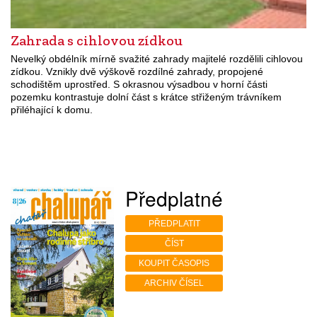
Zahrada s cihlovou zídkou
Nevelký obdélník mírně svažité zahrady majitelé rozdělili cihlovou
zídkou. Vznikly dvě výškově rozdílné zahrady, propojené
schodištěm uprostřed. S okrasnou výsadbou v horní části
pozemku kontrastuje dolní část s krátce střiženým trávníkem
přiléhající k domu.
Předplatné
PŘEDPLATIT
ČÍST
KOUPIT ČASOPIS
ARCHIV ČÍSEL