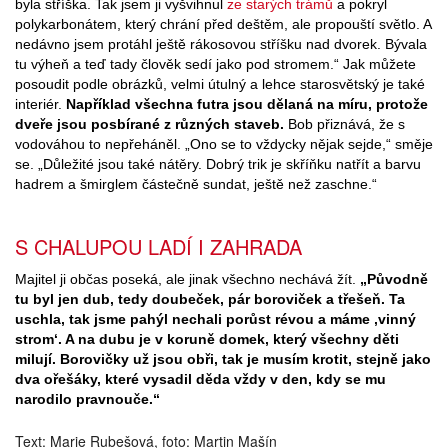
byla stříška. Tak jsem ji vyšvihnul
ze starých trámů
a pokryl
polykarbonátem, který chrání před deštěm, ale propouští světlo. A
nedávno jsem protáhl ještě rákosovou stříšku nad dvorek. Bývala
tu výheň a teď tady člověk sedí jako pod stromem.“ Jak můžete
posoudit podle obrázků, velmi útulný a lehce starosvětský je také
interiér.
Například všechna futra jsou dělaná na míru, protože
dveře jsou posbírané z různých staveb.
Bob přiznává, že s
vodováhou to nepřeháněl. „Ono se to vždycky nějak sejde,“ směje
se. „Důležité jsou také nátěry. Dobrý trik je skříňku natřít a barvu
hadrem a šmirglem částečně sundat, ještě než zaschne.“
S CHALUPOU LADÍ I ZAHRADA
Majitel ji občas poseká, ale jinak všechno nechává žít.
„Původně
tu byl jen dub, tedy doubeček, pár boroviček a třešeň. Ta
uschla, tak jsme pahýl nechali porůst révou a máme ‚vinný
strom‘. A na dubu je v koruně domek, který všechny děti
milují. Borovičky už jsou obři, tak je musím krotit, stejně jako
dva ořešáky, které vysadil děda vždy v den, kdy se mu
narodilo pravnouče.“
Text: Marie Rubešová, foto: Martin Mašín