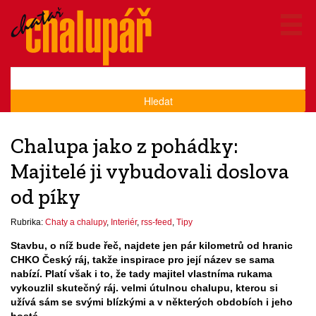
Hledat
Chalupa jako z pohádky:
Majitelé ji vybudovali doslova
od píky
Rubrika:
Chaty a chalupy
,
Interiér
,
rss-feed
,
Tipy
Stavbu, o níž bude řeč, najdete jen pár kilometrů od hranic
CHKO Český ráj, takže inspirace pro její název se sama
nabízí. Platí však i to, že tady majitel vlastníma rukama
vykouzlil skutečný ráj. velmi útulnou chalupu, kterou si
užívá sám se svými blízkými a v některých obdobích i jeho
hosté.