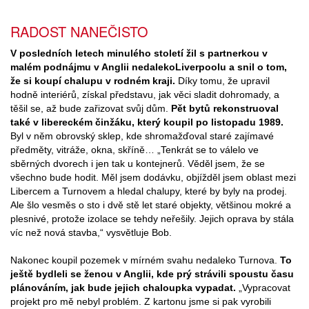
RADOST NANEČISTO
V posledních letech minulého století žil s partnerkou v
malém podnájmu v Anglii nedaleko
Liverpoolu a snil o tom,
že si koupí chalupu v rodném kraji.
Díky tomu, že upravil
hodně interiérů, získal představu, jak věci sladit dohromady, a
těšil se, až bude zařizovat svůj dům.
Pět bytů rekonstruoval
také v libereckém činžáku, který koupil po listopadu 1989.
Byl v něm obrovský sklep, kde shromažďoval staré zajímavé
předměty, vitráže, okna, skříně… „Tenkrát se to válelo ve
sběrných dvorech i jen tak u kontejnerů. Věděl jsem, že se
všechno bude hodit. Měl jsem dodávku, objížděl jsem oblast mezi
Libercem a Turnovem a hledal chalupy, které by byly na prodej.
Ale šlo vesměs o sto i dvě stě let staré objekty, většinou mokré a
plesnivé, protože izolace se tehdy neřešily. Jejich oprava by stála
víc než nová stavba,“ vysvětluje Bob.
Nakonec koupil pozemek v mírném svahu nedaleko Turnova.
To
ještě bydleli se ženou v Anglii, kde prý strávili spoustu času
plánováním, jak bude jejich chaloupka vypadat.
„Vypracovat
projekt pro mě nebyl problém. Z kartonu jsme si pak vyrobili