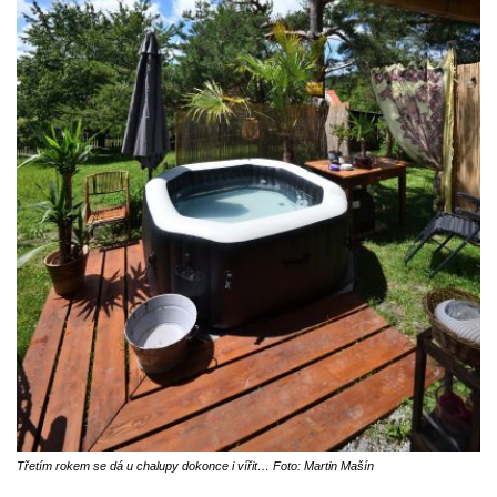
Třetím rokem se dá u chalupy dokonce i vířit… Foto: Martin Mašín