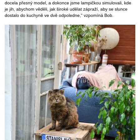
docela přesný model, a dokonce jsme lampičkou simulovali, kde
je jih, abychom věděli, jak široké udělat zápraží, aby se slunce
dostalo do kuchyně ve dvě odpoledne,“ vzpomíná Bob.