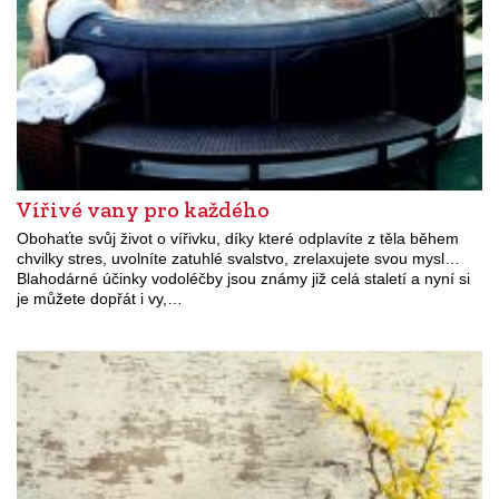
Vířivé vany pro každého
Obohaťte svůj život o vířivku, díky které odplavíte z těla během
chvilky stres, uvolníte zatuhlé svalstvo, zrelaxujete svou mysl…
Blahodárné účinky vodoléčby jsou známy již celá staletí a nyní si
je můžete dopřát i vy,…