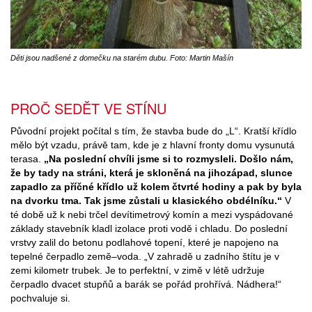
Děti jsou nadšené z domečku na starém dubu. Foto: Martin Mašín
PROČ SEDĚT VE STÍNU
Původní projekt počítal s tím, že stavba bude do „L“. Kratší křídlo
mělo být vzadu, právě tam, kde je z hlavní fronty domu vysunutá
terasa.
„Na poslední chvíli jsme si to rozmysleli. Došlo nám,
že by tady na stráni, která je skloněná na jihozápad, slunce
zapadlo za příčné křídlo už kolem čtvrté hodiny a pak by byla
na dvorku tma. Tak jsme zůstali u klasického obdélníku.“
V
té době už k nebi trčel devítimetrový komín a mezi vyspádované
základy stavebník kladl izolace proti vodě i chladu. Do poslední
vrstvy zalil do betonu podlahové topení, které je napojeno na
tepelné čerpadlo země–voda. „V zahradě u zadního štítu je v
zemi kilometr trubek. Je to perfektní, v zimě v létě udržuje
čerpadlo dvacet stupňů a barák se pořád prohřívá. Nádhera!“
pochvaluje si.