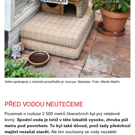
Velmi spokojený s místním prostředím je i kocour Stanislav. Foto: Martin Mašín
PŘED VODOU NEUTEČEME
Pozemek o rozloze 2 500 metrů čtverečních byl prý relativně
levný.
Spodní voda je totiž v této lokalitě vysoko, zhruba půl
metru pod povrchem. To byl také důvod, proč tady předchozí
majitel nezačal stavět.
Ale ten současný se vody nezalekl.