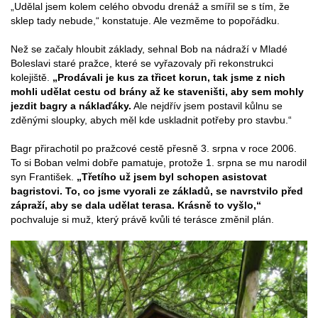
„Udělal jsem kolem celého obvodu drenáž a smířil se s tím, že
sklep tady nebude,“ konstatuje. Ale vezměme to popořádku.
Než se začaly hloubit základy, sehnal Bob na nádraží v Mladé
Boleslavi staré pražce, které se vyřazovaly při rekonstrukci
kolejiště.
„Prodávali je kus za třicet korun, tak jsme z nich
mohli udělat cestu od brány až ke staveništi, aby sem mohly
jezdit bagry a náklaďáky.
Ale nejdřív jsem postavil kůlnu se
zděnými sloupky, abych měl kde uskladnit potřeby pro stavbu.“
Bagr přirachotil po pražcové cestě přesně 3. srpna v roce 2006.
To si Boban velmi dobře pamatuje, protože 1. srpna se mu narodil
syn František.
„Třetího už jsem byl schopen asistovat
bagristovi. To, co jsme vyorali ze základů, se navrstvilo před
zápraží, aby se dala udělat terasa. Krásně to vyšlo,“
pochvaluje si muž, který právě kvůli té terásce změnil plán.