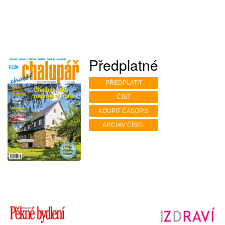
Předplatné
PŘEDPLATIT
ČÍST
KOUPIT ČASOPIS
ARCHIV ČÍSEL