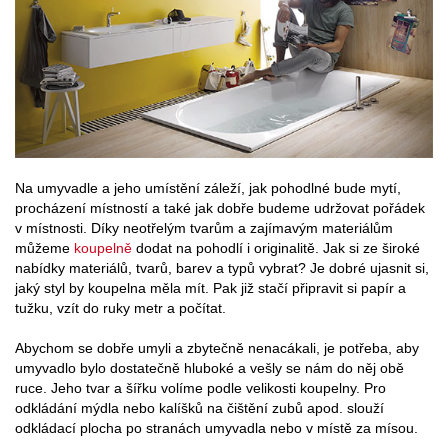
Na umyvadle a jeho umístění záleží, jak pohodlné bude mytí,
procházení místností a také jak dobře budeme udržovat pořádek
v místnosti. Díky neotřelým tvarům a zajímavým materiálům
můžeme
koupelně
dodat na pohodlí i originalitě. Jak si ze široké
nabídky materiálů, tvarů, barev a typů vybrat? Je dobré ujasnit si,
jaký styl by koupelna měla mít. Pak již stačí připravit si papír a
tužku, vzít do ruky metr a počítat.
Abychom se dobře umyli a zbytečně nenacákali, je potřeba, aby
umyvadlo bylo dostatečně hluboké a vešly se nám do něj obě
ruce. Jeho tvar a šířku volíme podle velikosti koupelny. Pro
odkládání mýdla nebo kalíšků na čištění zubů apod. slouží
odkládací plocha po stranách umyvadla nebo v místě za mísou.