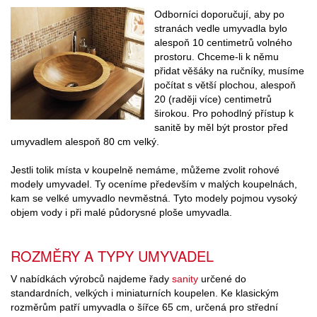
Odborníci doporučují, aby po
stranách vedle umyvadla bylo
alespoň 10 centimetrů volného
prostoru. Chceme-li k němu
přidat věšáky na ručníky, musíme
počítat s větší plochou, alespoň
20 (raději více) centimetrů
širokou. Pro pohodlný přístup k
sanitě by měl být prostor před
umyvadlem alespoň 80 cm velký.
Jestli tolik místa v koupelně nemáme, můžeme zvolit rohové
modely umyvadel. Ty oceníme především v malých koupelnách,
kam se velké umyvadlo nevměstná. Tyto modely pojmou vysoký
objem vody i při malé půdorysné ploše umyvadla.
ROZMĚRY A TYPY UMYVADEL
V nabídkách výrobců najdeme řady
sanity
určené do
standardních, velkých i miniaturních koupelen. Ke klasickým
rozměrům patří umyvadla o šířce 65 cm, určená pro střední