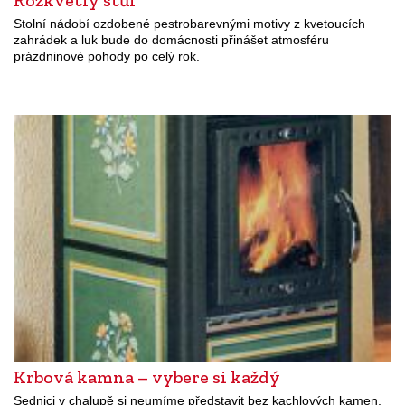
Stolní nádobí ozdobené pestrobarevnými motivy z kvetoucích
zahrádek a luk bude do domácnosti přinášet atmosféru
prázdninové pohody po celý rok.
Krbová kamna – vybere si každý
Sednici v chalupě si neumíme představit bez kachlových kamen,