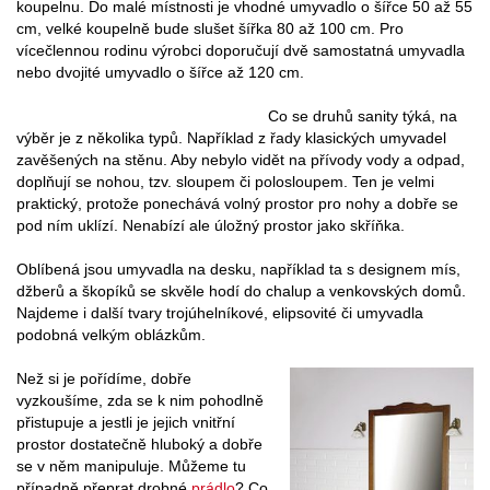
koupelnu. Do malé místnosti je vhodné umyvadlo o šířce 50 až 55
cm, velké koupelně bude slušet šířka 80 až 100 cm. Pro
vícečlennou rodinu výrobci doporučují dvě samostatná umyvadla
nebo dvojité umyvadlo o šířce až 120 cm.
Co se druhů sanity týká, na
výběr je z několika typů. Například z řady klasických umyvadel
zavěšených na stěnu. Aby nebylo vidět na přívody vody a odpad,
doplňují se nohou, tzv. sloupem či polosloupem. Ten je velmi
praktický, protože ponechává volný prostor pro nohy a dobře se
pod ním uklízí. Nenabízí ale úložný prostor jako skříňka.
Oblíbená jsou umyvadla na desku, například ta s designem mís,
džberů a škopíků se skvěle hodí do chalup a venkovských domů.
Najdeme i další tvary trojúhelníkové, elipsovité či umyvadla
podobná velkým oblázkům.
Než si je pořídíme, dobře
vyzkoušíme, zda se k nim pohodlně
přistupuje a jestli je jejich vnitřní
prostor dostatečně hluboký a dobře
se v něm manipuluje. Můžeme tu
případně přeprat drobné
prádlo
? Co