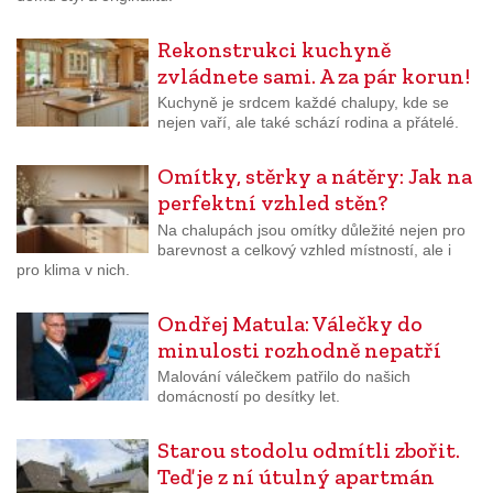
Rekonstrukci kuchyně
zvládnete sami. A za pár korun!
Kuchyně je srdcem každé chalupy, kde se
nejen vaří, ale také schází rodina a přátelé.
Omítky, stěrky a nátěry: Jak na
perfektní vzhled stěn?
Na chalupách jsou omítky důležité nejen pro
barevnost a celkový vzhled místností, ale i
pro klima v nich.
Ondřej Matula: Válečky do
minulosti rozhodně nepatří
Malování válečkem patřilo do našich
domácností po desítky let.
Starou stodolu odmítli zbořit.
Teď je z ní útulný apartmán