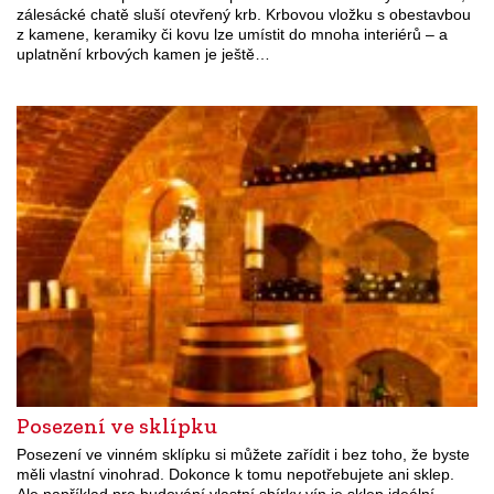
zálesácké chatě sluší otevřený krb. Krbovou vložku s obestavbou
z kamene, keramiky či kovu lze umístit do mnoha interiérů – a
uplatnění krbových kamen je ještě…
Posezení ve sklípku
Posezení ve vinném sklípku si můžete zařídit i bez toho, že byste
měli vlastní vinohrad. Dokonce k tomu nepotřebujete ani sklep.
Ale například pro budování vlastní sbírky vín je sklep ideální.