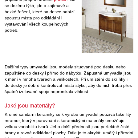
se dezénu týká, jde o zajímavé a
hezké řešení, které na desce nabízí
spoustu místa pro odkládání i
vystavování všech koupelnových
potřeb.
Dalšími typy umyvadel jsou modely situované pod desku nebo
zapuštěné do desky i přímo do nábytku. Zápustná umyvadla jsou
k mání v mnoha tvarech a velikostech. Při umístění do skříňky i
do desky je dobré kontrolovat místa styku, aby do nich třeba přes
špatně izolované spoje nepronikala vlhkost.
Jaké jsou materiály?
Kromě sanitární keramiky se k výrobě umyvadel používá také litý
mramor, který v porovnání s keramickými materiály umožňuje
velkou variabilitu tvarů. Jeho další předností jsou perfektně čisté
hrany a rovné odkládací plochy. Dále je to akrylát, umělý i přírodní