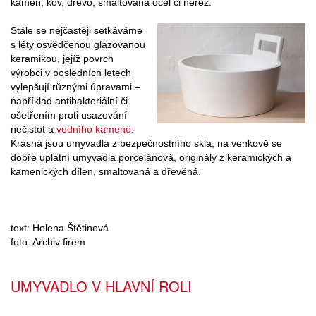
kámen, kov, dřevo, smaltovaná ocel či nerez.
Stále se nejčastěji setkáváme
s léty osvědčenou glazovanou
keramikou, jejíž povrch
výrobci v posledních letech
vylepšují různými úpravami –
například antibakteriální či
ošetřením proti usazování
nečistot a
vodního kamene
.
Krásná jsou umyvadla z bezpečnostního skla, na venkově se
dobře uplatní umyvadla porcelánová, originály z keramických a
kamenických dílen, smaltovaná a dřevěná.
text: Helena Štětinová
foto: Archiv firem
UMYVADLO V HLAVNÍ ROLI