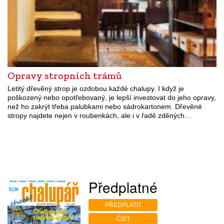
Opravy stropních trámů
Letitý dřevěný strop je ozdobou každé chalupy. I když je
poškozený nebo opotřebovaný, je lepší investovat do jeho opravy,
než ho zakrýt třeba palubkami nebo sádrokartonem. Dřevěné
stropy najdete nejen v roubenkách, ale i v řadě zděných…
Předplatné
PŘEDPLATIT
ČÍST