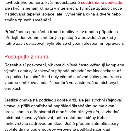
nevhodného poměru, kvůli nedostatečně
soudržnému podkladu
,
ale i kvůli změnám klimatu v interiérech. Ty může způsobit nově
instalovaná tepelná izolace, ale i vyměněná okna a dveře nebo
změna způsobu vytápění.
Průběžnému praskání a trhání omítky lze v mnoha případech
předejít dodržením zmíněných postupů a pravidel. A pokud je
nutné začít opravovat, vyhněte se chybám alespoň při opravách.
Postupujte z gruntu
Rozsáhlejší poškození, vlhkost či plísně často vyžadují kompletní
výměnu omítky. V takovém případě původní omítky osekejte až
na podklad a začnětě od nuly včetně správné volby penetrace a
vhodné omítkové směsi či poměrů ve vlastnoručně míchaných
omítkách.
Jestliže omítka na podkladu dobře drží, ale její svrchní (fajnová)
vrstva je příliš opotřebená například škrábáním po malování,
prasklinami a odřeninami či množstvím různých děr, je vhodné
místnost znovu vyštukovat, nebo natáhnout stěny třeba
tenkovrstvou sádrovou omítkou. Ještě předtím zatmelte spáry,
vyplňte díry a podle potřeby vyrovnejte podklad například