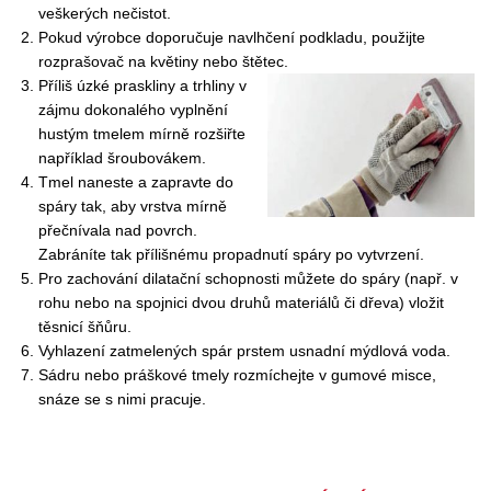
veškerých nečistot.
Pokud výrobce doporučuje navlhčení podkladu, použijte
rozprašovač na květiny nebo štětec.
Příliš úzké praskliny a trhliny v
zájmu dokonalého vyplnění
hustým tmelem mírně rozšiřte
například šroubovákem.
Tmel naneste a zapravte do
spáry tak, aby vrstva mírně
přečnívala nad povrch.
Zabráníte tak přílišnému propadnutí spáry po vytvrzení.
Pro zachování dilatační schopnosti můžete do spáry (např. v
rohu nebo na spojnici dvou druhů materiálů či dřeva) vložit
těsnicí šňůru.
Vyhlazení zatmelených spár prstem usnadní mýdlová voda.
Sádru nebo práškové tmely rozmíchejte v gumové misce,
snáze se s nimi pracuje.