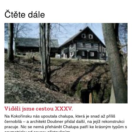
Čtěte dále
Viděli jsme cestou XXXV.
Na Kokořínsku nás upoutala chalupa, která je snad až příliš
černobílá – a architekt Doubner přidal další, na jejíž rekonstrukci
pracuje. Nic se nemá přehánět Chalupa patří ke krásným typům s
asymetricky od severu přistavěným…