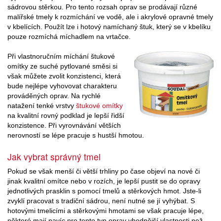
sádrovou stěrkou. Pro tento rozsah oprav se prodávají různé
malířské tmely k rozmíchání ve vodě, ale i akrylové opravné tmely
v kbelících. Použít lze i hotový namíchaný štuk, který se v kbelíku
pouze rozmíchá míchadlem na vrtačce.
Při vlastnoručním míchání štukové
omítky ze suché pytlované směsi si
však můžete zvolit konzistenci, která
bude nejlépe vyhovovat charakteru
prováděných oprav. Na rychlé
natažení tenké vrstvy
štukové omítky
na kvalitní rovný podklad je lepší řidší
konzistence. Při vyrovnávání větších
nerovností se lépe pracuje s hustší hmotou.
Jak vybrat správný tmel
Pokud se však menší či větší trhliny po čase objeví na nové či
jinak kvalitní omítce nebo v rozích, je lepší pustit se do opravy
jednotlivých prasklin s pomocí tmelů a stěrkových hmot. Jste-li
zvyklí pracovat s tradiční sádrou, není nutné se jí vyhýbat. S
hotovými tmelicími a stěrkovými hmotami se však pracuje lépe,
některé mají navíc pro tento typ oprav vhodnější vlastnosti než