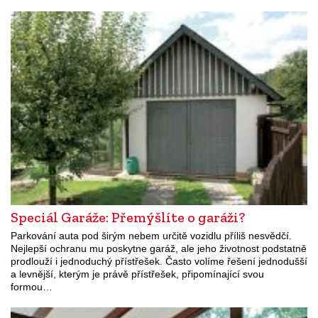
Speciál Garáže: Přemýšlíte o garáži?
Parkování auta pod širým nebem určitě vozidlu příliš nesvědčí.
Nejlepší ochranu mu poskytne garáž, ale jeho životnost podstatně
prodlouží i jednoduchý přístřešek. Často volíme řešení jednodušší
a levnější, kterým je právě přístřešek, připomínající svou
formou…