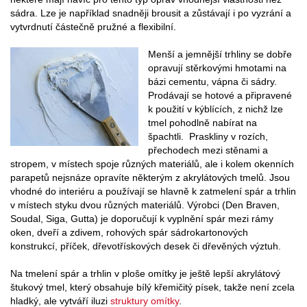
sádra. Lze je například snadněji brousit a zůstávají i po vyzrání a
vytvrdnutí částečně pružné a flexibilní.
Menší a jemnější trhliny se dobře
opravují stěrkovými hmotami na
bázi cementu, vápna či sádry.
Prodávají se hotové a připravené
k použití v kýblících, z nichž lze
tmel pohodlně nabírat na
špachtli. Praskliny v rozích,
přechodech mezi stěnami a
stropem, v místech spoje různých materiálů, ale i kolem okenních
parapetů nejsnáze opravíte některým z akrylátových tmelů. Jsou
vhodné do interiéru a používají se hlavně k zatmelení spár a trhlin
v místech styku dvou různých materiálů. Výrobci (Den Braven,
Soudal, Siga, Gutta) je doporučují k vyplnění spár mezi rámy
oken, dveří a zdivem, rohových spár sádrokartonových
konstrukcí, příček, dřevotřískových desek či dřevěných výztuh.
Na tmelení spár a trhlin v ploše omítky je ještě lepší akrylátový
štukový tmel, který obsahuje bílý křemičitý písek, takže není zcela
hladký, ale vytváří iluzi
struktury omítky
.