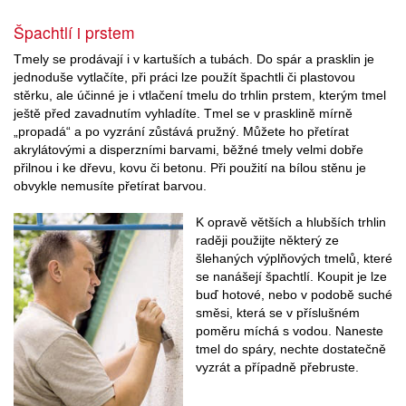
Špachtlí i prstem
Tmely se prodávají i v kartuších a tubách. Do spár a prasklin je
jednoduše vytlačíte, při práci lze použít špachtli či plastovou
stěrku, ale účinné je i vtlačení tmelu do trhlin prstem, kterým tmel
ještě před zavadnutím vyhladíte. Tmel se v prasklině mírně
„propadá“ a po vyzrání zůstává pružný. Můžete ho přetírat
akrylátovými a disperzními barvami, běžné tmely velmi dobře
přilnou i ke dřevu, kovu či betonu. Při použití na bílou stěnu je
obvykle nemusíte přetírat barvou.
K opravě větších a hlubších trhlin
raději použijte některý ze
šlehaných výplňových tmelů, které
se nanášejí špachtlí. Koupit je lze
buď hotové, nebo v podobě suché
směsi, která se v příslušném
poměru míchá s vodou. Naneste
tmel do spáry, nechte dostatečně
vyzrát a případně přebruste.