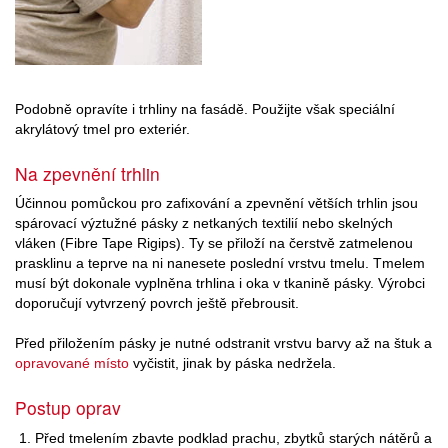
Podobně opravíte i trhliny na fasádě. Použijte však speciální
akrylátový tmel pro exteriér.
Na zpevnění trhlin
Účinnou pomůckou pro zafixování a zpevnění větších trhlin jsou
spárovací výztužné pásky z netkaných textilií nebo skelných
vláken (Fibre Tape Rigips). Ty se přiloží na čerstvě zatmelenou
prasklinu a teprve na ni nanesete poslední vrstvu tmelu. Tmelem
musí být dokonale vyplněna trhlina i oka v tkanině pásky. Výrobci
doporučují vytvrzený povrch ještě přebrousit.
Před přiložením pásky je nutné odstranit vrstvu barvy až na štuk a
opravované místo
vyčistit, jinak by páska nedržela.
Postup oprav
Před tmelením zbavte podklad prachu, zbytků starých nátěrů a