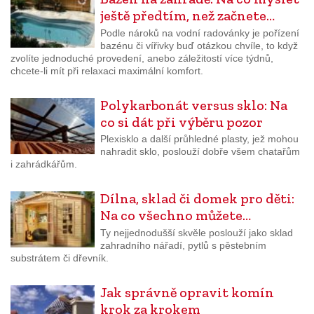
ještě předtím, než začnete…
Podle nároků na vodní radovánky je pořízení
bazénu či vířivky buď otázkou chvíle, to když
zvolíte jednoduché provedení, anebo záležitostí více týdnů,
chcete-li mít při relaxaci maximální komfort.
Polykarbonát versus sklo: Na
co si dát při výběru pozor
Plexisklo a další průhledné plasty, jež mohou
nahradit sklo, poslouží dobře všem chatařům
i zahrádkářům.
Dílna, sklad či domek pro děti:
Na co všechno můžete…
Ty nejjednodušší skvěle poslouží jako sklad
zahradního nářadí, pytlů s pěstebním
substrátem či dřevník.
Jak správně opravit komín
krok za krokem