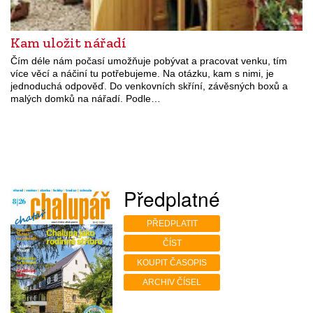
Kam uložit nářadí
Čím déle nám počasí umožňuje pobývat a pracovat venku, tím
více věcí a náčiní tu potřebujeme. Na otázku, kam s nimi, je
jednoduchá odpověď. Do venkovních skříní, závěsných boxů a
malých domků na nářadí. Podle…
Předplatné
PŘEDPLATIT
ČÍST
KOUPIT ČASOPIS
ARCHIV ČÍSEL