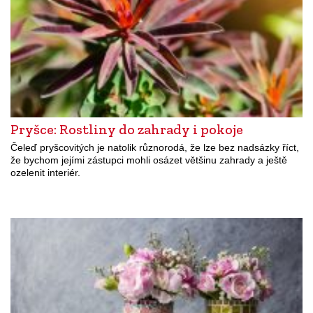
Pryšce: Rostliny do zahrady i pokoje
Čeleď pryšcovitých je natolik různorodá, že lze bez nadsázky říct,
že bychom jejími zástupci mohli osázet většinu zahrady a ještě
ozelenit interiér.