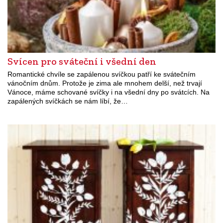
Svícen pro sváteční i všední den
Romantické chvíle se zapálenou svíčkou patří ke svátečním
vánočním dnům. Protože je zima ale mnohem delší, než trvají
Vánoce, máme schované svíčky i na všední dny po svátcích. Na
zapálených svíčkách se nám líbí, že…