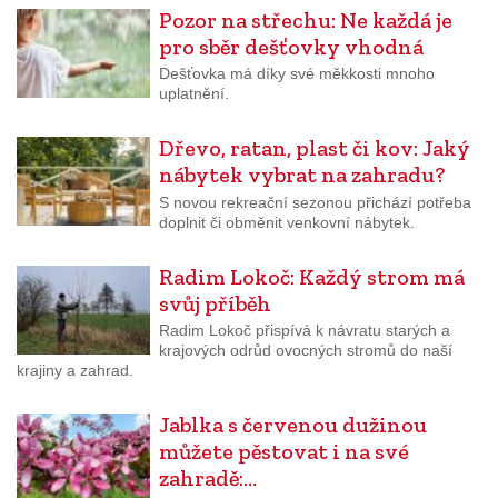
Pozor na střechu: Ne každá je
pro sběr dešťovky vhodná
Dešťovka má díky své měkkosti mnoho
uplatnění.
Dřevo, ratan, plast či kov: Jaký
nábytek vybrat na zahradu?
S novou rekreační sezonou přichází potřeba
doplnit či obměnit venkovní nábytek.
Radim Lokoč: Každý strom má
svůj příběh
Radim Lokoč přispívá k návratu starých a
krajových odrůd ovocných stromů do naší
krajiny a zahrad.
Jablka s červenou dužinou
můžete pěstovat i na své
zahradě:…