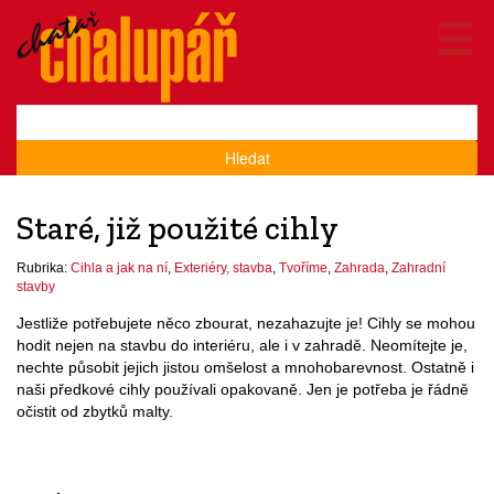
Hledat
Staré, již použité cihly
Rubrika:
Cihla a jak na ní
,
Exteriéry, stavba
,
Tvoříme
,
Zahrada
,
Zahradní
stavby
Jestliže potřebujete něco zbourat, nezahazujte je! Cihly se mohou
hodit nejen na stavbu do interiéru, ale i v zahradě. Neomítejte je,
nechte působit jejich jistou omšelost a mnohobarevnost. Ostatně i
naši předkové cihly používali opakovaně. Jen je potřeba je řádně
očistit od zbytků malty.