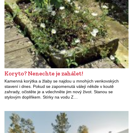
Koryto? Nenechte je zahálet!
Kamenná korýtka a žlaby se najdou u mnohých venkovských
stavení i dnes. Pokud se zapomenutá válejí někde v koutě
zahrady, očistěte je a vdechněte jim nový život. Stanou se
stylovým doplňkem. Stírky na vodu Z…