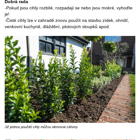
Dobrá rada
-Pokud jsou cihly rozbité, rozpadají se nebo jsou mokré, vyhoďte
je!
-Čisté cihly lze v zahradě znovu použít na stavbu zídek, ohnišť,
venkovní kuchyně, dláždění, plotových sloupků apod.
Již jednou použité cihly můžou olemovat záhony