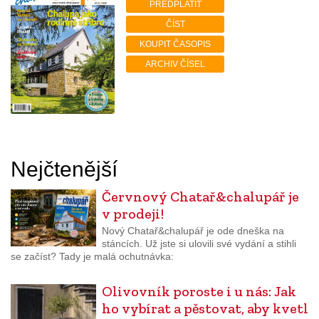
PŘEDPLATIT
ČÍST
KOUPIT ČASOPIS
ARCHIV ČÍSEL
Nejčtenější
Červnový Chatař&chalupář je
v prodeji!
Nový Chatař&chalupář je ode dneška na
stáncích. Už jste si ulovili své vydání a stihli
se začíst? Tady je malá ochutnávka:
Olivovník poroste i u nás: Jak
ho vybírat a pěstovat, aby kvetl