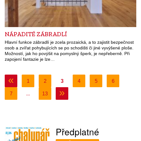
NÁPADITÉ ZÁBRADLÍ
Hlavní funkce zábradlí je zcela prozaická, a to zajistit bezpečnost
osob a zvířat pohybujících se po schodišti či jiné vyvýšené ploše.
Možností, jak ho povýšit na pomyslný šperk, je nepřeberně. Při
zapojení fantazie je lze…
«
1
2
3
4
5
6
»
7
...
13
Předplatné