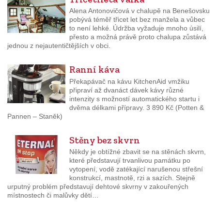
Alena Antonovičová v chalupě na Benešovsku
pobývá téměř třicet let bez manžela a vůbec
to není lehké. Údržba vyžaduje mnoho úsilí,
přesto a možná právě proto chalupa zůstává
jednou z nejautentičtějších v obci.
Ranní káva
Překapávač na kávu KitchenAid vmžiku
připraví až dvanáct dávek kávy různé
intenzity s možností automatického startu i
dvěma délkami přípravy. 3 890 Kč (Potten &
Pannen – Staněk)
Stěny bez skvrn
Někdy je obtížné zbavit se na stěnách skvrn,
které představují trvanlivou památku po
vytopení, vodě zatékající narušenou střešní
konstrukcí, mastnotě, rzi a sazích. Stejně
urputný problém představují dehtové skvrny v zakouřených
místnostech či malůvky dětí…