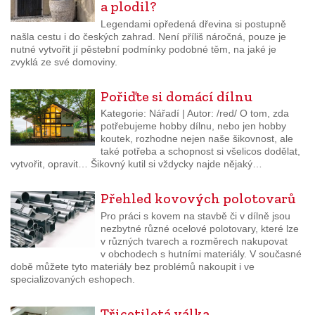
a plodil?
Legendami opředená dřevina si postupně
našla cestu i do českých zahrad. Není příliš náročná, pouze je
nutné vytvořit jí pěstební podmínky podobné těm, na jaké je
zvyklá ze své domoviny.
Pořiďte si domácí dílnu
Kategorie: Nářadí | Autor: /red/ O tom, zda
potřebujeme hobby dílnu, nebo jen hobby
koutek, rozhodne nejen naše šikovnost, ale
také potřeba a schopnost si všelicos dodělat,
vytvořit, opravit… Šikovný kutil si vždycky najde nějaký…
Přehled kovových polotovarů
Pro práci s kovem na stavbě či v dílně jsou
nezbytné různé ocelové polotovary, které lze
v různých tvarech a rozměrech nakupovat
v obchodech s hutními materiály. V současné
době můžete tyto materiály bez problémů nakoupit i ve
specializovaných eshopech.
Třicetiletá válka