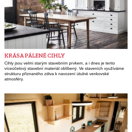
KRÁSA PÁLENÉ CIHLY
Cihly jsou velmi starým stavebním prvkem, a i dnes je tento
víceúčelový stavební materiál oblíbený. Ve staveních využíváme
strukturu přiznaného zdiva k navození útulné venkovské
atmosféry.