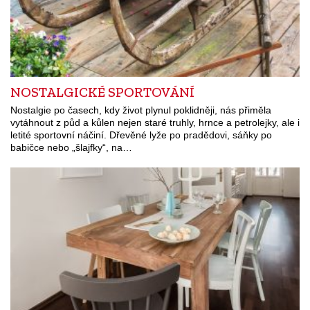
NOSTALGICKÉ SPORTOVÁNÍ
Nostalgie po časech, kdy život plynul poklidněji, nás přiměla
vytáhnout z půd a kůlen nejen staré truhly, hrnce a petrolejky, ale i
letité sportovní náčiní. Dřevěné lyže po pradědovi, sáňky po
babičce nebo „šlajfky“, na…