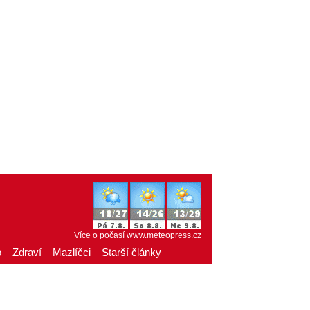
Více o počasí
www.meteopress.cz
o
Zdraví
Mazlíčci
Starší články