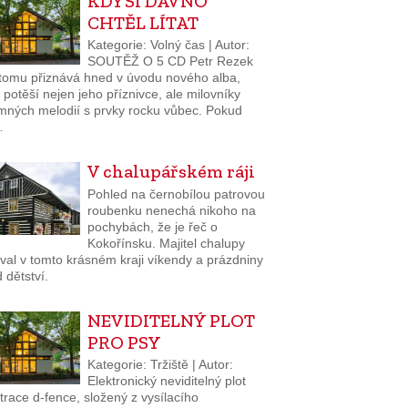
KDYSI DÁVNO
CHTĚL LÍTAT
Kategorie: Volný čas | Autor:
SOUTĚŽ O 5 CD Petr Rezek
 tomu přiznává hned v úvodu nového alba,
 potěší nejen jeho příznivce, ale milovníky
emných melodií s prvky rocku vůbec. Pokud
…
V chalupářském ráji
Pohled na černobílou patrovou
roubenku nenechá nikoho na
pochybách, že je řeč o
Kokořínsku. Majitel chalupy
val v tomto krásném kraji víkendy a prázdniny
 dětství.
NEVIDITELNÝ PLOT
PRO PSY
Kategorie: Tržiště | Autor:
Elektronický neviditelný plot
race d-fence, složený z vysílacího