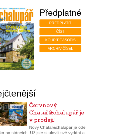
Předplatné
PŘEDPLATIT
ČÍST
KOUPIT ČASOPIS
ARCHIV ČÍSEL
jčtenější
Červnový
Chatař&chalupář je
v prodeji!
Nový Chatař&chalupář je ode
a na stáncích. Už jste si ulovili své vydání a