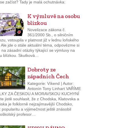
i se začíst? Tady je malá ochutnávka:
K výmluvě na osobu
blízkou
Novelizace zákona č.
361/2000 Sb., o silničním
zu, vstoupila v platnost již v lednu loňského
 Ale jde o stále aktuální téma, odpovězme si
 na zásadní otázky týkající se výmluvy na
u blízkou. Skutková…
Dobroty ze
západních Čech
Kategorie: Víkend | Autor:
Antonín Tony Linhart VAŘÍME
LKY ZA ČESKOU A MORAVSKOU KUCHYNÍ
e jistě souhlasit, že z Chodska, Klatovska a
ska je folklorně nejzajímavější Chodsko,
 popularitu a výjimečnost ještě znásobil
doškolský profesor…