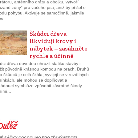
átoru, anténního drátu a obojku, vytvoří
zané zóny“ pro vašeho psa, aniž by přišel o
odu pohybu. Aktivuje se samočinně, jakmile
es…
Škůdci dřeva
likvidují krovy i
nábytek – zasáhněte
rychle a účinně
ci dřeva dovedou ohrozit statiku stavby i
ožit původně krásnou komodu na prach. Druhů
o škůdců je celá škála, vyvíjejí se v rozdílných
ínkách, ale mohou se doplňovat a
žádoucí symbióze způsobit závratné škody.
ními…
É SÁČKY COCCOLINO PRO TŘI VÝHERCE!