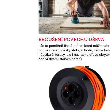
BROUŠENÍ POVRCHU DŘEVA
Je to poměrně častá práce, která může zahr
pouhé oživení desky stolu, schodů, zahradní
nábytku či terasy, ale i návrat ke dřevu ukryt
pod vrstvami starých nátěrů.