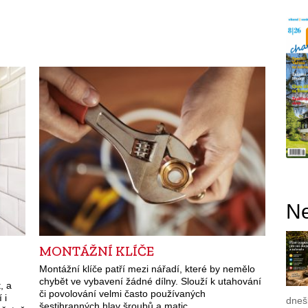
Ne
MONTÁŽNÍ KLÍČE
Montážní klíče patří mezi nářadí, které by nemělo
chybět ve vybavení žádné dílny. Slouží k utahování
, a
či povolování velmi často používaných
 i
dnešk
šestihranných hlav šroubů a matic.