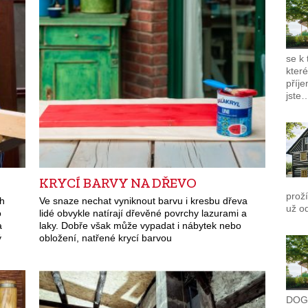
se k
které
příj
jste
KRYCÍ BARVY NA DŘEVO
proží
ch
Ve snaze nechat vyniknout barvu i kresbu dřeva
už od
o
lidé obvykle natírají dřevěné povrchy lazurami a
a
laky. Dobře však může vypadat i nábytek nebo
ý
obložení, natřené krycí barvou
DOGt