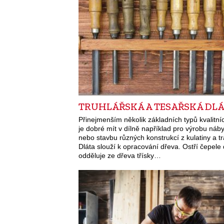
TRUHLÁŘSKÁ A TESAŘSKÁ DL
Přinejmenším několik základních typů kvalitníc
je dobré mít v dílně například pro výrobu náb
nebo stavbu různých konstrukcí z kulatiny a t
Dláta slouží k opracování dřeva. Ostří čepele 
odděluje ze dřeva třísky…