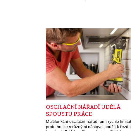
OSCILAČNÍ NÁŘADÍ UDĚLÁ
SPOUSTU PRÁCE
Multifunkční oscilační nářadí umí rychle kmitat
proto ho lze s různými nástavci použít k řezání