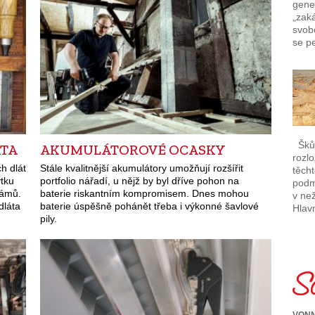
gener
„zaká
svob
se p
Škůd
ÁTA
AKUMULÁTOROVÉ OCASKY
rozl
h dlát
Stále kvalitnější akumulátory umožňují rozšířit
těcht
ytku
portfolio nářadí, u nějž by byl dříve pohon na
podm
rámů.
baterie riskantním kompromisem. Dnes mohou
v ne
dláta
baterie úspěšně pohánět třeba i výkonné šavlové
Hlav
pily.
VONN