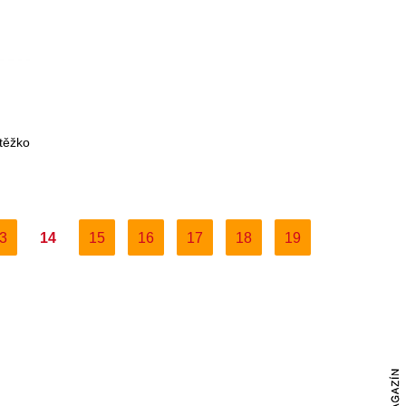
 těžko
3
14
15
16
17
18
19