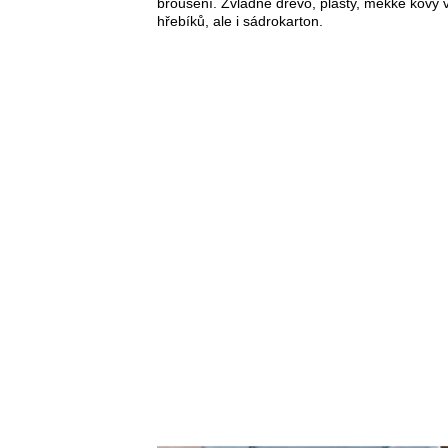
broušení. Zvládne dřevo, plasty, měkké kovy 
hřebíků, ale i sádrokarton.