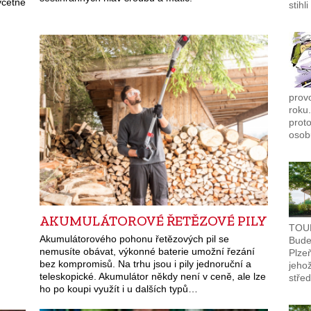
včetně
stihl
provo
roku.
proto
osob
AKUMULÁTOROVÉ ŘETĚZOVÉ PILY
TOU
Akumulátorového pohonu řetězových pil se
Budet
nemusíte obávat, výkonné baterie umožní řezání
Plzeň
bez kompromisů. Na trhu jsou i pily jednoruční a
jehož
teleskopické. Akumulátor někdy není v ceně, ale lze
stře
ho po koupi využít i u dalších typů…