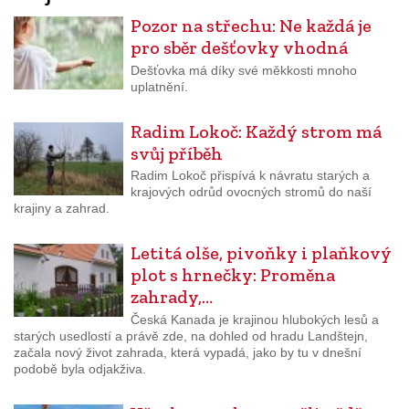
Pozor na střechu: Ne každá je
pro sběr dešťovky vhodná
Dešťovka má díky své měkkosti mnoho
uplatnění.
Radim Lokoč: Každý strom má
svůj příběh
Radim Lokoč přispívá k návratu starých a
krajových odrůd ovocných stromů do naší
krajiny a zahrad.
Letitá olše, pivoňky i plaňkový
plot s hrnečky: Proměna
zahrady,…
Česká Kanada je krajinou hlubokých lesů a
starých usedlostí a právě zde, na dohled od hradu Landštejn,
začala nový život zahrada, která vypadá, jako by tu v dnešní
podobě byla odjakživa.