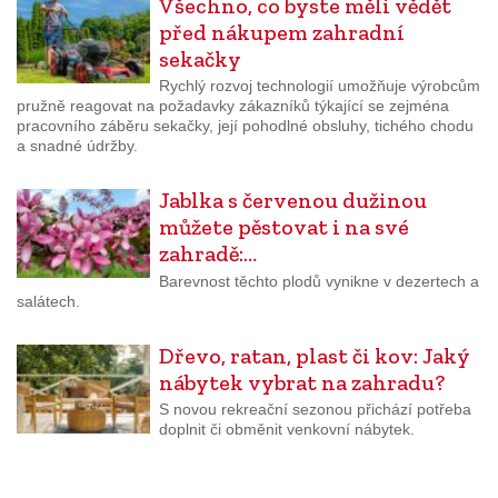
Všechno, co byste měli vědět
před nákupem zahradní
sekačky
Rychlý rozvoj technologií umožňuje výrobcům
pružně reagovat na požadavky zákazníků týkající se zejména
pracovního záběru sekačky, její pohodlné obsluhy, tichého chodu
a snadné údržby.
Jablka s červenou dužinou
můžete pěstovat i na své
zahradě:…
Barevnost těchto plodů vynikne v dezertech a
salátech.
Dřevo, ratan, plast či kov: Jaký
nábytek vybrat na zahradu?
S novou rekreační sezonou přichází potřeba
doplnit či obměnit venkovní nábytek.