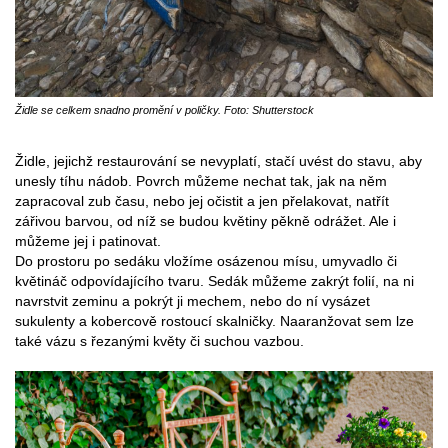
Židle se celkem snadno promění v poličky. Foto: Shutterstock
Židle, jejichž restaurování se nevyplatí, stačí uvést do stavu, aby
unesly tíhu nádob. Povrch můžeme nechat tak, jak na něm
zapracoval zub času, nebo jej očistit a jen přelakovat, natřít
zářivou barvou, od níž se budou květiny pěkně odrážet. Ale i
můžeme jej i patinovat.
Do prostoru po sedáku vložíme osázenou mísu, umyvadlo či
květináč odpovídajícího tvaru. Sedák můžeme zakrýt folií, na ni
navrstvit zeminu a pokrýt ji mechem, nebo do ní vysázet
sukulenty a kobercově rostoucí skalničky. Naaranžovat sem lze
také vázu s řezanými květy či suchou vazbou.