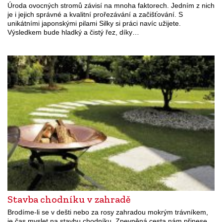
Úroda ovocných stromů závisí na mnoha faktorech. Jedním z nich
je i jejich správné a kvalitní prořezávání a začišťování. S
unikátními japonskými pilami Silky si práci navíc užijete.
Výsledkem bude hladký a čistý řez, díky…
Stavba chodníku v zahradě
Brodíme-li se v dešti nebo za rosy zahradou mokrým trávníkem,
je čas myslet na stavbu chodníku. Zpevněná cesta nám přinese