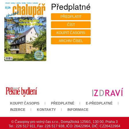
Předplatné
PŘEDPLATIT
ČÍST
KOUPIT ČASOPIS
ARCHIV ČÍSEL
KOUPIT ČASOPIS
PŘEDPLATNÉ
E-PŘEDPLATNÉ
INZERCE
KONTAKTY
INFORMACE
© Časopisy pro volný čas s.r.o., Domažlická 1256/1, 130 00, Praha 3
Tel.: 226 517 911, Fax: 226 517 938, IČO: 26422964, DIČ: CZ26422964