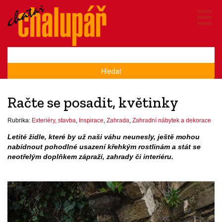
Hledat
Račte se posadit, květinky
Rubrika:
Exteriéry, stavba
,
Inspirace
,
Zahrada
,
Zahradní nábytek a dekorace
Letité židle, které by už naši váhu neunesly, ještě mohou
nabídnout pohodlné usazení křehkým rostlinám a stát se
neotřelým doplňkem zápraží, zahrady či interiéru.