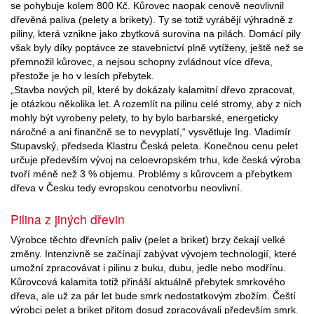
se pohybuje kolem 800 Kč. Kůrovec naopak cenově neovlivnil
dřevěná paliva (pelety a brikety). Ty se totiž vyrábějí výhradně z
piliny, která vznikne jako zbytková surovina na pilách. Domácí pily
však byly díky poptávce ze stavebnictví plně vytíženy, ještě než se
přemnožil kůrovec, a nejsou schopny zvládnout více dřeva,
přestože je ho v lesích přebytek.
„Stavba nových pil, které by dokázaly kalamitní dřevo zpracovat,
je otázkou několika let. A rozemlít na pilinu celé stromy, aby z nich
mohly být vyrobeny pelety, to by bylo barbarské, energeticky
náročné a ani finančně se to nevyplatí,“ vysvětluje Ing. Vladimír
Stupavský, předseda Klastru Česká peleta. Konečnou cenu pelet
určuje především vývoj na celoevropském trhu, kde česká výroba
tvoří méně než 3 % objemu. Problémy s kůrovcem a přebytkem
dřeva v Česku tedy evropskou cenotvorbu neovlivní.
Pilina z jiných dřevin
Výrobce těchto dřevních paliv (pelet a briket) brzy čekají velké
změny. Intenzivně se začínají zabývat vývojem technologií, které
umožní zpracovávat i pilinu z buku, dubu, jedle nebo modřínu.
Kůrovcová kalamita totiž přináší aktuálně přebytek smrkového
dřeva, ale už za pár let bude smrk nedostatkovým zbožím. Čeští
výrobci pelet a briket přitom dosud zpracovávali především smrk.