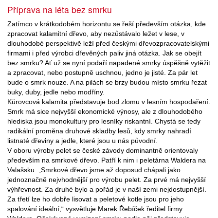
Příprava na léta bez smrku
Zatímco v krátkodobém horizontu se řeší především otázka, kde
zpracovat kalamitní dřevo, aby nezůstávalo ležet v lese, v
dlouhodobé perspektivě leží před českými dřevozpracovatelskými
firmami i před výrobci dřevěných paliv jiná otázka. Jak se obejít
bez smrku? Ať už se nyní podaří napadené smrky úspěšně vytěžit
a zpracovat, nebo postupně uschnou, jedno je jisté. Za pár let
bude o smrk nouze. A na pilách se brzy budou místo smrku řezat
buky, duby, jedle nebo modříny.
Kůrovcová kalamita představuje bod zlomu v lesním hospodaření.
Smrk má sice nejvyšší ekonomické výnosy, ale z dlouhodobého
hlediska jsou monokultury pro lesníky riskantní. Chystá se tedy
radikální proměna druhové skladby lesů, kdy smrky nahradí
listnaté dřeviny a jedle, které jsou u nás původní.
V oboru výroby pelet se české závody dominantně orientovaly
především na smrkové dřevo. Patří k nim i peletárna Waldera na
Valašsku. „Smrkové dřevo jsme až doposud chápali jako
jednoznačně nejvhodnější pro výrobu pelet. Za prvé má nejvyšší
výhřevnost. Za druhé bylo a pořád je v naší zemi nejdostupnější.
Za třetí lze ho dobře lisovat a peletové kotle jsou pro jeho
spalování ideální,“ vysvětluje Marek Řebíček ředitel firmy