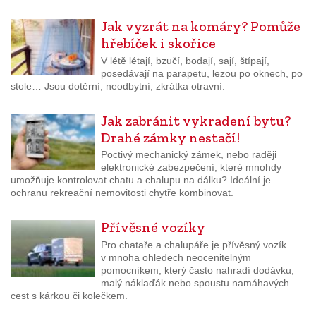
Jak vyzrát na komáry? Pomůže
hřebíček i skořice
V létě létají, bzučí, bodají, sají, štípají,
posedávají na parapetu, lezou po oknech, po
stole… Jsou dotěrní, neodbytní, zkrátka otravní.
Jak zabránit vykradení bytu?
Drahé zámky nestačí!
Poctivý mechanický zámek, nebo raději
elektronické zabezpečení, které mnohdy
umožňuje kontrolovat chatu a chalupu na dálku? Ideální je
ochranu rekreační nemovitosti chytře kombinovat.
Přívěsné vozíky
Pro chataře a chalupáře je přívěsný vozík
v mnoha ohledech neocenitelným
pomocníkem, který často nahradí dodávku,
malý náklaďák nebo spoustu namáhavých
cest s kárkou či kolečkem.