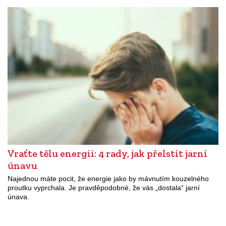
Vraťte tělu energii: 4 rady, jak přelstít jarní
únavu
Najednou máte pocit, že energie jako by mávnutím kouzelného
proutku vyprchala. Je pravděpodobné, že vás „dostala“ jarní
únava.