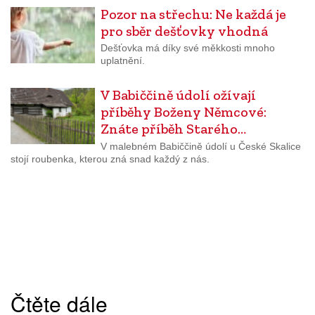
Pozor na střechu: Ne každá je
pro sběr dešťovky vhodná
Dešťovka má díky své měkkosti mnoho
uplatnění.
V Babiččině údolí ožívají
příběhy Boženy Němcové:
Znáte příběh Starého…
V malebném Babiččině údolí u České Skalice
stojí roubenka, kterou zná snad každý z nás.
Čtěte dále