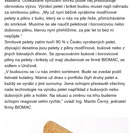
Waldera. Očekávané vymizení smrku podle něj představuje
obrovskou výzvu. Výrobci pelet i briket budou muset najít náhradu
za smrkovou pilinu. „My už nyní běžně vyrábíme modřínové
pelety a pilinu z buku, který se u nás na pile řeže, přimícháváme
do smrkové. Musíme se ale naučit peletovat i borovicovou nebo
dubovou pilinu, kterou nyní přehlížíme, za pár let to bez ní
nepůjde.“
Smrkové pelety zatím tvoří 90 % v Česku vyrobených pelet,
zbývající desetina jsou pelety z piliny modřínové, bukové nebo z
jiných listnatých dřevin. Se zpracováním bukové i borovicové
piliny na pelety i brikety už mají zkušenosti ve firmě BIOMAC, se
sídlem v Uničově.
„V budoucnu se i u nás změní sortiment. Bude se zvedat podíl
listnaté kulatiny. Máme už dnes v portfoliu čtyři druhy pelet a
každý se vyrábí z jiné suroviny. Jsme schopni přestavět všechny
naše technologie na výrobu pelet například z bukových nebo
dubových pilin a hoblin. Na situaci a změnu na trhu budeme
schopni reagovat velmi rychle,“ uvádí Ing. Martin Černý, jednatel
firmy BIOMAC.