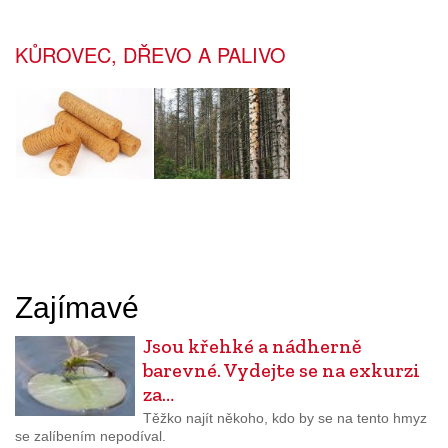
KŮROVEC, DŘEVO A PALIVO
Zajímavé
Jsou křehké a nádherně
barevné. Vydejte se na exkurzi
za…
Těžko najít někoho, kdo by se na tento hmyz
se zalíbením nepodíval.