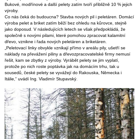
Bukové, modřínové a další pelety zatím tvoří přibližně 10 % jejich
výroby.
Co nás čeká do budoucna? Stavba nových pil i peletáren. Domácí
výroba pelet a briket zatím běží bez ohledu na kůrovce, stejně
jako doposud. V následujících letech se však předpokládá, že
společně s novými pilami, které pomohou zpracovat kalamitní
dřevo, vznikne i řada nových peletáren a briketáren.
„Peletovací linky obvykle vznikají přímo v areálu pily, ušetří se
náklady na převážení piliny a dřevozpracovatelské firmy nemusí
řešit, kam se zbytky z výroby. Vyrábět pelety se jim vyplatí,
protože po nich roste poptávka jak na domácím trhu, tak u
sousedů, české pelety se vyvážejí do Rakouska, Německa i
Itálie,“ uvádí Ing. Vladimír Stupavský.