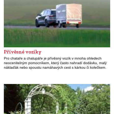
Přívěsné vozíky
Pro chataře a chalupáře je přívěsný vozík v mnoha ohledech
neocenitelným pomocníkem, který často nahradí dodávku, malý
náklaďák nebo spoustu namáhavých cest s kárkou či kolečkem.