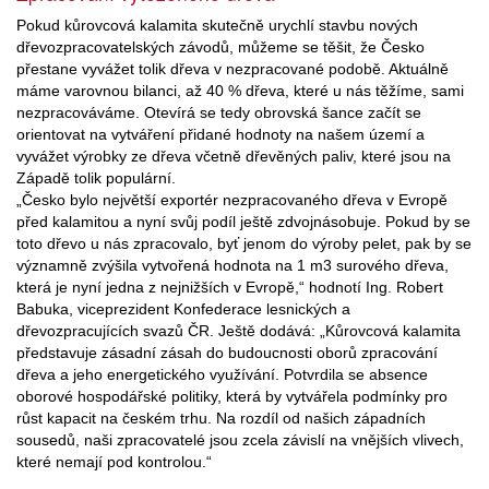
Pokud kůrovcová kalamita skutečně urychlí stavbu nových
dřevozpracovatelských závodů, můžeme se těšit, že Česko
přestane vyvážet tolik dřeva v nezpracované podobě. Aktuálně
máme varovnou bilanci, až 40 % dřeva, které u nás těžíme, sami
nezpracováváme. Otevírá se tedy obrovská šance začít se
orientovat na vytváření přidané hodnoty na našem území a
vyvážet výrobky ze dřeva včetně dřevěných paliv, které jsou na
Západě tolik populární.
„Česko bylo největší exportér nezpracovaného dřeva v Evropě
před kalamitou a nyní svůj podíl ještě zdvojnásobuje. Pokud by se
toto dřevo u nás zpracovalo, byť jenom do výroby pelet, pak by se
významně zvýšila vytvořená hodnota na 1 m3 surového dřeva,
která je nyní jedna z nejnižších v Evropě,“ hodnotí Ing. Robert
Babuka, viceprezident Konfederace lesnických a
dřevozpracujících svazů ČR. Ještě dodává: „Kůrovcová kalamita
představuje zásadní zásah do budoucnosti oborů zpracování
dřeva a jeho energetického využívání. Potvrdila se absence
oborové hospodářské politiky, která by vytvářela podmínky pro
růst kapacit na českém trhu. Na rozdíl od našich západních
sousedů, naši zpracovatelé jsou zcela závislí na vnějších vlivech,
které nemají pod kontrolou.“