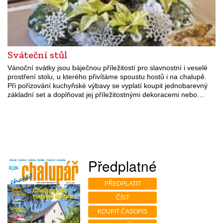
Sváteční stůl
Vánoční svátky jsou báječnou příležitostí pro slavnostní i veselé
prostření stolu, u kterého přivítáme spoustu hostů i na chalupě.
Při pořizování kuchyňské výbavy se vyplatí koupit jednobarevný
základní set a doplňovat jej příležitostnými dekoracemi nebo…
Předplatné
PŘEDPLATIT
ČÍST
KOUPIT ČASOPIS