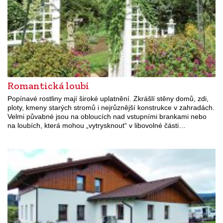
Romantická loubí
Popínavé rostliny mají široké uplatnění. Zkrášlí stěny domů, zdi,
ploty, kmeny starých stromů i nejrůznější konstrukce v zahradách.
Velmi půvabné jsou na obloucích nad vstupními brankami nebo
na loubích, která mohou „vytrysknout“ v libovolné části…