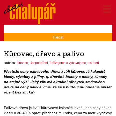
Hledat
Kůrovec, dřevo a palivo
Rubrika:
Finance
,
Hospodaření
,
Pořizujeme a vybavujeme
,
rss-feed
Přestože ceny palivového dřeva kvůli kůrovcové kalamitě
klesly, výrobky z piliny, tj. dřevěné brikety a pelety, zůstaly
na stejné výši. Jaký vliv má aktuální přebytek smrkového
dřeva na ceny paliv a víme, že se v budoucnu budeme muset
obejít bez smrku?
Palivové dřevo je kvůli kůrovcové kalamitě levné, jeho ceny někde
klesly o 30-40 % oproti předchozímu roku, cena za metr krychlový