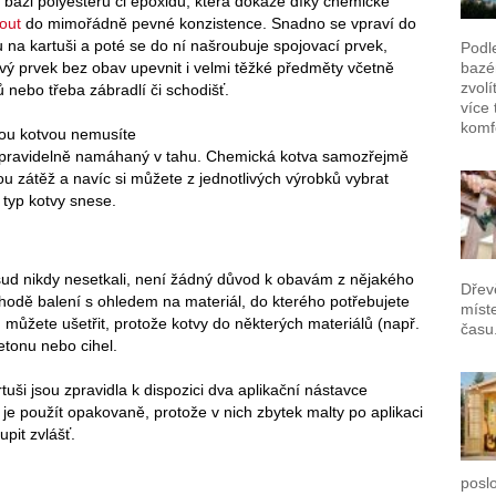
bázi polyesteru či epoxidu, která dokáže díky chemické
out
do mimořádně pevné konzistence. Snadno se vpraví do
u na kartuši a poté se do ní našroubuje spojovací prvek,
Podl
kový prvek bez obav upevnit i velmi těžké předměty včetně
bazén
zvolí
 nebo třeba zábradlí či schodišť.
více 
komf
kou kotvou nemusíte
oj pravidelně namáhaný v tahu. Chemická kotva samozřejmě
u zátěž a navíc si můžete z jednotlivých výrobků vybrat
ý typ kotvy snese.
osud nikdy nesetkali, není žádný důvod k obavám z nějakého
Dřev
chodě balení s ohledem na materiál, do kterého potřebujete
míst
ku můžete ušetřit, protože kotvy do některých materiálů (např.
času
etonu nebo cihel.
tuši jsou zpravidla k dispozici dva aplikační nástavce
 je použít opakovaně, protože v nich zbytek malty po aplikaci
pit zvlášť.
poslo