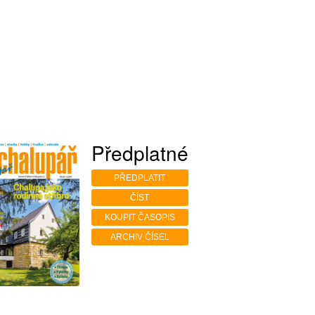
Předplatné
PŘEDPLATIT
ČÍST
KOUPIT ČASOPIS
ARCHIV ČÍSEL