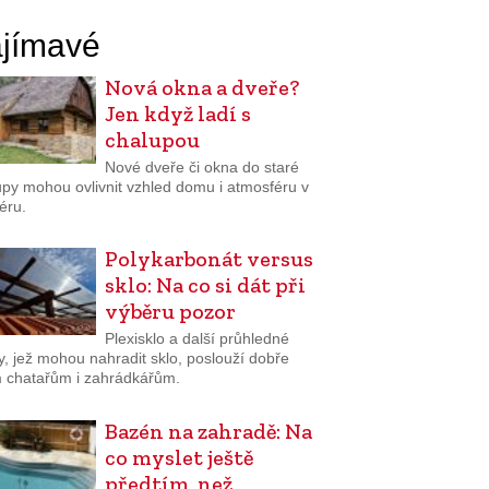
jímavé
Nová okna a dveře?
Jen když ladí s
chalupou
Nové dveře či okna do staré
upy mohou ovlivnit vzhled domu i atmosféru v
iéru.
Polykarbonát versus
sklo: Na co si dát při
výběru pozor
Plexisklo a další průhledné
y, jež mohou nahradit sklo, poslouží dobře
 chatařům i zahrádkářům.
Bazén na zahradě: Na
co myslet ještě
předtím, než