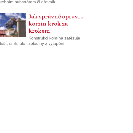
stebním substrátem či dřevník.
Jak správně opravit
komín krok za
krokem
Konstrukci komína zatěžuje
 déšť, sníh, ale i zplodiny z vytápění.