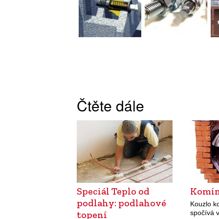
Čtěte dále
Speciál Teplo od
Komín
podlahy: podlahové
Kouzlo k
topení
spočívá 