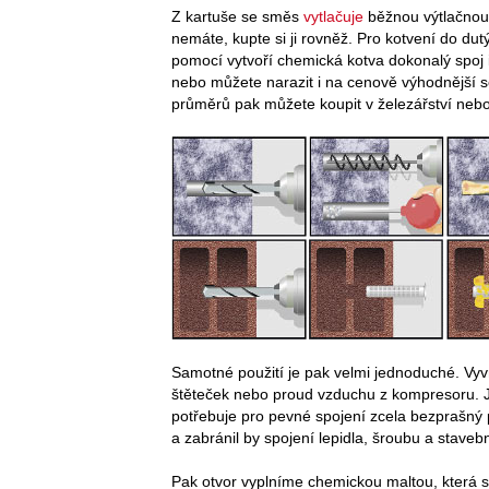
Z kartuše se směs
vytlačuje
běžnou výtlačnou p
nemáte, kupte si ji rovněž. Pro kotvení do dutý
pomocí vytvoří chemická kotva dokonalý spoj i
nebo můžete narazit i na cenově výhodnější se
průměrů pak můžete koupit v železářství neb
Samotné použití je pak velmi jednoduché. Vyvrt
štěteček nebo proud vzduchu z kompresoru. Je
potřebuje pro pevné spojení zcela bezprašný p
a zabránil by spojení lepidla, šroubu a staveb
Pak otvor vyplníme chemickou maltou, která s