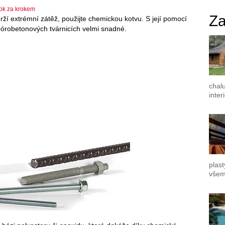
ok za krokem
Za
ydrží extrémní zátěž, použijte chemickou kotvu. S její pomocí
 pórobetonových tvárnicích velmi snadné.
chal
inter
plast
všem