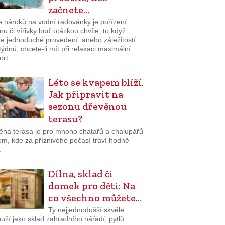
začnete…
e nároků na vodní radovánky je pořízení
u či vířivky buď otázkou chvíle, to když
te jednoduché provedení, anebo záležitostí
týdnů, chcete-li mít při relaxaci maximální
ort.
Léto se kvapem blíží.
Jak připravit na
sezonu dřevěnou
terasu?
ěná terasa je pro mnoho chatařů a chalupářů
em, kde za příznivého počasí tráví hodně
.
Dílna, sklad či
domek pro děti: Na
co všechno můžete…
Ty nejjednodušší skvěle
uží jako sklad zahradního nářadí, pytlů