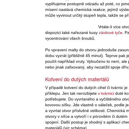
vyplňujeme postupně odzadu až poté, co jsme n
mísení nastává chemická reakce, jejímž vý
může vyvinout určitý stupeň tepla, takže se p
Vrtáte-li více ot
dispozici také nařezané kusy
závitové tyče
. P
vycentrování všech šroubů.
Po vpravení malty do otvoru jednoduše zasune
dobu vyzrát (přibližně 45 minut). Teprve pak 
použít například vruty. Vyloučeno to není, a
nebo jinak zafixovaný, aby nezatížil spoje dřív
Kotvení do dutých materiálů
V případě kotvení do dutých cihel či tvárnic je 
příklepu. Jen tak nerozbijete
v tvárnici
duté ko
potřebujete. Do vyvrtaného a vyčištěného otv
kovovou síťku. Jde vlastně o váleček, podle je
a vyvrtat otvor příslušné velikosti. Chemická m
otvory v síťce a vytvoří i v pórovitém či duté
spojení. Další postup je shodný s aplikací c
materiálů (viz schéma).