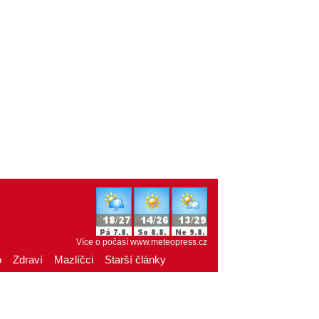
Více o počasí
www.meteopress.cz
o
Zdraví
Mazlíčci
Starší články