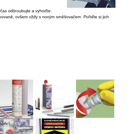
včas odšroubujte a vyhoďte.
pakovaně, ovšem vždy s novým směšovačem. Pořiďte si jich