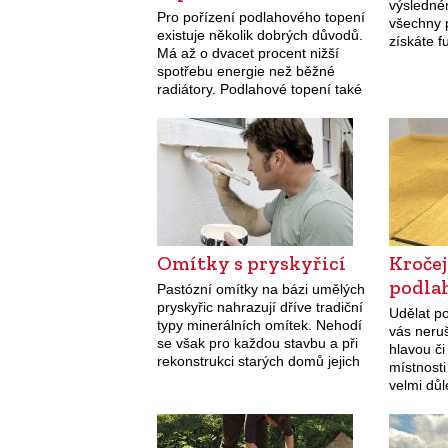
výsledném
Pro pořízení podlahového topení
všechny 
existuje několik dobrých důvodů.
získáte f
Má až o dvacet procent nižší
pěkný ko
spotřebu energie než běžné
stavby n
radiátory. Podlahové topení také
obvykle 
dokáže vytápět interiér
toho stáv
rovnoměrně a nevíří prach.
požadav
Výhodu rovnoměrného vytápění
místností zdůrazňují zastánci…
Omítky s pryskyřicí
Kročej
podla
Pastózní omítky na bázi umělých
pryskyřic nahrazují dříve tradiční
Udělat p
typy minerálních omítek. Nehodí
vás neruš
se však pro každou stavbu a při
hlavou či
rekonstrukci starých domů jejich
místnosti
použití pečlivě zvažte. Dříve
velmi důl
rozšířené minerální omítky v
nepodceň
současné době nahrazují…