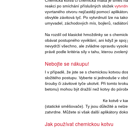
Chemická kotva či chemická malta je směs na 
reakci po smíchání příslušných složek
vytvrdn
vyvrtaného otvoru nejčastěji pomocí aplikátor
obvykle závitová tyč. Po vytvrdnutí lze na ta
umyvadel, záchodových mís, bojlerů, radiátorů
Na rozdíl od klasické hmoždinky se s chemic
obávat postupného vyviklání, ani když je sp
nevydrží všechno, ale zvládne opravdu vysoko
právě podle kritéria síly v tahu, kterou zvolen
Nebojte se nákupu!
I v případě, že jste se s chemickou kotvou d
složitého postupu. Vyberte si jednoduše v ob
šrouby či závitové tyče ukotvit. Při tomto kro
betonu) mohou být dražší než kotvy do pórob
Ke kotvě v kar
(statické směšovače). Ty jsou důležité a nelze
zatvrdne. Můžete si však další aplikátory dokou
Jak používat chemickou kotvu