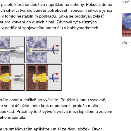
s pě
istolí, která se používá například na silikony. Pokud ji doma
ch cihel či tvárnic budete potřebovat i speciální sítko, s jehož
 v tomto nestabilním podkladu. Sítka se prodávají zvlášť
t pro kotvení do dutých cihel. Závitové tyče různých
o v oddělení spojovacího materiálu v hobbymarketech.
vítr,
áte otvor a pečlivě ho vyčistíte. Použijte k tomu vysavač,
 velmi důležité tento krok nepodcenit, protože malta
odklad. Prach by totiž vytvořil vrstvu mezi lepidlem a zdivem
ního materiálu.
e ve směšovacím aplikátoru mísí ze dvou složek. Otvor