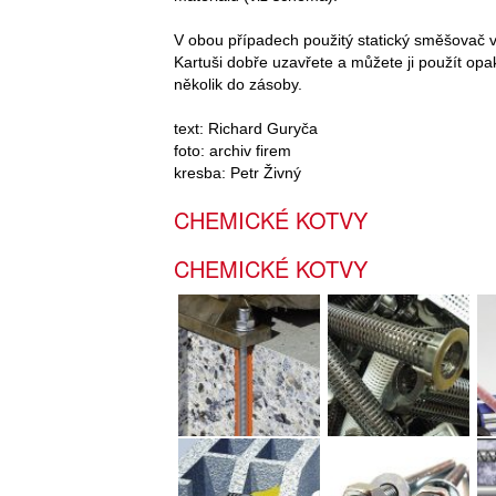
V obou případech použitý statický směšovač 
Kartuši dobře uzavřete a můžete ji použít o
několik do zásoby.
text: Richard Guryča
foto: archiv firem
kresba: Petr Živný
CHEMICKÉ KOTVY
CHEMICKÉ KOTVY