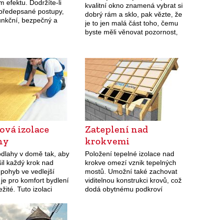
 efektu. Dodržíte-li
kvalitní okno znamená vybrat si
předepsané postupy,
dobrý rám a sklo, pak vězte, že
unkční, bezpečný a
je to jen malá část toho, čemu
mín. Před nutnost
byste měli věnovat pozornost,
ového komína vás
aby vaše okna fungovala
postaví buď špatný stav
přesně…
ajícího, nebo nové
ky…
ová izolace
Zateplení nad
hy
krokvemi
odlahy v domě tak, aby
Položení tepelné izolace nad
il každý krok nad
krokve omezí vznik tepelných
 pohyb ve vedlejší
mostů. Umožní také zachovat
 je pro komfort bydlení
viditelnou konstrukci krovů, což
ežité. Tuto izolaci
dodá obytnému podkroví
te ani na chalupě.
jedinečnou atmosféru. Zateplení
střechy nad krokvemi
předpokládá sundání krytiny, což