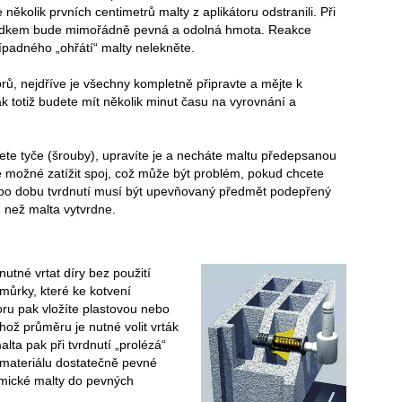
ěkolik prvních centimetrů malty z aplikátoru odstranili. Při
sledkem bude mimořádně pevná a odolná hmota. Reakce
řípadného „ohřátí“ malty nelekněte.
vorů, nejdříve je všechny kompletně připravte a mějte k
ak totiž budete mít několik minut času na vyrovnání a
te tyče (šrouby), upravíte je a necháte maltu předepsanou
je možné zatížit spoj, což může být problém, pokud chcete
le po dobu tvrdnutí musí být upevňovaný předmět podepřený
, než malta vytvrdne.
nutné vrtat díry bez použití
můrky, které ke kotvení
oru pak vložíte plastovou nebo
hož průměru je nutné volit vrták
alta pak při tvrdnutí „prolézá“
m materiálu dostatečně pevné
hemické malty do pevných