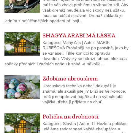
může vás zbavit problému s vlhnutím zdí. Aby
však drenáž neudělala víc škody než užitku,
musí se udělat správně. Drenáž základů je
jedním z nejúčinnějších opatření při boji…
SHAGYA ARABI MÁ LÁSKA
Kategorie: Volný čas | Autor: MARIE
RUBEŠOVÁ Prohánějí se po pastvině, jako by
se vznášeli. Tihle koníčci to opravdu
dovedou. Vždycky se odrazí, ohnou hlezna a
spěnky předních i zadních nohou k sobě -a několik…
Zdobíme ubrouskem
Ubrousková technika neboli dekupáž je
známá, ale zkusili jste ji? Blíží se Velikonoce,
proč ji neaplikovat například na vyfouknutá
vajíčka, třeba jí přijdete na chuť.
Polička na drobnosti
Kategorie: Stavba | Autor: IT Hezkou poličkou
uděláme radost snad každé chalupářce a