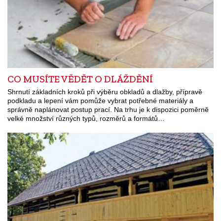
CO MUSÍTE VĚDĚT O DLÁŽDĚNÍ
Shrnutí základních kroků při výběru obkladů a dlažby, přípravě
podkladu a lepení vám pomůže vybrat potřebné materiály a
správně naplánovat postup prací. Na trhu je k dispozici poměrně
velké množství různých typů, rozměrů a formátů…