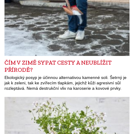
ČÍM V ZIMĚ SYPAT CESTY A NEUBLÍŽIT
PŘÍRODĚ?
Ekologický posyp je účinnou alternativou kamenné soli. Šetrný je
jak k zeleni, tak ke zvířecím tlapkám, jejichž kůži agresivní sůl
rozleptává. Nemá destrukční vliv na karoserie a kovové prvky.