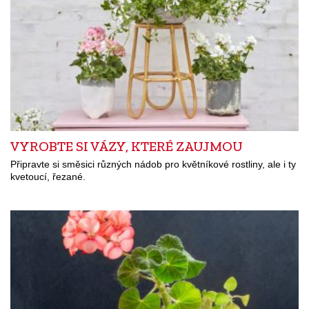
VYROBTE SI VÁZY, KTERÉ ZAUJMOU
Připravte si směsici různých nádob pro květníkové rostliny, ale i ty
kvetoucí, řezané.