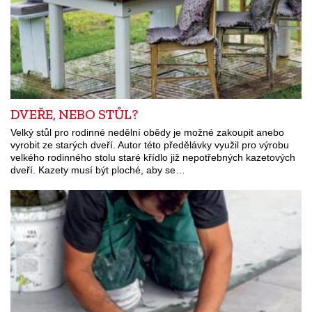
DVEŘE, NEBO STŮL?
Velký stůl pro rodinné nedělní obědy je možné zakoupit anebo
vyrobit ze starých dveří. Autor této předělávky využil pro výrobu
velkého rodinného stolu staré křídlo již nepotřebných kazetových
dveří. Kazety musí být ploché, aby se…