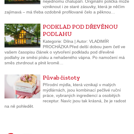
nejednomu chalupáři. Originální polička může
vzniknout i ze staré zásuvky, která je něčím
zajímavá – má třeba ozdobně profilované čelo a pěknou…
PODKLAD POD DŘEVĚNOU
PODLAHU
Kategorie: Dílna | Autor: VLADIMÍR
PROCHÁZKA Před delší dobou jsem četl ve
vašem časopisu článek o vytvoření podkladu pod dřevěné
podlahy ze směsi písku a nehašeného vápna. Po namočení má
směs ztvrdnout a plnit kromě…
Půvab čistoty
Přírodní mýdla, která vznikají v malých
mýdlárnách, jsou kombinací pečlivé ruční
práce, vybraných ingrediencí a osobitých
receptur. Navíc jsou tak krásná, že je radost
na ně pohledět.