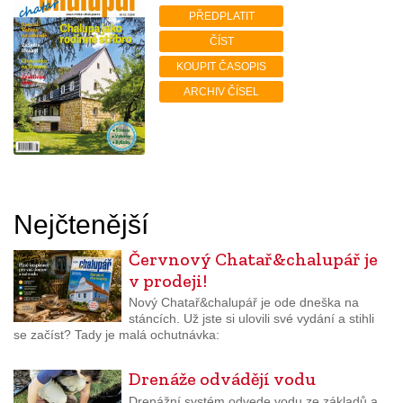
PŘEDPLATIT
ČÍST
KOUPIT ČASOPIS
ARCHIV ČÍSEL
Nejčtenější
Červnový Chatař&chalupář je
v prodeji!
Nový Chatař&chalupář je ode dneška na
stáncích. Už jste si ulovili své vydání a stihli
se začíst? Tady je malá ochutnávka:
Drenáže odvádějí vodu
Drenážní systém odvede vodu ze základů a