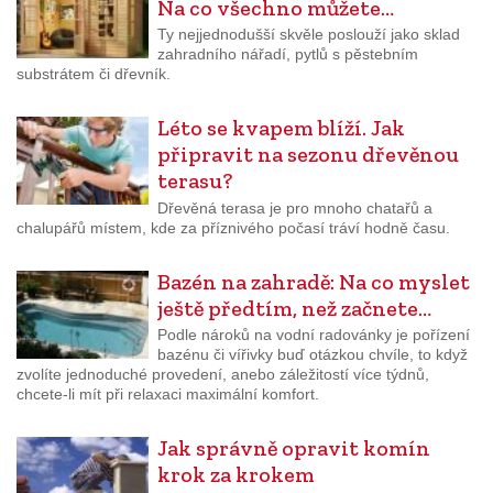
Na co všechno můžete…
Ty nejjednodušší skvěle poslouží jako sklad
zahradního nářadí, pytlů s pěstebním
substrátem či dřevník.
Léto se kvapem blíží. Jak
připravit na sezonu dřevěnou
terasu?
Dřevěná terasa je pro mnoho chatařů a
chalupářů místem, kde za příznivého počasí tráví hodně času.
Bazén na zahradě: Na co myslet
ještě předtím, než začnete…
Podle nároků na vodní radovánky je pořízení
bazénu či vířivky buď otázkou chvíle, to když
zvolíte jednoduché provedení, anebo záležitostí více týdnů,
chcete-li mít při relaxaci maximální komfort.
Jak správně opravit komín
krok za krokem