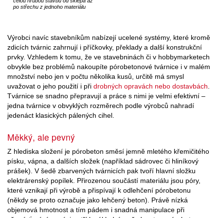
celou hrubou stavbu od sklepa až
po střechu z jednoho materiálu
Výrobci navíc stavebníkům nabízejí ucelené systémy, které kromě
zdicích tvárnic zahrnují i příčkovky, překlady a další konstrukční
prvky. Vzhledem k tomu, že ve stavebninách či v hobbymarketech
obvykle bez problémů nakoupíte pórobetonové tvárnice i v malém
množství nebo jen v počtu několika kusů, určitě má smysl
uvažovat o jeho použití i při
drobných opravách nebo dostavbách
.
Tvárnice se snadno přepravují a práce s nimi je velmi efektivní –
jedna tvárnice v obvyklých rozměrech podle výrobců nahradí
jedenáct klasických pálených cihel.
Měkký, ale pevný
Z hlediska složení je pórobeton směsí jemně mletého křemičitého
písku, vápna, a dalších složek (například sádrovec či hliníkový
prášek). V šedě zbarvených tvárnicích pak tvoří hlavní složku
elektrárenský popílek. Přirozenou součástí materiálu jsou póry,
které vznikají při výrobě a přispívají k odlehčení pórobetonu
(někdy se proto označuje jako lehčený beton). Právě nízká
objemová hmotnost a tím pádem i snadná manipulace při