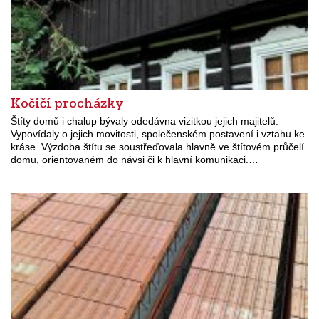
Kočičí procházky
Štíty domů i chalup bývaly odedávna vizitkou jejich majitelů.
Vypovídaly o jejich movitosti, společenském postavení i vztahu ke
kráse. Výzdoba štítu se soustřeďovala hlavně ve štítovém průčelí
domu, orientovaném do návsi či k hlavní komunikaci.…