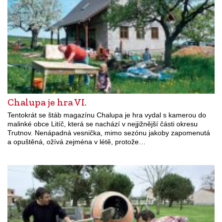
Chalupa je hra VI.
Tentokrát se štáb magazínu Chalupa je hra vydal s kamerou do
malinké obce Litíč, která se nachází v nejjižnější části okresu
Trutnov. Nenápadná vesnička, mimo sezónu jakoby zapomenutá
a opuštěná, ožívá zejména v létě, protože…