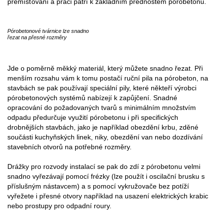
přemísťování a práci patří k základním přednostem pórobetonu.
Pórobetonové tvárnice lze snadno
řezat na přesné rozměry
Jde o poměrně měkký materiál, který můžete snadno řezat. Při
menším rozsahu vám k tomu postačí ruční pila na pórobeton, na
stavbách se pak používají speciální pily, které někteří výrobci
pórobetonových systémů nabízejí k zapůjčení. Snadné
opracování do požadovaných tvarů s minimálním množstvím
odpadu předurčuje využití pórobetonu i při specifických
drobnějších stavbách, jako je například obezdění krbu, zděné
součásti kuchyňských linek, niky, obezdění van nebo dozdívání
stavebních otvorů na potřebné rozměry.
Drážky pro rozvody instalací se pak do zdí z pórobetonu velmi
snadno vyřezávají pomocí frézky (lze použít i oscilační brusku s
příslušným nástavcem) a s pomocí vykružovače bez potíží
vyřežete i přesné otvory například na usazení elektrických krabic
nebo prostupy pro odpadní roury.