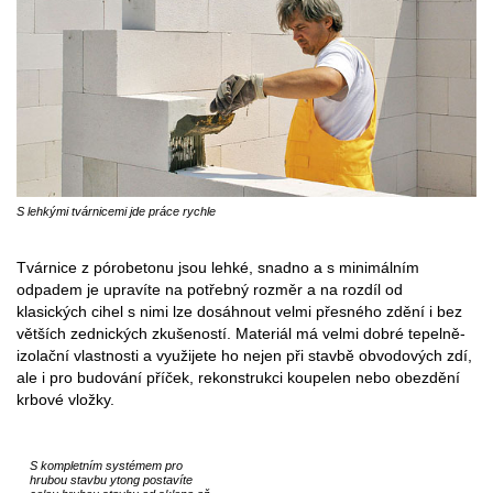
S lehkými tvárnicemi jde práce rychle
Tvárnice z pórobetonu jsou lehké, snadno a s minimálním
odpadem je upravíte na potřebný rozměr a na rozdíl od
klasických cihel s nimi lze dosáhnout velmi přesného zdění i bez
větších zednických zkušeností. Materiál má velmi dobré tepelně-
izolační vlastnosti a využijete ho nejen při stavbě obvodových zdí,
ale i pro budování příček, rekonstrukci koupelen nebo obezdění
krbové vložky.
S kompletním systémem pro
hrubou stavbu ytong postavíte