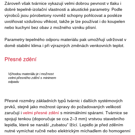
Zároveň však tvárnice vykazují velmi dobrou pevnost v tlaku i
dobré tepelně-izolační vlastnosti a akustické parametry. Podle
výrobců jsou pórobetony rovněž schopny pohlcovat a posléze
uvolňovat vzdušnou vlhkost, takže je lze používat i do koupelen
nebo kuchyní bez obav z možného vzniku plísní.
Parametry tepelného odporu materiálu pak umožňují udržovat v
domě stabilní klima i při výrazných změnách venkovních teplot.
Přesné zdění
Výhodou materiálu je i možnost
velmi přesného zdění s minimem
odpadu
Přesné rozměry základních typů tvárnic i dalších systémových
prvků, stejně jako možnost úpravy do požadovaných velikostí
zaručují i
velmi přesné zdění
s minimálními spárami. Tvárnice se
spojují tenkou (doporučuje se cca 2–3 mm) vrstvou stavebního
lepidla, které se nanáší „zubatou“ lžící. Lepidlo je před zděním
nutné vymíchat ručně nebo elektrickým míchadlem do homogenní