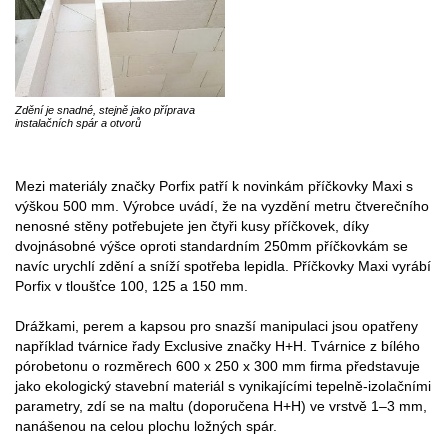
Zdění je snadné, stejně jako příprava
instalačních spár a otvorů
Mezi materiály značky Porfix patří k novinkám příčkovky Maxi s
výškou 500 mm. Výrobce uvádí, že na vyzdění metru čtverečního
nenosné stěny potřebujete jen čtyři kusy příčkovek, díky
dvojnásobné výšce oproti standardním 250mm příčkovkám se
navíc urychlí zdění a sníží spotřeba lepidla. Příčkovky Maxi vyrábí
Porfix v tloušťce 100, 125 a 150 mm.
Drážkami, perem a kapsou pro snazší manipulaci jsou opatřeny
například tvárnice řady Exclusive značky H+H. Tvárnice z bílého
pórobetonu o rozměrech 600 x 250 x 300 mm firma představuje
jako ekologický stavební materiál s vynikajícími tepelně-izolačními
parametry, zdí se na maltu (doporučena H+H) ve vrstvě 1–3 mm,
nanášenou na celou plochu ložných spár.