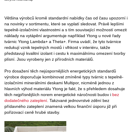
Většina výrobců kromě standardní nabídky čas od času upozorní i
na novinky v sortimentu, které se vyplatí sledovat. Právě lepšími
tepelně-izolačními vlastnostmi a s tím související možností omezit
náklady na vytápění argumentuje například Ytong u nové řady
tvárnic Ytong Lambda+ a Theta+. Firma uvádí, že tyto tvárnice
redukují vznik tepelných mostů i vlhkost v interiéru, takže
představují kvalitní izolant i cestu k maximálnímu omezení tvorby
plísní. Jsou vyrobeny jen z přírodních materiálů.
Pro dosažení těch nejúspornějších energetických standardů
výrobce doporučuje kombinovat zmíněné typy tvárnic s tepelně-
izolačními minerálními deskami Multipor, nicméně jednou z
hlavních výhod materiálu Ytong je fakt, že s přehledem dosahuje
těch nejpřísnějších norem energetické náročnosti budov i
bez
dodatečného zateplení
. Takzvané jednovrstvé zdění bez
přídavného zateplení znamená velkou finanční úsporu již při
pořizovací ceně hrubé stavby.