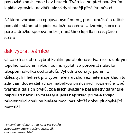
pastovité konzistence bez hrudek. Tvárnice se před natažením
lepidla zpravidla nevlhčí, ale vždy si raději přečtěte návod.
Některé tvárnice lze spojovat systémem „ pero–drážka“ a u těch
postačí natáhnout lepidlo na ložnou spáru. U tvárnic, které na
pero a drážku spojovat nelze, nanášíme lepidlo i na styčnou
spáru.
Jak vybrat tvárnice
Chcete-li si dobře vybrat kvalitní pórobetonové tvárnice s dobrými
tepelně-izolačními vlastnostmi, vyplatí se porovnat nabídku
alespoň několika dodavatelů. Výhodná cena je jedním z
důležitých hledisek pro výběr, ale v úvahu vezměte například i to,
zda vám dodavatel vyhoví nabídkou příslušných rozměrů a typů
tvárnic a dalších prvků, zda jejich uváděné parametry garantuje
například nezávislými testy a jestli například při déle trvající
rekonstrukci chalupy budete moci bez obtíží dokoupit chybějící
materiál.
Ucelené systémy pro stavbu lze využít i
způsobem, který tradiční materiály
obvykle neumožňují