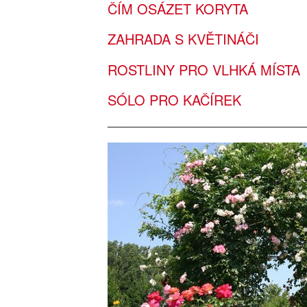
ČÍM OSÁZET KORYTA
ZAHRADA S KVĚTINÁČI
ROSTLINY PRO VLHKÁ MÍSTA
SÓLO PRO KAČÍREK
____________________________________