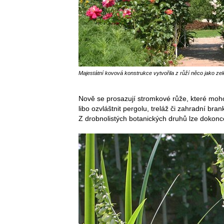
Majestátní kovová konstrukce vytvořila z růží něco jako zel
Nově se prosazují stromkové růže, které moho
libo ozvláštnit pergolu, treláž či zahradní br
Z drobnolistých botanických druhů lze dokonce