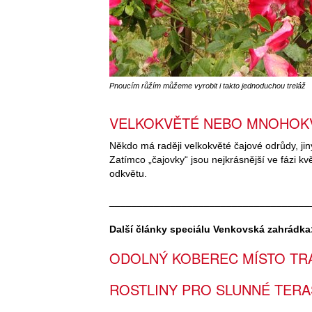
Pnoucím růžím můžeme vyrobit i takto jednoduchou treláž
VELKOKVĚTÉ NEBO MNOHOK
Někdo má raději velkokvěté čajové odrůdy, ji
Zatímco „čajovky“ jsou nejkrásnější ve fázi kv
odkvětu.
____________________________________
Další články speciálu Venkovská zahrádka
ODOLNÝ KOBEREC MÍSTO TR
ROSTLINY PRO SLUNNÉ TERA