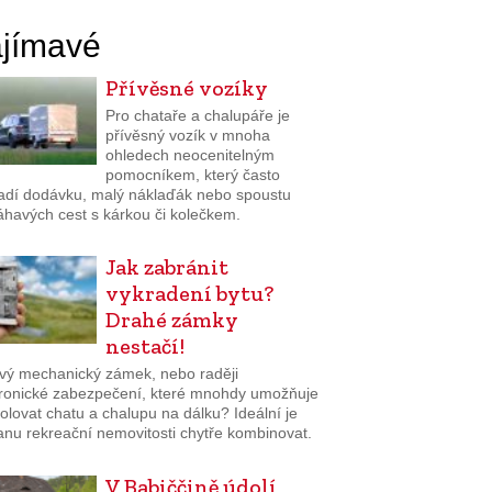
jímavé
Přívěsné vozíky
Pro chataře a chalupáře je
přívěsný vozík v mnoha
ohledech neocenitelným
pomocníkem, který často
adí dodávku, malý náklaďák nebo spoustu
havých cest s kárkou či kolečkem.
Jak zabránit
vykradení bytu?
Drahé zámky
nestačí!
ivý mechanický zámek, nebo raději
tronické zabezpečení, které mnohdy umožňuje
olovat chatu a chalupu na dálku? Ideální je
anu rekreační nemovitosti chytře kombinovat.
V Babiččině údolí