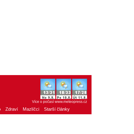
Více o počasí
www.meteopress.cz
o
Zdraví
Mazlíčci
Starší články