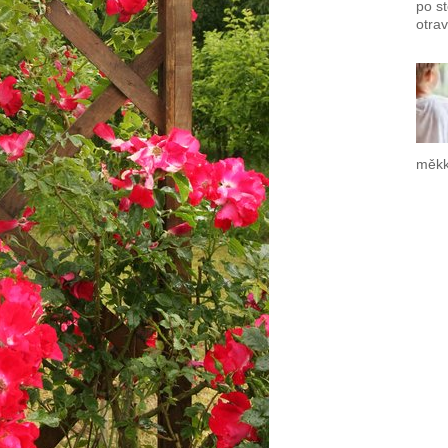
po s
otrav
měkk