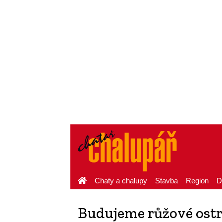
Chaty a chalupy
Stavba
Region
D
Budujeme růžové ost