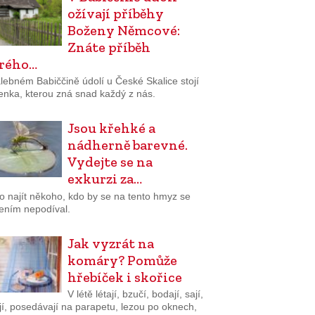
ožívají příběhy
Boženy Němcové:
Znáte příběh
rého…
lebném Babiččině údolí u České Skalice stojí
enka, kterou zná snad každý z nás.
Jsou křehké a
nádherně barevné.
Vydejte se na
exkurzi za…
o najít někoho, kdo by se na tento hmyz se
bením nepodíval.
Jak vyzrát na
komáry? Pomůže
hřebíček i skořice
V létě létají, bzučí, bodají, sají,
jí, posedávají na parapetu, lezou po oknech,