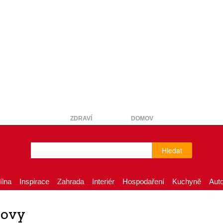
ZDRAVÍ
DOMOV
Hledat
ílna
Inspirace
Zahrada
Interiér
Hospodaření
Kuchyně
Aut
rovy