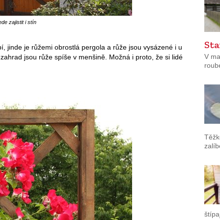
zajistit i stín
Sta
, jinde je růžemi obrostlá pergola a růže jsou vysázené i u
V ma
zahrad jsou růže spíše v menšině. Možná i proto, že si lidé
roub
Těžk
zalí
štípa