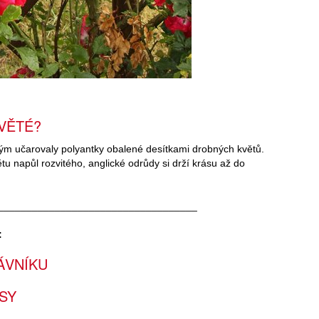
VĚTÉ?
ným učarovaly polyantky obalené desítkami drobných květů.
ětu napůl rozvitého, anglické odrůdy si drží krásu až do
___________________________________
:
ÁVNÍKU
SY