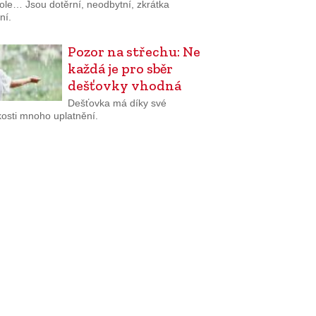
tole… Jsou dotěrní, neodbytní, zkrátka
ní.
Pozor na střechu: Ne
každá je pro sběr
dešťovky vhodná
Dešťovka má díky své
osti mnoho uplatnění.