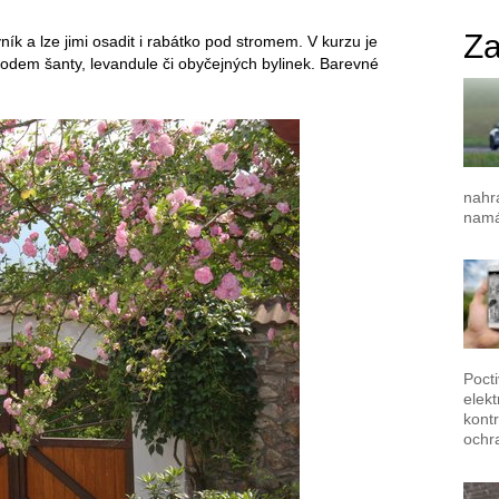
Za
ník a lze jimi osadit i rabátko pod stromem. V kurzu je
vodem šanty, levandule či obyčejných bylinek. Barevné
nahr
namá
Poct
elek
kontr
ochr