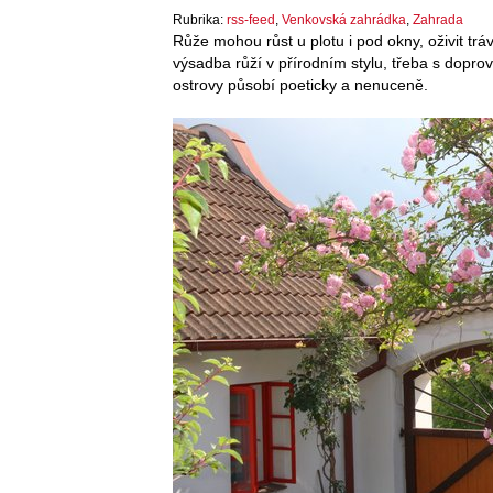
Rubrika:
rss-feed
,
Venkovská zahrádka
,
Zahrada
Růže mohou růst u plotu i pod okny, oživit tráv
výsadba růží v přírodním stylu, třeba s dopro
ostrovy působí poeticky a nenuceně.