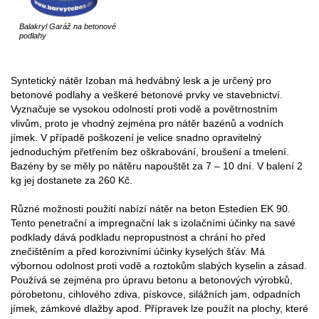
Balakryl Garáž na betonové
podlahy
Syntetický nátěr Izoban má hedvábný lesk a je určený pro
betonové podlahy a veškeré betonové prvky ve stavebnictví.
Vyznačuje se vysokou odolností proti vodě a povětrnostním
vlivům, proto je vhodný zejména pro nátěr bazénů a vodních
jímek. V případě poškození je velice snadno opravitelný
jednoduchým přetřením bez oškrabování, broušení a tmelení.
Bazény by se měly po nátěru napouštět za 7 – 10 dní. V balení 2
kg jej dostanete za 260 Kč.
Různé možnosti použití nabízí nátěr na beton Estedien EK 90.
Tento penetrační a impregnační lak s izolačními účinky na savé
podklady dává podkladu nepropustnost a chrání ho před
znečištěním a před korozivními účinky kyselých šťáv. Má
výbornou odolnost proti vodě a roztokům slabých kyselin a zásad.
Používá se zejména pro úpravu betonu a betonových výrobků,
pórobetonu, cihlového zdiva, pískovce, silážních jam, odpadních
jímek, zámkové dlažby apod. Přípravek lze použít na plochy, které