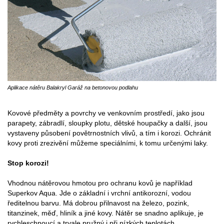
Aplikace nátěru Balakryl Garáž na betonovou podlahu
Kovové předměty a povrchy ve venkovním prostředí, jako jsou
parapety, zábradlí, sloupky plotu, dětské houpačky a další, jsou
vystaveny působení povětrnostních vlivů, a tím i korozi. Ochránit
kovy proti zrezivění můžeme speciálními, k tomu určenými laky.
Stop korozi!
Vhodnou nátěrovou hmotou pro ochranu kovů je například
Superkov Aqua. Jde o základní i vrchní antikorozní, vodou
ředitelnou barvu. Má dobrou přilnavost na železo, pozink,
titanzinek, měď, hliník a jiné kovy. Nátěr se snadno aplikuje, je
rychleschnoucí a trvale pružný i při nízkých teplotách.