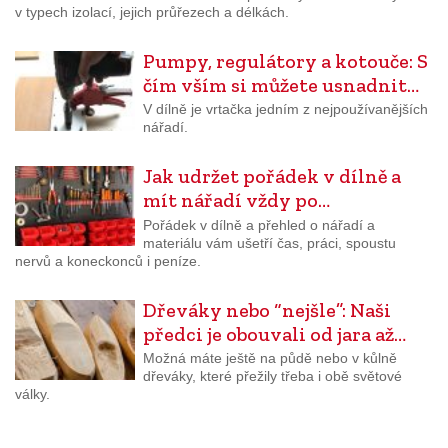
v typech izolací, jejich průřezech a délkách.
Pumpy, regulátory a kotouče: S
čím vším si můžete usnadnit…
V dílně je vrtačka jedním z nejpoužívanějších
nářadí.
Jak udržet pořádek v dílně a
mít nářadí vždy po…
Pořádek v dílně a přehled o nářadí a
materiálu vám ušetří čas, práci, spoustu
nervů a koneckonců i peníze.
Dřeváky nebo “nejšle”: Naši
předci je obouvali od jara až…
Možná máte ještě na půdě nebo v kůlně
dřeváky, které přežily třeba i obě světové
války.