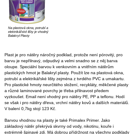
Na plastová okna, potrubí a
elektrikářské lišty je vhodný
Balakryl Plasty
Plast je pro nátěry náročný podklad, protože není pórovitý, pro
barvu je nepřilnavý, odpudivý a velmi snadno se z něj barva
oloupe. Speciální barvou k venkovním a vnitřním nátěrům
plastických hmot je Balakryl plasty. Použít lze na plastová okna,
potrubí a elektrikářské lišty zejména z tvrdého PVC a umakartu.
Pro plastické hmoty neurčitého složení, recykláty, měkčené plasty
a různé laminované povrchy je třeba přilnavost předem
vyzkoušet. Email není vhodný pro nátěry PE, PP a teflonu. Hodí
se však i pro nátěry dřeva, vrchní nátěry kovů a dalších materiálů.
V balení 0,7kg stojí 123 Kč.
Barvou vhodnou na plasty je také Primalex Primer. Jako
základový nátěr překrývá skvrny od vody, nikotinu, kouře i
extrémně špinavé zdi. Má dobrou přídržnost na všechny podklady