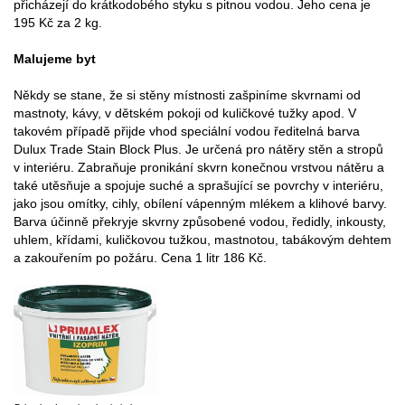
přicházejí do krátkodobého styku s pitnou vodou. Jeho cena je
195 Kč za 2 kg.
Malujeme byt
Někdy se stane, že si stěny místnosti zašpiníme skvrnami od
mastnoty, kávy, v dětském pokoji od kuličkové tužky apod. V
takovém případě přijde vhod speciální vodou ředitelná barva
Dulux Trade Stain Block Plus. Je určená pro nátěry stěn a stropů
v interiéru. Zabraňuje pronikání skvrn konečnou vrstvou nátěru a
také utěsňuje a spojuje suché a sprašující se povrchy v interiéru,
jako jsou omítky, cihly, obílení vápenným mlékem a klihové barvy.
Barva účinně překryje skvrny způsobené vodou, ředidly, inkousty,
uhlem, křídami, kuličkovou tužkou, mastnotou, tabákovým dehtem
a zakouřením po požáru. Cena 1 litr 186 Kč.