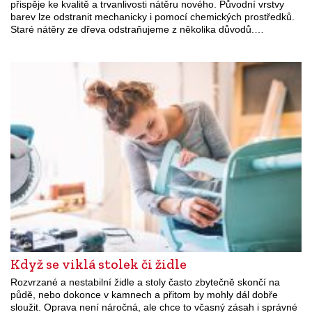
přispěje ke kvalitě a trvanlivosti nátěru nového. Původní vrstvy
barev lze odstranit mechanicky i pomocí chemických prostředků.
Staré nátěry ze dřeva odstraňujeme z několika důvodů.…
Když se viklá stolek či židle
Rozvrzané a nestabilní židle a stoly často zbytečně skončí na
půdě, nebo dokonce v kamnech a přitom by mohly dál dobře
sloužit. Oprava není náročná, ale chce to včasný zásah i správné