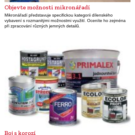
Objevte možnosti mikronářadí
Mikronářadí představuje specifickou kategorii dílenského
vybavení s rozmanitými možnostmi využití. Oceníte ho zejména
při zpracování různých jemných detailů.
Boj s korozí