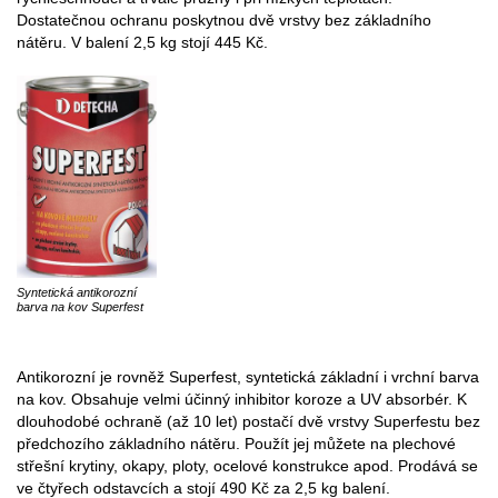
Dostatečnou ochranu poskytnou dvě vrstvy bez základního
nátěru. V balení 2,5 kg stojí 445 Kč.
Syntetická antikorozní
barva na kov Superfest
Antikorozní je rovněž Superfest, syntetická základní i vrchní barva
na kov. Obsahuje velmi účinný inhibitor koroze a UV absorbér. K
dlouhodobé ochraně (až 10 let) postačí dvě vrstvy Superfestu bez
předchozího základního nátěru. Použít jej můžete na plechové
střešní krytiny, okapy, ploty, ocelové konstrukce apod. Prodává se
ve čtyřech odstavcích a stojí 490 Kč za 2,5 kg balení.