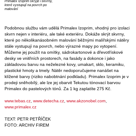
Primalex Izoprim skryje i skvrny,
které vystupují na povrch po
malování
Podobnou službu vám udělá Primalex Izoprim, vhodný pro izolaci
skvrn nejen v interiéru, ale také exteriéru. Dokáže skrýt skvrny,
které po několikanásobném malování běžnými malířskými nátěry
stále vystupují na povrch, nebo výrazné mapy po vytopení.
Můžeme jej použít na omítky, sádrokartonové a dřevotřískové
desky ve vnitřních prostorech, na fasády a dokonce i jako
základovou barvu na neželezné kovy, umakart, sklo, keramiku,
plastické hmoty a tmely. Nátěr nedoporučujeme nanášet na
klížené barvy (riziko nabobtnání podkladu). Primalex Izoprim je v
prodeji sněhobílý, ale lze jej obarvit Tekutou tónovací barvou
Primalex do pastelových tónů. Za 1 kg zaplatíte 275 Kč.
www.tebas.cz
,
www.detecha.cz
,
www.akzonobel.com
,
www.primalex.cz
TEXT: PETR PETŘÍČEK
FOTO: ARCHIV FIREM