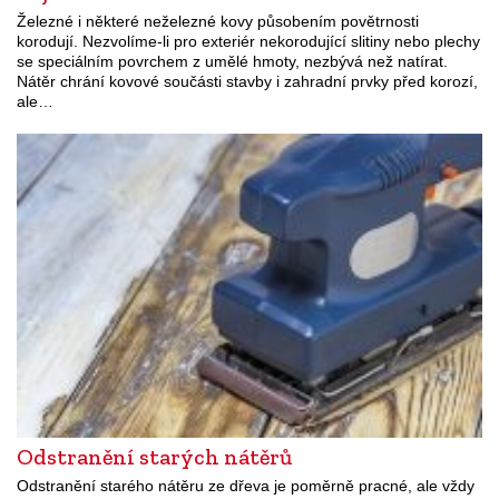
Železné i některé neželezné kovy působením povětrnosti
korodují. Nezvolíme-li pro exteriér nekorodující slitiny nebo plechy
se speciálním povrchem z umělé hmoty, nezbývá než natírat.
Nátěr chrání kovové součásti stavby i zahradní prvky před korozí,
ale…
Odstranění starých nátěrů
Odstranění starého nátěru ze dřeva je poměrně pracné, ale vždy