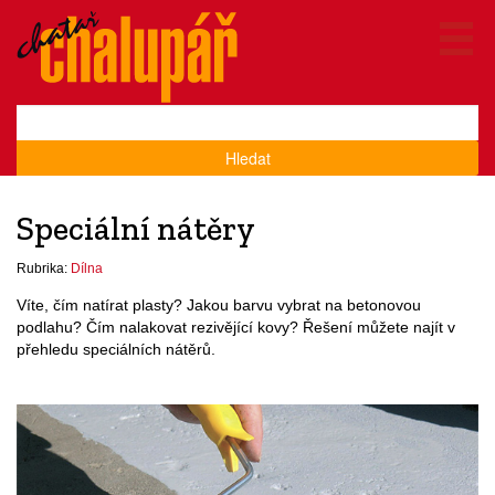
Hledat
Speciální nátěry
Rubrika:
Dílna
Víte, čím natírat plasty? Jakou barvu vybrat na betonovou
podlahu? Čím nalakovat rezivějící kovy? Řešení můžete najít v
přehledu speciálních nátěrů.