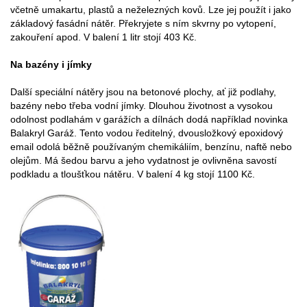
včetně umakartu, plastů a neželezných kovů. Lze jej použít i jako
základový fasádní nátěr. Překryjete s ním skvrny po vytopení,
zakouření apod. V balení 1 litr stojí 403 Kč.
Na bazény i jímky
Další speciální nátěry jsou na betonové plochy, ať již podlahy,
bazény nebo třeba vodní jímky. Dlouhou životnost a vysokou
odolnost podlahám v garážích a dílnách dodá například novinka
Balakryl Garáž. Tento vodou ředitelný, dvousložkový epoxidový
email odolá běžně používaným chemikáliím, benzínu, naftě nebo
olejům. Má šedou barvu a jeho vydatnost je ovlivněna savostí
podkladu a tloušťkou nátěru. V balení 4 kg stojí 1100 Kč.