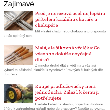
Zajímavé
Proč je nerezová ocel nejlepším
přítelem každého chataře a
chalupáře
Mít vlastní chatu nebo chalupu je pro spoustu
z nás splněný sen.
Malá, ale šikovná věcička: Co
všechno dokáže obyčejné
dláto?
Z mnoha druhů dlát si většina z vás asi
vybaví ta základní, sloužící k vysekávání rovných či kulatých děr
do dřeva.
Koupě prodlužovačky není
jednoduchá: Záleží, k čemu ji
potřebujete
Hledáte kabel na stavbu, případně vhodnou
šňůru k zahradnímu nářadí nebo do pracovny? Naučte se vyznat