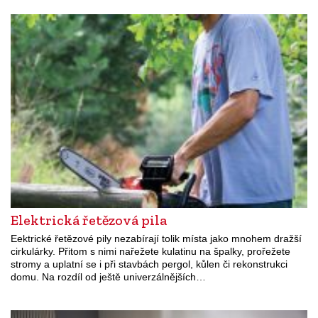
Elektrická řetězová pila
Eektrické řetězové pily nezabírají tolik místa jako mnohem dražší
cirkulárky. Přitom s nimi nařežete kulatinu na špalky, prořežete
stromy a uplatní se i při stavbách pergol, kůlen či rekonstrukci
domu. Na rozdíl od ještě univerzálnějších…