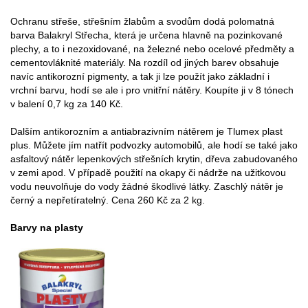
Ochranu střeše, střešním žlabům a svodům dodá polomatná
barva Balakryl Střecha, která je určena hlavně na pozinkované
plechy, a to i nezoxidované, na železné nebo ocelové předměty a
cementovláknité materiály. Na rozdíl od jiných barev obsahuje
navíc antikorozní pigmenty, a tak ji lze použít jako základní i
vrchní barvu, hodí se ale i pro vnitřní nátěry. Koupíte ji v 8 tónech
v balení 0,7 kg za 140 Kč.
Dalším antikorozním a antiabrazivním nátěrem je Tlumex plast
plus. Můžete jím natřít podvozky automobilů, ale hodí se také jako
asfaltový nátěr lepenkových střešních krytin, dřeva zabudovaného
v zemi apod. V případě použití na okapy či nádrže na užitkovou
vodu neuvolňuje do vody žádné škodlivé látky. Zaschlý nátěr je
černý a nepřetíratelný. Cena 260 Kč za 2 kg.
Barvy na plasty