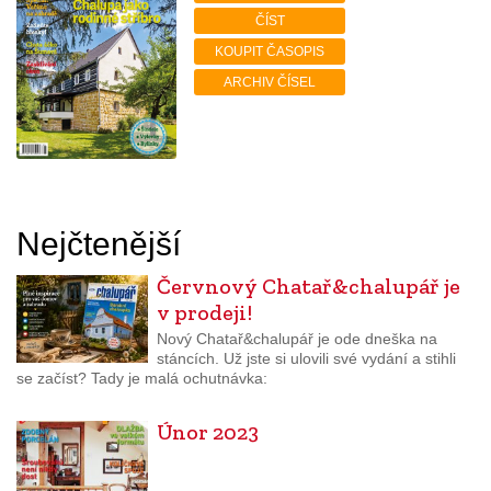
ČÍST
KOUPIT ČASOPIS
ARCHIV ČÍSEL
Nejčtenější
Červnový Chatař&chalupář je
v prodeji!
Nový Chatař&chalupář je ode dneška na
stáncích. Už jste si ulovili své vydání a stihli
se začíst? Tady je malá ochutnávka:
Únor 2023