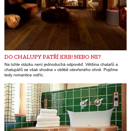
DO CHALUPY PATŘÍ KRB! NEBO NE?
Na tuhle otázku není jednoduchá odpověď. Většina chatařů a
chalupářů se však shodne v oblibě otevřeného ohně. Pojďme
tedy romantice vstříc.