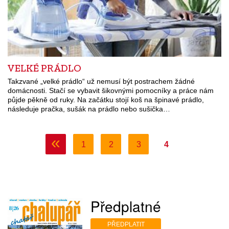
VELKÉ PRÁDLO
Takzvané „velké prádlo“ už nemusí být postrachem žádné
domácnosti. Stačí se vybavit šikovnými pomocníky a práce nám
půjde pěkně od ruky. Na začátku stojí koš na špinavé prádlo,
následuje pračka, sušák na prádlo nebo sušička…
«
1
2
3
4
Předplatné
PŘEDPLATIT