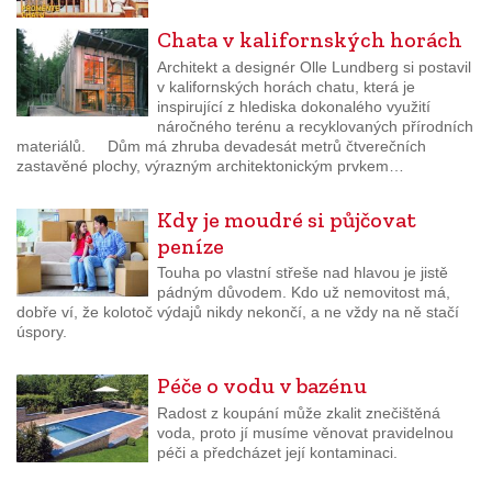
Chata v kalifornských horách
Architekt a designér Olle Lundberg si postavil
v kalifornských horách chatu, která je
inspirující z hlediska dokonalého využití
náročného terénu a recyklovaných přírodních
materiálů. Dům má zhruba devadesát metrů čtverečních
zastavěné plochy, výrazným architektonickým prvkem…
Kdy je moudré si půjčovat
peníze
Touha po vlastní střeše nad hlavou je jistě
pádným důvodem. Kdo už nemovitost má,
dobře ví, že kolotoč výdajů nikdy nekončí, a ne vždy na ně stačí
úspory.
Péče o vodu v bazénu
Radost z koupání může zkalit znečištěná
voda, proto jí musíme věnovat pravidelnou
péči a předcházet její kontaminaci.