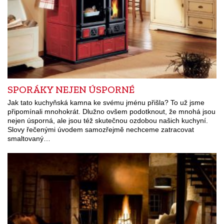
SPORÁKY NEJEN ÚSPORNÉ
Jak tato kuchyňská kamna ke svému jménu přišla? To už jsme
připomínali mnohokrát. Dlužno ovšem podotknout, že mnohá jsou
nejen úsporná, ale jsou též skutečnou ozdobou našich kuchyní.
Slovy řečenými úvodem samozřejmě nechceme zatracovat
smaltovaný…