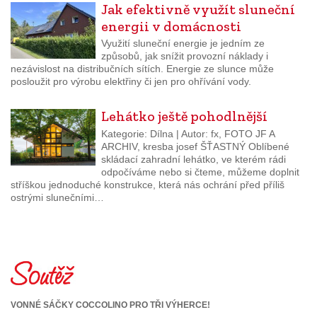
Jak efektivně využít sluneční
energii v domácnosti
Využití sluneční energie je jedním ze
způsobů, jak snížit provozní náklady i
nezávislost na distribučních sítích. Energie ze slunce může
posloužit pro výrobu elektřiny či jen pro ohřívání vody.
Lehátko ještě pohodlnější
Kategorie: Dílna | Autor: fx, FOTO JF A
ARCHIV, kresba josef ŠŤASTNÝ Oblíbené
skládací zahradní lehátko, ve kterém rádi
odpočíváme nebo si čteme, můžeme doplnit
stříškou jednoduché konstrukce, která nás ochrání před příliš
ostrými slunečními…
VONNÉ SÁČKY COCCOLINO PRO TŘI VÝHERCE!