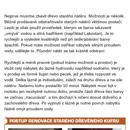
Nejprve musíme zbavit dřevo starého nátěru. Možností je několik.
Běžně prodávané odstraňovače starých nátěrů většinou postačí.
Lepší je však použít prostředek, kterým se barva takzvaně
„umývá“ vodou a stírá hadříkem (například Lakostan). Je to
rychlejší a výsledek kvalitnější než při seškrabávání barvy
špachtlí. Pokud máte možnost ostříkat nábytek silným proudem
vody, udělejte to. Původní nátěr se tak krásně odstraní.
Rychlejší a méně pracné (pokud máme možnost a prostor) je
vložit celý nábytek do lázně hydroxidu například sodného, který je
v prodeji ve formě šupin nebo pecek, jež je třeba rozpustit ve
vodě. Délka lázně je individuální, záleží na druhu dřeva a na síle
nátěru. Našemu kufru postačilo 10 minut. Nábytek musí být v
roztoku jen nezbytně nutnou dobu, protože části dřeva bez barvy
se začnou „nacucávat“, a tím dochází k ničení dosud dobrého a
zachovalého dřeva. Po vyjmutí z lázně je nutné povrch nábytku
řádně omýt proudem vody.