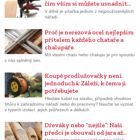
čím vším si můžete usnadnit…
V dílně je vrtačka jedním z nejpoužívanějších
nářadí.
Proč je nerezová ocel nejlepším
přítelem každého chataře a
chalupáře
Mít vlastní chatu nebo chalupu je pro spoustu
z nás splněný sen.
Koupě prodlužovačky není
jednoduchá: Záleží, k čemu ji
potřebujete
Hledáte kabel na stavbu, případně vhodnou
šňůru k zahradnímu nářadí nebo do pracovny? Naučte se vyznat
v typech izolací, jejich průřezech a délkách.
Dřeváky nebo “nejšle”: Naši
předci je obouvali od jara až…