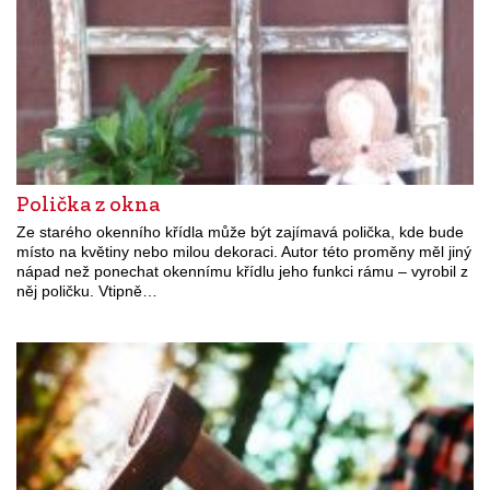
Polička z okna
Ze starého okenního křídla může být zajímavá polička, kde bude
místo na květiny nebo milou dekoraci. Autor této proměny měl jiný
nápad než ponechat okennímu křídlu jeho funkci rámu – vyrobil z
něj poličku. Vtipně…