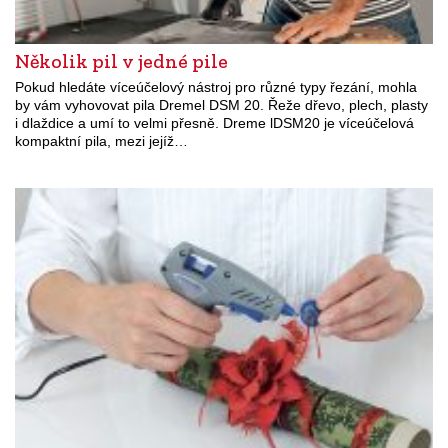
Několik pil v jedné pile
Pokud hledáte víceúčelový nástroj pro různé typy řezání, mohla
by vám vyhovovat pila Dremel DSM 20. Řeže dřevo, plech, plasty
i dlaždice a umí to velmi přesně. Dreme lDSM20 je víceúčelová
kompaktní pila, mezi jejíž…