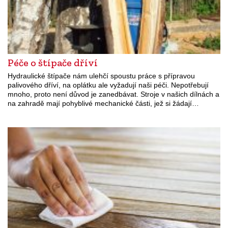
Péče o štípače dříví
Hydraulické štípače nám ulehčí spoustu práce s přípravou
palivového dříví, na oplátku ale vyžadují naši péči. Nepotřebují
mnoho, proto není důvod je zanedbávat. Stroje v našich dílnách a
na zahradě mají pohyblivé mechanické části, jež si žádají…