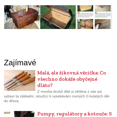
Zajímavé
Malá, ale šikovná věcička: Co
všechno dokáže obyčejné
dláto?
Z mnoha druhů dlát si většina z vás asi
vybaví ta základní, sloužící k vysekávání rovných či kulatých děr
do dřeva.
Pumpy, regulátory a kotouče: S