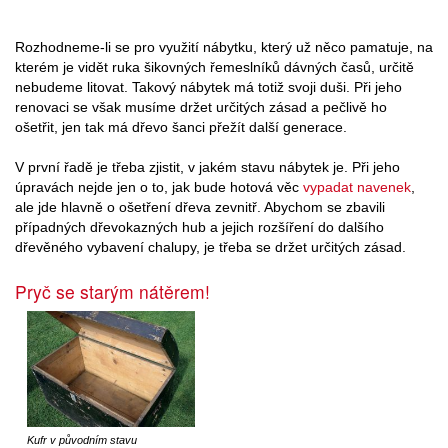
Rozhodneme-li se pro využití nábytku, který už něco pamatuje, na
kterém je vidět ruka šikovných řemeslníků dávných časů, určitě
nebudeme litovat. Takový nábytek má totiž svoji duši. Při jeho
renovaci se však musíme držet určitých zásad a pečlivě ho
ošetřit, jen tak má dřevo šanci přežít další generace.
V první řadě je třeba zjistit, v jakém stavu nábytek je. Při jeho
úpravách nejde jen o to, jak bude hotová věc
vypadat navenek
,
ale jde hlavně o ošetření dřeva zevnitř. Abychom se zbavili
případných dřevokazných hub a jejich rozšíření do dalšího
dřevěného vybavení chalupy, je třeba se držet určitých zásad.
Pryč se starým nátěrem!
Kufr v původním stavu