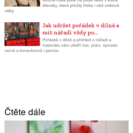
Možná máte ještě na půdě nebo v kůlně
dřeváky, které přežily třeba i obě světové
války.
Jak udržet pořádek v dílně a
mít nářadí vždy po…
Pořádek v dílně a přehled o nářadí a
materiálu vám ušetří čas, práci, spoustu
nervů a koneckonců i peníze.
Čtěte dále