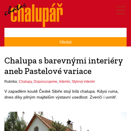
Hledat
Chalupa s barevnými interiéry
aneb Pastelové variace
Rubrika:
Chalupy
,
Doporucujeme
,
Interiér
,
Stylový interiér
V zapadlém koutě České Sibiře stojí bílá chalupa. Kdysi ruina,
dnes díky pilným majitelům výstavní usedlost. Zvenčí i uvnitř.