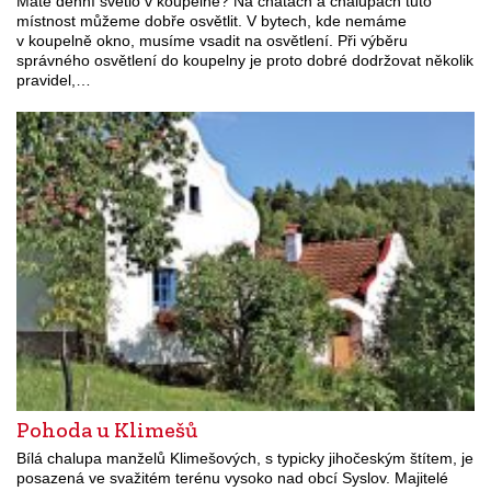
Máte denní světlo v koupelně? Na chatách a chalupách tuto
místnost můžeme dobře osvětlit. V bytech, kde nemáme
v koupelně okno, musíme vsadit na osvětlení. Při výběru
správného osvětlení do koupelny je proto dobré dodržovat několik
pravidel,…
Pohoda u Klimešů
Bílá chalupa manželů Klimešových, s typicky jihočeským štítem, je
posazená ve svažitém terénu vysoko nad obcí Syslov. Majitelé