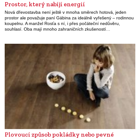
Prostor, který nabíjí energií
Nová dřevostavba není ještě v mnoha směrech hotová, jeden
prostor ale považuje paní Gábina za ideálně vyřešený – rodinnou
koupelnu. A manžel Rosťa s ní, i přes počáteční nedůvěru,
souhlasí. Oba mají mnoho zahraničních zkušeností…
Plovoucí způsob pokládky nebo pevné