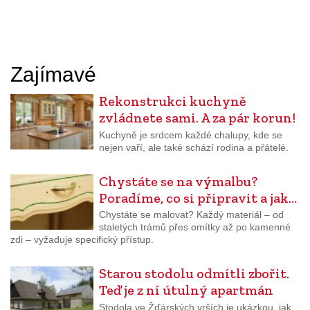
Zajímavé
Rekonstrukci kuchyně
zvládnete sami. A za pár korun!
Kuchyně je srdcem každé chalupy, kde se
nejen vaří, ale také schází rodina a přátelé.
Chystáte se na výmalbu?
Poradíme, co si připravit a jak…
Chystáte se malovat? Každý materiál – od
staletých trámů přes omítky až po kamenné
zdi – vyžaduje specifický přístup.
Starou stodolu odmítli zbořit.
Teď je z ní útulný apartmán
Stodola ve Žďárských vrších je ukázkou, jak