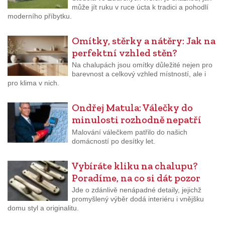
může jít ruku v ruce úcta k tradici a pohodlí
moderního příbytku.
Omítky, stěrky a nátěry: Jak na
perfektní vzhled stěn?
Na chalupách jsou omítky důležité nejen pro
barevnost a celkový vzhled místností, ale i
pro klima v nich.
Ondřej Matula: Válečky do
minulosti rozhodně nepatří
Malování válečkem patřilo do našich
domácností po desítky let.
Vybíráte kliku na chalupu?
Poradíme, na co si dát pozor
Jde o zdánlivě nenápadné detaily, jejichž
promyšlený výběr dodá interiéru i vnějšku
domu styl a originalitu.