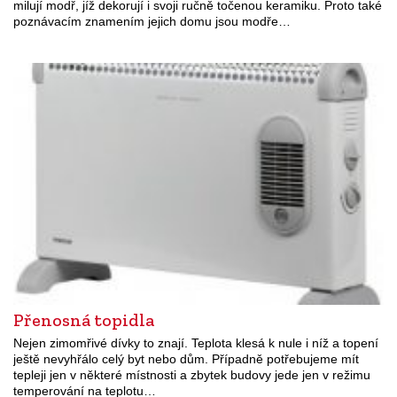
milují modř, jíž dekorují i svoji ručně točenou keramiku. Proto také
poznávacím znamením jejich domu jsou modře…
Přenosná topidla
Nejen zimomřivé dívky to znají. Teplota klesá k nule i níž a topení
ještě nevyhřálo celý byt nebo dům. Případně potřebujeme mít
tepleji jen v některé místnosti a zbytek budovy jede jen v režimu
temperování na teplotu…