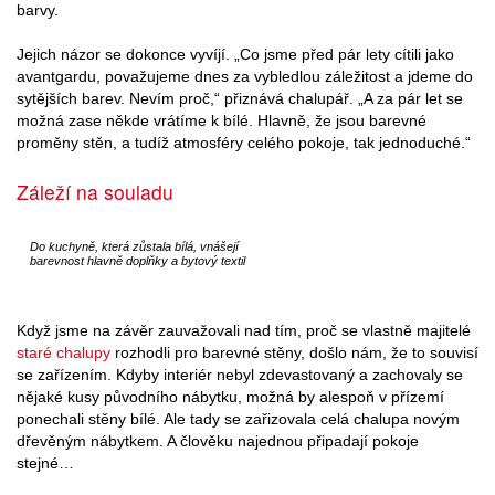
barvy.
Jejich názor se dokonce vyvíjí. „Co jsme před pár lety cítili jako
avantgardu, považujeme dnes za vybledlou záležitost a jdeme do
sytějších barev. Nevím proč,“ přiznává chalupář. „A za pár let se
možná zase někde vrátíme k bílé. Hlavně, že jsou barevné
proměny stěn, a tudíž atmosféry celého pokoje, tak jednoduché.“
Záleží na souladu
Do kuchyně, která zůstala bílá, vnášejí
barevnost hlavně doplňky a bytový textil
Když jsme na závěr zauvažovali nad tím, proč se vlastně majitelé
staré chalupy
rozhodli pro barevné stěny, došlo nám, že to souvisí
se zařízením. Kdyby interiér nebyl zdevastovaný a zachovaly se
nějaké kusy původního nábytku, možná by alespoň v přízemí
ponechali stěny bílé. Ale tady se zařizovala celá chalupa novým
dřevěným nábytkem. A člověku najednou připadají pokoje
stejné…