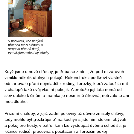
V podkroví, kde nebývá
přechod mezi stěnami a
stropem přesně daný,
vymalujeme všechny plochy
Když jsme u nové střechy, je třeba se zmínit, že pod ní zároveň
vzniklo několik útulných pokojů. Rekonstrukci podkroví vlastně
odstartovalo přání nejmladší z rodiny, Terezky, která zatoužila mít
v chalupě také svůj vlastní pokojík. A protože její táta nemá od
slov daleko k činům a mamka je nesmírně šikovná, netrvalo to ani
moc dlouho.
Přízemí chalupy, z jejíž zadní poloviny už dávno zmizely chlévy,
tedy mohlo být „rozkrájeno“ na kuchyň s jídelním stolem, obývák
a pokoj pro hosty, v patře, kam lze vystoupat dvěma schodišti, je
ložnice rodičů, pracovna s počítačem a Terezčin pokoj