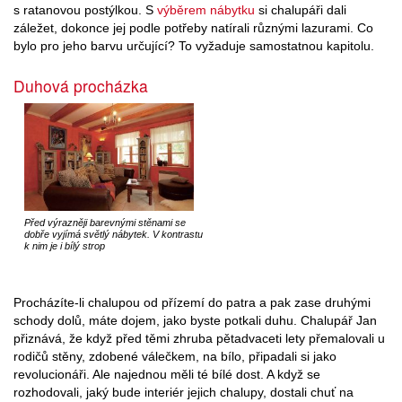
s ratanovou postýlkou. S
výběrem nábytku
si chalupáři dali
záležet, dokonce jej podle potřeby natírali různými lazurami. Co
bylo pro jeho barvu určující? To vyžaduje samostatnou kapitolu.
Duhová procházka
Před výrazněji barevnými stěnami se
dobře vyjímá světlý nábytek. V kontrastu
k nim je i bílý strop
Procházíte-li chalupou od přízemí do patra a pak zase druhými
schody dolů, máte dojem, jako byste potkali duhu. Chalupář Jan
přiznává, že když před těmi zhruba pětadvaceti lety přemalovali u
rodičů stěny, zdobené válečkem, na bílo, připadali si jako
revolucionáři. Ale najednou měli té bílé dost. A když se
rozhodovali, jaký bude interiér jejich chalupy, dostali chuť na