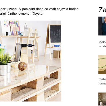
Za
sportu zboží. V poslední době se však objevilo hodně
 originálního levného nábytku.
Malo
po de
mater
kamen