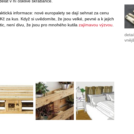
ělat v ní ošklivé škrábance.
ktická informace: nové europalety se dají sehnat za cenu
Kč za kus. Když si uvědomíte, že jsou velké, pevné a k jejich
ic, není divu, že jsou pro mnohého kutila
zajímavou výzvou
.
detai
vnějš