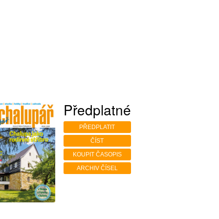
Předplatné
PŘEDPLATIT
ČÍST
KOUPIT ČASOPIS
ARCHIV ČÍSEL