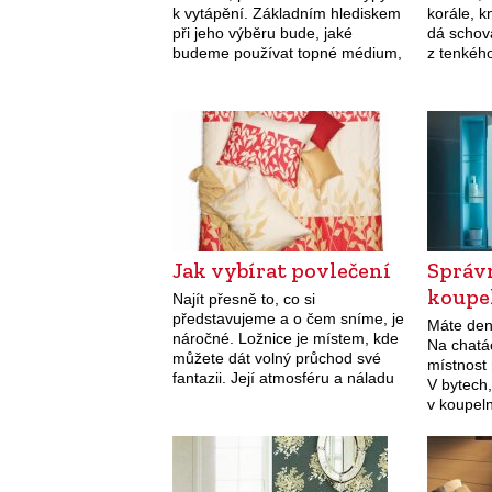
k vytápění. Základním hlediskem
korále, 
při jeho výběru bude, jaké
dá schov
budeme používat topné médium,
z tenkéh
jaká velikost sporáku nám
pevně uz
vyhovuje a jaké funkce od něj
požadujeme.
Jak vybírat povlečení
Správ
koupe
Najít přesně to, co si
představujeme a o čem sníme, je
Máte den
náročné. Ložnice je místem, kde
Na chatá
můžete dát volný průchod své
místnost
fantazii. Její atmosféru a náladu
V bytech
měňte různými vzory a barvami
v koupel
povlečení, třeba podle ročních…
na osvětl
správnéh
je proto 
pravidel