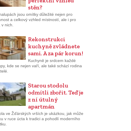
perfektní vzhled
stěn?
halupách jsou omítky důležité nejen pro
nost a celkový vzhled místností, ale i pro
 v nich.
Rekonstrukci
kuchyně zvládnete
sami. A za pár korun!
Kuchyně je srdcem každé
py, kde se nejen vaří, ale také schází rodina
telé.
Starou stodolu
odmítli zbořit. Teď je
z ní útulný
apartmán
ola ve Žďárských vrších je ukázkou, jak může
uku v ruce úcta k tradici a pohodlí moderního
tku.