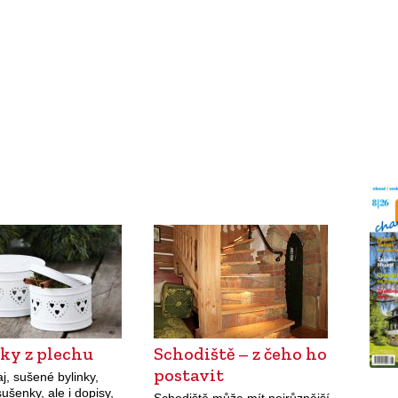
ky z plechu
Schodiště – z čeho ho
postavit
j, sušené bylinky,
sušenky, ale i dopisy,