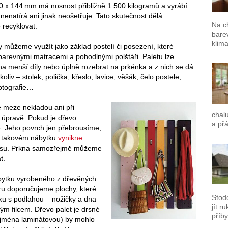
 x 144 mm má nosnost přibližně 1 500 kilogramů a vyrábí
 nenatírá ani jinak neošetřuje. Tato skutečnost dělá
Na c
 recyklovat.
barev
klima
y můžeme využít jako základ postelí či posezení, které
arevnými matracemi a pohodlnými polštáři. Paletu lze
 na menší díly nebo úplně rozebrat na prkénka a z nich se dá
koliv – stolek, polička, křeslo, lavice, věšák, čelo postele,
otografie…
e meze nekladou ani při
chalu
 úpravě. Pokud je dřevo
a přá
ě. Jeho povrch jen přebrousíme,
a takovém nábytku
vynikne
kursu. Prkna samozřejmě můžeme
t.
ábytku vyrobeného z dřevěných
iéru doporučujeme plochy, které
Stod
yku s podlahou – nožičky a dna –
jít r
ým filcem. Dřevo palet je drsné
příby
ejména laminátovou) by mohlo