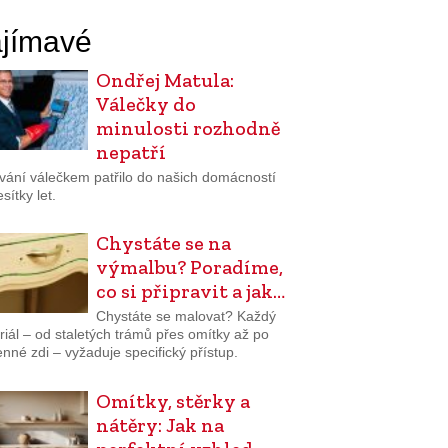
jímavé
Ondřej Matula:
Válečky do
minulosti rozhodně
nepatří
vání válečkem patřilo do našich domácností
sítky let.
Chystáte se na
výmalbu? Poradíme,
co si připravit a jak…
Chystáte se malovat? Každý
iál – od staletých trámů přes omítky až po
né zdi – vyžaduje specifický přístup.
Omítky, stěrky a
nátěry: Jak na