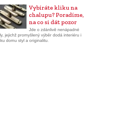
Vybíráte kliku na
chalupu? Poradíme,
na co si dát pozor
Jde o zdánlivě nenápadné
ly, jejichž promyšlený výběr dodá interiéru i
ku domu styl a originalitu.