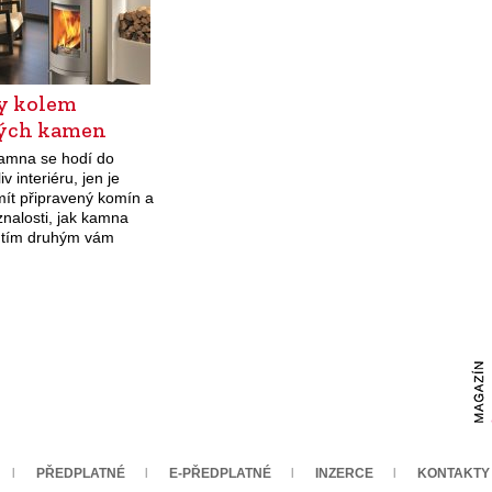
y kolem
ých kamen
amna se hodí do
v interiéru, jen je
mít připravený komín a
nalosti, jak kamna
S tím druhým vám
.
PŘEDPLATNÉ
E-PŘEDPLATNÉ
INZERCE
KONTAKTY