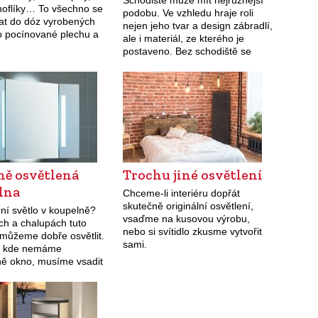
Schodiště může mít nejrůznější
knoflíky… To všechno se
podobu. Ve vzhledu hraje roli
at do dóz vyrobených
nejen jeho tvar a design zábradlí,
o pocínované plechu a
ale i materiál, ze kterého je
avřít víkem.
postaveno. Bez schodiště se
neobejde většina domů, ani
přízemní venkovské chalupy ne.
Nějaké schody…
ně osvětlená
Trochu jiné osvětlení
lna
Chceme-li interiéru dopřát
skutečně originální osvětlení,
ní světlo v koupelně?
vsaďme na kusovou výrobu,
ch a chalupách tuto
nebo si svítidlo zkusme vytvořit
 můžeme dobře osvětlit.
sami.
, kde nemáme
ně okno, musíme vsadit
ení. Při výběru
o osvětlení do koupelny
dobré dodržovat několik
,…