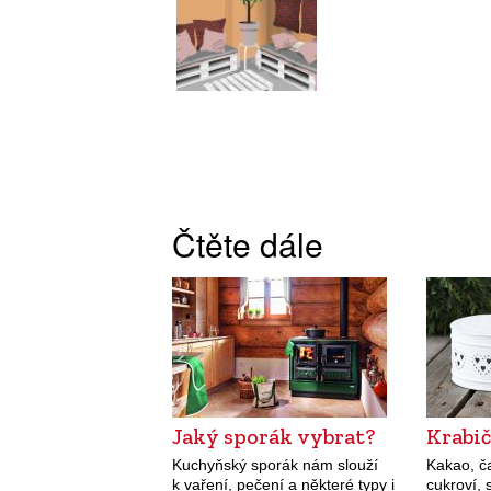
Čtěte dále
Jaký sporák vybrat?
Krabič
Kuchyňský sporák nám slouží
Kakao, ča
k vaření, pečení a některé typy i
cukroví, 