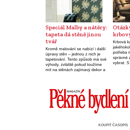
Speciál Malby a nátěry:
Otázk
tapeta dá stěně jinou
krbov
tvář
Krbová k
jakéhokoli
Kromě malování se nabízí i další
potřeba 
úpravy stěn – jednou z nich je
správné z
tapetování. Tento způsob má své
vybrat. 
výhody, zvláště pokud toužíme
poradíme
mít na stěnách zajímavý dekor a
strukturu povrchu. Vybírat si
můžeme z různých…
KOUPIT ČASOPIS