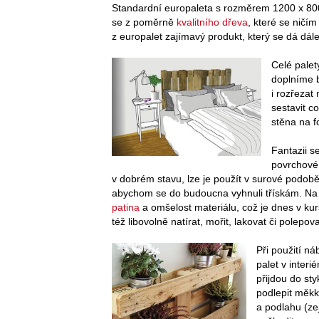
Standardní europaleta s rozměrem 1200 x 800
se z poměrně
kvalitního dřeva
, které se ničím
z europalet zajímavý produkt, který se dá dále
Celé palet
doplníme b
i rozřezat
sestavit co
stěna na f
Fantazii s
povrchové
v dobrém stavu, lze je použít v surové podob
abychom se do budoucna vyhnuli třískám. N
patina
a omšelost materiálu, což je dnes v 
též libovolně natírat, mořit, lakovat či polepova
Při použití n
palet v inter
přijdou do st
podlepit měkk
a podlahu (z