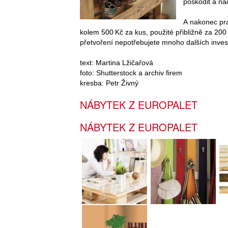
poškodit a nad
A nakonec pra
kolem 500 Kč za kus, použité přibližně za 200 
přetvoření nepotřebujete mnoho dalších invest
text: Martina Lžičařová
foto: Shutterstock a archiv firem
kresba: Petr Živný
NÁBYTEK Z EUROPALET
NÁBYTEK Z EUROPALET