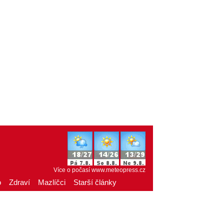
Více o počasí
www.meteopress.cz
o
Zdraví
Mazlíčci
Starší články