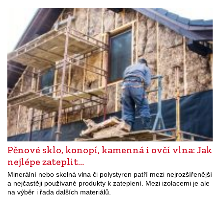
Pěnové sklo, konopí, kamenná i ovčí vlna: Jak
nejlépe zateplit…
Minerální nebo skelná vlna či polystyren patří mezi nejrozšířenější
a nejčastěji používané produkty k zateplení. Mezi izolacemi je ale
na výběr i řada dalších materiálů.