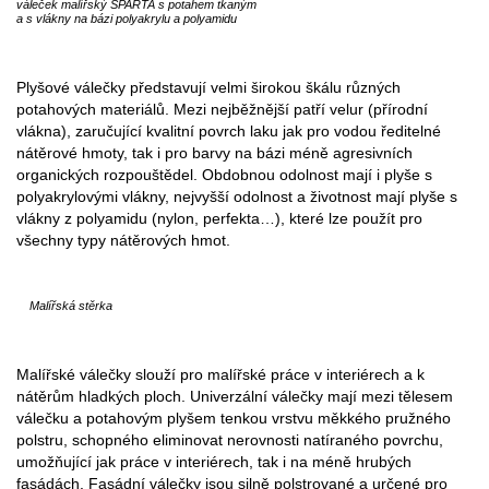
váleček malířský SPARTA s potahem tkaným
a s vlákny na bázi polyakrylu a polyamidu
Plyšové válečky představují velmi širokou škálu různých
potahových materiálů. Mezi nejběžnější patří velur (přírodní
vlákna), zaručující kvalitní povrch laku jak pro vodou ředitelné
nátěrové hmoty, tak i pro barvy na bázi méně agresivních
organických rozpouštědel. Obdobnou odolnost mají i plyše s
polyakrylovými vlákny, nejvyšší odolnost a životnost mají plyše s
vlákny z polyamidu (nylon, perfekta…), které lze použít pro
všechny typy nátěrových hmot.
Malířská stěrka
Malířské válečky slouží pro malířské práce v interiérech a k
nátěrům hladkých ploch. Univerzální válečky mají mezi tělesem
válečku a potahovým plyšem tenkou vrstvu měkkého pružného
polstru, schopného eliminovat nerovnosti natíraného povrchu,
umožňující jak práce v interiérech, tak i na méně hrubých
fasádách. Fasádní válečky jsou silně polstrované a určené pro