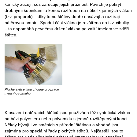
kónicky zužují, což zaručuje jejich pružnost. Povrch je pokryt
drobnými šupinkami a konec roztřepen na několik jemných vláken
(tzv. praporek) – díky tomu štětiny dobře nasávají a roztírají
nátěrovou hmotu. Spodní část vlákna je rozšířena do tzv. cibulky
– ta napomáhá pevnému držení vlákna po zalití tmelem ve zděři
štětce.
Ploché štětce jsou vhodné pro práce
menšího rozsahu
K osazení natěracích štětců jsou používána též syntetická vlákna
na bázi polyesteru nebo polyamidu s jemně rozštěpenými konci.
Někdy bývají i ve směsích s přírodní štětinou a vhodné jsou
zejména pro speciální řady plochých štětců. Nejčastěji jsou to