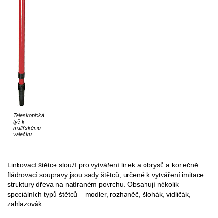
Teleskopická
tyč k
malířskému
válečku
Linkovací štětce slouží pro vytváření linek a obrysů a konečně
fládrovací soupravy jsou sady štětců, určené k vytváření imitace
struktury dřeva na natíraném povrchu. Obsahují několik
speciálních typů štětců – modler, rozhaněč, šlohák, vidličák,
zahlazovák.