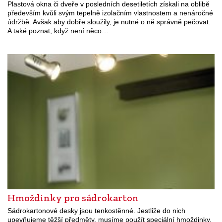
Plastová okna či dveře v posledních desetiletích získali na oblibě
především kvůli svým tepelně izolačním vlastnostem a nenáročné
údržbě. Avšak aby dobře sloužily, je nutné o ně správně pečovat.
A také poznat, když není něco…
Hmoždinky pro sádrokarton
Sádrokartonové desky jsou tenkostěnné. Jestliže do nich
upevňujeme těžší předměty, musíme použít speciální hmoždinky,