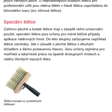
jiných členitých ploch. U nejkvalitnějších kulatých štětců pro
profesionální užití jsou vlákna štětin v hlavě štětce uspořádána do
klínovitého tvaru (tzv. klínové štětce).
Speciální štětce
Zatímco ploché a kulaté štětce mají v zásadě velmi univerzální
použití, speciální štětce jsou určeny pro méně běžné případy
aplikace nátěrových hmot. Do této skupiny zařazujeme například
štětce zároháky. Jde v zásadě o ploché štětce s dlouhým
držadlem a šikmo postavenou hlavou. Jsou určeny zejména pro
malířské a lakýrnické práce na špatně dostupných místech a
nátěry členitých topných těles.
Štětka hranatá se syntetickými
štětinami