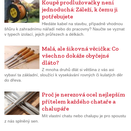
Koupě prodlužovačky není
jednoduchá: Záleží, k čemu ji
potřebujete
Hledáte kabel na stavbu, případně vhodnou
šňůru k zahradnímu nářadí nebo do pracovny? Naučte se vyznat
v typech izolací, jejich průřezech a délkách.
Malá, ale šikovná věcička: Co
všechno dokáže obyčejné
dláto?
Z mnoha druhů dlát si většina z vás asi
vybaví ta základní, sloužící k vysekávání rovných či kulatých děr
do dřeva.
Proč je nerezová ocel nejlepším
přítelem každého chataře a
chalupáře
Mít vlastní chatu nebo chalupu je pro spoustu
z nás splněný sen.