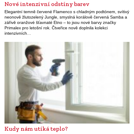
Nové intenzivní odstíny barev
Elegantní temně červené Flamenco s chladným podtónem, svítivý
neonově žlutozelený Jungle, smyslná korálově červená Samba a
zářivě oranžové šťavnaté Etno – to jsou nové barvy značky
Primalex pro letošní rok. Čtveřice nově doplnila kolekci
intenzivních…
Kudy nám utíká teplo?