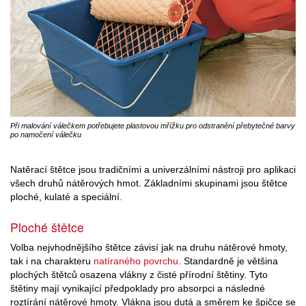
Při malování válečkem potřebujete plastovou mřížku pro odstranění přebytečné barvy
po namočení válečku
Natěrací štětce jsou tradičními a univerzálními nástroji pro aplikaci
všech druhů nátěrových hmot. Základními skupinami jsou štětce
ploché, kulaté a speciální.
Ploché štětce
Volba nejvhodnějšího štětce závisí jak na druhu nátěrové hmoty,
tak i na charakteru
natíraného povrchu
. Standardně je většina
plochých štětců osazena vlákny z čisté přírodní štětiny. Tyto
štětiny mají vynikající předpoklady pro absorpci a následné
roztírání nátěrové hmoty. Vlákna jsou dutá a směrem ke špičce se