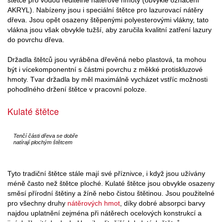
štětce pro vodou ředitelné nátěrové hmoty (obvyklé označení
AKRYL). Nabízeny jsou i speciální štětce pro lazurovací nátěry
dřeva. Jsou opět osazeny štěpenými polyesterovými vlákny, tato
vlákna jsou však obvykle tužší, aby zaručila kvalitní zatření lazury
do povrchu dřeva.
Držadla štětců jsou vyráběna dřevěná nebo plastová, ta mohou
být i vícekomponentní s částmi povrchu z měkké protiskluzové
hmoty. Tvar držadla by měl maximálně vycházet vstříc možnosti
pohodlného držení štětce v pracovní poloze.
Kulaté štětce
Tenčí části dřeva se dobře
natírají plochým štětcem
Tyto tradiční štětce stále mají své příznivce, i když jsou užívány
méně často než štětce ploché. Kulaté štětce jsou obvykle osazeny
směsí přírodní štětiny a žíně nebo čistou štětinou. Jsou použitelné
pro všechny druhy
nátěrových hmot
, díky dobré absorpci barvy
najdou uplatnění zejména při nátěrech ocelových konstrukcí a