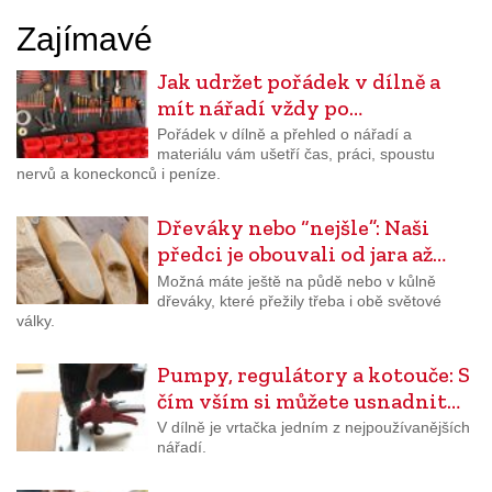
Zajímavé
Jak udržet pořádek v dílně a
mít nářadí vždy po…
Pořádek v dílně a přehled o nářadí a
materiálu vám ušetří čas, práci, spoustu
nervů a koneckonců i peníze.
Dřeváky nebo “nejšle”: Naši
předci je obouvali od jara až…
Možná máte ještě na půdě nebo v kůlně
dřeváky, které přežily třeba i obě světové
války.
Pumpy, regulátory a kotouče: S
čím vším si můžete usnadnit…
V dílně je vrtačka jedním z nejpoužívanějších
nářadí.