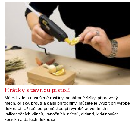
Hrátky s tavnou pistolí
Máte-li z léta nasušené rostliny, nasbírané šišky, připravený
mech, oříšky, proutí a další přírodniny, můžete je využít při výrobě
dekorací. Užitečnou pomůckou při výrobě adventních i
velikonočních věnců, vánočních svícnů, girland, květinových
košíčků a dalších dekorací…