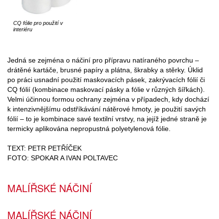
CQ fólie pro použití v
interiéru
Jedná se zejména o náčiní pro přípravu natíraného povrchu –
drátěné kartáče, brusné papíry a plátna, škrabky a stěrky. Úklid
po práci usnadní použití maskovacích pásek, zakrývacích fólií či
CQ fólií (kombinace maskovací pásky a fólie v různých šířkách).
Velmi účinnou formou ochrany zejména v případech, kdy dochází
k intenzivnějšímu odstříkávání nátěrové hmoty, je použití savých
fólií – to je kombinace savé textilní vrstvy, na jejíž jedné straně je
termicky aplikována nepropustná polyetylenová fólie.
TEXT: PETR PETŘÍČEK
FOTO: SPOKAR A IVAN POLTAVEC
MALÍŘSKÉ NÁČINÍ
MALÍŘSKÉ NÁČINÍ