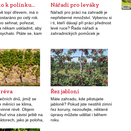
ko k polínku…
Nářadí pro leváky
mě topí dřevem, má o
Nářadí pro práci na zahradě je
ostaráno po celý rok.
nepřeberné množství. Vyberou si
vo sehnat, pořezat,
i ti, kteří dávají při práci přednost
a někam uskladnit, aby
levé ruce? Řada nářadí a
sychalo. Ptáte se, kam
zahradnických pomůcek je
dpověď najdete na
univerzálních, mohou s nimi
h. Ale protože se…
pracovat praváci i leváci. Některé
nářadí…
 réva
Řez jabloní
ečních dnů, jimiž se
Máte zahradu, kde pěstujete
e měnící se klima,
jabloně? Pokud jste nestihli zimní
 vinné révě. Objem
řez koruny, nezoufejte, některé
huť vína závisí ještě na
úpravy můžete udělat i během
aktorech, jako je poloha,
roku.
žky, důležité je i
 postupu výsadby a