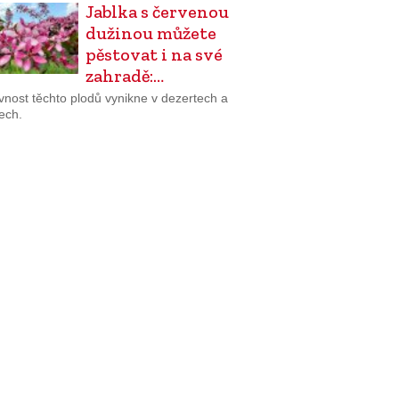
Jablka s červenou
dužinou můžete
pěstovat i na své
zahradě:…
vnost těchto plodů vynikne v dezertech a
ech.