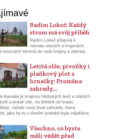
jímavé
Radim Lokoč: Každý
strom má svůj příběh
Radim Lokoč přispívá k
návratu starých a krajových
d ovocných stromů do naší krajiny a zahrad.
Letitá olše, pivoňky i
plaňkový plot s
hrnečky: Proměna
zahrady,…
á Kanada je krajinou hlubokých lesů a starých
lostí a právě zde, na dohled od hradu
tejn, začala nový život zahrada, která
á, jako by tu v dnešní podobě byla odjakživa.
Všechno, co byste
měli vědět před