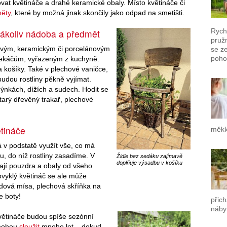
at květináče a drahé keramické obaly. Místo květináče či
ěty
, které by možná jinak skončily jako odpad na smetišti.
Rych
kákoliv nádoba a předmět
pruž
vovým, keramickým či porcelánovým
se z
poho
ekáčům, vyřazeným z kuchyně.
a košíky. Také v plechové vaničce,
budou rostliny pěkně vyjímat.
nkách, dížích a sudech. Hodit se
arý dřevěný trakař, plechové
tináče
měkk
á v podstatě využít vše, co má
u, do níž rostliny zasadíme. V
Židle bez sedáku zajímavě
doplňuje výsadbu v košíku
ají pouzdra a obaly od všeho
vyklý květináč se ale může
dová mísa, plechová skříňka na
e boty!
přich
náby
větináče budou spíše sezónní
é mohou
sloužit
mnoho let – dokud