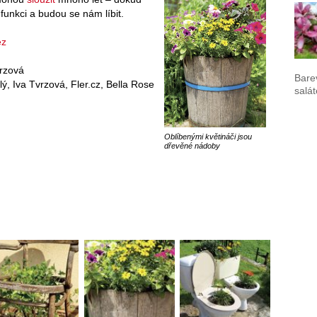
funkci a budou se nám líbit.
ez
vrzová
Bare
ý, Iva Tvrzová, Fler.cz, Bella Rose
salát
Oblíbenými květináči jsou
dřevěné nádoby