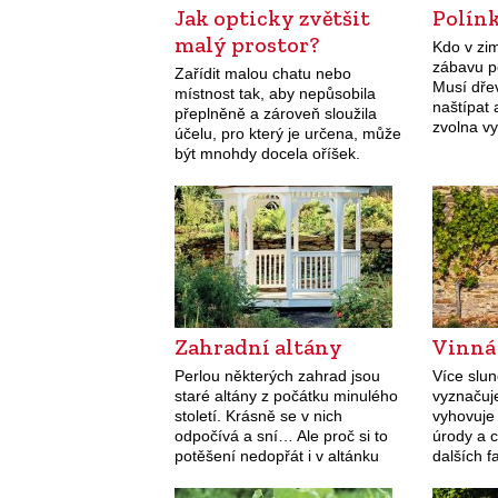
Jak opticky zvětšit
Polín
malý prostor?
Kdo v zi
zábavu p
Zařídit malou chatu nebo
Musí dře
místnost tak, aby nepůsobila
naštípat 
přeplněně a zároveň sloužila
zvolna vy
účelu, pro který je určena, může
s ním? O
být mnohdy docela oříšek.
obrázcíc
Zahradní altány
Vinná
Perlou některých zahrad jsou
Více slun
staré altány z počátku minulého
vyznačuj
století. Krásně se v nich
vyhovuje
odpočívá a sní… Ale proč si to
úrody a c
potěšení nedopřát i v altánku
dalších f
novějším? Jde o stavbu, která se
půda, srá
může stát okrasnou…
dodržení