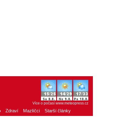
Více o počasí
www.meteopress.cz
o
Zdraví
Mazlíčci
Starší články