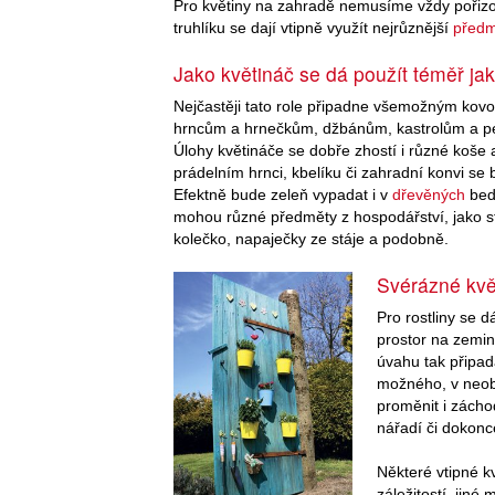
Pro květiny na zahradě nemusíme vždy pořizov
truhlíku se dají vtipně využít nejrůznější
předm
Jako květináč se dá použít téměř ja
Nejčastěji tato role připadne všemožným ko
hrncům a hrnečkům, džbánům, kastrolům a p
Úlohy květináče se dobře zhostí i různé koše 
prádelním hrnci, kbelíku či zahradní konvi se 
Efektně bude zeleň vypadat i v
dřevěných
bedý
mohou různé předměty z hospodářství, jako st
kolečko, napaječky ze stáje a podobně.
Svérázné kvě
Pro rostliny se d
prostor na zemin
úvahu tak připad
možného, v neob
proměnit i zácho
nářadí či dokonc
Některé vtipné k
záležitostí, jin