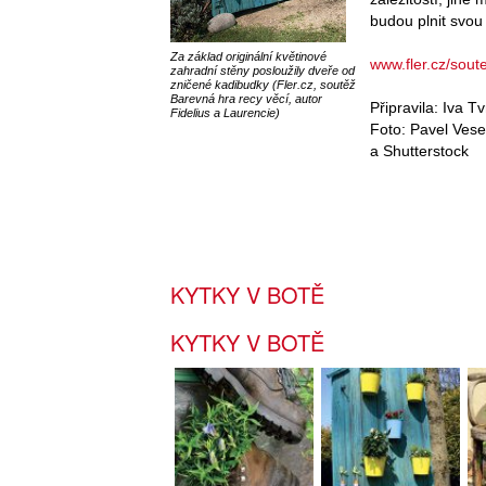
budou plnit svou 
Za základ originální květinové
www.fler.cz/sout
zahradní stěny posloužily dveře od
zničené kadibudky (Fler.cz, soutěž
Barevná hra recy věcí, autor
Připravila: Iva T
Fidelius a Laurencie)
Foto: Pavel Vesel
a Shutterstock
KYTKY V BOTĚ
KYTKY V BOTĚ