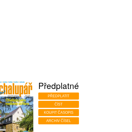
Předplatné
PŘEDPLATIT
ČÍST
KOUPIT ČASOPIS
ARCHIV ČÍSEL