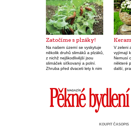
následn
Zatočíme s plzáky!
Keram
Na našem území se vyskytuje
V zeleni 
několik druhů slimáků a plzáků,
vyjímají 
z nichž nejškodlivější jsou
Nemusí o
slimáček síťkovaný a polní.
některé p
Zhruba před dvaceti lety k nim
další, pr
přibyl plzák španělský, který se
zajímavo
specializuje hlavně na zahrádky.
kombinov
Tito měkkýši snesou téměř…
nebo tře
KOUPIT ČASOPIS