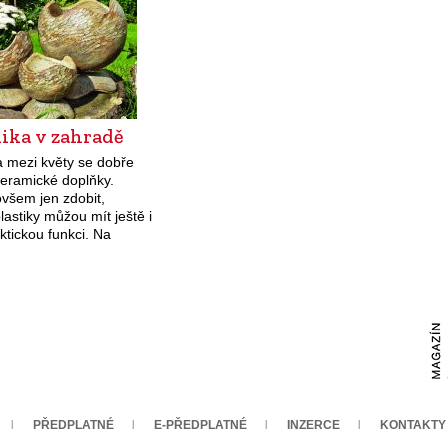
á…
ika v zahradě
a mezi květy se dobře
keramické doplňky.
všem jen zdobit,
lastiky můžou mít ještě i
aktickou funkci. Na
sti keramice dodá
ání s kovem, dřevem
ba s kamenem.
PŘEDPLATNÉ
E-PŘEDPLATNÉ
INZERCE
KONTAKTY