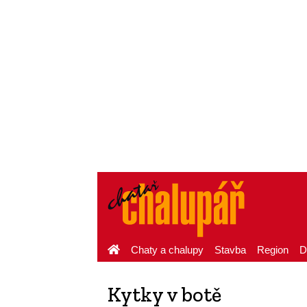
Chaty a chalupy
Stavba
Region
D
Kytky v botě