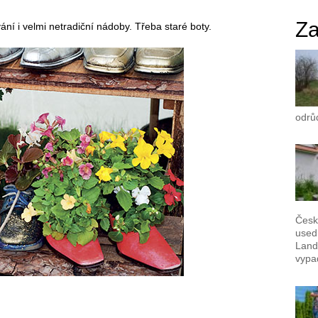
Za
ání i velmi netradiční nádoby. Třeba staré boty.
odrů
Česk
used
Landš
vypad