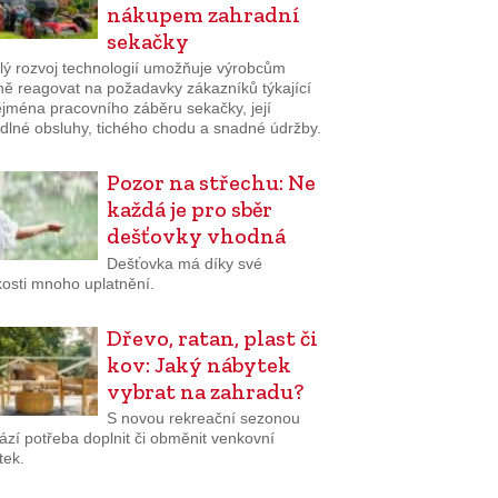
nákupem zahradní
sekačky
lý rozvoj technologií umožňuje výrobcům
ně reagovat na požadavky zákazníků týkající
ejména pracovního záběru sekačky, její
dlné obsluhy, tichého chodu a snadné údržby.
Pozor na střechu: Ne
každá je pro sběr
dešťovky vhodná
Dešťovka má díky své
osti mnoho uplatnění.
Dřevo, ratan, plast či
kov: Jaký nábytek
vybrat na zahradu?
S novou rekreační sezonou
ází potřeba doplnit či obměnit venkovní
tek.