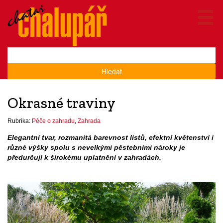
Hledat
Okrasné traviny
Rubrika:
Péče o zahradu
,
Zahrada
Elegantní tvar, rozmanitá barevnost listů, efektní květenství i
různé výšky spolu s nevelkými pěstebními nároky je
předurčují k širokému uplatnění v zahradách.