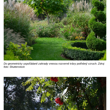
Do geometricky uspořádané zahrady vnesou rozverné trávy potřebný vzruch. Zdroj
foto: Shutterstock