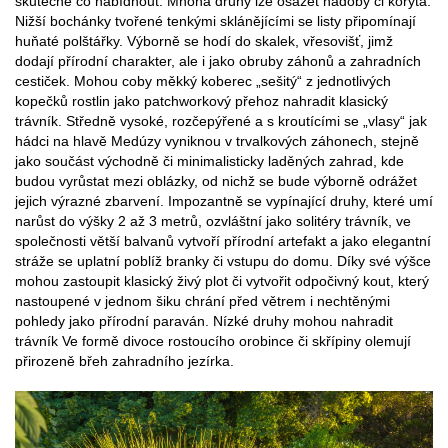
skutečně co nabídnout. Mnoha druhy lze osázet nádoby či koryta.
Nižší bochánky tvořené tenkými sklánějícími se listy připomínají
huňaté polštářky. Výborně se hodí do skalek, vřesovišť, jimž
dodají přírodní charakter, ale i jako obruby záhonů a zahradních
cestiček. Mohou coby měkký koberec „sešitý“ z jednotlivých
kopečků rostlin jako patchworkový přehoz nahradit klasický
trávník. Středně vysoké, rozčepýřené a s kroutícími se „vlasy“ jak
hádci na hlavě Medúzy vyniknou v trvalkových záhonech, stejně
jako součást východně či minimalisticky laděných zahrad, kde
budou vyrůstat mezi oblázky, od nichž se bude výborně odrážet
jejich výrazné zbarvení. Impozantně se vypínající druhy, které umí
narůst do výšky 2 až 3 metrů, ozvláštní jako solitéry trávník, ve
společnosti větší balvanů vytvoří přírodní artefakt a jako elegantní
stráže se uplatní poblíž branky či vstupu do domu. Díky své výšce
mohou zastoupit klasický živý plot či vytvořit odpočivný kout, který
nastoupené v jednom šiku chrání před větrem i nechtěnými
pohledy jako přírodní paraván. Nízké druhy mohou nahradit
trávník Ve formě divoce rostoucího orobince či skřípiny olemují
přirozeně břeh zahradního jezírka.