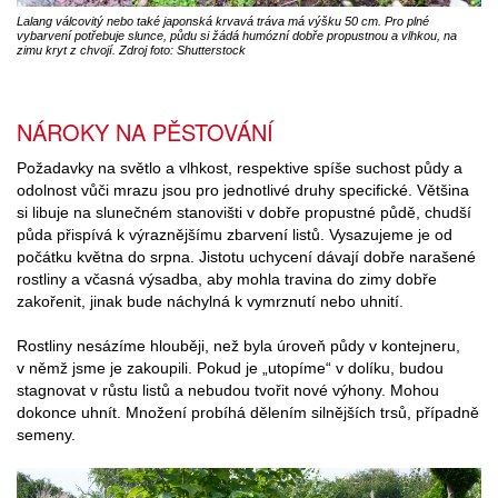
Lalang válcovitý nebo také japonská krvavá tráva má výšku 50 cm. Pro plné
vybarvení potřebuje slunce, půdu si žádá humózní dobře propustnou a vlhkou, na
zimu kryt z chvojí. Zdroj foto: Shutterstock
NÁROKY NA PĚSTOVÁNÍ
Požadavky na světlo a vlhkost, respektive spíše suchost půdy a
odolnost vůči mrazu jsou pro jednotlivé druhy specifické. Většina
si libuje na slunečném stanovišti v dobře propustné půdě, chudší
půda přispívá k výraznějšímu zbarvení listů. Vysazujeme je od
počátku května do srpna. Jistotu uchycení dávají dobře narašené
rostliny a včasná výsadba, aby mohla travina do zimy dobře
zakořenit, jinak bude náchylná k vymrznutí nebo uhnití.
Rostliny nesázíme hlouběji, než byla úroveň půdy v kontejneru,
v němž jsme je zakoupili. Pokud je „utopíme“ v dolíku, budou
stagnovat v růstu listů a nebudou tvořit nové výhony. Mohou
dokonce uhnít. Množení probíhá dělením silnějších trsů, případně
semeny.