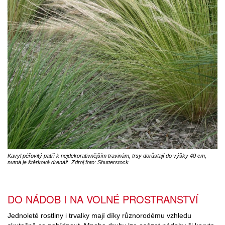
Kavyl péřovitý patří k nejdekorativnějším travinám, trsy dorůstají do výšky 40 cm,
nutná je štěrková drenáž. Zdroj foto: Shutterstock
DO NÁDOB I NA VOLNÉ PROSTRANSTVÍ
Jednoleté rostliny i trvalky mají díky různorodému vzhledu