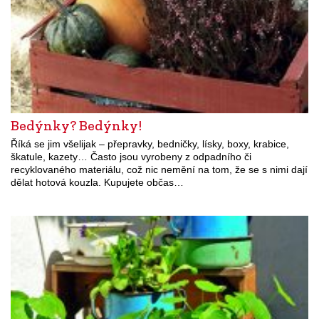
Bedýnky? Bedýnky!
Říká se jim všelijak – přepravky, bedničky, lísky, boxy, krabice,
škatule, kazety… Často jsou vyrobeny z odpadního či
recyklovaného materiálu, což nic nemění na tom, že se s nimi dají
dělat hotová kouzla. Kupujete občas…