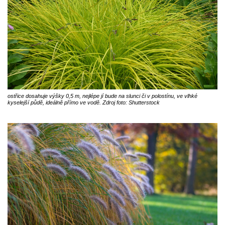
ostřice dosahuje výšky 0,5 m, nejlépe jí bude na slunci či v polostínu, ve vlhké
kyselejší půdě, ideálně přímo ve vodě. Zdroj foto: Shutterstock