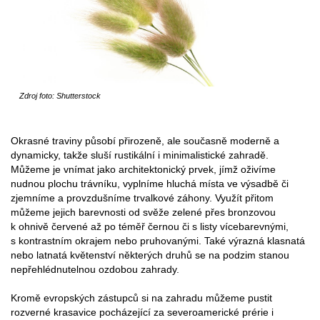
Zdroj foto: Shutterstock
Okrasné traviny působí přirozeně, ale současně moderně a
dynamicky, takže sluší rustikální i minimalistické zahradě.
Můžeme je vnímat jako architektonický prvek, jímž oživíme
nudnou plochu trávníku, vyplníme hluchá místa ve výsadbě či
zjemníme a provzdušníme trvalkové záhony. Využít přitom
můžeme jejich barevnosti od svěže zelené přes bronzovou
k ohnivě červené až po téměř černou či s listy vícebarevnými,
s kontrastním okrajem nebo pruhovanými. Také výrazná klasnatá
nebo latnatá květenství některých druhů se na podzim stanou
nepřehlédnutelnou ozdobou zahrady.
Kromě evropských zástupců si na zahradu můžeme pustit
rozverné krasavice pocházející za severoamerické prérie i