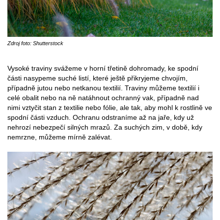
Zdroj foto: Shutterstock
Vysoké traviny svážeme v horní třetině dohromady, ke spodní
části nasypeme suché listí, které ještě přikryjeme chvojím,
případně jutou nebo netkanou textilií. Traviny můžeme textilií i
celé obalit nebo na ně natáhnout ochranný vak, případně nad
nimi vztyčit stan z textilie nebo fólie, ale tak, aby mohl k rostlině ve
spodní části vzduch. Ochranu odstraníme až na jaře, kdy už
nehrozí nebezpečí silných mrazů. Za suchých zim, v době, kdy
nemrzne, můžeme mírně zalévat.