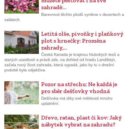
můžete pěstovat i na své
zahradě:…
Barevnost těchto plodů vynikne v dezertech a
salátech.
Letitá olše, pivoňky i plaňkový
plot s hrnečky: Proměna
zahrady,…
Česká Kanada je krajinou hlubokých lesů a
starých usedlostí a právě zde, na dohled od hradu Landštejn,
začala nový život zahrada, která vypadá, jako by tu v dnešní
podobě byla odjakživa.
Pozor na střechu: Ne každá je
pro sběr dešťovky vhodná
Dešťovka má díky své měkkosti mnoho
uplatnění.
Dřevo, ratan, plast či kov: Jaký
nábytek vybrat na zahradu?