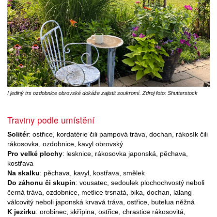
I jediný trs ozdobnice obrovské dokáže zajistit soukromí. Zdroj foto: Shutterstock
Traviny podle umístění
Solitér
: ostřice, kordatérie čili pampová tráva, dochan, rákosík čili
rákosovka, ozdobnice, kavyl obrovský
Pro velké plochy
: lesknice, rákosovka japonská, pěchava,
kostřava
Na skalku
: pěchava, kavyl, kostřava, smělek
Do záhonu či skupin
: vousatec, sedoulek plochochvostý neboli
černá tráva, ozdobnice, metlice trsnatá, bika, dochan, lalang
válcovitý neboli japonská krvavá tráva, ostřice, butelua něžná
K jezírku
: orobinec, skřípina, ostřice, chrastice rákosovitá,