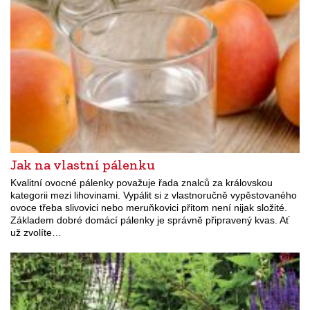
Jak na vlastní pálenku
Kvalitní ovocné pálenky považuje řada znalců za královskou
kategorii mezi lihovinami. Vypálit si z vlastnoručně vypěstovaného
ovoce třeba slivovici nebo meruňkovici přitom není nijak složité.
Základem dobré domácí pálenky je správně připravený kvas. Ať
už zvolíte…