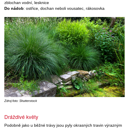
zblochan vodní, lesknice
Do nádob
: ostřice, dochan neboli vousatec, rákosovka
Zdroj foto: Shutterstock
Dráždivé květy
Podobně jako u běžné trávy jsou pyly okrasných travin výrazným