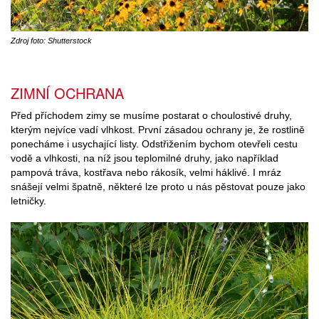
Zdroj foto: Shutterstock
ZIMNÍ OCHRANA
Před příchodem zimy se musíme postarat o choulostivé druhy,
kterým nejvíce vadí vlhkost. První zásadou ochrany je, že rostlině
ponecháme i usychající listy. Odstřižením bychom otevřeli cestu
vodě a vlhkosti, na níž jsou teplomilné druhy, jako například
pampová tráva, kostřava nebo rákosík, velmi háklivé. I mráz
snášejí velmi špatně, některé lze proto u nás pěstovat pouze jako
letničky.