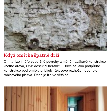
Když omítka špatně drží
Omítat lze i hůře soudržné povrchy a méně nasákavé konstrukce
včetně dřeva, OSB desek či heraklitu. Dříve se jako podpůrné
konstrukce pod omítku přibíjely rákosové rozhože nebo role
rabicového pletiva. Dnes je lze ve většině…