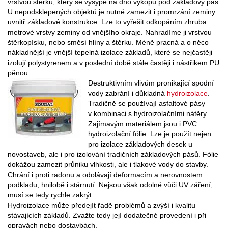
vrstvou štěrku, který se vysype na dno výkopu pod základový pás.
U nepodsklepených objektů je nutné zamezit i promrzání zeminy
uvnitř základové konstrukce. Lze to vyřešit odkopáním zhruba
metrové vrstvy zeminy od vnějšího okraje. Nahradíme ji vrstvou
štěrkopísku, nebo směsí hlíny a štěrku. Méně pracná a o něco
nákladnější je vnější tepelná izolace základů, které se nejčastěji
izolují polystyrenem a v poslední době stále častěji i nástřikem PU
pěnou.
Destruktivním vlivům pronikající spodní
vody zabrání i důkladná
hydroizolace
.
Tradičně se používají asfaltové pásy
v kombinaci s hydroizolačními nátěry.
Zajímavým materiálem jsou i PVC
hydroizolační fólie. Lze je použít nejen
pro izolace základových desek u
novostaveb, ale i pro izolování tradičních základových pásů. Fólie
dokážou zamezit průniku vlhkosti, ale i tlakové vody do stavby.
Chrání i proti radonu a odolávají deformacím a nerovnostem
podkladu, hnilobě i stárnutí. Nejsou však odolné vůči UV záření,
musí se tedy rychle zakrýt.
Hydroizolace může předejít řadě problémů a zvýší i kvalitu
stávajících základů. Zvažte tedy její dodatečné provedení i při
opravách nebo dostavbách.