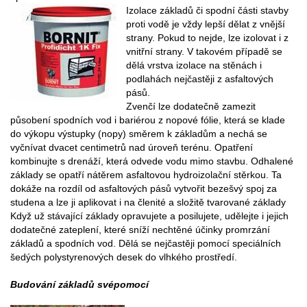
Izolace základů či spodní části stavby
proti vodě je vždy lepší dělat z vnější
strany. Pokud to nejde, lze izolovat i z
vnitřní strany. V takovém případě se
dělá vrstva izolace na stěnách i
podlahách nejčastěji z asfaltových
pásů.
Zvenčí lze dodatečně zamezit
působení spodních vod i bariérou z nopové fólie, která se klade
do výkopu výstupky (nopy) směrem k základům a nechá se
vyčnívat dvacet centimetrů nad úroveň terénu. Opatření
kombinujte s drenáží, která odvede vodu mimo stavbu. Odhalené
základy se opatří nátěrem asfaltovou hydroizolační stěrkou. Ta
dokáže na rozdíl od asfaltových pásů vytvořit bezešvý spoj za
studena a lze ji aplikovat i na členité a složitě tvarované základy
Když už stávající základy opravujete a posilujete, udělejte i jejich
dodatečné zateplení, které sníží nechtěné účinky promrzání
základů a spodních vod. Dělá se nejčastěji pomocí speciálních
šedých polystyrenových desek do vlhkého prostředí.
Budování základů svépomocí