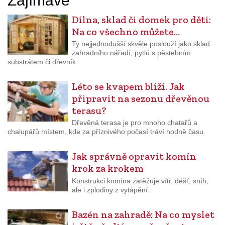
Zajímavé
Dílna, sklad či domek pro děti:
Na co všechno můžete…
Ty nejjednodušší skvěle poslouží jako sklad
zahradního nářadí, pytlů s pěstebním
substrátem či dřevník.
Léto se kvapem blíží. Jak
připravit na sezonu dřevěnou
terasu?
Dřevěná terasa je pro mnoho chatařů a
chalupářů místem, kde za příznivého počasí tráví hodně času.
Jak správně opravit komín
krok za krokem
Konstrukci komína zatěžuje vítr, déšť, sníh,
ale i zplodiny z vytápění.
Bazén na zahradě: Na co myslet