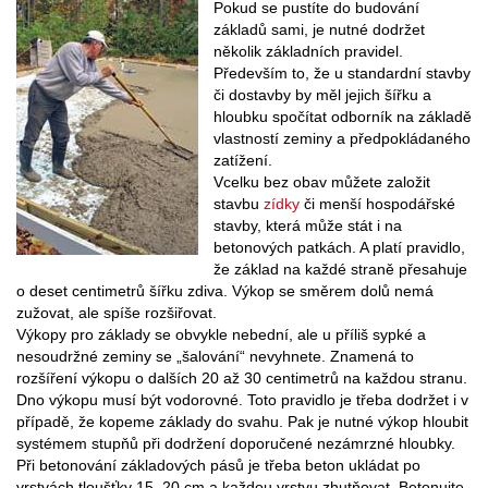
Pokud se pustíte do budování
základů sami, je nutné dodržet
několik základních pravidel.
Především to, že u standardní stavby
či dostavby by měl jejich šířku a
hloubku spočítat odborník na základě
vlastností zeminy a předpokládaného
zatížení.
Vcelku bez obav můžete založit
stavbu
zídky
či menší hospodářské
stavby, která může stát i na
betonových patkách. A platí pravidlo,
že základ na každé straně přesahuje
o deset centimetrů šířku zdiva. Výkop se směrem dolů nemá
zužovat, ale spíše rozšiřovat.
Výkopy pro základy se obvykle nebední, ale u příliš sypké a
nesoudržné zeminy se „šalování“ nevyhnete. Znamená to
rozšíření výkopu o dalších 20 až 30 centimetrů na každou stranu.
Dno výkopu musí být vodorovné. Toto pravidlo je třeba dodržet i v
případě, že kopeme základy do svahu. Pak je nutné výkop hloubit
systémem stupňů při dodržení doporučené nezámrzné hloubky.
Při betonování základových pásů je třeba beton ukládat po
vrstvách tloušťky 15–20 cm a každou vrstvu zhutňovat. Betonujte