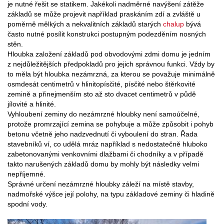
je nutné řešit se statikem. Jakékoli nadměrné navýšení zátěže
základů se může projevit například praskáním zdí a zvláště u
poměrně mělkých a nekvalitních základů starých
chalup
bývá
často nutné posílit konstrukci postupným podezděním nosných
stěn.
Hloubka založení základů pod obvodovými zdmi domu je jedním
z nejdůležitějších předpokladů pro jejich správnou funkci. Vždy by
to měla být hloubka nezámrzná, za kterou se považuje minimálně
osmdesát centimetrů v hlinitopísčité, písčité nebo štěrkovité
zemině a přinejmenším sto až sto dvacet centimetrů v půdě
jílovité a hlinité.
Vyhloubení zeminy do nezámrzné hloubky není samoúčelné,
protože promrzající zemina se pohybuje a může způsobit i pohyb
betonu včetně jeho nadzvednutí či vyboulení do stran. Řada
stavebníků ví, co udělá mráz například s nedostatečně hluboko
zabetonovanými venkovními dlažbami či chodníky a v případě
takto narušených základů domu by mohly být následky velmi
nepříjemné.
Správné určení nezámrzné hloubky záleží na místě stavby,
nadmořské výšce její polohy, na typu základové zeminy či hladině
spodní vody.