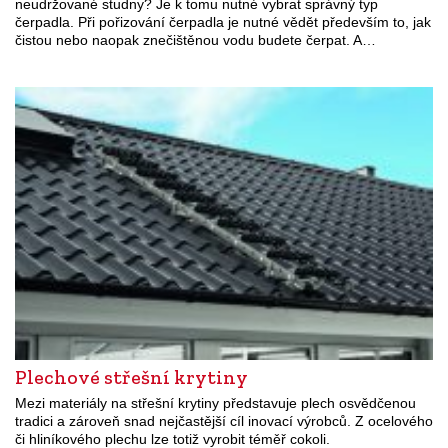
neudržované studny? Je k tomu nutné vybrat správný typ
čerpadla. Při pořizování čerpadla je nutné vědět především to, jak
čistou nebo naopak znečištěnou vodu budete čerpat. A…
Plechové střešní krytiny
Mezi materiály na střešní krytiny představuje plech osvědčenou
tradici a zároveň snad nejčastější cíl inovací výrobců. Z ocelového
či hliníkového plechu lze totiž vyrobit téměř cokoli.