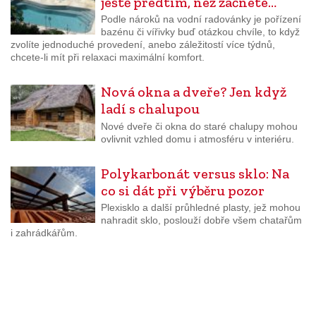
ještě předtím, než začnete…
Podle nároků na vodní radovánky je pořízení
bazénu či vířivky buď otázkou chvíle, to když
zvolíte jednoduché provedení, anebo záležitostí více týdnů,
chcete-li mít při relaxaci maximální komfort.
Nová okna a dveře? Jen když
ladí s chalupou
Nové dveře či okna do staré chalupy mohou
ovlivnit vzhled domu i atmosféru v interiéru.
Polykarbonát versus sklo: Na
co si dát při výběru pozor
Plexisklo a další průhledné plasty, jež mohou
nahradit sklo, poslouží dobře všem chatařům
i zahrádkářům.