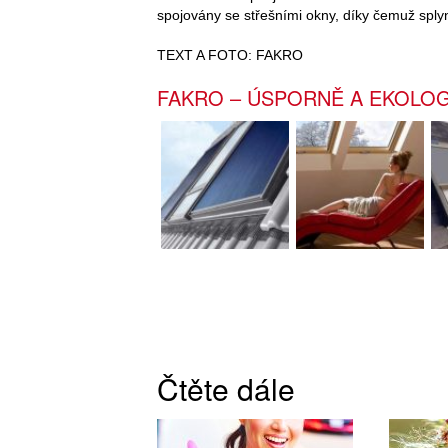
spojovány se střešními okny, díky čemuž sply
TEXT A FOTO: FAKRO
FAKRO – ÚSPORNĚ A EKOLO
Čtěte dále