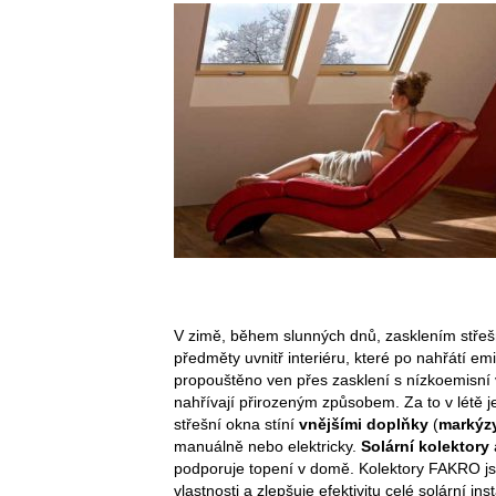
V zimě, během slunných dnů, zasklením střeš
předměty uvnitř interiéru, které po nahřátí emi
propouštěno ven přes zasklení s nízkoemisní 
nahřívají přirozeným způsobem. Za to v létě 
střešní okna stíní
vnějšími doplňky
(
markýz
manuálně nebo elektricky.
Solární kolektory
podporuje topení v domě. Kolektory FAKRO jso
vlastnosti a zlepšuje efektivitu celé solární 