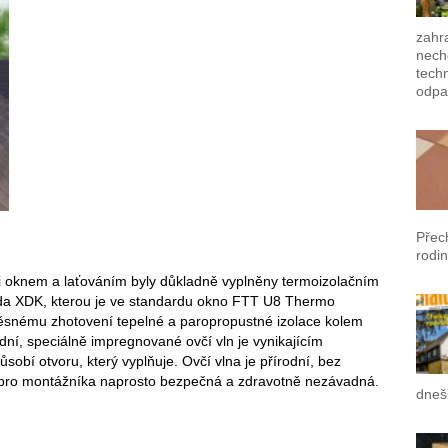
zahra
nech
techn
odpa
Přec
rodin
zi oknem a laťováním byly důkladně vyplněny termoizolačním
sada XDK, kterou je ve standardu okno FTT U8 Thermo
těsnému zhotovení tepelné a paropropustné izolace kolem
odní, speciálně impregnované ovčí vln je vynikajícím
ůsobí otvoru, který vyplňuje. Ovčí vlna je přírodní, bez
a pro montážníka naprosto bezpečná a zdravotně nezávadná.
dneš