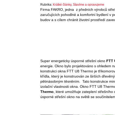
Rubrika:
Krátké články
,
Stavíme a opravujeme
Firma FAKRO, jedna z předních výrobců střešn
zaručujících pohodlné a komfortní bydlení v 
budov a s cílem chránit životní prostředí zave
Super energeticky úsporné střešní okno
FTT 
energie. Okno bylo projektováno s ohledem na
konstrukci okna FTT U8 Thermo je tříkomoro
křídla, který je konstruován ze širších dřevě
pětinásobným těsněním. Tato konstrukce minim
izolační vlastnosti okna. Okno FTT U8 Therm
Thermo
, které umožňuje zateplení střešního 
úsporné střešní okno na světě se součinitel