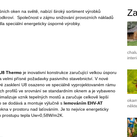
Za
ích oken na světě, nabízí široký sortiment výrobků
podkroví. Společnost v zájmu snižování provozních nákladů
dla speciální energeticky úsporné výrobky.
chal
inter
U8 Thermo
je inovativní konstrukce zaručující velkou úsporu
 velmi přísné požadavky pasivního stavebnictví. V nové
vé zasklení U8 osazeno ve speciálně vyprojektovaném rámu
ných profilů ve srovnání se standardním oknem a je vybaveno
alizuje vznik tepelných mostů a zaručuje celkově lepší
okam
o se dodává a montuje výlučně s
lemováním EHV-AT
někte
okna v prostoru nad laťováním. Je to nejvíce energeticky
em prostupu tepla Uw=0,58W/m2K.