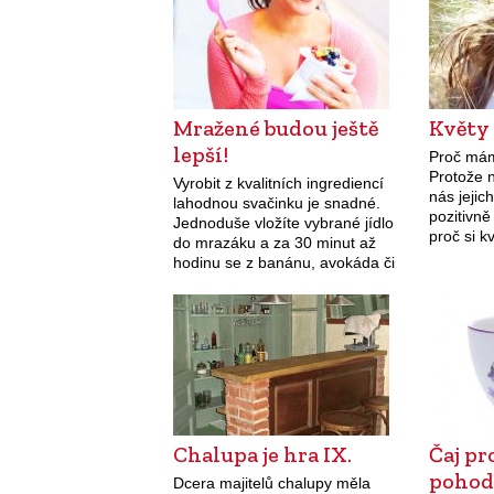
Mražené budou ještě
Květy 
lepší!
Proč mám
Protože n
Vyrobit z kvalitních ingrediencí
nás jejic
lahodnou svačinku je snadné.
pozitivně
Jednoduše vložíte vybrané jídlo
proč si k
do mrazáku a za 30 minut až
a snažím
hodinu se z banánu, avokáda či
doma. V
jogurtu stane třeskutě dobrá
laskomina. Ať už vás…
Chalupa je hra IX.
Čaj pr
poho
Dcera majitelů chalupy měla