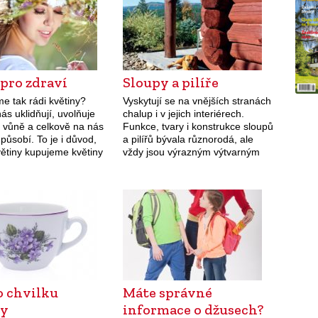
pro zdraví
Sloupy a pilíře
e tak rádi květiny?
Vyskytují se na vnějších stranách
ás uklidňují, uvolňuje
chalup i v jejich interiérech.
h vůně a celkově na nás
Funkce, tvary i konstrukce sloupů
 působí. To je i důvod,
a pilířů bývala různorodá, ale
větiny kupujeme květiny
vždy jsou výrazným výtvarným
e se mít kousek přírody
prvkem, který mnohdy určuje
íte…
charakter objektu. Přesný výčet
míst, kde se…
o chvilku
Máte správné
dy
informace o džusech?