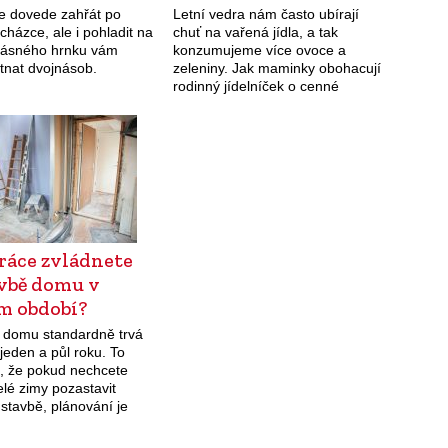
je dovede zahřát po
Letní vedra nám často ubírají
cházce, ale i pohladit na
chuť na vařená jídla, a tak
krásného hrnku vám
konzumujeme více ovoce a
tnat dvojnásob.
zeleniny. Jak maminky obohacují
rodinný jídelníček o cenné
vitamíny? Sáhnout můžeme také
po 100% džusech a pyré.
Co…
ráce zvládnete
avbě domu v
m období?
 domu standardně trvá
jeden a půl roku. To
 že pokud nechcete
lé zimy pozastavit
stavbě, plánování je
 Základy domu nebo
vnějších stěn jsou