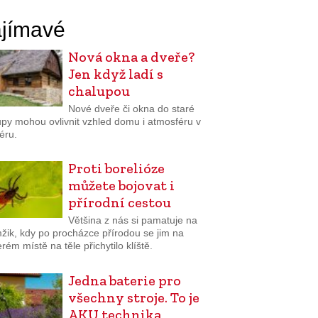
jímavé
Nová okna a dveře?
Jen když ladí s
chalupou
Nové dveře či okna do staré
upy mohou ovlivnit vzhled domu i atmosféru v
iéru.
Proti borelióze
můžete bojovat i
přírodní cestou
Většina z nás si pamatuje na
žik, kdy po procházce přírodou se jim na
rém místě na těle přichytilo klíště.
Jedna baterie pro
všechny stroje. To je
AKU technika