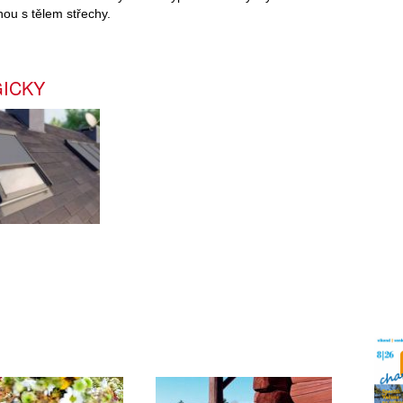
nou s tělem střechy.
GICKY