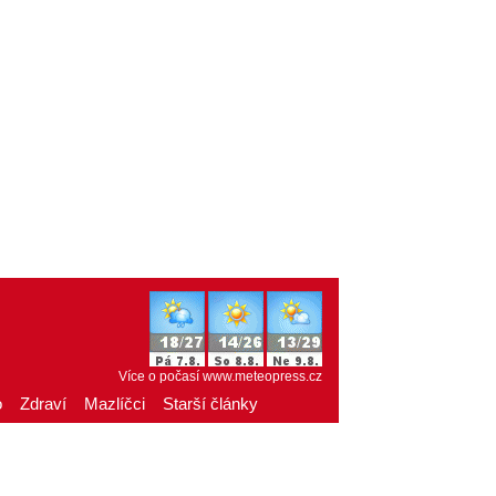
Více o počasí
www.meteopress.cz
o
Zdraví
Mazlíčci
Starší články