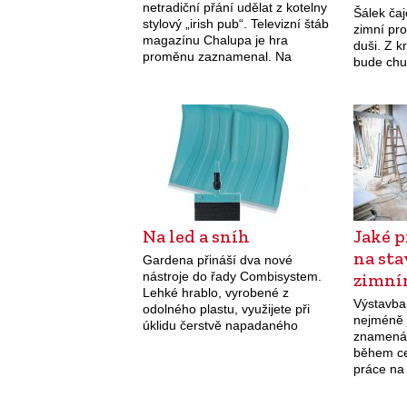
netradiční přání udělat z kotelny
Šálek ča
stylový „irish pub“. Televizní štáb
zimní pro
magazínu Chalupa je hra
duši. Z 
proměnu zaznamenal. Na
bude chu
začátku jednoho z podzimních
vydání magazínu Chalupa je hra
položila moderátorka kvízovou
otázku: „Když…
Na led a sníh
Jaké p
na st
Gardena přináší dva nové
nástroje do řady Combisystem.
zimní
Lehké hrablo, vyrobené z
Výstavba
odolného plastu, využijete při
nejméně 
úklidu čerstvě napadaného
znamená,
sněhu. Pokud však sníh zmrzne,
během ce
je na řadě škrabka, kterou
práce na 
uplatníte i po zbytek roku při…
klíčové.
malování 