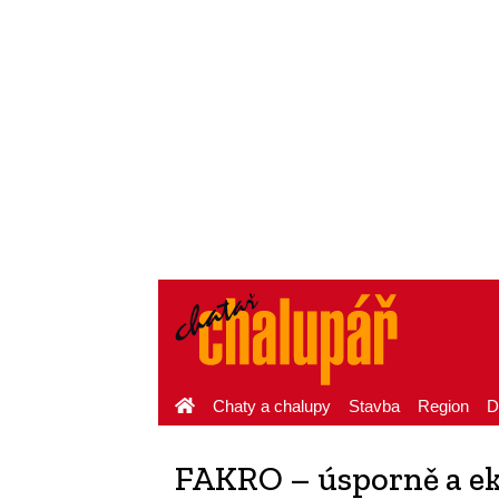
Chaty a chalupy
Stavba
Region
D
FAKRO – úsporně a e