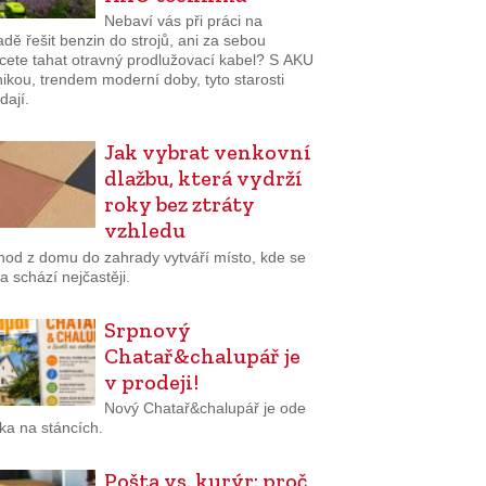
Nebaví vás při práci na
dě řešit benzin do strojů, ani za sebou
cete tahat otravný prodlužovací kabel? S AKU
ikou, trendem moderní doby, tyto starosti
dají.
Jak vybrat venkovní
dlažbu, která vydrží
roky bez ztráty
vzhledu
hod z domu do zahrady vytváří místo, kde se
a schází nejčastěji.
Srpnový
Chatař&chalupář je
v prodeji!
Nový Chatař&chalupář je ode
ka na stáncích.
Pošta vs. kurýr: proč