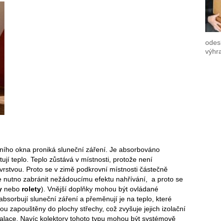
odes
výhr
ního okna proniká sluneční záření. Je absorbováno
tují teplo. Teplo zůstává v místnosti, protože není
vrstvou. Proto se v zimě podkrovní místnosti částečně
je nutno zabránit nežádoucímu efektu nahřívání, a proto se
y
nebo
rolety
). Vnější doplňky mohou být ovládané
absorbují sluneční záření a přeměnují je na teplo, které
u zapouštěny do plochy střechy, což zvyšuje jejich izolační
instalace. Navíc kolektory tohoto typu mohou být systémově