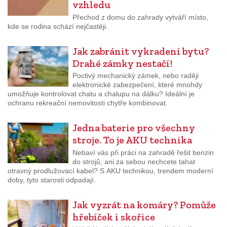
vzhledu
Přechod z domu do zahrady vytváří místo,
kde se rodina schází nejčastěji.
Jak zabránit vykradení bytu?
Drahé zámky nestačí!
Poctivý mechanický zámek, nebo raději
elektronické zabezpečení, které mnohdy
umožňuje kontrolovat chatu a chalupu na dálku? Ideální je
ochranu rekreační nemovitosti chytře kombinovat.
Jedna baterie pro všechny
stroje. To je AKU technika
Nebaví vás při práci na zahradě řešit benzin
do strojů, ani za sebou nechcete tahat
otravný prodlužovací kabel? S AKU technikou, trendem moderní
doby, tyto starosti odpadají.
Jak vyzrát na komáry? Pomůže
hřebíček i skořice