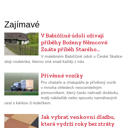
Zajímavé
V Babiččině údolí ožívají
příběhy Boženy Němcové:
Znáte příběh Starého…
V malebném Babiččině údolí u České Skalice
stojí roubenka, kterou zná snad každý z nás.
Přívěsné vozíky
Pro chataře a chalupáře je přívěsný vozík
v mnoha ohledech neocenitelným
pomocníkem, který často nahradí dodávku,
malý náklaďák nebo spoustu namáhavých
cest s kárkou či kolečkem.
Jak vybrat venkovní dlažbu,
která vydrží roky bez ztráty