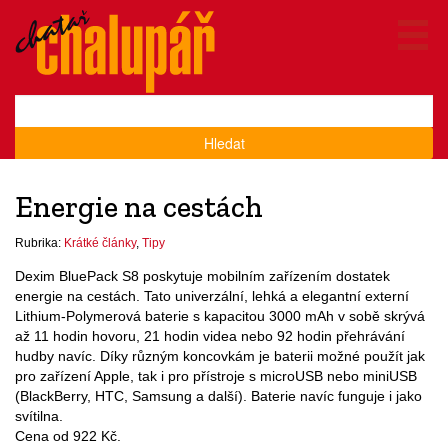
Hledat
Energie na cestách
Rubrika:
Krátké články
,
Tipy
Dexim BluePack S8 poskytuje mobilním zařízením dostatek
energie na cestách. Tato univerzální, lehká a elegantní externí
Lithium-Polymerová baterie s kapacitou 3000 mAh v sobě skrývá
až 11 hodin hovoru, 21 hodin videa nebo 92 hodin přehrávání
hudby navíc. Díky různým koncovkám je baterii možné použít jak
pro zařízení Apple, tak i pro přístroje s microUSB nebo miniUSB
(BlackBerry, HTC, Samsung a další). Baterie navíc funguje i jako
svítilna.
Cena od 922 Kč.