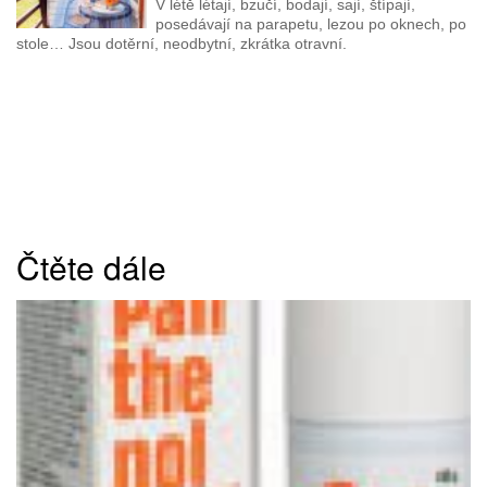
V létě létají, bzučí, bodají, sají, štípají,
posedávají na parapetu, lezou po oknech, po
stole… Jsou dotěrní, neodbytní, zkrátka otravní.
Čtěte dále