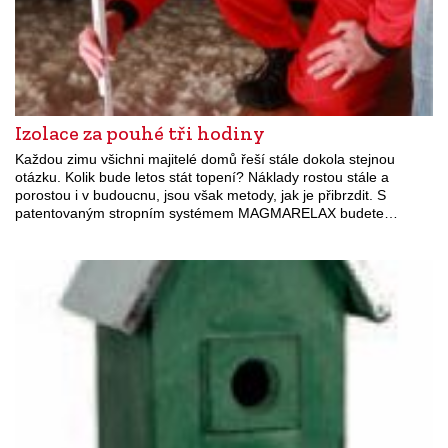
Izolace za pouhé tři hodiny
Každou zimu všichni majitelé domů řeší stále dokola stejnou
otázku. Kolik bude letos stát topení? Náklady rostou stále a
porostou i v budoucnu, jsou však metody, jak je přibrzdit. S
patentovaným stropním systémem MAGMARELAX budete…