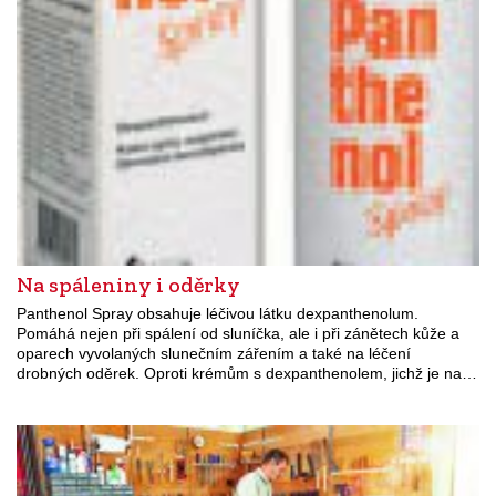
Na spáleniny i oděrky
Panthenol Spray obsahuje léčivou látku dexpanthenolum.
Pomáhá nejen při spálení od sluníčka, ale i při zánětech kůže a
oparech vyvolaných slunečním zářením a také na léčení
drobných oděrek. Oproti krémům s dexpanthenolem, jichž je na…