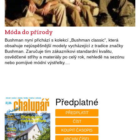
Móda do přírody
Bushman nyní přichází s kolekcí „Bushman classic“, která
obsahuje nejúspěšnější modely vycházející z tradice značky
Bushman. Zaručuje tím zákazníkovi standardní kvalitu,
osvědčené střihy a materiály po celý rok, nehledě na sezónu
nebo pomíjivé módní výstřelky.…
Předplatné
PŘEDPLATIT
ČÍST
KOUPIT ČASOPIS
ARCHIV ČÍSEL