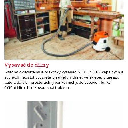
Vysavač do dílny
Snadno ovladatelný a praktický vysavač STIHL SE 62 kapalných a
suchých nečistot využijete při úklidu v dílně, ve sklepě, v garáži,
autě a dalších prostorách (i venkovních). Je vybaven funkcí
čištění filtru, hliníkovou sací trubkou…