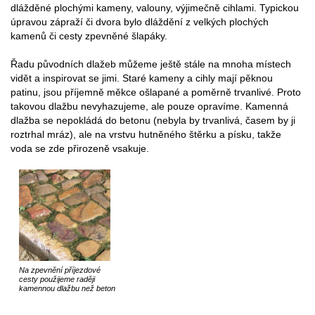
dlážděné plochými kameny, valouny, výjimečně cihlami. Typickou
úpravou zápraží či dvora bylo dláždění z velkých plochých
kamenů či cesty zpevněné šlapáky.
Řadu původních dlažeb můžeme ještě stále na mnoha místech
vidět a inspirovat se jimi. Staré kameny a cihly mají pěknou
patinu, jsou příjemně měkce ošlapané a poměrně trvanlivé. Proto
takovou dlažbu nevyhazujeme, ale pouze opravíme. Kamenná
dlažba se nepokládá do betonu (nebyla by trvanlivá, časem by ji
roztrhal mráz), ale na vrstvu hutněného štěrku a písku, takže
voda se zde přirozeně vsakuje.
Na zpevnění příjezdové
cesty použijeme raději
kamennou dlažbu než beton