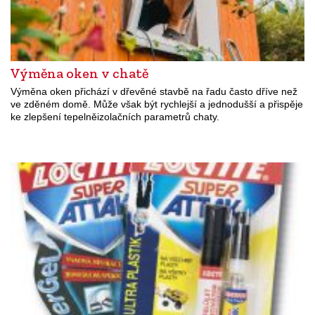
Výměna oken v chatě
Výměna oken přichází v dřevěné stavbě na řadu často dříve než
ve zděném domě. Může však být rychlejší a jednodušší a přispěje
ke zlepšení tepelněizolačních parametrů chaty.