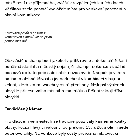
místě není nic příjemného, zvlášť v rozpálených letních dnech.
Většinou zcela postačí vydláždit místo pro venkovní posezení a
hlavní komunikace.
Zatravněný dvůr s cestou z
kamenných šlapáků už na první
pohled oku ladí
Obzvláště u chalup budí jakékoliv příliš rovné a dokonalé řešení
poněkud sterilní a městský dojem, či chalupu dokonce vizuálně
posouvá do kategorie satelitních novostaveb. Naopak je vítána
patina, malebná křivost a jednoduchost v kombinaci s bujnou
zelení, která zmírní všechny ostré přechody. Nejlepší výsledek
obvykle přinese volba místního materiálu a řešení v kraji dříve
obvyklá.
Osvědčený kámen
Pro dláždění ve městech se tradičně používaly kamenné kostky,
plotny, kočičí hlavy či valouny, od přelomu 19. a 20. století i šedé
betonové cihly. Na venkově byly cesty převážně mlatové, či