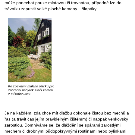
může ponechat pouze mlatovou či travnatou, případně lze do
trávníku zapustit velké ploché kameny – šlapáky.
Ke zpevnění malého plácku pro
zahradní nábytek stačí kámen
z místního lomu
Je na každém, zda chce mít dlažbu dokonale čistou bez mechů a
řas (a trávit čas jejím pravidelným čištěním) či naopak venkovsky
zarostlou. Domníváme se, že dláždění se spárami zarostlými
mechem či drobnými půdopokryvnými rostlinami nebo bylinkami