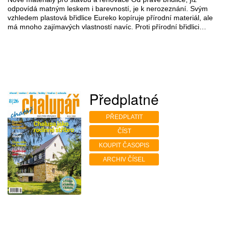
odpovídá matným leskem i barevností, je k nerozeznání. Svým
vzhledem plastová břidlice Eureko kopíruje přírodní materiál, ale
má mnoho zajímavých vlastností navíc. Proti přírodní břidlici…
Předplatné
PŘEDPLATIT
ČÍST
KOUPIT ČASOPIS
ARCHIV ČÍSEL