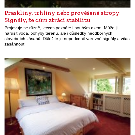
Praskliny, trhliny nebo prověšené stropy:
Signály, že dům ztrácí stabilitu
Projevuje se různě, leccos poznáte i pouhým okem. Může ji
narušit voda, pohyby terénu, ale i důsledky neodborných
stavebních zásahů. Důležité je nepodcenit varovné signály a včas
zasáhnout.