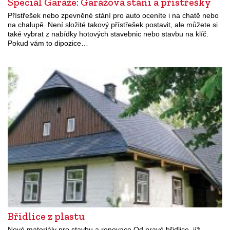
Speciál Garáže: Garážová stání a přístřešky
Přístřešek nebo zpevněné stání pro auto oceníte i na chatě nebo
na chalupě. Není složité takový přístřešek postavit, ale můžete si
také vybrat z nabídky hotových stavebnic nebo stavbu na klíč.
Pokud vám to dipozice…
Břidlice z plastu
Nové materiály pro stavbu a renovace Od pravé břidlice, jíž