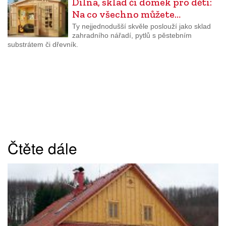
Dílna, sklad či domek pro děti:
Na co všechno můžete…
Ty nejjednodušší skvěle poslouží jako sklad
zahradního nářadí, pytlů s pěstebním
substrátem či dřevník.
Čtěte dále