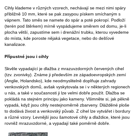
Cihly klademe v různých vzorech, nechávají se mezi nimi spáry
přibližně 10 mm, které se pak zasypou pískem smíchaným s
vápnem. Tato směs se namete do spár a poté pokropí. Podloží
(terén pod štěrkem) mírně vyspádujeme směrem od domu, je-li
plocha větší, zapustíme sem i drenážní trubku, kterou vyvedeme
do místa, kde poroste nějaká vegetace, nebo do dešťové
kanalizace.
Přípustné jsou i cihly
Skvěle vypadající je dlažba z mrazuvzdorných červených cihel
(tzv. zvonivky). Známe ji především ze západoevropských zemí
(Anglie, Holandsko), kde neodmyslitelně doplňuje zahrady
venkovských domů, avšak vyskytovala se i v některých regionech
u nás, a také v současnosti ji lze velmi dobře použít. Dlažba se
pokládá na stejném principu jako kameny. Všimněte si, jak pěkně
vypadá, když jsou cihly nestejnoměrně zbarveny. Dlážděné ploše
to dodává živost a venkovský půvab. Z cihel lze vytvářet i bordury
a různé vzory. Levnější jsou šamotové cihly a dlaždice, které jsou
rovněž mrazuvzdorné, a vypadají také poměrně dobře.