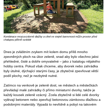
Kombinace mrazuvzdorné dlažby a cihel ve stejné barevnosti může prostor před
chalupou pěkně ozdobit
Dnes je zvláštním zvykem mít kolem domu příliš mnoho
zpevněných ploch na úkor zeleně, snad aby bylo všechno jaksi
přehledné, čisté a dobře omyvatelné – jako z katalogu nějakého
hobby centra. Pokud však chceme, aby dvorek nebo zahrádka
byly útulné, dýchající starými časy, je zbytečné zpevňovat větší
podíl plochy, než je nezbytně nutné.
Zatímco na venkově je zeleně dost, ve městech a městečkách
převládají malé zahrádky či přímo miniaturní dvorky, takže je
každý kousek zeleně vzácný. Zcela zbytečně si lidé celé dvorky
vylévají betonem nebo zpevňují betonovou zámkovou dlažbou a
podobnými materiály. Vypadá to nevlídně a pobyt na takovém