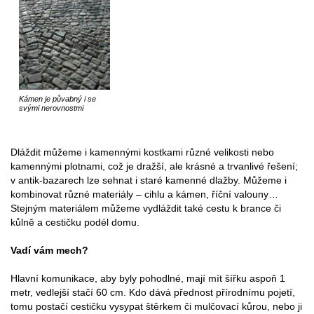
Kámen je půvabný i se
svými nerovnostmi
Dláždit můžeme i kamennými kostkami různé velikosti nebo
kamennými plotnami, což je dražší, ale krásné a trvanlivé řešení;
v antik-bazarech lze sehnat i staré kamenné dlažby. Můžeme i
kombinovat různé materiály – cihlu a kámen, říční valouny…
Stejným materiálem můžeme vydláždit také cestu k brance či
kůlně a cestičku podél domu.
Vadí vám mech?
Hlavní komunikace, aby byly pohodlné, mají mít šířku aspoň 1
metr, vedlejší stačí 60 cm. Kdo dává přednost přírodnímu pojetí,
tomu postačí cestičku vysypat štěrkem či mulčovací kůrou, nebo ji