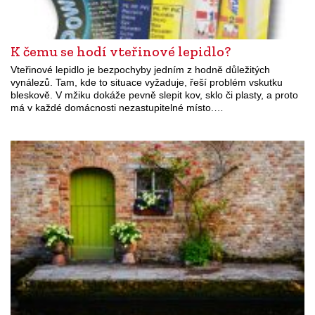
K čemu se hodí vteřinové lepidlo?
Vteřinové lepidlo je bezpochyby jedním z hodně důležitých
vynálezů. Tam, kde to situace vyžaduje, řeší problém vskutku
bleskově. V mžiku dokáže pevně slepit kov, sklo či plasty, a proto
má v každé domácnosti nezastupitelné místo.…