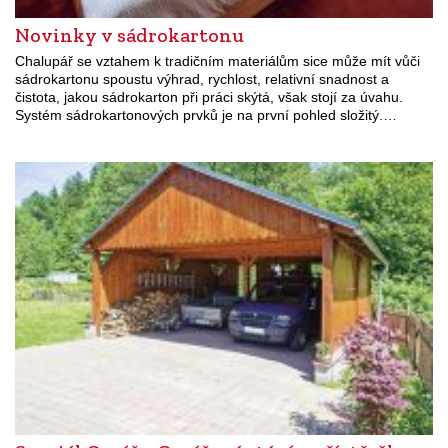
Novinky v sádrokartonu
Chalupář se vztahem k tradičním materiálům sice může mít vůči
sádrokartonu spoustu výhrad, rychlost, relativní snadnost a
čistota, jakou sádrokarton při práci skýtá, však stojí za úvahu.
Systém sádrokartonových prvků je na první pohled složitý.…