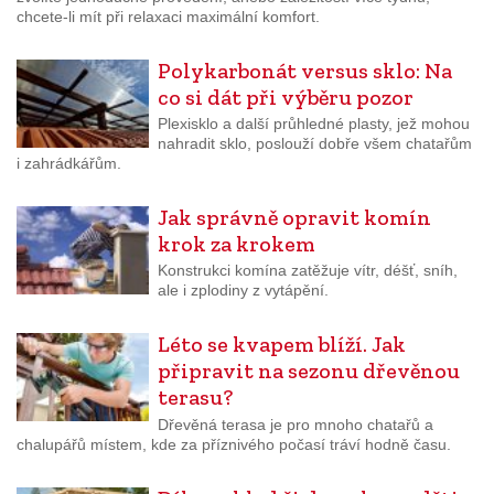
chcete-li mít při relaxaci maximální komfort.
Polykarbonát versus sklo: Na
co si dát při výběru pozor
Plexisklo a další průhledné plasty, jež mohou
nahradit sklo, poslouží dobře všem chatařům
i zahrádkářům.
Jak správně opravit komín
krok za krokem
Konstrukci komína zatěžuje vítr, déšť, sníh,
ale i zplodiny z vytápění.
Léto se kvapem blíží. Jak
připravit na sezonu dřevěnou
terasu?
Dřevěná terasa je pro mnoho chatařů a
chalupářů místem, kde za příznivého počasí tráví hodně času.