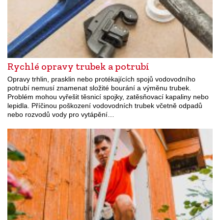
Rychlé opravy trubek a potrubí
Opravy trhlin, prasklin nebo protékajících spojů vodovodního
potrubí nemusí znamenat složité bourání a výměnu trubek.
Problém mohou vyřešit těsnicí spojky, zatěsňovací kapaliny nebo
lepidla. Příčinou poškození vodovodních trubek včetně odpadů
nebo rozvodů vody pro vytápění…