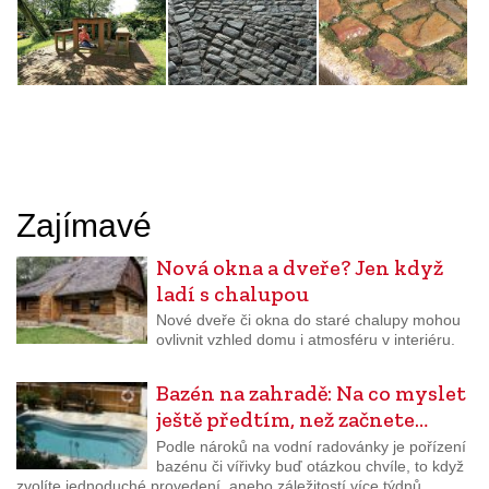
Zajímavé
Nová okna a dveře? Jen když
ladí s chalupou
Nové dveře či okna do staré chalupy mohou
ovlivnit vzhled domu i atmosféru v interiéru.
Bazén na zahradě: Na co myslet
ještě předtím, než začnete…
Podle nároků na vodní radovánky je pořízení
bazénu či vířivky buď otázkou chvíle, to když
zvolíte jednoduché provedení, anebo záležitostí více týdnů,