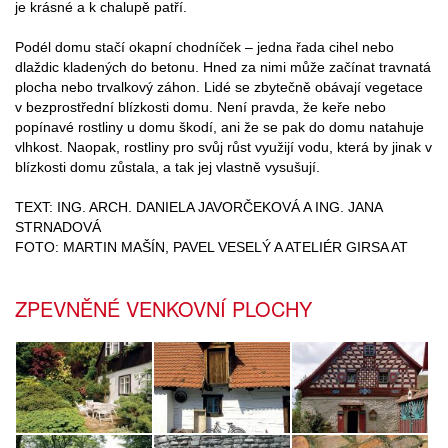
je krásné a k chalupě patří.
Podél domu stačí okapní chodníček – jedna řada cihel nebo
dlaždic kladených do betonu. Hned za nimi může začínat travnatá
plocha nebo trvalkový záhon. Lidé se zbytečně obávají vegetace
v bezprostřední blízkosti domu. Není pravda, že keře nebo
popínavé rostliny u domu škodí, ani že se pak do domu natahuje
vlhkost. Naopak, rostliny pro svůj růst využijí vodu, která by jinak v
blízkosti domu zůstala, a tak jej vlastně vysušují.
TEXT: ING. ARCH. DANIELA JAVORČEKOVÁ A ING. JANA
STRNADOVÁ
FOTO: MARTIN MAŠÍN, PAVEL VESELÝ A ATELIÉR GIRSA AT
ZPEVNĚNÉ VENKOVNÍ PLOCHY