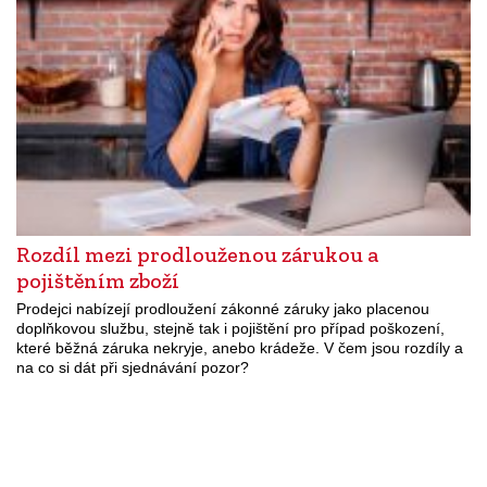
Rozdíl mezi prodlouženou zárukou a
pojištěním zboží
Prodejci nabízejí prodloužení zákonné záruky jako placenou
doplňkovou službu, stejně tak i pojištění pro případ poškození,
které běžná záruka nekryje, anebo krádeže. V čem jsou rozdíly a
na co si dát při sjednávání pozor?