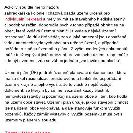
Ačkoliv jsou dle mého názoru
zahrádkářská kolonie i chatová osada území určená pro
individuální rekreaci
a měly by mít ze stavebního hlediska stejný
či podobný režim, doporučila bych v tomto případě obrátit se na
obec, která vydává územní plán či již vydala nějaké územní
rozhodnutí. Je důležité vědět, zda a jaká omezení jsou obsažená
v dokumentech vydaných obcí pro určené území, a případně
požádat o změnu územního plánu. Z výše uvedených dokumentů
může totiž vyplývat jisté omezení pro zástavbu území, resp. může
zde být uvedeno, zda se vůbec jedná o „zastavitelnou plochu“.
Územní plán (ÚP) je druh územně plánovací dokumentace, která
má za úkol racionalizaci prostorového a funkčního uspořádání
území v krajině a jejího využití. Je to vlastně nejdůležitější
dokument, se kterým by se měl seznámit každý vlastník
nemovitosti (stavby či pozemku) na území obce a i ten, kdo hodlá
na území obce stavět. Územní plán určuje, jakou stavební činnost
lze na území obce vykonávat, a dále stanovuje funkční využití
pozemků. Každý záměr výstavby či využití pozemku musí být s
územním plánem v souladu.