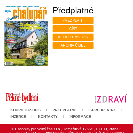
Předplatné
PŘEDPLATIT
ČÍST
KOUPIT ČASOPIS
ARCHIV ČÍSEL
KOUPIT ČASOPIS
PŘEDPLATNÉ
E-PŘEDPLATNÉ
INZERCE
KONTAKTY
INFORMACE
© Časopisy pro volný čas s.r.o., Domažlická 1256/1, 130 00, Praha 3