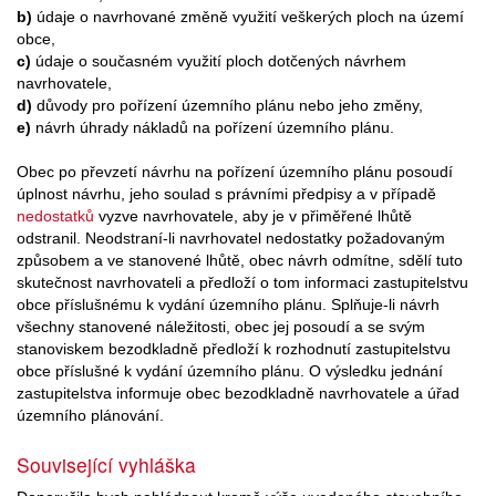
b)
údaje o navrhované změně využití veškerých ploch na území
obce,
c)
údaje o současném využití ploch dotčených návrhem
navrhovatele,
d)
důvody pro pořízení územního plánu nebo jeho změny,
e)
návrh úhrady nákladů na pořízení územního plánu.
Obec po převzetí návrhu na pořízení územního plánu posoudí
úplnost návrhu, jeho soulad s právními předpisy a v případě
nedostatků
vyzve navrhovatele, aby je v přiměřené lhůtě
odstranil. Neodstraní-li navrhovatel nedostatky požadovaným
způsobem a ve stanovené lhůtě, obec návrh odmítne, sdělí tuto
skutečnost navrhovateli a předloží o tom informaci zastupitelstvu
obce příslušnému k vydání územního plánu. Splňuje-li návrh
všechny stanovené náležitosti, obec jej posoudí a se svým
stanoviskem bezodkladně předloží k rozhodnutí zastupitelstvu
obce příslušné k vydání územního plánu. O výsledku jednání
zastupitelstva informuje obec bezodkladně navrhovatele a úřad
územního plánování.
Související vyhláška