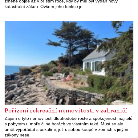
změně dojde až v příštím roce, kdy by měl být vydán nový
katastrální zákon. Ovšem jeho funkce je…
Pořízení rekreační nemovitosti v zahraničí
Zájem o tyto nemovitosti dlouhodobě roste a spokojenost majitelů
s pobytem u moře či na horách ve vlastním také. Musí se ale
umět vypořádat s úskalími, jež s sebou koupě v zemích s jinými
zákony nese.