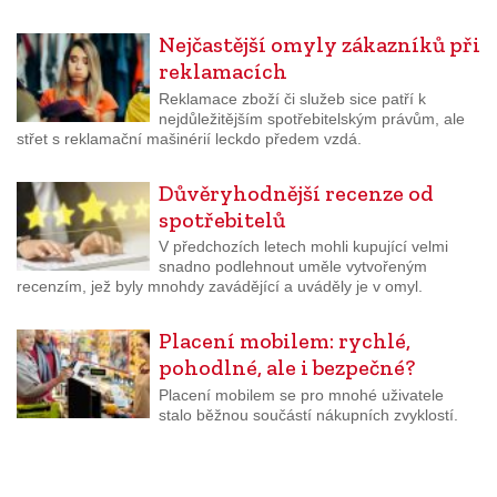
Nejčastější omyly zákazníků při
reklamacích
Reklamace zboží či služeb sice patří k
nejdůležitějším spotřebitelským právům, ale
střet s reklamační mašinérií leckdo předem vzdá.
Důvěryhodnější recenze od
spotřebitelů
V předchozích letech mohli kupující velmi
snadno podlehnout uměle vytvořeným
recenzím, jež byly mnohdy zavádějící a uváděly je v omyl.
Placení mobilem: rychlé,
pohodlné, ale i bezpečné?
Placení mobilem se pro mnohé uživatele
stalo běžnou součástí nákupních zvyklostí.