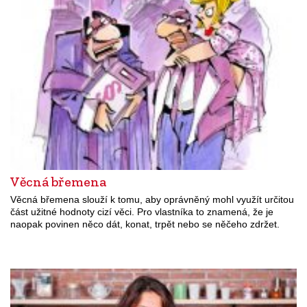
Věcná břemena
Věcná břemena slouží k tomu, aby oprávněný mohl využít určitou
část užitné hodnoty cizí věci. Pro vlastníka to znamená, že je
naopak povinen něco dát, konat, trpět nebo se něčeho zdržet.