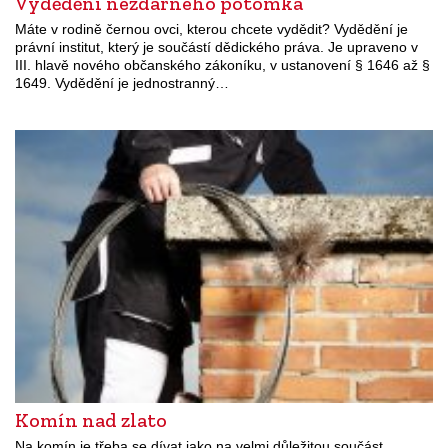
Vydědění nezdárného potomka
Máte v rodině černou ovci, kterou chcete vydědit? Vydědění je
právní institut, který je součástí dědického práva. Je upraveno v
III. hlavě nového občanského zákoníku, v ustanovení § 1646 až §
1649. Vydědění je jednostranný…
Komín nad zlato
Na komín je třeba se dívat jako na velmi důležitou součást