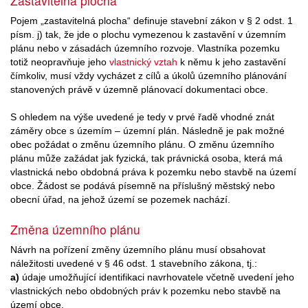
Zastavitelná plocha
Pojem „zastavitelná plocha“ definuje stavební zákon v § 2 odst. 1
písm. j) tak, že jde o plochu vymezenou k zastavění v územním
plánu nebo v zásadách územního rozvoje. Vlastníka pozemku
totiž neopravňuje jeho
vlastnický vztah
k němu k jeho zastavění
čímkoliv, musí vždy vycházet z cílů a úkolů územního plánování
stanovených právě v územně plánovací dokumentaci obce.
S ohledem na výše uvedené je tedy v prvé řadě vhodné znát
záměry obce s územím – územní plán. Následně je pak možné
obec požádat o změnu územního plánu. O změnu územního
plánu může zažádat jak fyzická, tak právnická osoba, která má
vlastnická nebo obdobná práva k pozemku nebo stavbě na území
obce. Žádost se podává písemně na příslušný městský nebo
obecní úřad, na jehož území se pozemek nachází.
Změna územního plánu
Návrh na pořízení změny územního plánu musí obsahovat
náležitosti uvedené v § 46 odst. 1 stavebního zákona, tj.:
a)
údaje umožňující identifikaci navrhovatele včetně uvedení jeho
vlastnických nebo obdobných práv k pozemku nebo stavbě na
území obce,