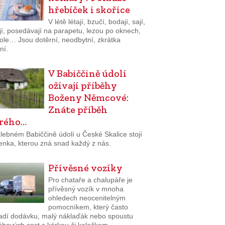
hřebíček i skořice
V létě létají, bzučí, bodají, sají,
jí, posedávají na parapetu, lezou po oknech,
tole… Jsou dotěrní, neodbytní, zkrátka
ní.
V Babiččině údolí
ožívají příběhy
Boženy Němcové:
Znáte příběh
rého…
lebném Babiččině údolí u České Skalice stojí
enka, kterou zná snad každý z nás.
Přívěsné vozíky
Pro chataře a chalupáře je
přívěsný vozík v mnoha
ohledech neocenitelným
pomocníkem, který často
adí dodávku, malý náklaďák nebo spoustu