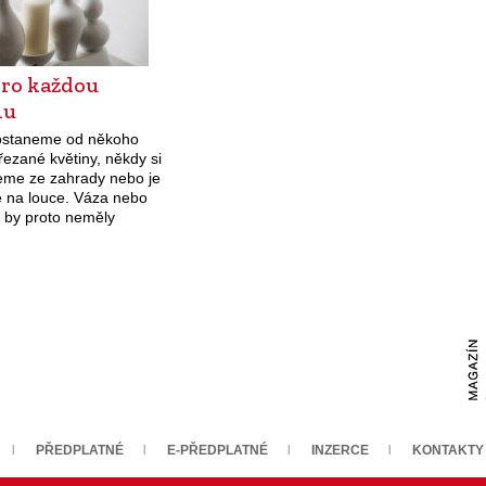
pro každou
nu
ostaneme od někoho
řezané květiny, někdy si
seme ze zahrady nebo je
 na louce. Váza nebo
y by proto neměly
domácnosti chybět.
PŘEDPLATNÉ
E-PŘEDPLATNÉ
INZERCE
KONTAKTY