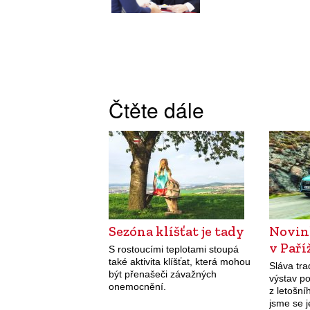
Čtěte dále
Sezóna klíšťat je tady
Novin
v Paří
S rostoucími teplotami stoupá
také aktivita klíšťat, která mohou
Sláva tr
být přenašeči závažných
výstav p
onemocnění.
z letošní
jsme se j