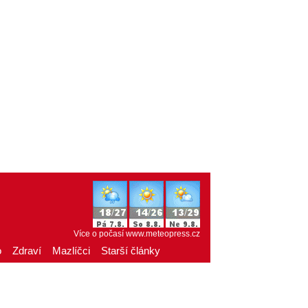
Více o počasí
www.meteopress.cz
o
Zdraví
Mazlíčci
Starší články