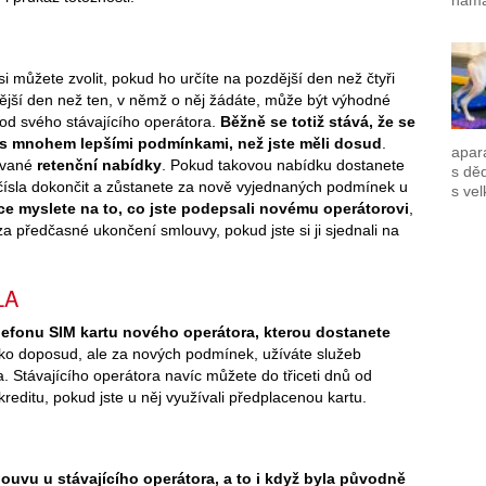
namá
 můžete zvolit, pokud ho určíte na pozdější den než čtyři
dější den než ten, v němž o něj žádáte, může být výhodné
 od svého stávajícího operátora.
Běžně se totiž stává, že se
ácí s mnohem lepšími podmínkami, než jste měli dosud
.
apar
kzvané
retenční nabídky
. Pokud takovou nabídku dostanete
s dě
čísla dokončit a zůstanete za nově vyjednaných podmínek u
s vel
ce myslete na to, co jste podepsali novému operátorovi
,
 předčasné ukončení smlouvy, pokud jste si ji sjednali na
LA
elefonu SIM kartu nového operátora, kterou dostanete
jako doposud, ale za nových podmínek, užíváte služeb
. Stávajícího operátora navíc můžete do třiceti dnů od
editu, pokud jste u něj využívali předplacenou kartu.
uvu u stávajícího operátora, a to i když byla původně