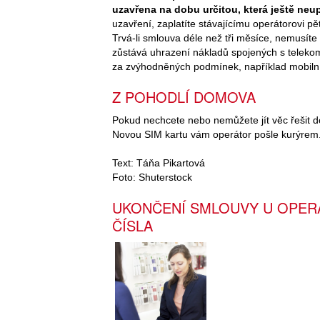
uzavřena na dobu určitou, která ještě neu
uzavření, zaplatíte stávajícímu operátorovi p
Trvá-li smlouva déle než tři měsíce, nemusíte 
zůstává uhrazení nákladů spojených s telek
za zvýhodněných podmínek, například mobiln
Z POHODLÍ DOMOVA
Pokud nechcete nebo nemůžete jít věc řešit d
Novou SIM kartu vám operátor pošle kurýrem
Text: Táňa Pikartová
Foto: Shuterstock
UKONČENÍ SMLOUVY U OPER
ČÍSLA