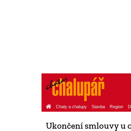
Chaty a chalupy
Stavba
Region
D
Ukončení smlouvy u o