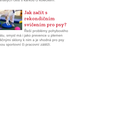
havých cest s kárkou či kolečkem.
Jak začít s
rekondičním
svičením pro psy?
Řeší problémy pohybového
átu, smysl má i jako prevence u plemen
dičnými sklony k nim a je vhodná pro psy
kou sportovní či pracovní zátěží.