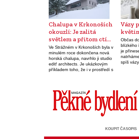
Chalupa v Krkonoších
Vázy 
okouzlí: Je zalitá
květi
světlem a přitom ctí…
Občas d
blízkého 
Ve Strážném v Krkonoších byla v
je přine
minulém roce dokončena nová
natrháme
horská chalupa, navrhlo ji studio
spíš váz
edit! architects. Je ukázkovým
v žádné 
příkladem toho, že i v prostředí s
přísnými regulacemi lze
dosáhnout kvalitní současné
architektury a vytvořit…
KOUPIT ČASOPIS