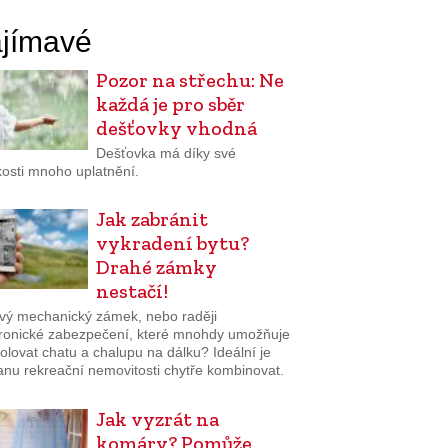
jímavé
Pozor na střechu: Ne
každá je pro sběr
dešťovky vhodná
Dešťovka má díky své
osti mnoho uplatnění.
Jak zabránit
vykradení bytu?
Drahé zámky
nestačí!
ivý mechanický zámek, nebo raději
tronické zabezpečení, které mnohdy umožňuje
olovat chatu a chalupu na dálku? Ideální je
anu rekreační nemovitosti chytře kombinovat.
Jak vyzrát na
komáry? Pomůže