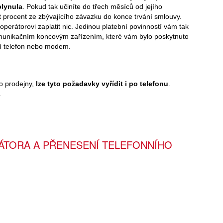
plynula
. Pokud tak učiníte do třech měsíců od jejího
ět procent ze zbývajícího závazku do konce trvání smlouvy.
operátorovi zaplatit nic. Jedinou platební povinností vám tak
omunikačním koncovým zařízením, které vám bylo poskytnuto
í telefon nebo modem.
o prodejny,
lze tyto požadavky vyřídit i po telefonu
.
.
ÁTORA A PŘENESENÍ TELEFONNÍHO