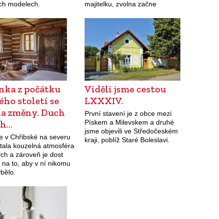
ch modelech.
majitelku, zvolna začne
promlouvat jeho minulost.
nka z počátku
Viděli jsme cestou
ho století se
LXXXIV.
la změny. Duch
První stavení je z obce mezi
ch…
Pískem a Milevskem a druhé
jsme objevili ve Středočeském
 v Chřibské na severu
kraji, poblíž Staré Boleslavi.
tala kouzelná atmosféra
ých a zároveň je dost
 na to, aby v ní nikomu
bělo.