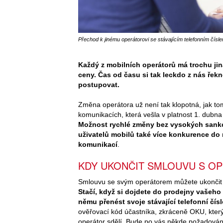
Přechod k jinému operátorovi se stávajícím telefonním číslem
Každý z mobilních operátorů má trochu jiná
ceny. Čas od času si tak leckdo z nás řekn
postupovat.
Změna operátora už není tak klopotná, jak tom
komunikacích, která vešla v platnost 1. dubna 
Možnost rychlé změny bez vysokých sankcí
uživatelů mobilů také více konkurence do
komunikací
.
KDY UKONČIT SMLOUVU S O
Smlouvu se svým operátorem můžete ukončit a 
Stačí, když si dojdete do prodejny vašeho
němu přenést svoje stávající telefonní čís
ověřovací kód účastníka, zkráceně OKU, který 
operátor sdělí. Bude po vás někde požadován 