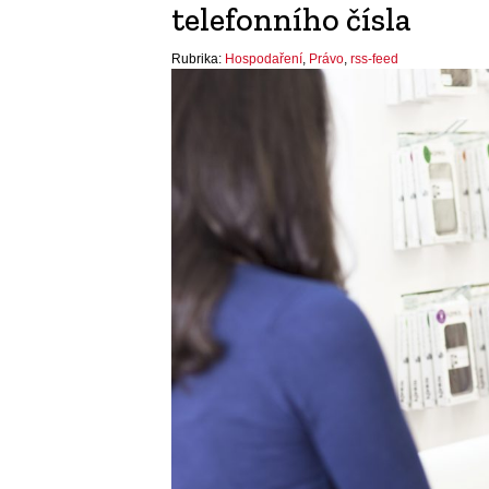
telefonního čísla
Rubrika:
Hospodaření
,
Právo
,
rss-feed