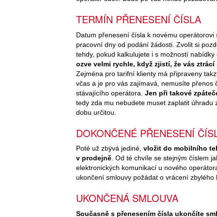
TERMÍN PŘENESENÍ ČÍSLA
Datum přenesení čísla k novému operátorovi si
pracovní dny od podání žádosti. Zvolit si poz
tehdy, pokud kalkulujete i s možností nabídky
ozve velmi rychle, když zjistí, že vás ztr
Zejména pro tarifní klienty má připraveny ta
včas a je pro vás zajímavá, nemusíte přenos 
stávajícího operátora.
Jen při takové zpáteč
tedy zda mu nebudete muset zaplatit úhradu za
dobu určitou.
DOKONČENÉ PŘENESENÍ ČÍS
Poté už zbývá jediné,
vložit do mobilního t
v prodejně
. Od té chvíle se stejným číslem 
elektronických komunikací u nového operátora
ukončení smlouvy požádat o vrácení zbylého kr
UKONČENÁ SMLOUVA
Současně s přenesením čísla ukončíte smlo