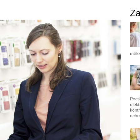
Za
měkk
Poct
elek
kontr
ochr