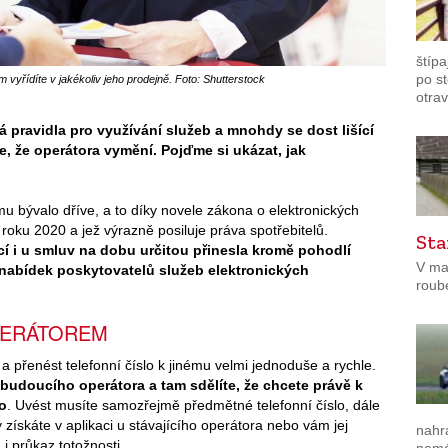
štípa
po s
 vyřídíte v jakékoliv jeho prodejně. Foto: Shutterstock
otrav
 pravidla pro využívání služeb a mnohdy se dost lišící
e, že operátora vymění. Pojďme si ukázat, jak
u bývalo dříve, a to díky novele zákona o elektronických
roku 2020 a jež výrazně posiluje práva spotřebitelů.
Sta
 i u smluv na dobu určitou přinesla kromě pohodlí
V ma
 nabídek poskytovatelů služeb elektronických
roub
PERÁTOREM
přenést telefonní číslo k jinému velmi jednoduše a rychle.
 budoucího operátora a tam sdělíte, že chcete právě k
lo
. Uvést musíte samozřejmě předmětné telefonní číslo, dále
získáte v aplikaci u stávajícího operátora nebo vám jej
nahr
i průkaz totožnosti.