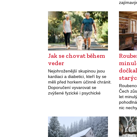
zajímavý
Jak se chovat během
Roube
veder
minulé
dočka
Nejohroženější skupinou jsou
kardiaci a diabetici, kteří by se
starý
měli před horkem účinně chránit.
Roubence
Doporučení vyvarovat se
Čech zůs
zvýšené fyzické i psychické
let minul
námahy ale platí obecně.
pohodlná
nic nechy