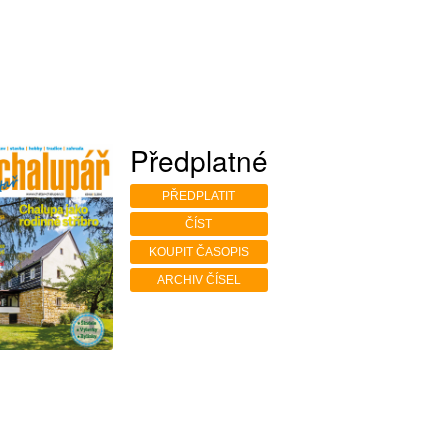
Předplatné
PŘEDPLATIT
ČÍST
KOUPIT ČASOPIS
ARCHIV ČÍSEL