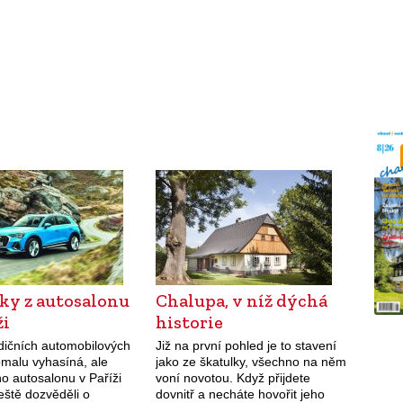
ky z autosalonu
Chalupa, v níž dýchá
ži
historie
adičních automobilových
Již na první pohled je to stavení
omalu vyhasíná, ale
jako ze škatulky, všechno na něm
ho autosalonu v Paříži
voní novotou. Když přijdete
eště dozvěděli o
dovnitř a necháte hovořit jeho