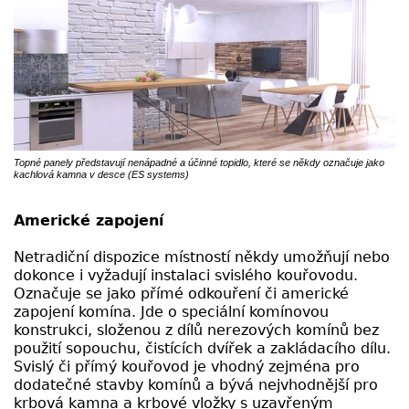
Topné panely představují nenápadné a účinné topidlo, které se někdy označuje jako
kachlová kamna v desce (ES systems)
Americké zapojení
Netradiční dispozice místností někdy umožňují nebo
dokonce i vyžadují instalaci svislého kouřovodu.
Označuje se jako přímé odkouření či americké
zapojení komína. Jde o speciální komínovou
konstrukci, složenou z dílů nerezových komínů bez
použití sopouchu, čistících dvířek a zakládacího dílu.
Svislý či přímý kouřovod je vhodný zejména pro
dodatečné stavby komínů a bývá nejvhodnější pro
krbová kamna a krbové vložky s uzavřeným