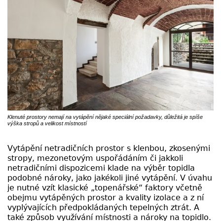
Klenuté prostory nemají na vytápění nějaké speciální požadavky, důležitá je spíše
výška stropů a velikost místností
Vytápění netradičních prostor s klenbou, zkosenými
stropy, mezonetovým uspořádáním či jakkoli
netradičními dispozicemi klade na výběr topidla
podobné nároky, jako jakékoli jiné vytápění. V úvahu
je nutné vzít klasické „topenářské“ faktory včetně
obejmu vytápěných prostor a kvality izolace a z ní
vyplývajících předpokládaných tepelných ztrát. A
také způsob využívání místnosti a nároky na topidlo.