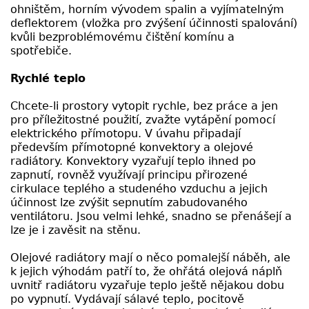
ohništěm, horním vývodem spalin a vyjímatelným
deflektorem (vložka pro zvýšení účinnosti spalování)
kvůli bezproblémovému čištění komínu a
spotřebiče.
Rychlé teplo
Chcete-li prostory vytopit rychle, bez práce a jen
pro příležitostné použití, zvažte vytápění pomocí
elektrického přímotopu. V úvahu připadají
především přímotopné konvektory a olejové
radiátory. Konvektory vyzařují teplo ihned po
zapnutí, rovněž využívají principu přirozené
cirkulace teplého a studeného vzduchu a jejich
účinnost lze zvýšit sepnutím zabudovaného
ventilátoru. Jsou velmi lehké, snadno se přenášejí a
lze je i zavěsit na stěnu.
Olejové radiátory mají o něco pomalejší náběh, ale
k jejich výhodám patří to, že ohřátá olejová náplň
uvnitř radiátoru vyzařuje teplo ještě nějakou dobu
po vypnutí. Vydávají sálavé teplo, pocitově