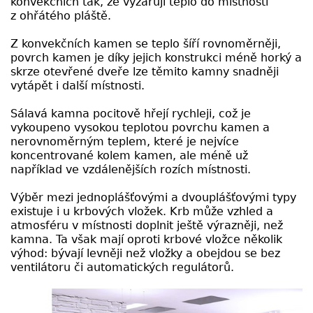
konvekčních tak, že vyzařují teplo do místnosti
z ohřátého pláště.
Z konvekčních kamen se teplo šíří rovnoměrněji,
povrch kamen je díky jejich konstrukci méně horký a
skrze otevřené dveře lze těmito kamny snadněji
vytápět i další místnosti.
Sálavá kamna pocitově hřejí rychleji, což je
vykoupeno vysokou teplotou povrchu kamen a
nerovnoměrným teplem, které je nejvíce
koncentrované kolem kamen, ale méně už
například ve vzdálenějších rozích místnosti.
Výběr mezi jednoplášťovými a dvouplášťovými typy
existuje i u krbových vložek. Krb může vzhled a
atmosféru v místnosti doplnit ještě výrazněji, než
kamna. Ta však mají oproti krbové vložce několik
výhod: bývají levněji než vložky a obejdou se bez
ventilátoru či automatických regulátorů.