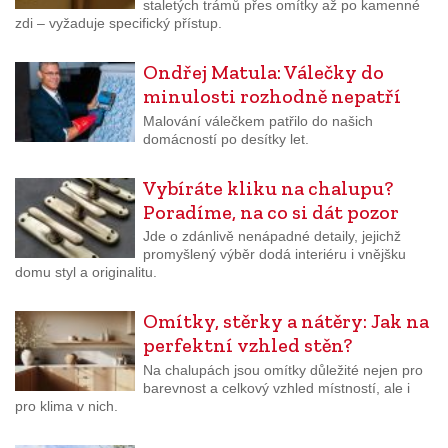
staletých trámů přes omítky až po kamenné
zdi – vyžaduje specifický přístup.
Ondřej Matula: Válečky do
minulosti rozhodně nepatří
Malování válečkem patřilo do našich
domácností po desítky let.
Vybíráte kliku na chalupu?
Poradíme, na co si dát pozor
Jde o zdánlivě nenápadné detaily, jejichž
promyšlený výběr dodá interiéru i vnějšku
domu styl a originalitu.
Omítky, stěrky a nátěry: Jak na
perfektní vzhled stěn?
Na chalupách jsou omítky důležité nejen pro
barevnost a celkový vzhled místností, ale i
pro klima v nich.