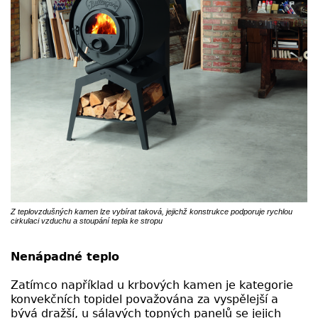
Z teplovzdušných kamen lze vybírat taková, jejichž konstrukce podporuje rychlou
cirkulaci vzduchu a stoupání tepla ke stropu
Nenápadné teplo
Zatímco například u krbových kamen je kategorie
konvekčních topidel považována za vyspělejší a
bývá dražší, u sálavých topných panelů se jejich