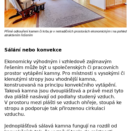
Přímé odkouření kamen či krbu je v netradičních prostorách ekonomickým i na pohled
atraktivním řešením
Sálání nebo konvekce
Ekonomicky výhodným i vzhledově zajímavým
řešením může být u společenských či pracovních
prostor vytápění kamny. Pro místnosti s vysokými či
klenutými stropy jsou vhodnější kamna,
konstruovaná na principu konvekčního vytápění.
Taková kamna jsou dvouplášťová a právě mezi tyto
dva pláště nasávají od podlahy studený vzduch.
V prostoru mezi plášti se vzduch ohřeje, stoupá ke
stropu a podporuje tak přirozenou cirkulaci
vzduchu.
Jednoplášťová sálavá kamna fungují na rozdíl od