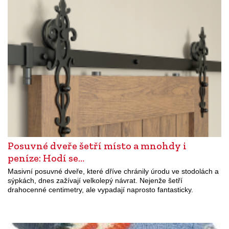
Posuvné dveře šetří místo a mnohdy i
peníze: Hodí se…
Masivní posuvné dveře, které dříve chránily úrodu ve stodolách a
sýpkách, dnes zažívají velkolepý návrat. Nejenže šetří
drahocenné centimetry, ale vypadají naprosto fantasticky.