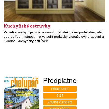
Kuchyňské ostrůvky
Ve velké kuchyni je možné umístit nábytek nejen podél stěn, ale i
doprostřed místnosti – a vytvořit praktický víceúčelový pracovní a
ukládací kuchyňský ostrůvek.
Předplatné
PŘEDPLATIT
ČÍST
KOUPIT ČASOPIS