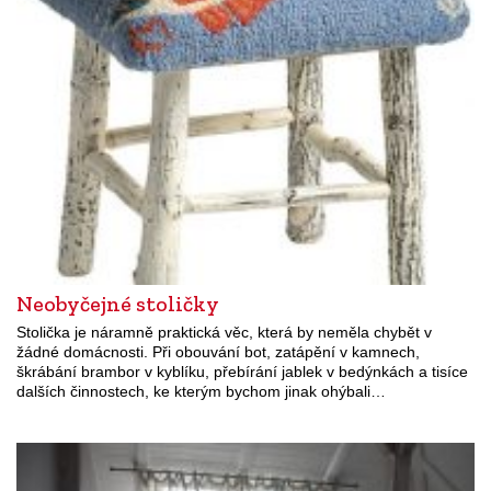
Neobyčejné stoličky
Stolička je náramně praktická věc, která by neměla chybět v
žádné domácnosti. Při obouvání bot, zatápění v kamnech,
škrábání brambor v kyblíku, přebírání jablek v bedýnkách a tisíce
dalších činnostech, ke kterým bychom jinak ohýbali…