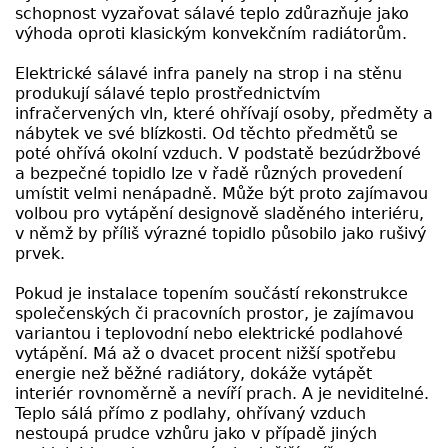
schopnost vyzařovat sálavé teplo zdůrazňuje jako
výhoda oproti klasickým konvekčním radiátorům.
Elektrické sálavé infra panely na strop i na stěnu
produkují sálavé teplo prostřednictvím
infračervených vln, které ohřívají osoby, předměty a
nábytek ve své blízkosti. Od těchto předmětů se
poté ohřívá okolní vzduch. V podstatě bezúdržbové
a bezpečné topidlo lze v řadě různých provedení
umístit velmi nenápadně. Může být proto zajímavou
volbou pro vytápění designově sladěného interiéru,
v němž by příliš výrazné topidlo působilo jako rušivý
prvek.
Pokud je instalace topením součástí rekonstrukce
společenských či pracovních prostor, je zajímavou
variantou i teplovodní nebo elektrické podlahové
vytápění. Má až o dvacet procent nižší spotřebu
energie než běžné radiátory, dokáže vytápět
interiér rovnoměrně a nevíří prach. A je neviditelné.
Teplo sálá přímo z podlahy, ohřívaný vzduch
nestoupá prudce vzhůru jako v případě jiných