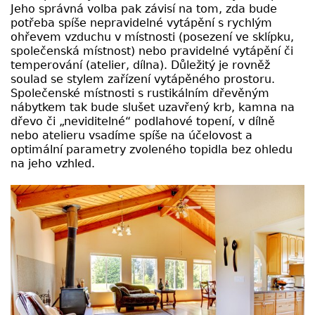
Jeho správná volba pak závisí na tom, zda bude
potřeba spíše nepravidelné vytápění s rychlým
ohřevem vzduchu v místnosti (posezení ve sklípku,
společenská místnost) nebo pravidelné vytápění či
temperování (atelier, dílna). Důležitý je rovněž
soulad se stylem zařízení vytápěného prostoru.
Společenské místnosti s rustikálním dřevěným
nábytkem tak bude slušet uzavřený krb, kamna na
dřevo či „neviditelné“ podlahové topení, v dílně
nebo atelieru vsadíme spíše na účelovost a
optimální parametry zvoleného topidla bez ohledu
na jeho vzhled.