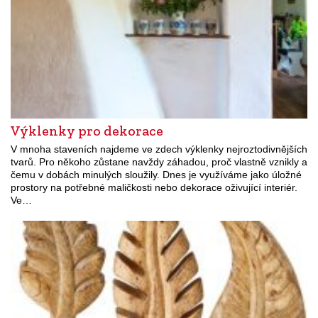
Výklenky pro dekorace
V mnoha staveních najdeme ve zdech výklenky nejroztodivnějších
tvarů. Pro někoho zůstane navždy záhadou, proč vlastně vznikly a
čemu v dobách minulých sloužily. Dnes je využíváme jako úložné
prostory na potřebné maličkosti nebo dekorace oživující interiér.
Ve…