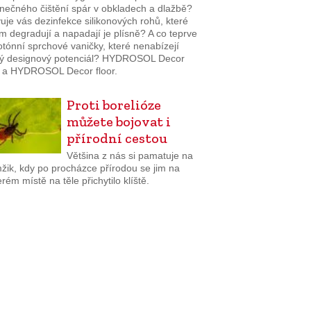
nečného čištění spár v obkladech a dlažbě?
je vás dezinfekce silikonových rohů, které
 degradují a napadají je plísně? A co teprve
tónní sprchové vaničky, které nenabízejí
ý designový potenciál? HYDROSOL Decor
 a HYDROSOL Decor floor.
Proti borelióze
můžete bojovat i
přírodní cestou
Většina z nás si pamatuje na
žik, kdy po procházce přírodou se jim na
rém místě na těle přichytilo klíště.