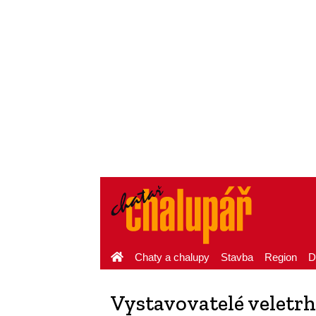
Chaty a chalupy
Stavba
Region
D
Vystavovatelé velet