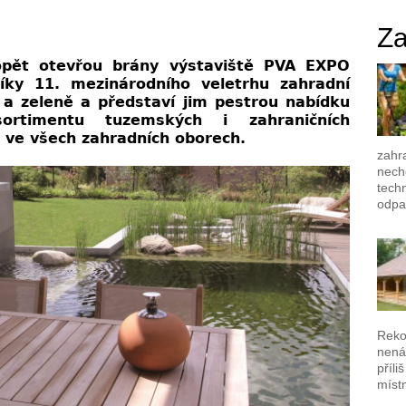
Za
 opět otevřou brány výstaviště PVA EXPO
íky 11. mezinárodního veletrhu zahradní
y a zeleně a představí jim pestrou nabídku
sortimentu tuzemských i zahraničních
 ve všech zahradních oborech.
zahra
nech
techn
odpa
Reko
nená
příli
místn