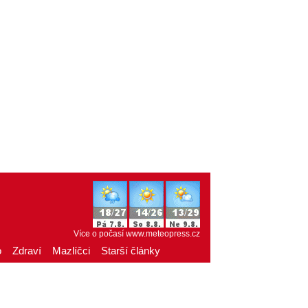
Více o počasí
www.meteopress.cz
o
Zdraví
Mazlíčci
Starší články