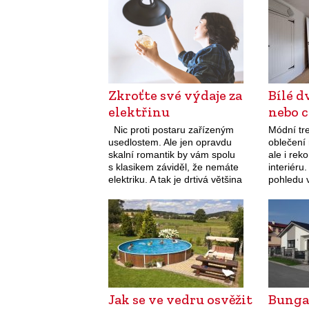
se lisováním z odpadu při
hlavně vě
zpracování…
domu. O
Zkroťte své výdaje za
Bílé d
elektřinu
nebo 
Nic proti postaru zařízeným
Módní tre
usedlostem. Ale jen opravdu
oblečení 
skalní romantik by vám spolu
ale i rek
s klasikem záviděl, že nemáte
interiér
elektriku. A tak je drtivá většina
pohledu 
chat a chalup v Česku
nadčasové
elektrifikovaná. Jste si jistí, že
ně patří i
právě v té…
bílými d
Jak se ve vedru osvěžit
Bungal