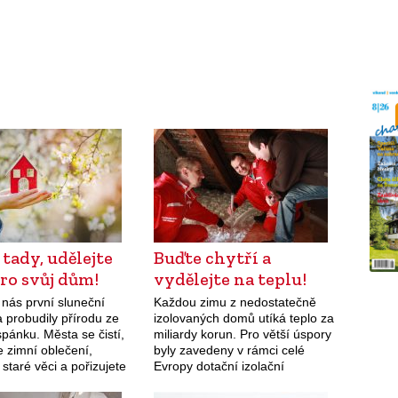
e tady, udělejte
Buďte chytří a
ro svůj dům!
vydělejte na teplu!
 nás první sluneční
Každou zimu z nedostatečně
 probudily přírodu ze
izolovaných domů utíká teplo za
pánku. Města se čistí,
miliardy korun. Pro větší úspory
te zimní oblečení,
byly zavedeny v rámci celé
 staré věci a pořizujete
Evropy dotační izolační
astávající sezonu, ale
programy. I přesto mnoho