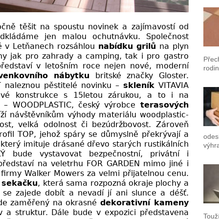
čně těšit na spoustu novinek a zajímavostí od
edkládáme jen malou ochutnávku. Společnost
ě v Letňanech rozsáhlou
nabídku grilů
na plyn
ny jak pro zahrady a camping, tak i pro gastro
Přec
 představí v letošním roce nejen nové, moderní
rodin
venkovního nábytku
britské značky Gloster.
T naleznou pěstitelé novinku –
skleník
VITAVIA
ové konstrukce s 15letou zárukou, a to i na
PC – WOODPLASTIC, český výrobce
terasových
líží návštěvníkům výhody materiálu woodplastic-
nost, velká odolnost či bezúdržbovost. Zároveň
rofil TOP, jehož spáry se důmyslně překrývají a
odes
terý imituje drásané dřevo starých rustikálních
výhr
Ý bude vystavovat bezpečnostní, privátní i
představí na veletrhu FOR GARDEN mimo jiné i
firmy Walker Mowers za velmi přijatelnou cenu.
 sekačku
, která sama rozpozná okraje plochy a
e zajede dobít a nevadí jí ani slunce a déšť.
ude zaměřený na okrasné
dekorativní kameny
 a struktur. Dále bude v expozici představena
Touž