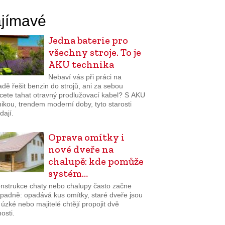
jímavé
Jedna baterie pro
všechny stroje. To je
AKU technika
Nebaví vás při práci na
dě řešit benzin do strojů, ani za sebou
cete tahat otravný prodlužovací kabel? S AKU
ikou, trendem moderní doby, tyto starosti
dají.
Oprava omítky i
nové dveře na
chalupě: kde pomůže
systém…
nstrukce chaty nebo chalupy často začne
padně: opadává kus omítky, staré dveře jsou
š úzké nebo majitelé chtějí propojit dvě
osti.