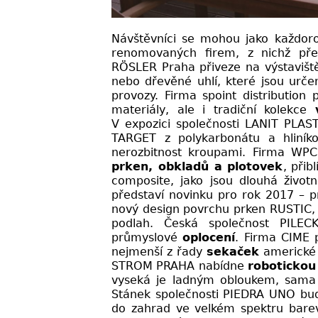
Návštěvníci se mohou jako každoro
renomovaných firem, z nichž př
RÖSLER Praha přiveze na výstavišt
nebo dřevěné uhlí, které jsou urče
provozy. Firma spoint distribution
materiály, ale i tradiční kolekce
V expozici společnosti LANIT PLAS
TARGET z polykarbonátu a hliník
nerozbitnost kroupami. Firma W
prken, obkladů a plotovek
, přib
composite, jako jsou dlouhá život
představí novinku pro rok 2017 – p
nový design povrchu prken RUSTIC, k
podlah. Česká společnost PILECK
průmyslové
oplocení
. Firma CIME 
nejmenší z řady
sekaček
americké 
STROM PRAHA nabídne
robotickou
vyseká je ladným obloukem, sama s
Stánek společnosti PIEDRA UNO b
do zahrad ve velkém spektru barev