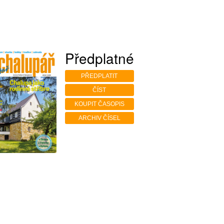
Předplatné
PŘEDPLATIT
ČÍST
KOUPIT ČASOPIS
ARCHIV ČÍSEL