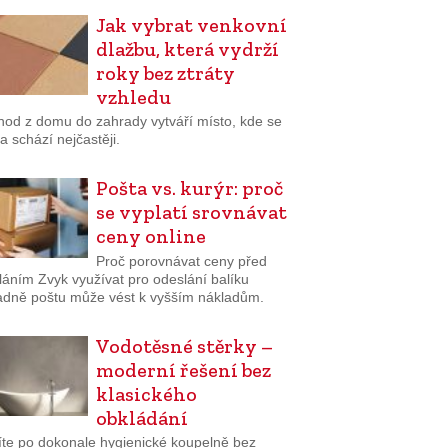
Jak vybrat venkovní
dlažbu, která vydrží
roky bez ztráty
vzhledu
hod z domu do zahrady vytváří místo, kde se
a schází nejčastěji.
Pošta vs. kurýr: proč
se vyplatí srovnávat
ceny online
Proč porovnávat ceny před
láním Zvyk využívat pro odeslání balíku
adně poštu může vést k vyšším nákladům.
Vodotěsné stěrky –
moderní řešení bez
klasického
obkládání
íte po dokonale hygienické koupelně bez