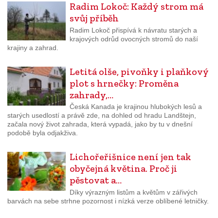
Radim Lokoč: Každý strom má
svůj příběh
Radim Lokoč přispívá k návratu starých a
krajových odrůd ovocných stromů do naší
krajiny a zahrad.
Letitá olše, pivoňky i plaňkový
plot s hrnečky: Proměna
zahrady,…
Česká Kanada je krajinou hlubokých lesů a
starých usedlostí a právě zde, na dohled od hradu Landštejn,
začala nový život zahrada, která vypadá, jako by tu v dnešní
podobě byla odjakživa.
Lichořeřišnice není jen tak
obyčejná květina. Proč ji
pěstovat a…
Díky výrazným listům a květům v zářivých
barvách na sebe strhne pozornost i nízká verze oblíbené letničky.