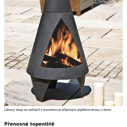
Litinový sloup na nožkách s komínkem je příjemným doplňkem terasy u domu
Přenosná topeniště