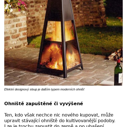
Efektní designový sloup je dalším typem moderních ohnišť
Ohniště zapuštěné či vyvýšené
Ten, kdo však nechce nic nového kupovat, může
upravit stávající ohniště do kultivovanější podoby.
Lze je trochu zapustit do země a po uhašení