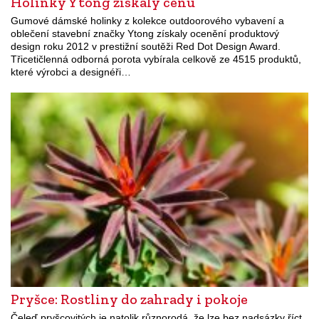
Holinky Ytong získaly cenu
Gumové dámské holinky z kolekce outdoorového vybavení a
oblečení stavební značky Ytong získaly ocenění produktový
design roku 2012 v prestižní soutěži Red Dot Design Award.
Třicetičlenná odborná porota vybírala celkově ze 4515 produktů,
které výrobci a designéři…
Pryšce: Rostliny do zahrady i pokoje
Čeleď pryšcovitých je natolik různorodá, že lze bez nadsázky říct,