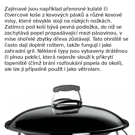
Zajímavé jsou například přenosné kulaté či
čtvercové koše z kovových pásků a různé kovové
mísy, které obvykle stojí na nízkých nožkách.
Zatímco pod koši bývá pevná podložka, do níž se
zachytává popel propadávající mezi pásovinou, v
míse shořelé zbytky dřeva zůstávají. Tato ohniště se
často dají doplnit roštem, takže fungují i jako
zahradní gril. Některé typy jsou vybaveny drátěnou
či plnou poklicí, která nejenže slouží k přikrytí
topeniště (čímž brání rozfoukání popela do okolí),
ale lze ji případně použít i jako větrolam.