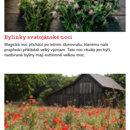
Bylinky svatojánské noci
Magická noc přichází po letním slunovratu, kterému naši
prapředci přikládali velký význam. Tato noc rituály jen hýří,
nasbírané byliny mají extrémně velkou moc.