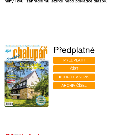
hlíny i kvůli zahradnímu jezírku nebo pokládce dlažby.
Předplatné
PŘEDPLATIT
ČÍST
KOUPIT ČASOPIS
ARCHIV ČÍSEL