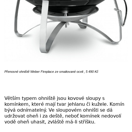
Přenosné ohniště Weber Fireplace ze smaltované oceli , 5 490 Kč
Větším typem ohniště jsou kovové sloupy s
komínkem, které mají tvar jehlanu či kužele. Komín
bývá odnímatelný. Ve sloupovém ohništi se dá
udržovat oheň i za deště, neboť komínek nedovolí
vodě oheň uhasit, zvláště má-li stříšku.