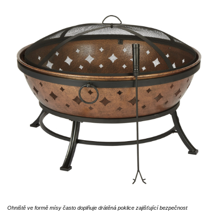
Ohniště ve formě mísy často doplňuje drátěná poklice zajišťující bezpečnost