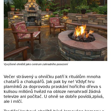
Vyvýšené ohniště jako centrum zahradního posezení
Večer strávený u ohníčku patří k rituálům mnoha
chatařů a chalupářů. Jak pak by ne! Vždyť hru
plamínků za doprovodu praskání hořícího dřeva s
kulisou miliónů hvězd na obloze nenahradí žádná
televize ani počítač. U ohně se dobře povídá,
zpívá,
ale i mlčí.