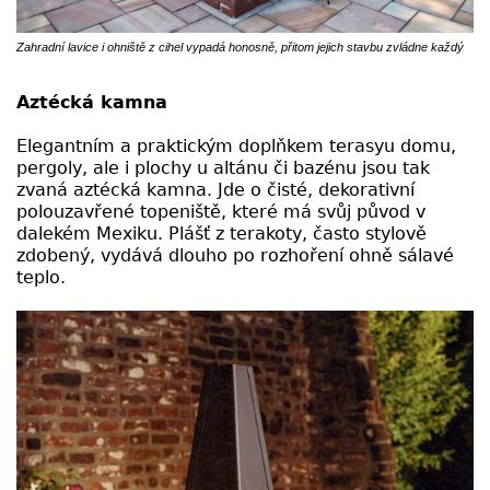
Zahradní lavice i ohniště z cihel vypadá honosně, přitom jejich stavbu zvládne každý
Aztécká kamna
Elegantním a praktickým doplňkem terasy
u domu,
pergoly, ale i plochy u altánu či bazénu jsou tak
zvaná aztécká kamna. Jde o čisté, dekorativní
polouzavřené topeniště, které má svůj původ v
dalekém Mexiku. Plášť z terakoty, často stylově
zdobený, vydává dlouho po rozhoření ohně sálavé
teplo.