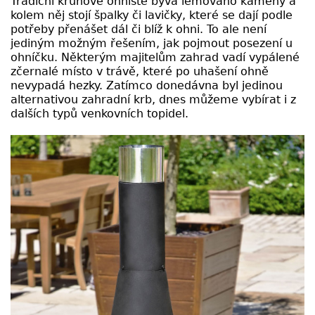
Tradiční kruhové ohniště bývá lemováno kameny a
kolem něj stojí špalky či lavičky, které se dají podle
potřeby přenášet dál či blíž k ohni. To ale není
jediným možným řešením, jak pojmout posezení u
ohníčku. Některým majitelům zahrad vadí vypálené
zčernalé místo v trávě, které po uhašení ohně
nevypadá hezky. Zatímco donedávna byl jedinou
alternativou zahradní krb, dnes můžeme vybírat i z
dalších typů venkovních topidel.