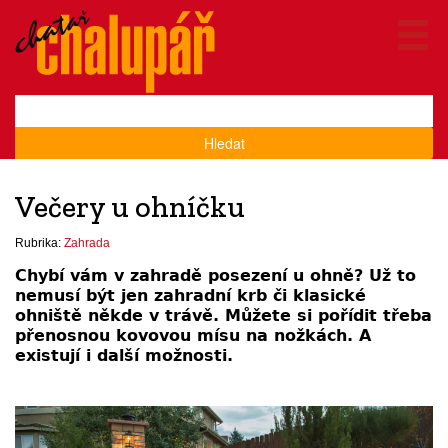
Hledat
Večery u ohníčku
Rubrika:
Zahrada
Chybí vám v zahradě posezení u ohně? Už to
nemusí být jen zahradní krb či klasické
ohniště někde v trávě. Můžete si pořídit třeba
přenosnou kovovou mísu na nožkách. A
existují i další možnosti.