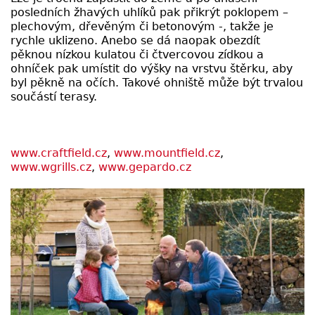
posledních žhavých uhlíků pak přikrýt poklopem –
plechovým, dřevěným či betonovým -, takže je
rychle uklizeno. Anebo se dá naopak obezdít
pěknou nízkou kulatou či čtvercovou zídkou a
ohníček pak umístit do výšky na vrstvu štěrku, aby
byl pěkně na očích. Takové ohniště může být trvalou
součástí terasy.
www.craftfield.cz
,
www.mountfield.cz
,
www.wgrills.cz
,
www.gepardo.cz