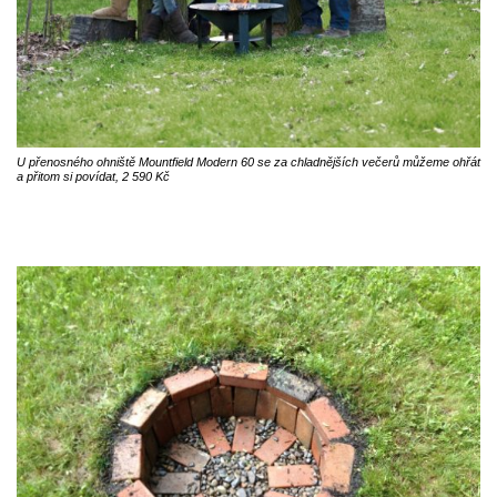
U přenosného ohniště Mountfield Modern 60 se za chladnějších večerů můžeme ohřát
a přitom si povídat, 2 590 Kč