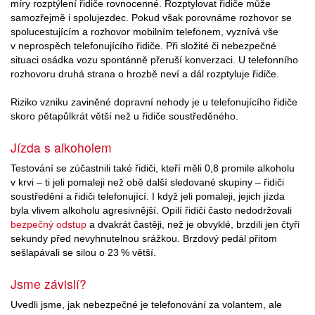
míry rozptýlení řidiče rovnocenné. Rozptylovat řidiče může
samozřejmě i spolujezdec. Pokud však porovnáme rozhovor se
spolucestujícím a rozhovor mobilním telefonem, vyznívá vše
v neprospěch telefonujícího řidiče. Při složité či nebezpečné
situaci osádka vozu spontánně přeruší konverzaci. U telefonního
rozhovoru druhá strana o hrozbě neví a dál rozptyluje řidiče.
Riziko vzniku zaviněné dopravní nehody je u telefonujícího řidiče
skoro pětapůlkrát větší než u řidiče soustředěného.
Jízda s alkoholem
Testování se zúčastnili také řidiči, kteří měli 0,8 promile alkoholu
v krvi – ti jeli pomaleji než obě další sledované skupiny – řidiči
soustředění a řidiči telefonující. I když jeli pomaleji, jejich jízda
byla vlivem alkoholu agresivnější. Opilí řidiči často nedodržovali
bezpečný odstup
a dvakrát častěji, než je obvyklé, brzdili jen čtyři
sekundy před nevyhnutelnou srážkou. Brzdový pedál přitom
sešlapávali se silou o 23 % větší.
Jsme závislí?
Uvedli jsme, jak nebezpečné je telefonování za volantem, ale