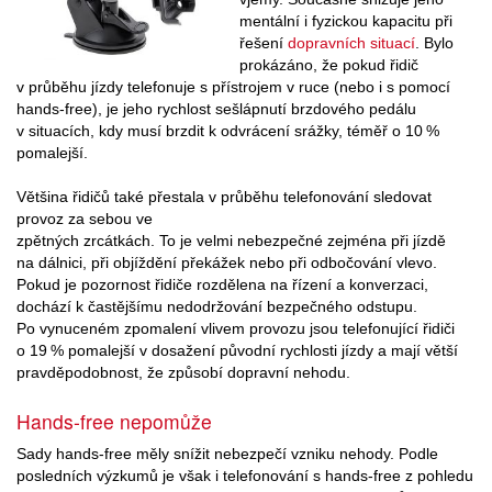
mentální i fyzickou kapacitu při
řešení
dopravních situací
. Bylo
prokázáno, že pokud řidič
v průběhu jízdy telefonuje s přístrojem v ruce (nebo i s pomocí
hands-free), je jeho rychlost sešlápnutí brzdového pedálu
v situacích, kdy musí brzdit k odvrácení srážky, téměř o 10 %
pomalejší.
Většina řidičů také přestala v průběhu telefonování sledovat
provoz za sebou ve
zpětných zrcátkách. To je velmi nebezpečné zejména při jízdě
na dálnici, při objíždění překážek nebo při odbočování vlevo.
Pokud je pozornost řidiče rozdělena na řízení a konverzaci,
dochází k častějšímu nedodržování bezpečného odstupu.
Po vynuceném zpomalení vlivem provozu jsou telefonující řidiči
o 19 % pomalejší v dosažení původní rychlosti jízdy a mají větší
pravděpodobnost, že způsobí dopravní nehodu.
Hands-free nepomůže
Sady hands-free měly snížit nebezpečí vzniku nehody. Podle
posledních výzkumů je však i telefonování s hands-free z pohledu