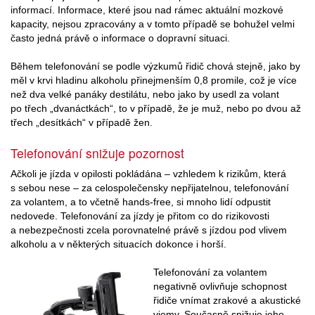
informací. Informace, které jsou nad rámec aktuální mozkové
kapacity, nejsou zpracovány a v tomto případě se bohužel velmi
často jedná právě o informace o dopravní situaci.
Během telefonování se podle výzkumů řidič chová stejně, jako by
měl v krvi hladinu alkoholu přinejmenším 0,8 promile, což je více
než dva velké panáky destilátu, nebo jako by usedl za volant
po třech „dvanáctkách“, to v případě, že je muž, nebo po dvou až
třech „desítkách“ v případě žen.
Telefonování snižuje pozornost
Ačkoli je jízda v opilosti pokládána – vzhledem k rizikům, která
s sebou nese – za celospolečensky nepřijatelnou, telefonování
za volantem, a to včetně hands-free, si mnoho lidí odpustit
nedovede. Telefonování za jízdy je přitom co do rizikovosti
a nebezpečnosti zcela porovnatelné právě s jízdou pod vlivem
alkoholu a v některých situacích dokonce i horší.
Telefonování za volantem
negativně ovlivňuje schopnost
řidiče vnímat zrakové a akustické
vjemy. Současně snižuje jeho