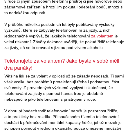
v ruce či jiným způsobem telefonní přístroj či jiné hovorové nebo
záznamové zařízení a hrozí jim pokuta i odebrání bodů, mnozí si
to nedokážou odpustit.
V průběhu několika posledních let byly publikovány výsledky
výzkumů, které se zabývaly telefonováním za jízdy. Z nich
jednoznačně vyplývá, že jakékoliv telefonování
za volantem
je
velmi riskantní. Závěry dokonce uvádějí, že pokud řidič telefonuje
za jízdy, dá se to srovnat s jízdou pod vlivem alkoholu.
Telefonujete za volantem? Jako byste v sobě měli
dva panáky!
Většina lidí se za volant v opilosti už ze zásady neposadí. Ti samí
však vcelku bez problémů protelefonují třeba i podstatnou část
své cesty. Z provedených výzkumů vyplývá i skutečnost, že
telefonování za jízdy s pomocí hands-free je obdobně
nebezpečné jako telefonování s přístrojem v ruce.
V obou případech totiž telefonování narušuje pozornost řidiče,
a to prakticky bez rozdílu. Při současném řízení a telefonování
dochází k překračování mentální kapacity řidiče, jehož mozek je
schopen pojmout v jednom okamžiku pouze omezené množství