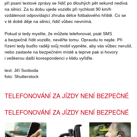
při psaní textové zprávy se řidič po dlouhých pět sekund nedívá
na silnici. Za tu dobu ujede vozidlo při rychlosti 90 km/h
vzdálenost odpovídající zhruba délce fotbalového hřiště. Co se
v té době děje na silnici, řidič vůbec nevnímá.
Pokud si tedy myslíte, že můžete telefonovat, psát SMS
a bezpečně řídit vozidlo, nevěřte tomu. Opravdu to nejde. Při
řízení tedy buďto raději svůj mobil vypněte, aby vás vůbec nerušil,
nebo zastavte na bezpečném místě a teprve pak si hovory
i veškerou další korespondenci v klidu vyřiďte.
text: Jiří Svoboda
foto: Shutterstock
TELEFONOVÁNÍ ZA JÍZDY NENÍ BEZPEČNÉ
TELEFONOVÁNÍ ZA JÍZDY NENÍ BEZPEČNÉ