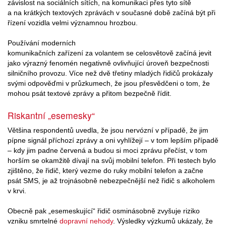
závislost na sociálních sítích, na komunikaci přes tyto sítě
a na krátkých textových zprávách v současné době začíná být při
řízení vozidla velmi významnou hrozbou.
Používání moderních
komunikačních zařízení za volantem se celosvětově začíná jevit
jako výrazný fenomén negativně ovlivňující úroveň bezpečnosti
silničního provozu. Více než dvě třetiny mladých řidičů prokázaly
svými odpověďmi v průzkumech, že jsou přesvědčeni o tom, že
mohou psát textové zprávy a přitom bezpečně řídit.
Riskantní „esemesky“
Většina respondentů uvedla, že jsou nervózní v případě, že jim
pípne signál příchozí zprávy a oni vyhlížejí – v tom lepším případě
– kdy jim padne červená a budou si moci zprávu přečíst, v tom
horším se okamžitě dívají na svůj mobilní telefon. Při testech bylo
zjištěno, že řidič, který vezme do ruky mobilní telefon a začne
psát SMS, je až trojnásobně nebezpečnější než řidič s alkoholem
v krvi.
Obecně pak „esemeskující“ řidič osminásobně zvyšuje riziko
vzniku smrtelné
dopravní nehody
. Výsledky výzkumů ukázaly, že