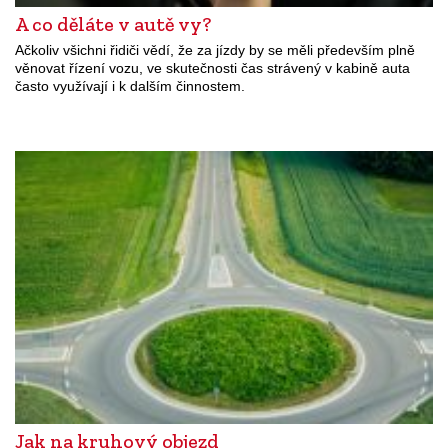
A co děláte v autě vy?
Ačkoliv všichni řidiči vědí, že za jízdy by se měli především plně
věnovat řízení vozu, ve skutečnosti čas strávený v kabině auta
často využívají i k dalším činnostem.
Jak na kruhový objezd