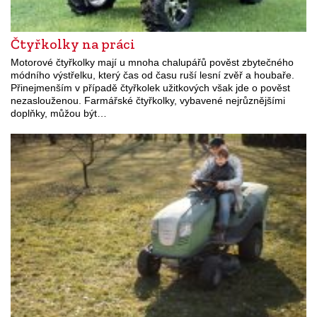
Čtyřkolky na práci
Motorové čtyřkolky mají u mnoha chalupářů pověst zbytečného
módního výstřelku, který čas od času ruší lesní zvěř a houbaře.
Přinejmenším v případě čtyřkolek užitkových však jde o pověst
nezaslouženou. Farmářské čtyřkolky, vybavené nejrůznějšími
doplňky, můžou být…