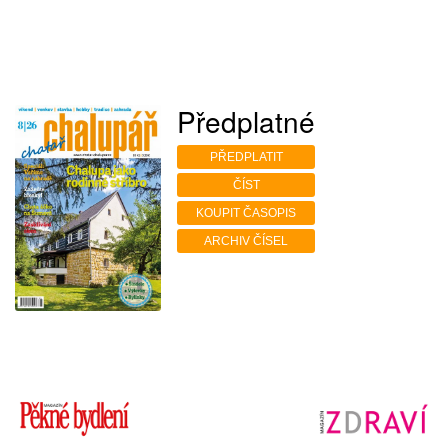
Předplatné
PŘEDPLATIT
ČÍST
KOUPIT ČASOPIS
ARCHIV ČÍSEL