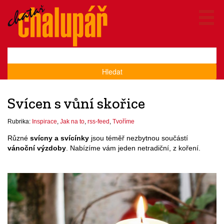
Hledat
Svícen s vůní skořice
Rubrika:
Inspirace
,
Jak na to
,
rss-feed
,
Tvoříme
Různé
svícny a svícínky
jsou téměř nezbytnou součástí
vánoční výzdoby
. Nabízíme vám jeden netradiční, z koření.