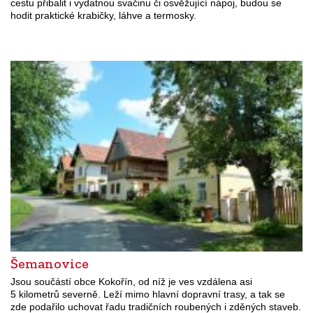
cestu přibalit i vydatnou svačinu či osvěžující nápoj, budou se
hodit praktické krabičky, láhve a termosky.
Šemanovice
Jsou součástí obce Kokořín, od níž je ves vzdálena asi
5 kilometrů severně. Leží mimo hlavní dopravní trasy, a tak se
zde podařilo uchovat řadu tradičních roubených i zděných staveb.