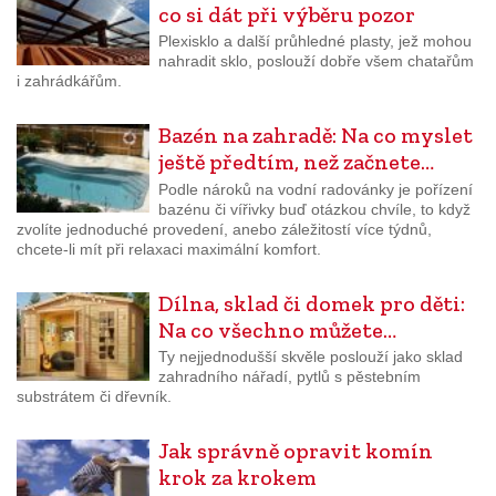
co si dát při výběru pozor
Plexisklo a další průhledné plasty, jež mohou
nahradit sklo, poslouží dobře všem chatařům
i zahrádkářům.
Bazén na zahradě: Na co myslet
ještě předtím, než začnete…
Podle nároků na vodní radovánky je pořízení
bazénu či vířivky buď otázkou chvíle, to když
zvolíte jednoduché provedení, anebo záležitostí více týdnů,
chcete-li mít při relaxaci maximální komfort.
Dílna, sklad či domek pro děti:
Na co všechno můžete…
Ty nejjednodušší skvěle poslouží jako sklad
zahradního nářadí, pytlů s pěstebním
substrátem či dřevník.
Jak správně opravit komín
krok za krokem