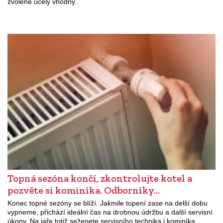
zvolené účely vhodný.
Topná sezóna končí, zkontrolujte kotel a
pozvěte si kominíka. Odborníky…
Konec topné sezóny se blíží. Jakmile topení zase na delší dobu
vypneme, přichází ideální čas na drobnou údržbu a další servisní
úkony. Na jaře totiž seženete servisního technika i kominíka