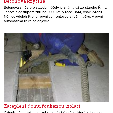
Betonová krytina
Betonová směs pro stavební účely je známa už ze starého Říma.
Teprve s odstupem zhruba 2000 let, v roce 1844, však vyrobil
Němec Adolph Kroher první cementovou střešní tašku. A první
automatická linka se objevila…
Zateplení domu foukanou izolací
Zateplit dům foukanou izolací je „čistá“ práce, která zabere jen