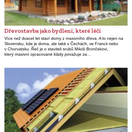
Dřevostavba jako bydlení, které léčí
Více než dvacet let staví domy z masivního dřeva. A to nejen na
Slovensku, kde je doma, ale také v Čechách, ve Francii nebo
v Chorvatsku. Řeč je o staviteli srubů Miloši Brončekovi,
který masivní opracované klády považuje za…