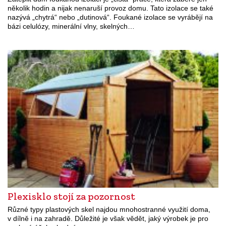
několik hodin a nijak nenaruší provoz domu. Tato izolace se také
nazývá „chytrá“ nebo „dutinová“. Foukané izolace se vyrábějí na
bázi celulózy, minerální vlny, skelných…
Plexisklo stojí za pozornost
Různé typy plastových skel najdou mnohostranné využití doma,
v dílně i na zahradě. Důležité je však vědět, jaký výrobek je pro