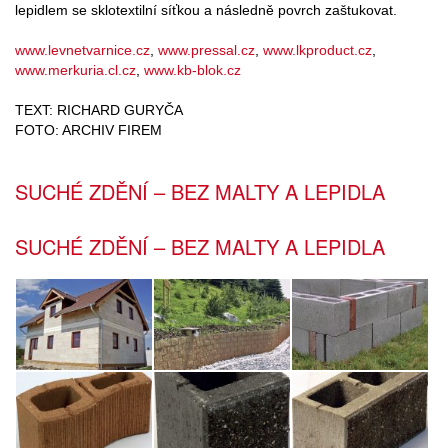
lepidlem se sklotextilní síťkou a následně povrch zaštukovat.
www.levnetvarnice.cz
,
www.pressal.cz
,
www.lkproduct.cz
,
www.merkuria.cl.cz
,
www.kb-blok.cz
TEXT: RICHARD GURYČA
FOTO: ARCHIV FIREM
SUCHÉ ZDĚNÍ – BEZ MALTY A LEPIDLA
SUCHÉ ZDĚNÍ – BEZ MALTY A LEPIDLA