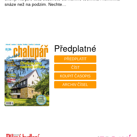
snáze než na podzim. Nechte…
Předplatné
PŘEDPLATIT
ČÍST
KOUPIT ČASOPIS
ARCHIV ČÍSEL