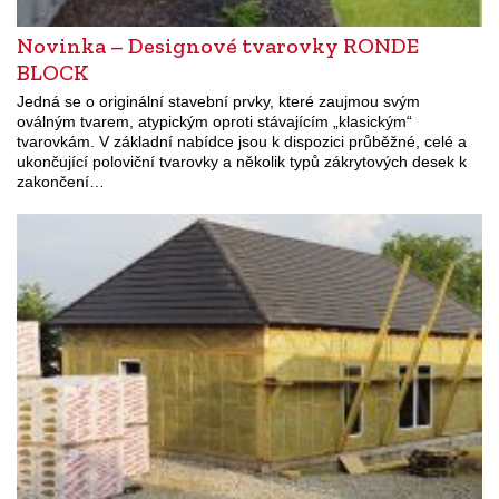
Novinka – Designové tvarovky RONDE
BLOCK
Jedná se o originální stavební prvky, které zaujmou svým
oválným tvarem, atypickým oproti stávajícím „klasickým“
tvarovkám. V základní nabídce jsou k dispozici průběžné, celé a
ukončující poloviční tvarovky a několik typů zákrytových desek k
zakončení…