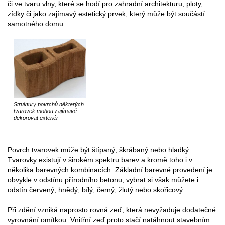
či ve tvaru vlny, které se hodí pro zahradní architekturu, ploty,
zídky či jako zajímavý estetický prvek, který může být součástí
samotného domu.
Struktury povrchů některých
tvarovek mohou zajímavě
dekorovat exteriér
Povrch tvarovek může být štípaný, škrábaný nebo hladký.
Tvarovky existují v širokém spektru barev a kromě toho i v
několika barevných kombinacích. Základní barevné provedení je
obvykle v odstínu přírodního betonu, vybrat si však můžete i
odstín červený, hnědý, bílý, černý, žlutý nebo skořicový.
Při zdění vzniká naprosto rovná zeď, která nevyžaduje dodatečné
vyrovnání omítkou. Vnitřní zeď proto stačí natáhnout stavebním