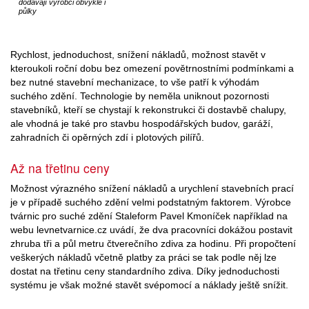
dodávají výrobci obvykle i
půlky
Rychlost, jednoduchost, snížení nákladů, možnost stavět v
kteroukoli roční dobu bez omezení povětrnostními podmínkami a
bez nutné stavební mechanizace, to vše patří k výhodám
suchého zdění. Technologie by neměla uniknout pozornosti
stavebníků, kteří se chystají k rekonstrukci či dostavbě chalupy,
ale vhodná je také pro stavbu hospodářských budov, garáží,
zahradních či opěrných zdí i plotových pilířů.
Až na třetinu ceny
Možnost výrazného snížení nákladů a urychlení stavebních prací
je v případě suchého zdění velmi podstatným faktorem. Výrobce
tvárnic pro suché zdění Staleform Pavel Kmoníček například na
webu levnetvarnice.cz uvádí, že dva pracovníci dokážou postavit
zhruba tři a půl metru čtverečního zdiva za hodinu. Při propočtení
veškerých nákladů včetně platby za práci se tak podle něj lze
dostat na třetinu ceny standardního zdiva. Díky jednoduchosti
systému je však možné stavět svépomocí a náklady ještě snížit.