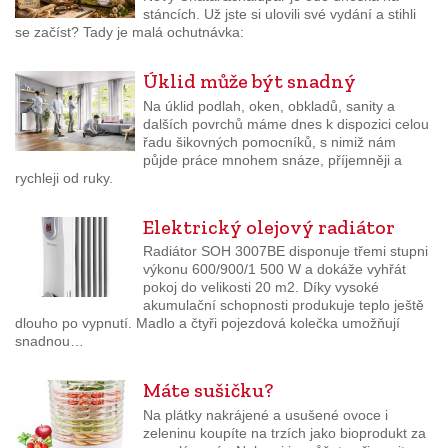
stáncích. Už jste si ulovili své vydání a stihli
se začíst? Tady je malá ochutnávka:
Úklid může být snadný
Na úklid podlah, oken, obkladů, sanity a
dalších povrchů máme dnes k dispozici celou
řadu šikovných pomocníků, s nimiž nám
půjde práce mnohem snáze, příjemněji a
rychleji od ruky.
Elektrický olejový radiátor
Radiátor SOH 3007BE disponuje třemi stupni
výkonu 600/900/1 500 W a dokáže vyhřát
pokoj do velikosti 20 m2. Díky vysoké
akumulační schopnosti produkuje teplo ještě
dlouho po vypnutí. Madlo a čtyři pojezdová kolečka umožňují
snadnou…
Máte sušičku?
Na plátky nakrájené a usušené ovoce i
zeleninu koupíte na trzích jako bioprodukt za