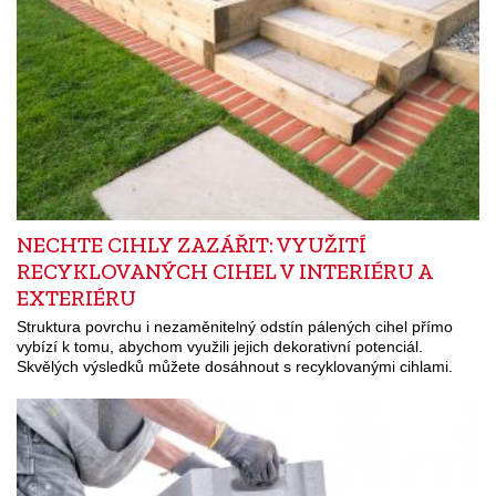
NECHTE CIHLY ZAZÁŘIT: VYUŽITÍ
RECYKLOVANÝCH CIHEL V INTERIÉRU A
EXTERIÉRU
Struktura povrchu i nezaměnitelný odstín pálených cihel přímo
vybízí k tomu, abychom využili jejich dekorativní potenciál.
Skvělých výsledků můžete dosáhnout s recyklovanými cihlami.