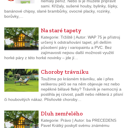
nemalý peníz. Nebo si je můžete připravit
sami. Křížaly, sušené houby, bylinky, šípky,
banánové chipsy, slané brambůrky, ovocné placky, rozinky,
borůvky,…
Na staré tapety
Kategorie: Tržiště | Autor: WAP 75 je přístroj
určený k odstraňování tapet, při delším
působení páry i variopaintu a PVC. Bez
zajímavosti nejsou další možnosti využití
horké páry z této horké novinky – jde jí…
Choroby trávníku
Toužíme po krásném trávníku, ale i přes
veškerou péči se na něm objevuje rez nebo
nepěkné bělavé fleky? Trávník je nemocný a
postihla jej rzivost, padlí nebo některá z plísní
či houbovitých nákaz. Plísňovité choroby…
Dluh zemřelého
Kategorie: Právo | Autor: ba PRECEDENS
Pavel Krátký poskytl svému známému