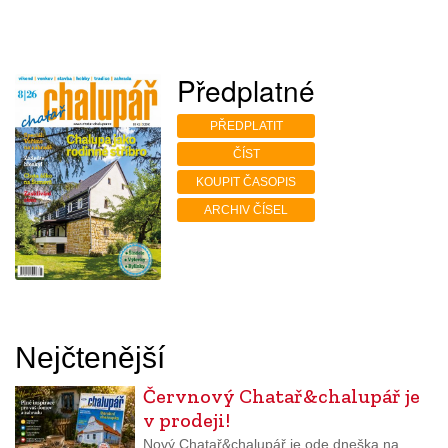
Předplatné
PŘEDPLATIT
ČÍST
KOUPIT ČASOPIS
ARCHIV ČÍSEL
Nejčtenější
Červnový Chatař&chalupář je
v prodeji!
Nový Chatař&chalupář je ode dneška na