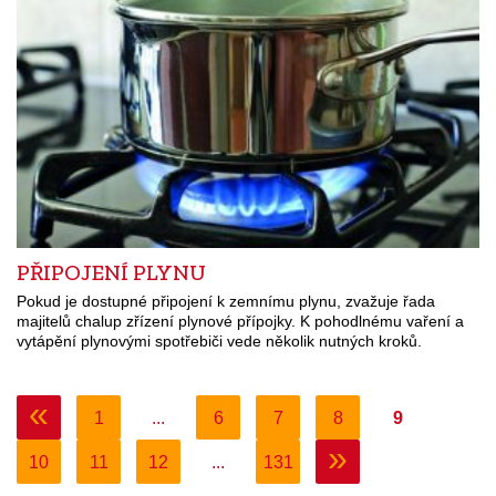
PŘIPOJENÍ PLYNU
Pokud je dostupné připojení k zemnímu plynu, zvažuje řada
majitelů chalup zřízení plynové přípojky. K pohodlnému vaření a
vytápění plynovými spotřebiči vede několik nutných kroků.
«
1
...
6
7
8
9
»
10
11
12
...
131