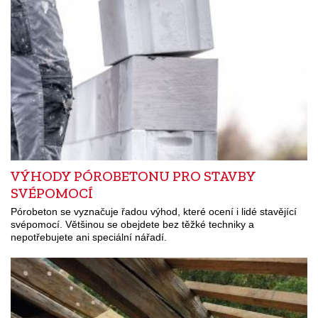
VÝHODY PÓROBETONU PRO STAVBY
SVÉPOMOCÍ
Pórobeton se vyznačuje řadou výhod, které ocení i lidé stavějící
svépomocí. Většinou se obejdete bez těžké techniky a
nepotřebujete ani speciální nářadí.