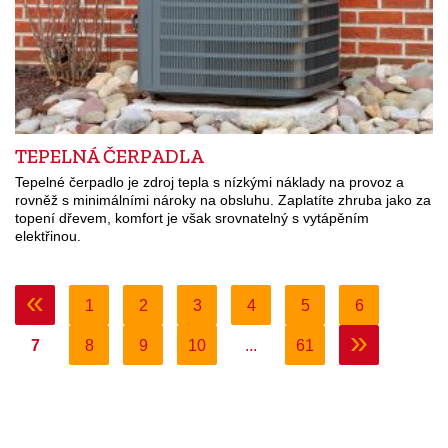
TEPELNÁ ČERPADLA
Tepelné čerpadlo je zdroj tepla s nízkými náklady na provoz a
rovněž s minimálními nároky na obsluhu. Zaplatíte zhruba jako za
topení dřevem, komfort je však srovnatelný s vytápěním
elektřinou.
«
1
2
3
4
5
6
»
7
8
9
10
...
61