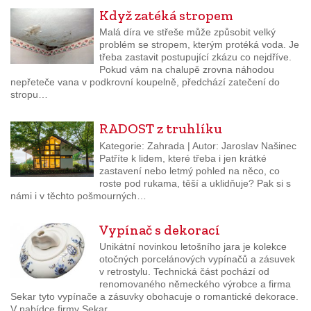
Když zatéká stropem
Malá díra ve střeše může způsobit velký
problém se stropem, kterým protéká voda. Je
třeba zastavit postupující zkázu co nejdříve.
Pokud vám na chalupě zrovna náhodou
nepřeteče vana v podkrovní koupelně, předchází zatečení do
stropu…
RADOST z truhlíku
Kategorie: Zahrada | Autor: Jaroslav Našinec
Patříte k lidem, které třeba i jen krátké
zastavení nebo letmý pohled na něco, co
roste pod rukama, těší a uklidňuje? Pak si s
námi i v těchto pošmourných…
Vypínač s dekorací
Unikátní novinkou letošního jara je kolekce
otočných porcelánových vypínačů a zásuvek
v retrostylu. Technická část pochází od
renomovaného německého výrobce a firma
Sekar tyto vypínače a zásuvky obohacuje o romantické dekorace.
V nabídce firmy Sekar…