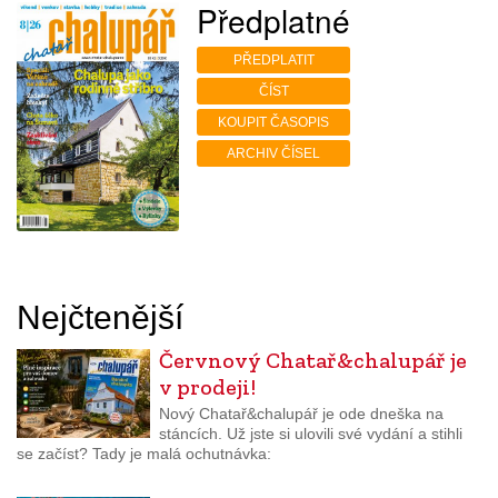
Předplatné
PŘEDPLATIT
ČÍST
KOUPIT ČASOPIS
ARCHIV ČÍSEL
Nejčtenější
Červnový Chatař&chalupář je
v prodeji!
Nový Chatař&chalupář je ode dneška na
stáncích. Už jste si ulovili své vydání a stihli
se začíst? Tady je malá ochutnávka: