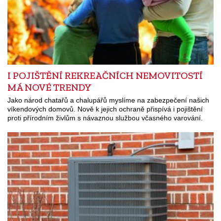
I POJIŠTĚNÍ REKREAČNÍCH NEMOVITOSTÍ
MÁ NOVÉ TRENDY
Jako národ chatařů a chalupářů myslíme na zabezpečení našich
víkendových domovů. Nově k jejich ochraně přispívá i pojištění
proti přírodním živlům s návaznou službou včasného varování.