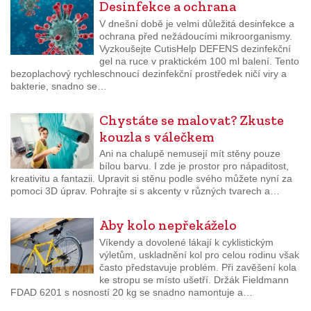
Desinfekce a ochrana
V dnešní době je velmi důležitá desinfekce a
ochrana před nežádoucími mikroorganismy.
Vyzkoušejte CutisHelp DEFENS dezinfekční
gel na ruce v praktickém 100 ml balení. Tento
bezoplachový rychleschnoucí dezinfekční prostředek ničí viry a
bakterie, snadno se…
Chystáte se malovat? Zkuste
kouzla s válečkem
Ani na chalupě nemusejí mít stěny pouze
bílou barvu. I zde je prostor pro nápaditost,
kreativitu a fantazii. Upravit si stěnu podle svého můžete nyní za
pomoci 3D úprav. Pohrajte si s akcenty v různých tvarech a…
Aby kolo nepřekáželo
Víkendy a dovolené lákají k cyklistickým
výletům, uskladnění kol pro celou rodinu však
často představuje problém. Při zavěšení kola
ke stropu se místo ušetří. Držák Fieldmann
FDAD 6201 s nosností 20 kg se snadno namontuje a…