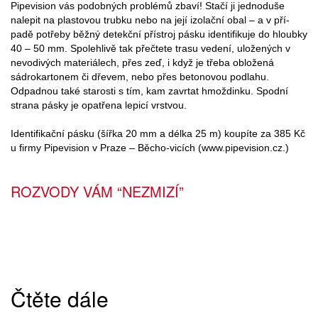
Pipevision vás podobných problémů zbaví! Stačí ji jednoduše
nalepit na plastovou trubku nebo na její izolační obal – a v pří-
padě potřeby běžný detekční přístroj pásku identifikuje do hloubky
40 – 50 mm. Spolehlivě tak přečtete trasu vedení, uložených v
nevodivých materiálech, přes zeď, i když je třeba obložená
sádrokartonem či dřevem, nebo přes betonovou podlahu.
Odpadnou také starosti s tím, kam zavrtat hmoždinku. Spodní
strana pásky je opatřena lepicí vrstvou.
Identifikační pásku (šířka 20 mm a délka 25 m) koupíte za 385 Kč
u firmy Pipevision v Praze – Běcho-vicích (www.pipevision.cz.)
ROZVODY VÁM “NEZMIZÍ”
Čtěte dále