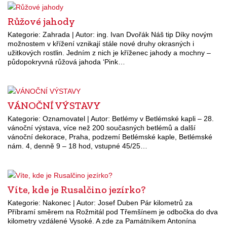
Růžové jahody
Kategorie: Zahrada | Autor: ing. Ivan Dvořák Náš tip Díky novým
možnostem v křížení vznikají stále nové druhy okrasných i
užitkových rostlin. Jedním z nich je kříženec jahody a mochny –
půdopokryvná růžová jahoda ‘Pink…
VÁNOČNÍ VÝSTAVY
Kategorie: Oznamovatel | Autor: Betlémy v Betlémské kapli – 28.
vánoční výstava, více než 200 současných betlémů a další
vánoční dekorace, Praha, podzemí Betlémské kaple, Betlémské
nám. 4, denně 9 – 18 hod, vstupné 45/25…
Víte, kde je Rusalčino jezírko?
Kategorie: Nakonec | Autor: Josef Duben Pár kilometrů za
Příbramí směrem na Rožmitál pod Třemšínem je odbočka do dva
kilometry vzdálené Vysoké. A zde za Památníkem Antonína