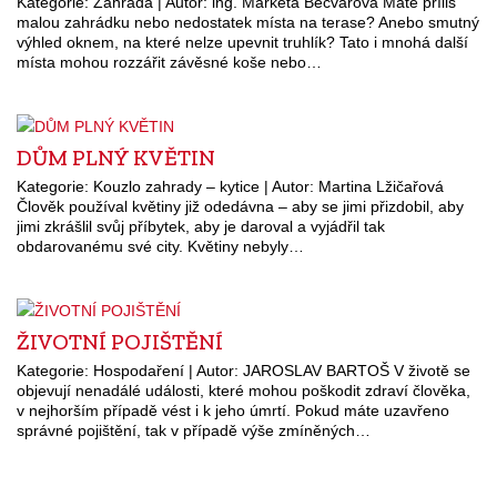
Kategorie: Zahrada | Autor: ing. Markéta Bečvářová Máte příliš
malou zahrádku nebo nedostatek místa na terase? Anebo smutný
výhled oknem, na které nelze upevnit truhlík? Tato i mnohá další
místa mohou rozzářit závěsné koše nebo…
DŮM PLNÝ KVĚTIN
Kategorie: Kouzlo zahrady – kytice | Autor: Martina Lžičařová
Člověk používal květiny již odedávna – aby se jimi přizdobil, aby
jimi zkrášlil svůj příbytek, aby je daroval a vyjádřil tak
obdarovanému své city. Květiny nebyly…
ŽIVOTNÍ POJIŠTĚNÍ
Kategorie: Hospodaření | Autor: JAROSLAV BARTOŠ V životě se
objevují nenadálé události, které mohou poškodit zdraví člověka,
v nejhorším případě vést i k jeho úmrtí. Pokud máte uzavřeno
správné pojištění, tak v případě výše zmíněných…