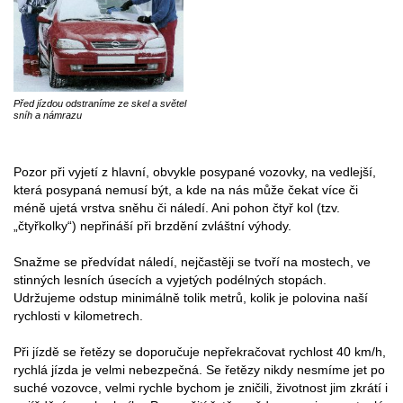
Před jízdou odstraníme ze skel a světel
sníh a námrazu
Pozor při vyjetí z hlavní, obvykle posypané vozovky, na vedlejší,
která posypaná nemusí být, a kde na nás může čekat více či
méně ujetá vrstva sněhu či náledí. Ani pohon čtyř kol (tzv.
„čtyřkolky“) nepřináší při brzdění zvláštní výhody.
Snažme se předvídat náledí, nejčastěji se tvoří na mostech, ve
stinných lesních úsecích a vyjetých podélných stopách.
Udržujeme odstup minimálně tolik metrů, kolik je polovina naší
rychlosti v kilometrech.
Při jízdě se řetězy se doporučuje nepřekračovat rychlost 40 km/h,
rychlá jízda je velmi nebezpečná. Se řetězy nikdy nesmíme jet po
suché vozovce, velmi rychle bychom je zničili, životnost jim zkrátí i