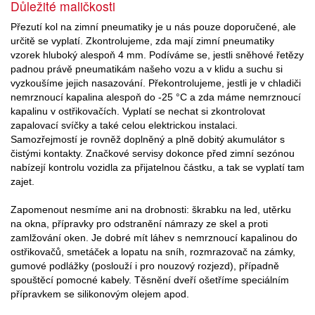
Důležité maličkosti
Přezutí kol na zimní pneumatiky je u nás pouze doporučené, ale
určitě se vyplatí. Zkontrolujeme, zda mají zimní pneumatiky
vzorek hluboký alespoň 4 mm. Podíváme se, jestli sněhové řetězy
padnou právě pneumatikám našeho vozu a v klidu a suchu si
vyzkoušíme jejich nasazování. Překontrolujeme, jestli je v chladiči
nemrznoucí kapalina alespoň do -25 °C a zda máme nemrznoucí
kapalinu v ostřikovačích. Vyplatí se nechat si zkontrolovat
zapalovací svíčky a také celou elektrickou instalaci.
Samozřejmostí je rovněž doplněný a plně dobitý akumulátor s
čistými kontakty. Značkové servisy dokonce před zimní sezónou
nabízejí kontrolu vozidla za přijatelnou částku, a tak se vyplatí tam
zajet.
Zapomenout nesmíme ani na drobnosti: škrabku na led, utěrku
na okna, přípravky pro odstranění námrazy ze skel a proti
zamlžování oken. Je dobré mít láhev s nemrznoucí kapalinou do
ostřikovačů, smetáček a lopatu na sníh, rozmrazovač na zámky,
gumové podlážky (poslouží i pro nouzový rozjezd), případně
spouštěcí pomocné kabely. Těsnění dveří ošetříme speciálním
přípravkem se silikonovým olejem apod.