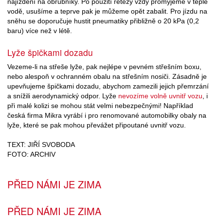
najíždění na obrubníky. Po použití řetězy vždy promyjeme v teplé
vodě, usušíme a teprve pak je můžeme opět zabalit. Pro jízdu na
sněhu se doporučuje hustit pneumatiky přibližně o 20 kPa (0,2
baru) více než v létě.
Lyže špičkami dozadu
Vezeme-li na střeše lyže, pak nejlépe v pevném střešním boxu,
nebo alespoň v ochranném obalu na střešním nosiči. Zásadně je
upevňujeme špičkami dozadu, abychom zamezili jejich přemrzání
a snížili aerodynamický odpor. Lyže
nevozíme volně uvnitř vozu
, i
při malé kolizi se mohou stát velmi nebezpečnými! Například
česká firma Mikra vyrábí i pro renomované automobilky obaly na
lyže, které se pak mohou převážet připoutané uvnitř vozu.
TEXT: JIŘÍ SVOBODA
FOTO: ARCHIV
PŘED NÁMI JE ZIMA
PŘED NÁMI JE ZIMA