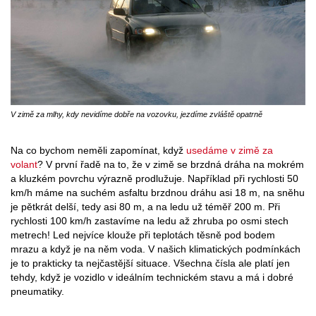
V zimě za mlhy, kdy nevidíme dobře na vozovku, jezdíme zvláště opatrně
Na co bychom neměli zapomínat, když
usedáme v zimě za
volant
? V první řadě na to, že v zimě se brzdná dráha na mokrém
a kluzkém povrchu výrazně prodlužuje. Například při rychlosti 50
km/h máme na suchém asfaltu brzdnou dráhu asi 18 m, na sněhu
je pětkrát delší, tedy asi 80 m, a na ledu už téměř 200 m. Při
rychlosti 100 km/h zastavíme na ledu až zhruba po osmi stech
metrech! Led nejvíce klouže při teplotách těsně pod bodem
mrazu a když je na něm voda. V našich klimatických podmínkách
je to prakticky ta nejčastější situace. Všechna čísla ale platí jen
tehdy, když je vozidlo v ideálním technickém stavu a má i dobré
pneumatiky.