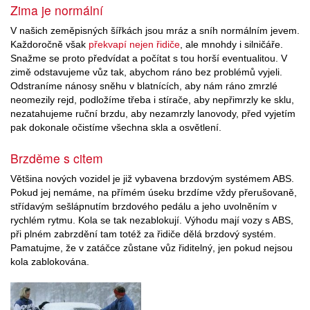
Zima je normální
V našich zeměpisných šířkách jsou mráz a sníh normálním jevem.
Každoročně však
překvapí nejen řidiče
, ale mnohdy i silničáře.
Snažme se proto předvídat a počítat s tou horší eventualitou. V
zimě odstavujeme vůz tak, abychom ráno bez problémů vyjeli.
Odstraníme nánosy sněhu v blatnících, aby nám ráno zmrzlé
neomezily rejd, podložíme třeba i stírače, aby nepřimrzly ke sklu,
nezatahujeme ruční brzdu, aby nezamrzly lanovody, před vyjetím
pak dokonale očistíme všechna skla a osvětlení.
Brzděme s citem
Většina nových vozidel je již vybavena brzdovým systémem ABS.
Pokud jej nemáme, na přímém úseku brzdíme vždy přerušovaně,
střídavým sešlápnutím brzdového pedálu a jeho uvolněním v
rychlém rytmu. Kola se tak nezablokují. Výhodu mají vozy s ABS,
při plném zabrzdění tam totéž za řidiče dělá brzdový systém.
Pamatujme, že v zatáčce zůstane vůz řiditelný, jen pokud nejsou
kola zablokována.