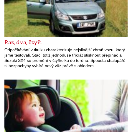
Raz, dva, čtyři
Odpočítávání v titulku charakterizuje nejsilnější zbraň vozu, který
jsme testovali. Stačí totiž jednoduše třikrát stisknout přepínač a
Suzuki SX4 se promění v čtyřkolku do terénu. Spousta chalupářů
si bezpochyby vybírá nový vůz právě s ohledem…