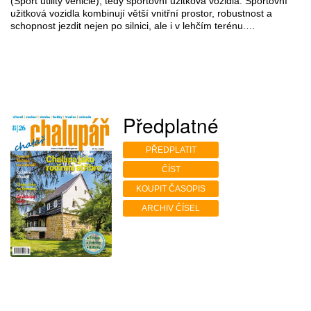
(Sport utility vehicle), tedy sportovní užitková vozidla. Sportovní
užitková vozidla kombinují větší vnitřní prostor, robustnost a
schopnost jezdit nejen po silnici, ale i v lehčím terénu.…
Předplatné
PŘEDPLATIT
ČÍST
KOUPIT ČASOPIS
ARCHIV ČÍSEL