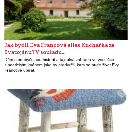
Jak bydlí Eva Francová alias Kuchařka ze
Svatojánu? V souladu…
Dům s neobyčejnou historií a tajuplná zahrada ve vesničce
s poetickým jménem jako by předurčil, kam se bude život Evy
Francové ubírat.