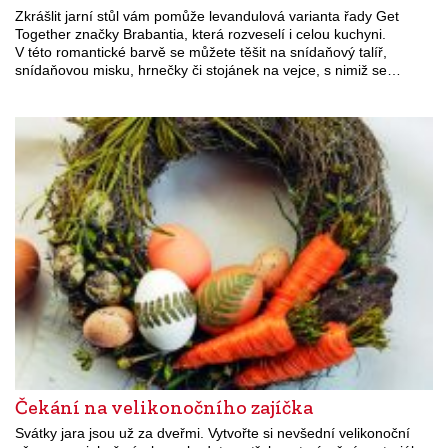
Zkrášlit jarní stůl vám pomůže levandulová varianta řady Get
Together značky Brabantia, která rozveselí i celou kuchyni.
V této romantické barvě se můžete těšit na snídaňový talíř,
snídaňovou misku, hrnečky či stojánek na vejce, s nimiž se…
Čekání na velikonočního zajíčka
Svátky jara jsou už za dveřmi. Vytvořte si nevšední velikonoční