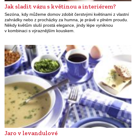
Jak sladit vázu s květinou a interiérem?
Sezóna, kdy můžeme domov zdobit čerstvými květinami z vlastní
zahrádky nebo z procházky za humna, je právě v plném proudu.
Někdy květům sluší prostá elegance, jindy lépe vyniknou
v kombinaci s výraznějším kouskem.
Jaro v levandulové