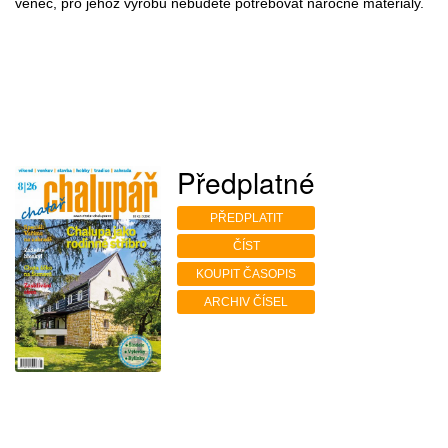
věnec, pro jehož výrobu nebudete potřebovat náročné materiály.
Předplatné
PŘEDPLATIT
ČÍST
KOUPIT ČASOPIS
ARCHIV ČÍSEL