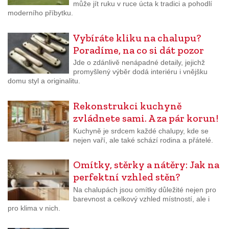
může jít ruku v ruce úcta k tradici a pohodlí
moderního příbytku.
Vybíráte kliku na chalupu?
Poradíme, na co si dát pozor
Jde o zdánlivě nenápadné detaily, jejichž
promyšlený výběr dodá interiéru i vnějšku
domu styl a originalitu.
Rekonstrukci kuchyně
zvládnete sami. A za pár korun!
Kuchyně je srdcem každé chalupy, kde se
nejen vaří, ale také schází rodina a přátelé.
Omítky, stěrky a nátěry: Jak na
perfektní vzhled stěn?
Na chalupách jsou omítky důležité nejen pro
barevnost a celkový vzhled místností, ale i
pro klima v nich.