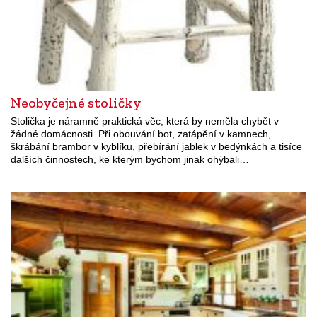
Neobyčejné stoličky
Stolička je náramně praktická věc, která by neměla chybět v
žádné domácnosti. Při obouvání bot, zatápění v kamnech,
škrábání brambor v kyblíku, přebírání jablek v bedýnkách a tisíce
dalších činnostech, ke kterým bychom jinak ohýbali…