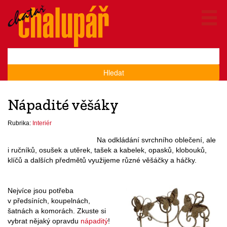
Hledat
Nápadité věšáky
Rubrika:
Interiér
Na odkládání svrchního oblečení, ale
i ručníků, osušek a utěrek, tašek a kabelek, opasků, klobouků,
klíčů a dalších předmětů využijeme různé věšáčky a háčky.
Nejvíce jsou potřeba
v předsíních, koupelnách,
šatnách a komorách. Zkuste si
vybrat nějaký opravdu
nápaditý
!